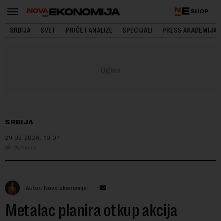
SHOP
SRBIJA
SVET
PRIČE I ANALIZE
SPECIJALI
PRESS AKADEMIJA
SRBIJA
29.02.2024.
10:07
Biznis.rs
Autor: Nova ekonomija
Metalac planira otkup akcija