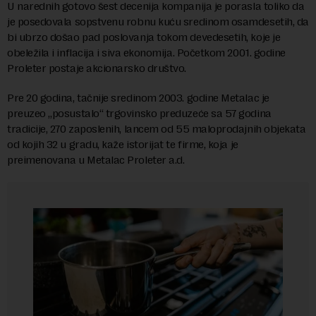
U narednih gotovo šest decenija kompanija je porasla toliko da
je posedovala sopstvenu robnu kuću sredinom osamdesetih, da
bi ubrzo došao pad poslovanja tokom devedesetih, koje je
obeležila i inflacija i siva ekonomija. Početkom 2001. godine
Proleter postaje akcionarsko društvo.
Pre 20 godina, tačnije sredinom 2003. godine Metalac je
preuzeo „posustalo“ trgovinsko preduzeće sa 57 godina
tradicije, 270 zaposlenih, lancem od 55 maloprodajnih objekata
od kojih 32 u gradu, kaže istorijat te firme, koja je
preimenovana u Metalac Proleter a.d.