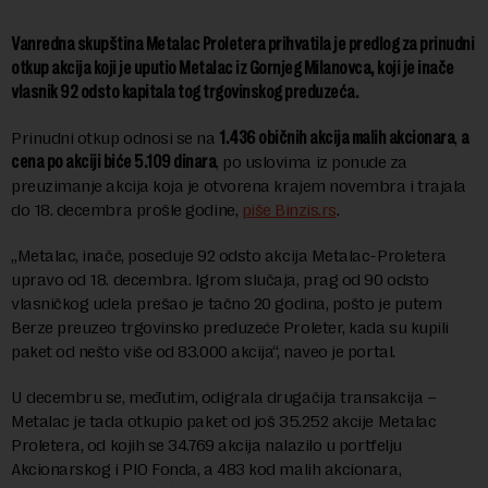
Vanredna skupština Metalac Proletera prihvatila je predlog za prinudni
otkup akcija koji je uputio Metalac iz Gornjeg Milanovca, koji je inače
vlasnik 92 odsto kapitala tog trgovinskog preduzeća.
Prinudni otkup odnosi se na
1.436 običnih akcija malih akcionara
,
a
cena po akciji biće 5.109 dinara
, po uslovima iz ponude za
preuzimanje akcija koja je otvorena krajem novembra i trajala
do 18. decembra prošle godine,
piše Binzis.rs
.
„Metalac, inače, poseduje 92 odsto akcija Metalac-Proletera
upravo od 18. decembra. Igrom slučaja, prag od 90 odsto
vlasničkog udela prešao je tačno 20 godina, pošto je putem
Berze preuzeo trgovinsko preduzeće Proleter, kada su kupili
paket od nešto više od 83.000 akcija“, naveo je portal.
U decembru se, međutim, odigrala drugačija transakcija –
Metalac je tada otkupio paket od još 35.252 akcije Metalac
Proletera, od kojih se 34.769 akcija nalazilo u portfelju
Akcionarskog i PIO Fonda, a 483 kod malih akcionara,