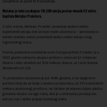
saopšteno je posle te transakcije.
Metalac je tako sa ukupno 118.288 akcija postao vlasnik 92 odsto
kapitala Metalac Proletera.
U isto vreme, Metalac Proleter poseduje sedam odsto
sopstvenih akcija, dok se kod malih akcionara – penzionera i
bivših radnika nalazi preostalih jedan odsto akcija ovog
trgovinskog lanca.
Prema podacima bonitetne kuće CompanyWall, Proleter je u
2022. godini ostvario ukupan prihod u visini od 4,1 milijardu
dinara i neto dobitak od 76,8 miliona dinara, uz racio tekuće
likvidnosti od 1,32.
To preduzeće osnovano je još 1946. godine, a na njegovom
portalu stoji da se tada u sedam prodavnica, sa 210 kvadratnih
metara poslovnog prostora, na tačkice prodavao šajak, platno,
gumena obuća i druga roba, dok je u slobodnoj prodaji bio
katran, luč i nešto poljoprivrednog alata.