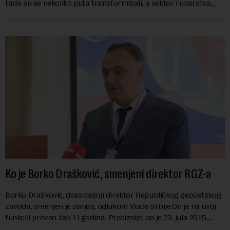
tada su se nekoliko puta transformisali, a sektor rudarstva
danas karakterišu velike r...
Ko je Borko Drašković, smenjeni direktor RGZ-a
Borko Drašković, dosadašnji direktor Republičkog geodetskog
zavoda, smenjen je danas, odlukom Vlade Srbije.On je na ovoj
funkciji proveo čak 11 godina. Preciznije, on je 23. jula 2015.
izabran za v.d. di...