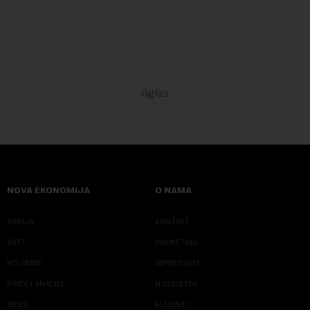
NOVA EKONOMIJA
O NAMA
SRBIJA
KONTAKT
SVET
MARKETING
KOLUMNE
IMPRESSUM
PRIČE I ANALIZE
NJUZLETER
VIDEO
KLIJENTI