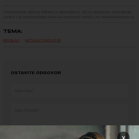
Preuzimanje delova teksta je dozvoljeno, ali uz obavezno navođenje
izvora i uz postavljanje linka ka izvornom tekstu na novaekonomija.rs
TEMA:
METALAC
METALAC PROLETER
OSTAVITE ODGOVOR
x