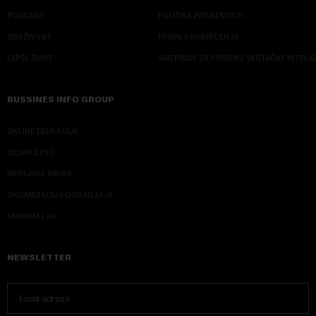
PODCAST
POLITIKA PRIVATNOSTI
ODRŽIVOST
PRAVILA KORIŠĆENJA
LEPŠI ŽIVOT
SMERNICE ZA PRIMENU VEŠTAČKE INTELI
BUSSINES INFO GROUP
ONLINE EDUKACIJE
IZDAVAŠTVO
MEDIJSKE OBUKE
ORGANIZACIJA DOGADJAJA
EKONOM I JA
NEWSLETTER