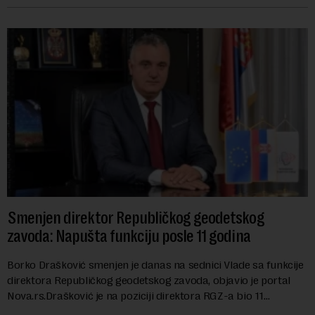
Smenjen direktor Republičkog geodetskog
zavoda: Napušta funkciju posle 11 godina
Borko Drašković smenjen je danas na sednici Vlade sa funkcije
direktora Republičkog geodetskog zavoda, objavio je portal
Nova.rs.Drašković je na poziciji direktora RGZ-a bio 11
godina.Kako piše Nova....