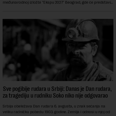
međunarodnoj izložbi "Ekspu 2027" Beograd, gde će predstaviti
i kao državu sa najvećom jezičkom ra...
Sve pogibije rudara u Srbiji: Danas je Dan rudara,
za tragediju u rudniku Soko niko nije odgovarao
Srbija obeležava Dan rudara 6. avgusta, u znak sećanja na
veliku radničku pobedu 1903. godine. Zemlja i odnosi u njoj od