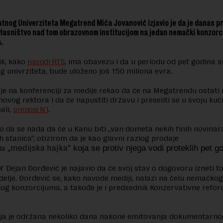
atnog Univerziteta Megatrend Mića Jovanović izjavio je da je danas p
lasništvo nad tom obrazovnom institucijom na jedan nemački konzorc
.
ik, kako
navodi RTS
, ima obavezu i da u periodu od pet godina s
og univrziteta, bude uloženo još 150 miliona evra.
je na konferenciji za medije rekao da će na Megatrendu ostati 
novog rektora i da će napustiti državu i preseliti se u svoju ku
ali,
prenosi N1
.
o da se nada da će u Kanu biti „van dometa nekih finih novinara
ih stanica“, obzirom da je kao glavni razlog prodaje
medijska hajka
da
„
“ koja se protiv njega vodi proteklih pet g
or
Dejan Đorđević je najavio da će svoj stav o dogovoru izneti 
delje. Đorđević se, kako navode mediji, nalazi na čelu nemačkog
nog konzorcijuma, a takođe je i predsednik Konzervativne refor
ija je održana nekoliko dana nakone emitovanja dokumentarno