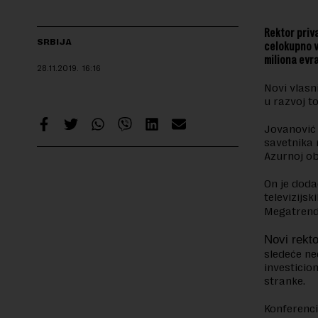
Rektor priv
SRBIJA
celokupno v
miliona evra
28.11.2019.
16:16
Novi vlasn
u razvoj t
Jovanović 
savetnika 
Azurnoj ob
On je doda
televizijsk
Megatren
Novi rekt
sledeće ne
investicio
stranke.
Konferenc