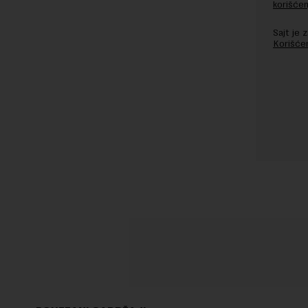
korišćen
Sajt je
Korišće