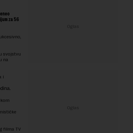
reneo
ijum za 56
ukcesivno,
u svojstvu
ću na
 i
odina.
tokom
mističke
g filma TV