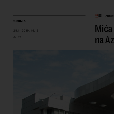
Autor
SRBIJA
Mića 
28.11.2019.
16:16
na A
N1