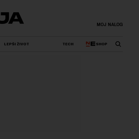
MOJ NALOG
SHOP
LEPŠI ŽIVOT
TECH