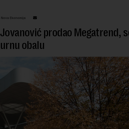
: Nova Ekonomija
Jovanović prodao Megatrend, se
zurnu obalu