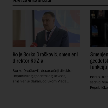
POVEZANI SADRŽAJI
Ko je Borko Drašković, smenjeni
Smenjen 
direktor RGZ-a
geodets
funkciju 
Borko Drašković, dosadašnji direktor
Republičkog geodetskog zavoda,
Borko Draš
smenjen je danas, odlukom Vlade
sednici Vla
Srbije.On je na ovoj funkciji proveo čak 11
Republičko
godina. Preciznije, on je 23. jula 2015.
je portal N
izabran za v.d. di...
direktora 
Nova....