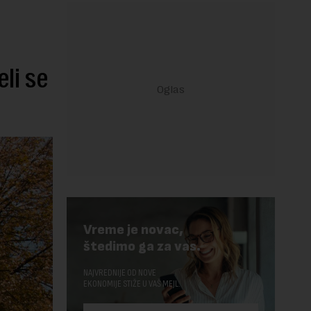
li se
Vreme je novac,
štedimo ga za vas.
NAJVREDNIJE OD NOVE
EKONOMIJE STIŽE U VAŠ MEJL.