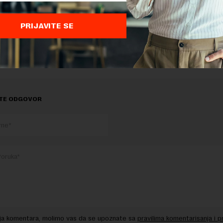
onovo na čelu Megatrenda, a doktorat iz Londona?
PRIJAVITE SE
delova teksta je dozvoljeno, ali uz obavezno navođenje izvora i uz postavl
 tekstu na novaekonomija.rs
TE ODGOVOR
nja komentara, molimo vas da se upoznate sa
pravilima komentarisanja i p