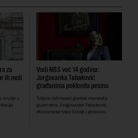
ra za
Vodi NBS već 14 godina:
r ih moli
Jorgovanka Tabaković
građanima poklonila pesmu
 oružje u
Tokom četrnaest godina mandata
ntacija
guvernera Jorgovanke Tabaković,
ekonomska slika Srbije i poslovni
rike
ambijent su trajno unapređeni kroz
rize, koja
doslednu politiku i koordinaciju sa
Vladom, saopštila je Narodna banka