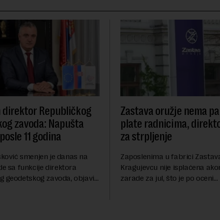
direktor Republičkog
Zastava oružje nema pa
kog zavoda: Napušta
plate radnicima, direkto
posle 11 godina
za strpljenje
ković smenjen je danas na
Zaposlenima u fabrici Zastava
de sa funkcije direktora
Kragujevcu nije isplaćena ako
g geodetskog zavoda, objavio
zarade za jul, što je po oceni
ova.rs.Drašković je na poziciji
Samostalnog sindikata te fab
RGZ-a bio 11 godina.Kako piše
posledica duboke finansijske k
ugrožava egzistenciju 2.20...