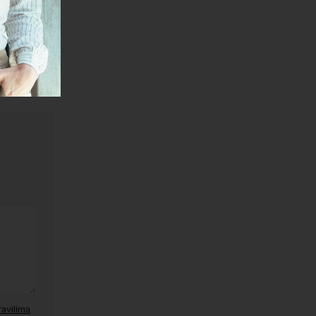
janje linka
ravilima