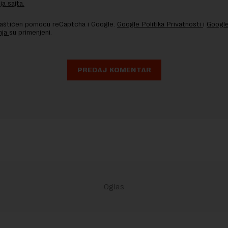
ja sajta.
 zaštićen pomocu reCaptcha i Google.
Google Politika Privatnosti
i
Google
nja
su primenjeni.