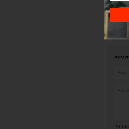
Jovanović p
Preuzimanje 
ka izvornom
OSTAVI
Pre sla