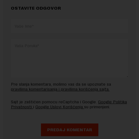
OSTAVITE ODGOVOR
Pre slanja komentara, molimo vas da se upoznate sa
pravilima komentarisanja i pravilima korišćenja sajta.
Sajt je zaštićen pomocu reCaptcha i Google.
Google Politika
Privatnosti
i
Google Uslovi Korišćenja
su primenjeni.