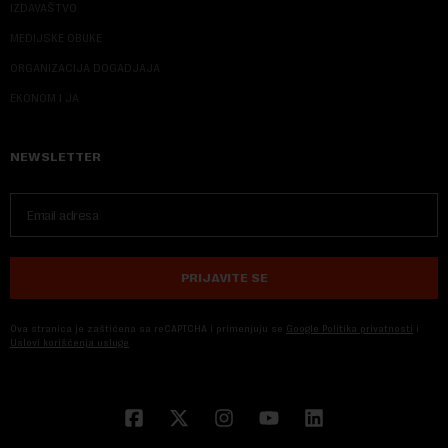
IZDAVAŠTVO
MEDIJSKE OBUKE
ORGANIZACIJA DOGADJAJA
EKONOM I JA
NEWSLETTER
PRIJAVITE SE
Ova stranica je zaštićena sa reCAPTCHA i primenjuju se
Google Politika privatnosti
i
Uslovi korišćenja usluge