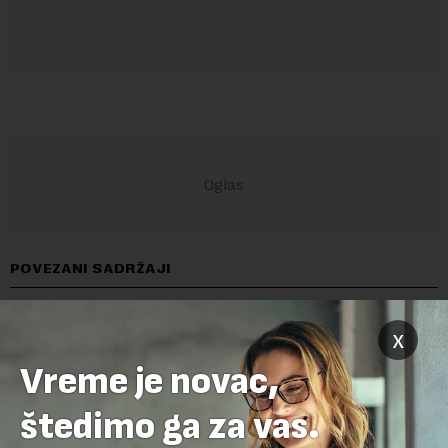
POVEZANI SADRŽAJI
x
Vreme je novac,
štedimo ga za vas.