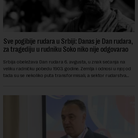
Sve pogibije rudara u Srbiji: Danas je Dan rudara,
za tragediju u rudniku Soko niko nije odgovarao
Srbija obeležava Dan rudara 6. avgusta, u znak sećanja na
veliku radničku pobedu 1903. godine. Zemlja i odnosi u njoj od
tada su se nekoliko puta transformisali, a sektor rudarstva
danas karakterišu velike r...