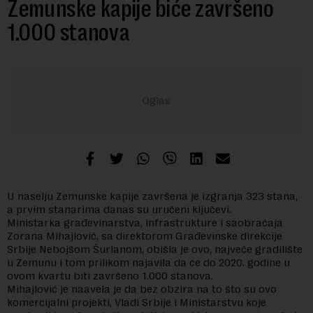
Zemunske kapije biće završeno
1.000 stanova
U naselju Zemunske kapije završena je izgranja 323 stana,
a prvim stanarima danas su uručeni ključevi.
Ministarka građevinarstva, infrastrukture i saobraćaja
Zorana Mihajlović, sa direktorom Građevinske direkcije
Srbije Nebojšom Šurlanom, obišla je ovo, najveće gradilište
u Zemunu i tom prilikom najavila da će do 2020. godine u
ovom kvartu biti završeno 1.000 stanova.
Mihajlović je naavela je da bez obzira na to što su ovo
komercijalni projekti, Vladi Srbije i Ministarstvu koje