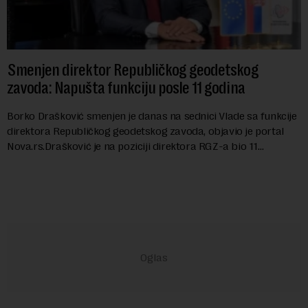
Smenjen direktor Republičkog geodetskog
zavoda: Napušta funkciju posle 11 godina
Borko Drašković smenjen je danas na sednici Vlade sa funkcije
direktora Republičkog geodetskog zavoda, objavio je portal
Nova.rs.Drašković je na poziciji direktora RGZ-a bio 11
godina.Kako piše Nova....