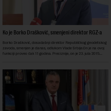
Ko je Borko Drašković, smenjeni direktor RGZ-a
Borko Drašković, dosadašnji direktor Republičkog geodetskog
zavoda, smenjen je danas, odlukom Vlade Srbije.On je na ovoj
funkciji proveo čak 11 godina. Preciznije, on je 23. jula 2015.
izabran za v.d. di...