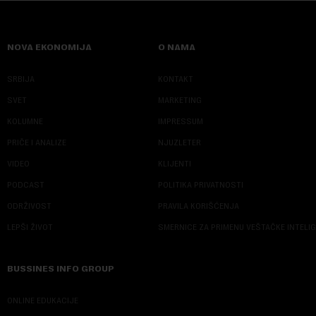
NOVA EKONOMIJA
O NAMA
SRBIJA
KONTAKT
SVET
MARKETING
KOLUMNE
IMPRESSUM
PRIČE I ANALIZE
NJUZLETER
VIDEO
KLIJENTI
PODCAST
POLITIKA PRIVATNOSTI
ODRŽIVOST
PRAVILA KORIŠĆENJA
LEPŠI ŽIVOT
SMERNICE ZA PRIMENU VEŠTAČKE INTELI
BUSSINES INFO GROUP
ONLINE EDUKACIJE