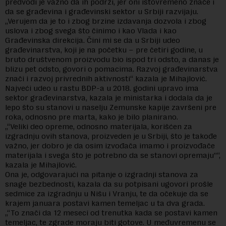
predvodi je važno da ih podrži, jer oni istovremeno znače i
da se građevina i građevinski sektor u Srbiji razvijaju.
„Verujem da je to i zbog brzine izdavanja dozvola i zbog
uslova i zbog svega što činimo i kao Vlada i kao
Građevinska direkcija. Čini mi se da u Srbiji udeo
građevinarstva, koji je na početku – pre četiri godine, u
bruto društvenom proizvodu bio ispod tri odsto, a danas je
blizu pet odsto, govori o pomacima. Razvoj građevinarstva
znači i razvoj privrednih aktivnosti“ kazala je Mihajlović.
Najveći udeo u rastu BDP-a u 2018. godini upravo ima
sektor građevinarstva, kazala je ministarka i dodala da je
lepo što su stanovi u naselju Zemunske kapije završeni pre
roka, odnosno pre marta, kako je bilo planirano.
„“Veliki deo opreme, odnosno materijala, korišćen za
izgradnju ovih stanova, proizveden je u Srbiji, što je takođe
važno, jer dobro je da osim izvođača imamo i proizvođače
materijala i svega što je potrebno da se stanovi opremaju”“,
kazala je Mihajlović.
Ona je, odgovarajući na pitanje o izgradnji stanova za
snage bezbednosti, kazala da su potpisani ugovori prošle
sedmice za izgradnju u Nišu i Vranju, te da očekuje da se
krajem januara postavi kamen temeljac u ta dva grada.
„“To znači da 12 meseci od trenutka kada se postavi kamen
temeljac, te zgrade moraju biti gotove. U međuvremenu se