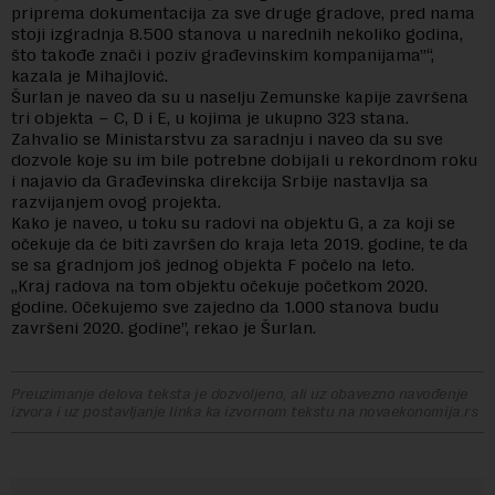
priprema dokumentacija za sve druge gradove, pred nama
stoji izgradnja 8.500 stanova u narednih nekoliko godina,
što takođe znači i poziv građevinskim kompanijama”“,
kazala je Mihajlović.
Šurlan je naveo da su u naselju Zemunske kapije završena
tri objekta – C, D i E, u kojima je ukupno 323 stana.
Zahvalio se Ministarstvu za saradnju i naveo da su sve
dozvole koje su im bile potrebne dobijali u rekordnom roku
i najavio da Građevinska direkcija Srbije nastavlja sa
razvijanjem ovog projekta.
Kako je naveo, u toku su radovi na objektu G, a za koji se
očekuje da će biti završen do kraja leta 2019. godine, te da
se sa gradnjom još jednog objekta F počelo na leto.
„Kraj radova na tom objektu očekuje početkom 2020.
godine. Očekujemo sve zajedno da 1.000 stanova budu
završeni 2020. godine”, rekao je Šurlan.
Preuzimanje delova teksta je dozvoljeno, ali uz obavezno navođenje
izvora i uz postavljanje linka ka izvornom tekstu na novaekonomija.rs