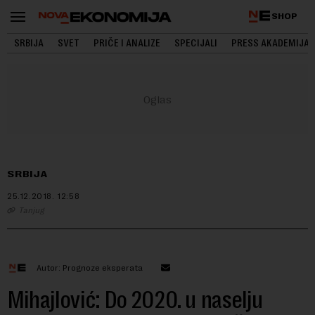
SHOP
SRBIJA
SVET
PRIČE I ANALIZE
SPECIJALI
PRESS AKADEMIJA
SRBIJA
25.12.2018.
12:58
Tanjug
Autor: Prognoze eksperata
Mihajlović: Do 2020. u naselju