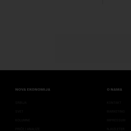
transformi
karakterišu 
NOVA EKONOMIJA
O NAMA
SRBIJA
KONTAKT
SVET
MARKETING
KOLUMNE
IMPRESSUM
PRIČE I ANALIZE
NJUZLETER