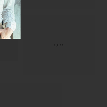
ravilima
 Uslovi