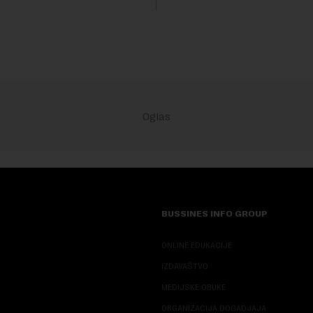
sali, a sektor rudarstva danas
velike r...
BUSSINES INFO GROUP
ONLINE EDUKACIJE
IZDAVAŠTVO
MEDIJSKE OBUKE
ORGANIZACIJA DOGADJAJA