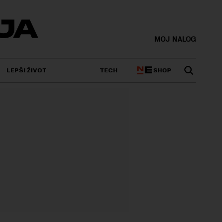
MOJ NALOG
SHOP
LEPŠI ŽIVOT
TECH