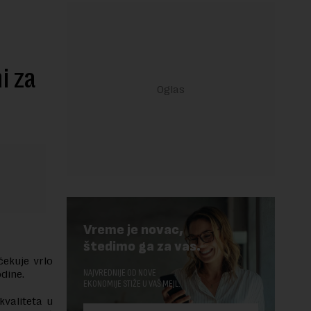
i za
Vreme je novac,
štedimo ga za vas.
čekuje vrlo
NAJVREDNIJE OD NOVE
dine.
EKONOMIJE STIŽE U VAŠ MEJL.
kvaliteta u