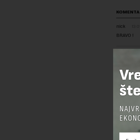
KOMENTA
nick
13.0
BRAVO !
Vr
OSTAVI
šte
NAJVR
EKONO