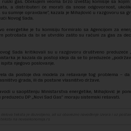
 ruski gas. Očekujem veoma brzo izveštaj komisije sa kojim 
nata, a distributeri će morati da snose odgovornost, ukoli
a su sumnje opravdane“, kazala je Mihajlović u razgovoru sa 
kući Novog Sada.
vo energetike je tu komisiju formiralo sa Agencijom za ener
m potrošača da bi se utvrdilo zašto su računi za gas za dec
ovog Sada kritikovali su u razgovoru društveno preduzeće 
nistarka je kazala da postoji ideja da se to preduzeće „podržav
ispita njegovo poslovanje.
vela da postoje dva modela za rešavanje tog problema – da
lasništvo grada, ili da postane vlasništvo države.
vodi u saopštenju Ministarstva energetike, Mihajlović je pon
 preduzeću DP „Novi Sad Gas“ moraju sistemski rešavati.
delova teksta je dozvoljeno, ali uz obavezno navođenje izvora i uz postavl
 tekstu na novaekonomija.rs