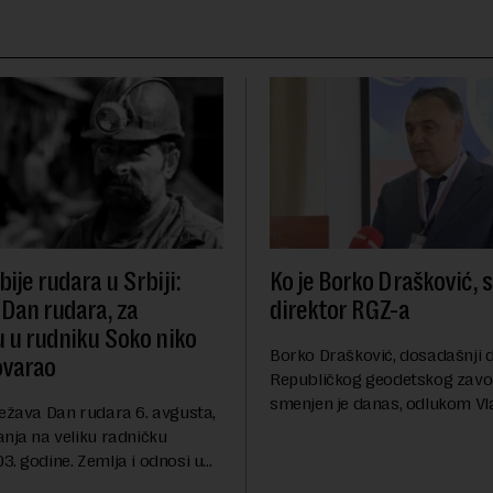
ije rudara u Srbiji:
Ko je Borko Drašković, 
 Dan rudara, za
direktor RGZ-a
u u rudniku Soko niko
Borko Drašković, dosadašnji d
ovarao
Republičkog geodetskog zavo
smenjen je danas, odlukom Vl
ležava Dan rudara 6. avgusta,
Srbije.On je na ovoj funkciji p
anja na veliku radničku
godina. Preciznije, on je 23. jul
. godine. Zemlja i odnosi u
izabran za v.d. di...
a su se nekoliko puta