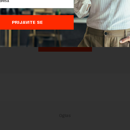
nja komentara, molimo vas da se upoznate sa
pravilima komentarisanja i p
ja sajta.
 zaštićen pomocu reCaptcha i Google.
Google Politika Privatnosti
i
Google
PRIJAVITE SE
nja
su primenjeni.