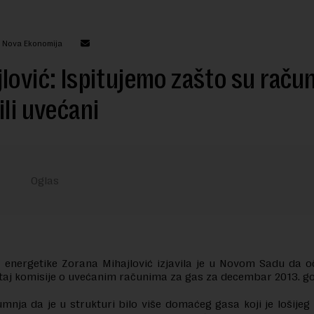
: Nova Ekonomija
lović: Ispitujemo zašto su račun
ili uvećani
 energetike Zorana Mihajlović izjavila je u Novom Sadu da o
taj komisije o uvećanim računima za gas za decembar 2013. go
umnja da je u strukturi bilo više domaćeg gasa koji je lošijeg 