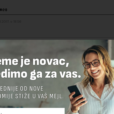
R(1)
1.2017. u 18:56
eme je novac,
TE ODGOVOR
dimo ga za vas.
EDNIJE OD NOVE
MIJE STIŽE U VAŠ MEJL.