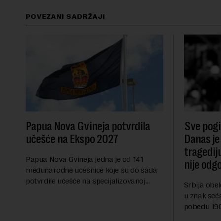
POVEZANI SADRŽAJI
Papua Nova Gvineja potvrdila
Sve pogib
učešće na Ekspo 2027
Danas je
tragedij
Papua Nova Gvineja jedna je od 141
nije odg
međunarodne učesnice koje su do sada
potvrdile učešće na specijalizovanoj
Srbija obe
međunarodnoj izložbi "Ekspu 2027"
u znak seć
Beograd, gde će predstaviti i kao državu
pobedu 1903
sa najvećom jezičkom ra...
njoj od tad