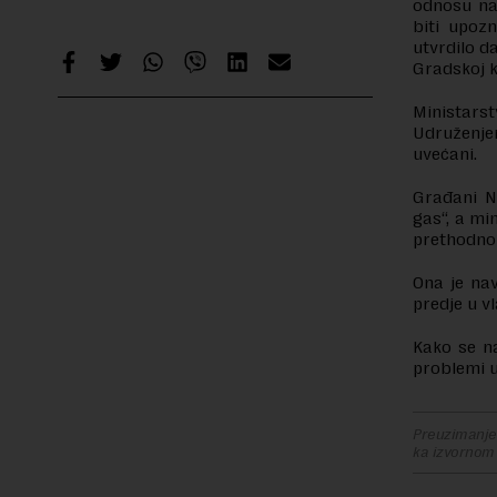
odnosu na
biti upoz
utvrdilo d
Gradskoj 
Ministarst
Udruženje
uvećani.
Građani N
gas“, a mi
prethodno 
Ona je na
predje u v
Kako se na
problemi u
Preuzimanje 
ka izvornom