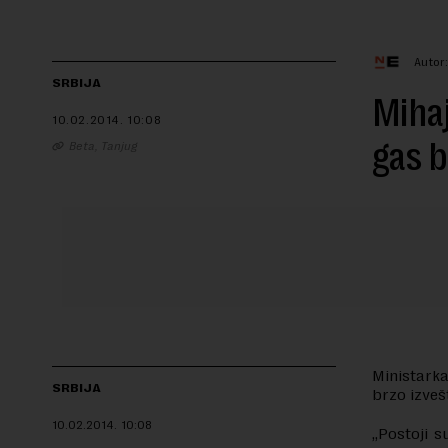
Autor
SRBIJA
Mihaj
10.02.2014.
10:08
gas b
Beta, Tanjug
Ministarka
SRBIJA
brzo izveš
10.02.2014.
10:08
„Postoji s