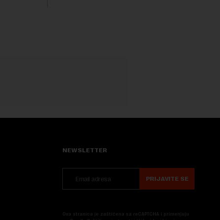
Nova....
NEWSLETTER
PRIJAVITE SE
Ova stranica je zaštićena sa reCAPTCHA i primenjuju