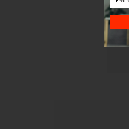
Pre sla
korišćen
Sajt je
Korišće