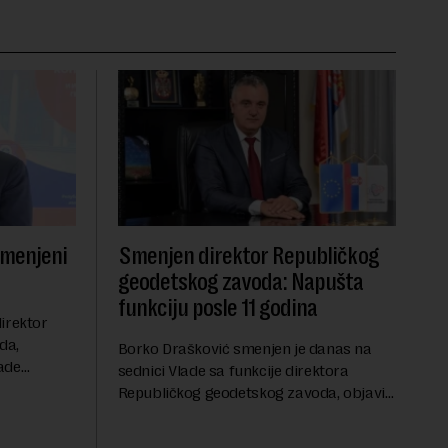
smenjeni
Smenjen direktor Republičkog
geodetskog zavoda: Napušta
funkciju posle 11 godina
irektor
da,
Borko Drašković smenjen je danas na
ade
sednici Vlade sa funkcije direktora
roveo čak 11
Republičkog geodetskog zavoda, objavio
a 2015.
je portal Nova.rs.Drašković je na poziciji
direktora RGZ-a bio 11 godina.Kako piše