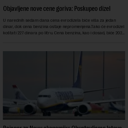
Objavljene nove cene goriva: Poskupeo dizel
U narednih sedam dana cena evrodizela biće viša za jedan
dinar, dok cena benzina ostaje nepromenjena.Tako će evrodizel
koštati 227 dinara po litru. Cena benzina, kao i dosad, biće 202
dinara po litru. ...