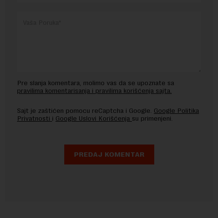
Pre slanja komentara, molimo vas da se upoznate sa
pravilima komentarisanja i pravilima korišćenja sajta.
Sajt je zaštićen pomocu reCaptcha i Google.
Google Politika
Privatnosti
i
Google Uslovi Korišćenja
su primenjeni.