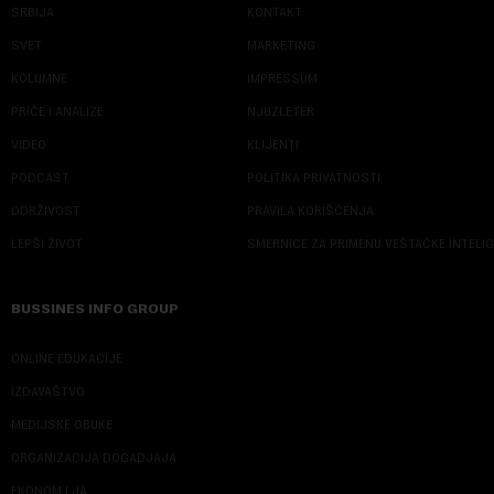
SRBIJA
KONTAKT
SVET
MARKETING
KOLUMNE
IMPRESSUM
PRIČE I ANALIZE
NJUZLETER
VIDEO
KLIJENTI
PODCAST
POLITIKA PRIVATNOSTI
ODRŽIVOST
PRAVILA KORIŠĆENJA
LEPŠI ŽIVOT
SMERNICE ZA PRIMENU VEŠTAČKE INTELI
BUSSINES INFO GROUP
ONLINE EDUKACIJE
IZDAVAŠTVO
MEDIJSKE OBUKE
ORGANIZACIJA DOGADJAJA
EKONOM I JA