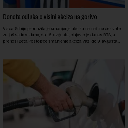
Doneta odluka o visini akciza na gorivo
Vlada Srbije produžila je smanjenje akciza na naftne derivate
za još sedam dana, do 16. avgusta, objavio je danas RTS, a
prenosi Beta.Postojeće smanjenje akciza važi do 9. avgusta
kao mera ublažavanja po...