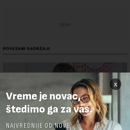
POVEZANI SADRŽAJI
x
Vreme je novac,
štedimo ga za vas.
NAJVREDNIJE OD NOVE