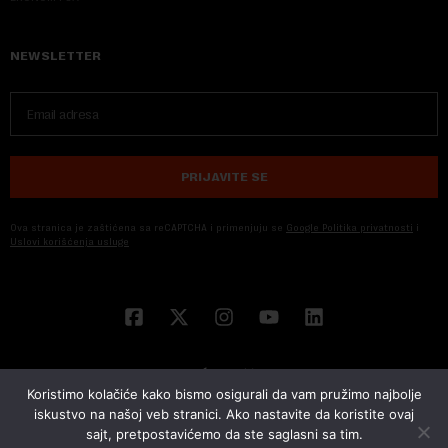
NEWSLETTER
PRIJAVITE SE
Ova stranica je zaštićena sa reCAPTCHA i primenjuju se
Google Politika privatnosti
i
Uslovi korišćenja usluge
Koristimo kolačiće kako bismo osigurali da vam pružimo najbolje
iskustvo na našoj veb stranici. Ako nastavite da koristite ovaj
sajt, pretpostavićemo da ste saglasni sa tim.