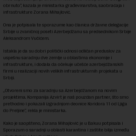
obrnuto“, kazala je ministarka građevinarstva, saobraćaja i
infrastrukture Zorana Mihajlović.
Ona je potpisala te sporazume kao članica državne delegacije
Srbije u zvaničnoj poseti Azerbejdžanu sa predsednikom Srbije
Aleksandrom Vučićem.
Istakla je da su dobri politički odnosi odličan preduslov za
uspešnu saradnju dve zemlje u oblastima ekonomije i
infrastrukture, i dodala da očekuje učešće azerbejdžanskih
firmi u realizaciji novih velikih infrastrukturnih projekata u
Srbiji.
„Otvoreni smo za saradnju sa Azerbejdžanom na novim
projektima. Kompanija Azvirt je naš pouzdan partner, što smo
prethodno i pokazali izgradnjom deonice Koridora 11 od Ljiga
do Preljine“, rekla je ministarka.
Kako je saopšteno, Zorana Mihajlović je u Bakuu potpisala i
Sporazum o saradnji u oblasti karantina i zaštite bilja između