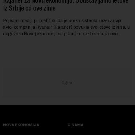
Rajaner za Novu ekonomiju: Obustavljamo letove
iz Srbije od ove zime
Pojedini mediji primetili su da je preko sistema rezervacija
avio-kompanija Ryanair (Rajaner) povukla sve letove iz Niša. U
odgovoru Novoj ekonomiji na pitanje o razlozima za ovo
povlačenje, ovaj avio-gigant...
NOVA EKONOMIJA
O NAMA