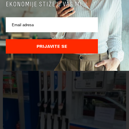
EKONOMIJE STIŽE U VAŠ MEJL.
Direktoru Telekoma Srbija zabranjen ulaz na
Kosovo: Vladimira Lučića Priština proglasila
personom non grata
Ministarstvo unutrašnjih poslova Kosova proglasilo je
direktora Telekoma Srbije Vladimira Lučića nepoželjnom
PRIJAVITE SE
osobom i trajno mu zabranilo ulazak, tranzit i boravak na
Kosovu, navodeći kao razlog njegove javn...