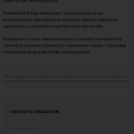
vlade Srbije i Azerbejdžana.
Predsednik Srbije Aleksandar Vučić potpisao je sa
predsednikom Azerbejdžana Ilhamom Alijevim Zajednički
akcioni plan o strateškom partnerstvu dve zemlje.
Potpisana su i dva memoranduma, o saradnji ministarstva
zdravstva u oblasti zdravstva i medicinske nauke i o saradnji
ministarstava pravde Srbije i Azerbejdžana.
Preuzimanje delova teksta je dozvoljeno, ali uz obavezno navođenje
izvora i uz postavljanje linka ka izvornom tekstu na novaekonomija.rs
OSTAVITE ODGOVOR