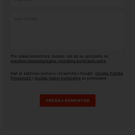
Pre slanja komentara, molimo vas da se upoznate sa
pravilima komentarisanja i pravilima korišćenja sajta.
Sajt je zaštićen pomocu reCaptcha i Google.
Google Politika
Privatnosti
i
Google Uslovi Korišćenja
su primenjeni.