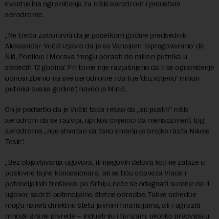
eventualna ograničenja za niški aerodrom i preostale
aerodrome.
„Ne treba zaboraviti da je početkom godine predsednik
Aleksandar Vučić izjavio da je sa Vansijem ‘ispregovarano’ da
Niš, Ponikve i Morava ‘mogu porasti do milion putnika u
sledećih 12 godina’. Pri tome nije razjašnjeno da li se ograničenje
odnosi zbirno na sve aerodrome i da li je ‘dozvoljeno’ milion
putnika svake godine“, naveo je Minić.
On je podsetio da je Vučić tada rekao da „su pustili“ niški
aerodrom da se razvija, uprkos činjenici da menadžment tog
aerodroma „nije shvatao da tako smanjuje brojke rasta Nikole
Tesle“.
„Bez objavljivanja ugovora, ili njegovih delova koji ne zalaze u
poslovne tajne koncesionara, ali se tiču obaveza Vlade i
potencijalnih troškova po Srbiju, neće se odagnati sumnje da li
ugovor sadrži potencijalno štetne odredbe. Takve odredbe
mogu naneti direktnu štetu javnim finansijama, ali i ugroziti
mnoge grane pivrede – industriju i turizam, ukoliko predviđaju