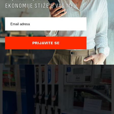
EKONOMIJE STIŽE U VAŠ MEJL.
Direktoru Telekoma Srbija zabranjen ulaz na
Kosovo: Vladimira Lučića Priština proglasila
personom non grata
Ministarstvo unutrašnjih poslova Kosova proglasilo je
direktora Telekoma Srbije Vladimira Lučića nepoželjnom
PRIJAVITE SE
osobom i trajno mu zabranilo ulazak, tranzit i boravak na
Kosovu, navodeći kao razlog njegove javn...