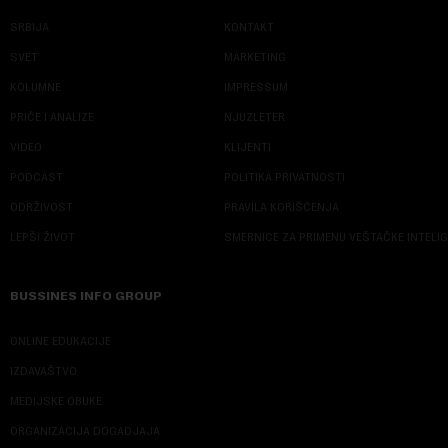
SRBIJA
KONTAKT
SVET
MARKETING
KOLUMNE
IMPRESSUM
PRIČE I ANALIZE
NJUZLETER
VIDEO
KLIJENTI
PODCAST
POLITIKA PRIVATNOSTI
ODRŽIVOST
PRAVILA KORIŠĆENJA
LEPŠI ŽIVOT
SMERNICE ZA PRIMENU VEŠTAČKE INTELI
BUSSINES INFO GROUP
ONLINE EDUKACIJE
IZDAVAŠTVO
MEDIJSKE OBUKE
ORGANIZACIJA DOGADJAJA