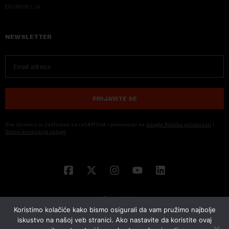
EKONOM I JA
NEWSLETTER
PRIJAVITE SE
Ova stranica je zaštićena sa reCAPTCHA i primenjuju se
Google Politika privatnosti
i
Uslovi korišćenja usluge
Koristimo kolačiće kako bismo osigurali da vam pružimo najbolje
iskustvo na našoj veb stranici. Ako nastavite da koristite ovaj