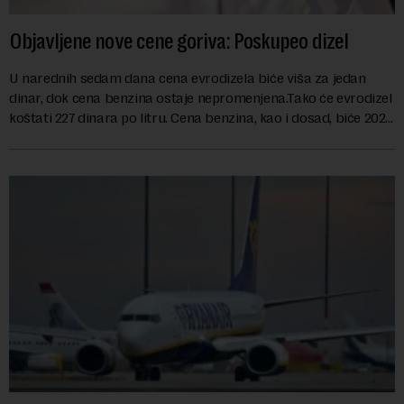
Objavljene nove cene goriva: Poskupeo dizel
U narednih sedam dana cena evrodizela biće viša za jedan
dinar, dok cena benzina ostaje nepromenjena.Tako će evrodizel
koštati 227 dinara po litru. Cena benzina, kao i dosad, biće 202
dinara po litru. ...