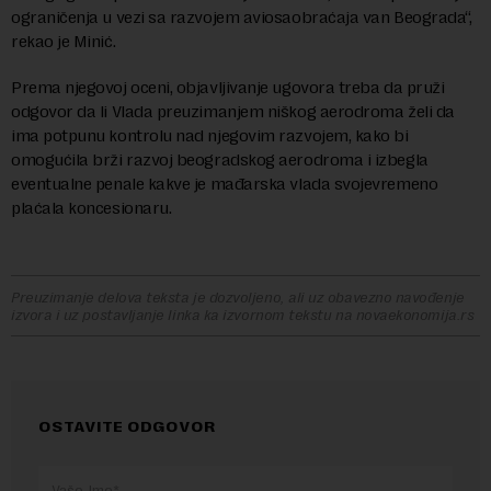
ograničenja u vezi sa razvojem aviosaobraćaja van Beograda“,
rekao je Minić.
Prema njegovoj oceni, objavljivanje ugovora treba da pruži
odgovor da li Vlada preuzimanjem niškog aerodroma želi da
ima potpunu kontrolu nad njegovim razvojem, kako bi
omogućila brži razvoj beogradskog aerodroma i izbegla
eventualne penale kakve je mađarska vlada svojevremeno
plaćala koncesionaru.
Preuzimanje delova teksta je dozvoljeno, ali uz obavezno navođenje
izvora i uz postavljanje linka ka izvornom tekstu na novaekonomija.rs
OSTAVITE ODGOVOR