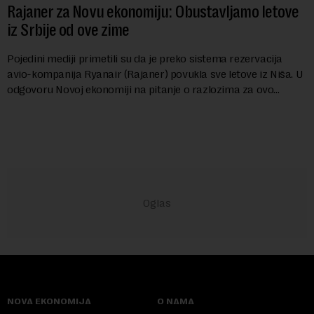
Rajaner za Novu ekonomiju: Obustavljamo letove
iz Srbije od ove zime
Pojedini mediji primetili su da je preko sistema rezervacija
avio-kompanija Ryanair (Rajaner) povukla sve letove iz Niša. U
odgovoru Novoj ekonomiji na pitanje o razlozima za ovo
povlačenje, ovaj avio-gigant...
NOVA EKONOMIJA
O NAMA