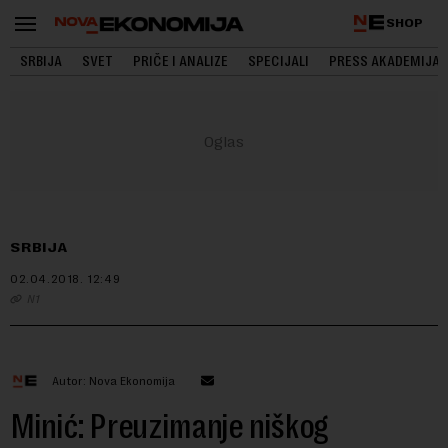
SHOP
SRBIJA
SVET
PRIČE I ANALIZE
SPECIJALI
PRESS AKADEMIJA
SRBIJA
02.04.2018.
12:49
N1
Autor: Nova Ekonomija
Minić: Preuzimanje niškog