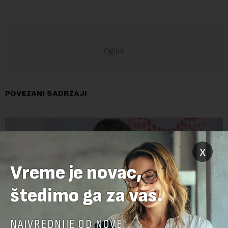
POVEZANI SADRŽAJI
x
Vreme je novac,
štedimo ga za vas.
NAJVREDNIJE OD NOVE