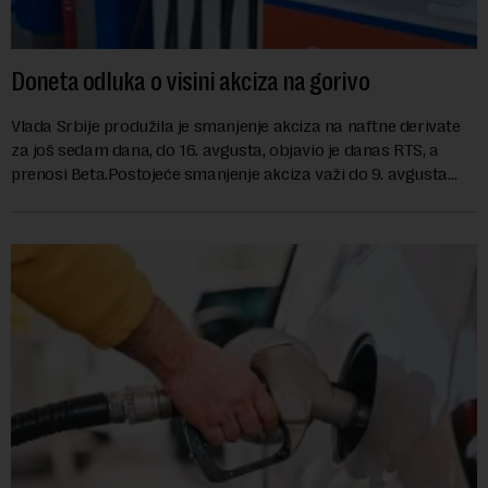
Doneta odluka o visini akciza na gorivo
Vlada Srbije produžila je smanjenje akciza na naftne derivate
za još sedam dana, do 16. avgusta, objavio je danas RTS, a
prenosi Beta.Postojeće smanjenje akciza važi do 9. avgusta
kao mera ublažavanja po...