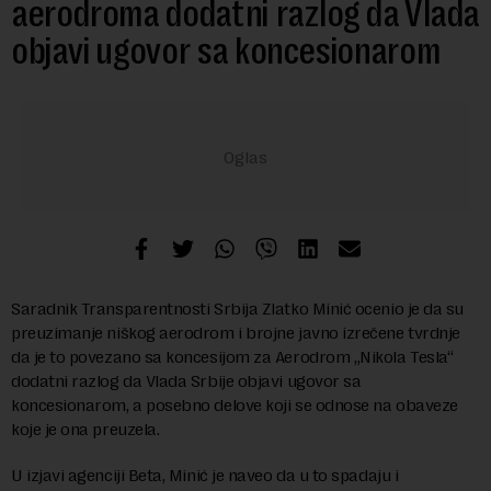
aerodroma dodatni razlog da Vlada
objavi ugovor sa koncesionarom
Saradnik Transparentnosti Srbija Zlatko Minić ocenio je da su
preuzimanje niškog aerodrom i brojne javno izrečene tvrdnje
da je to povezano sa koncesijom za Aerodrom „Nikola Tesla“
dodatni razlog da Vlada Srbije objavi ugovor sa
koncesionarom, a posebno delove koji se odnose na obaveze
koje je ona preuzela.
U izjavi agenciji Beta, Minić je naveo da u to spadaju i