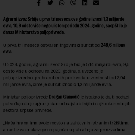
Agrarni izvoz Srbije u prva tri meseca ove godine iznosi 1,3 milijarde
evra, 10,9 odsto više nego u istom periodu 2024. godine, saopštilo je
danas Ministarstvo poljoprivrede.
U prva tri meseca ostvaren trgovinski suficit od
248,6 miliona
evra.
U 2024. godini, agrarni izvoz Srbije bio je 5,14 milijardi evra, 9,5
odsto više u odnosu na 2023. godinu, a uvezeno je
poljoprivredno-prehrambenih proizvoda u vrednosti od 3,94
milijarde evra, čime je suficit iznosio 1,2 milijarde evra.
Ministar poljoprivrede
Dragan Glamočić
je istakao je da ti podaci
potvrđuju da je agrar jedan od najstabilnijih i najkonkurentnijih
sektora srpske privrede.
„Naša hrana ima svoje mesto na zahtevnim stranim tržištima,
a rast izvoza ukazuje na pojačanu potražnju za proizvodima