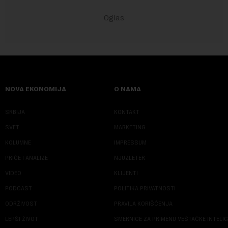
NOVA EKONOMIJA
O NAMA
SRBIJA
KONTAKT
SVET
MARKETING
KOLUMNE
IMPRESSUM
PRIČE I ANALIZE
NJUZLETER
VIDEO
KLIJENTI
PODCAST
POLITIKA PRIVATNOSTI
ODRŽIVOST
PRAVILA KORIŠĆENJA
LEPŠI ŽIVOT
SMERNICE ZA PRIMENU VEŠTAČKE INTELI