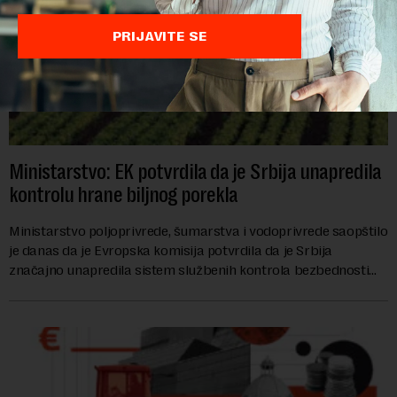
PRIJAVITE SE
Ministarstvo: EK potvrdila da je Srbija unapredila
kontrolu hrane biljnog porekla
Ministarstvo poljoprivrede, šumarstva i vodoprivrede saopštilo
je danas da je Evropska komisija potvrdila da je Srbija
značajno unapredila sistem službenih kontrola bezbednosti
hrane biljnog porekla, te da k...