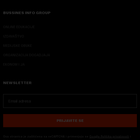
BUSSINES INFO GROUP
ONLINE EDUKACIJE
IZDAVAŠTVO
MEDIJSKE OBUKE
ORGANIZACIJA DOGADJAJA
EKONOM I JA
NEWSLETTER
PRIJAVITE SE
Ova stranica je zaštićena sa reCAPTCHA i primenjuju se
Google Politika privatnosti
i