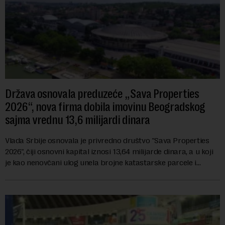
Država osnovala preduzeće „Sava Properties
2026“, nova firma dobila imovinu Beogradskog
sajma vrednu 13,6 milijardi dinara
Vlada Srbije osnovala je privredno društvo "Sava Properties
2026", čiji osnovni kapital iznosi 13,64 milijarde dinara, a u koji
je kao nenovčani ulog unela brojne katastarske parcele i
objekte u okviru kompl...