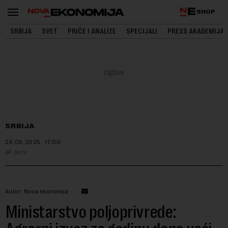
SHOP
SRBIJA
SVET
PRIČE I ANALIZE
SPECIJALI
PRESS AKADEMIJA
SRBIJA
26.05.2025.
17:00
Beta
Autor: Nova ekonomija
Ministarstvo poljoprivrede: