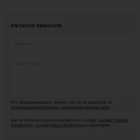
OSTAVITE ODGOVOR
Pre slanja komentara, molimo vas da se upoznate sa
pravilima komentarisanja i pravilima korišćenja sajta.
Sajt je zaštićen pomocu reCaptcha i Google.
Google Politika
Privatnosti
i
Google Uslovi Korišćenja
su primenjeni.