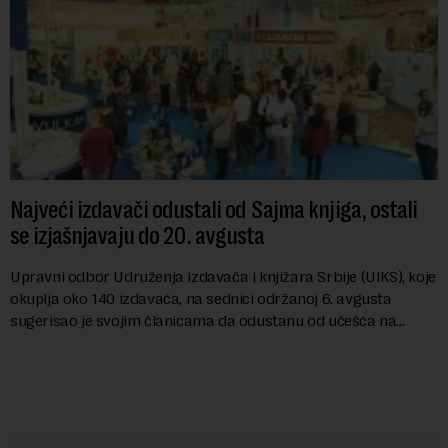
Najveći izdavači odustali od Sajma knjiga, ostali
se izjašnjavaju do 20. avgusta
Upravni odbor Udruženja izdavača i knjižara Srbije (UIKS), koje
okuplja oko 140 izdavača, na sednici održanoj 6. avgusta
sugerisao je svojim članicama da odustanu od učešća na
predstojećem Sajmu knjiga. Vrem...