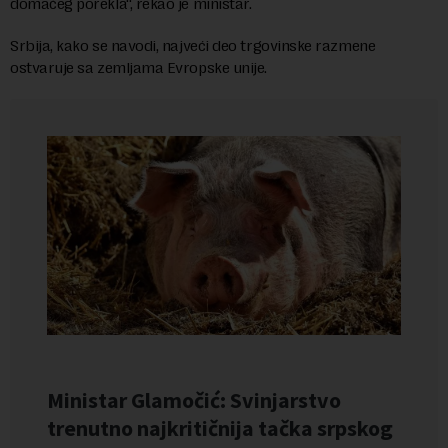
domaćeg porekla“, rekao je ministar.
Srbija, kako se navodi, najveći deo trgovinske razmene
ostvaruje sa zemljama Evropske unije.