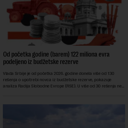
Od početka godine (barem) 122 miliona evra
podeljeno iz budžetske rezerve
Vlada Srbije je od početka 2026. godine donela više od 130
rešenja o upotrebi novca iz budžetske rezerve, pokazuje
analiza Radija Slobodne Evrope (RSE). U više od 30 rešenja ne
navodi se tačan iznos koji će ...