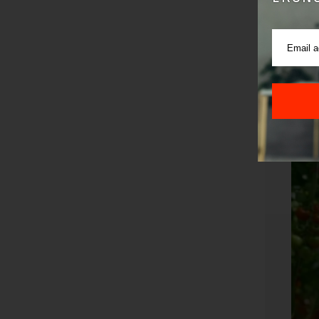
Zainteres
ipard.inf
radnog da
Bodovna l
content/u