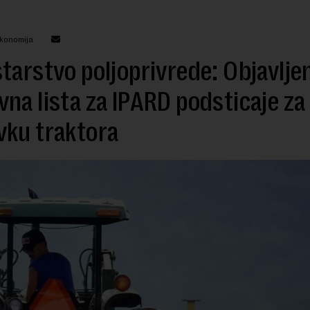
ekonomija
tarstvo poljoprivrede: Objavlje
na lista za IPARD podsticaje za
vku traktora