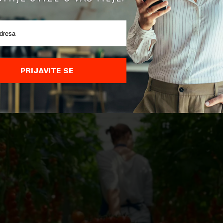
ovani pitanja mogu uputiti elektronskim putem na mejl a
o@minpolj.gov.rs
, ili pozivanjem telefona 011 3107 013, sva
na od 7.30 do 15.30 časova.
ista može se preuzeti na linku: https://www.minpolj.gov.r
PRIJAVITE SE
ploads/2025/07/bodovna-lista.pdf .