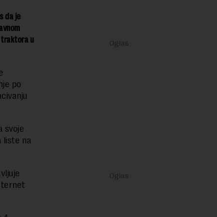
s da je
javnom
 traktora u
e
nje po
acivanju
a svoje
 liste na
vljuje
nternet