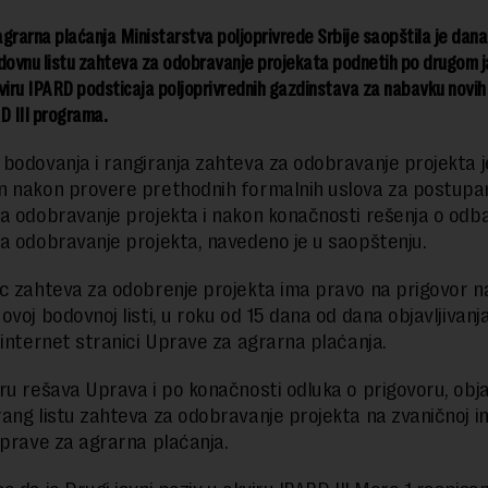
grarna plaćanja Ministarstva poljoprivrede Srbije saopštila je dana
odovnu listu zahteva za odobravanje projekata podnetih po drugom 
viru IPARD podsticaja poljoprivrednih gazdinstava za nabavku novih
D III programa.
bodovanja i rangiranja zahteva za odobravanje projekta j
 nakon provere prethodnih formalnih uslova za postupa
a odobravanje projekta i nakon konačnosti rešenja o odb
a odobravanje projekta, navedeno je u saopštenju.
c zahteva za odobrenje projekta ima pravo na prigovor n
voj bodovnoj listi, u roku od 15 dana od dana objavljivanja
 internet stranici Uprave za agrarna plaćanja.
ru rešava Uprava i po konačnosti odluka o prigovoru, obja
ang listu zahteva za odobravanje projekta na zvaničnoj i
Uprave za agrarna plaćanja.