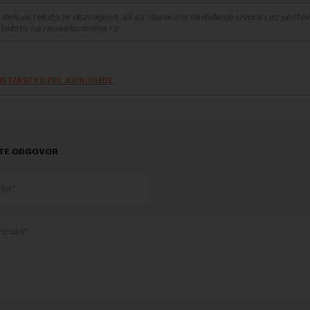
delova teksta je dozvoljeno, ali uz obavezno navođenje izvora i uz postavl
 tekstu na novaekonomija.rs
ISTARSTVO POLJOPRIVREDE
TE ODGOVOR