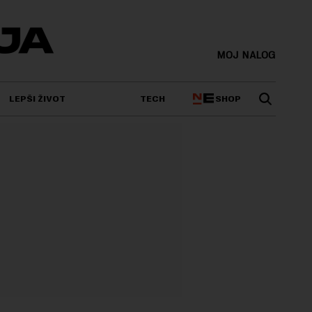
MOJ NALOG
SHOP
LEPŠI ŽIVOT
TECH