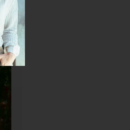
dresu
kog
s/wp-