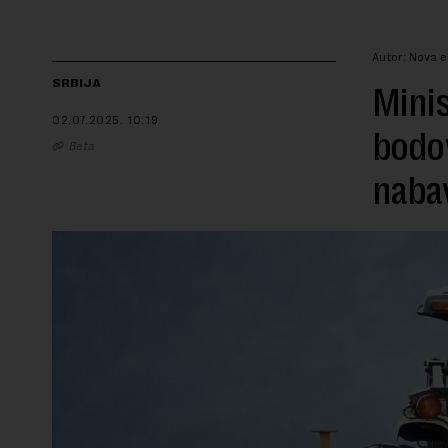
Autor: Nova 
SRBIJA
Minis
02.07.2025.
10:19
bodov
Beta
naba