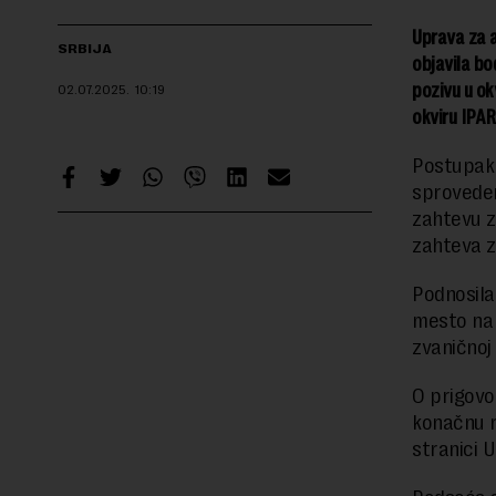
Uprava za a
SRBIJA
objavila b
pozivu u ok
02.07.2025.
10:19
okviru IPAR
Postupak 
sproveden
zahtevu z
zahteva z
Podnosila
mesto na o
zvaničnoj
O prigovo
konačnu r
stranici 