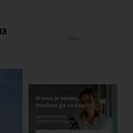
na
Vreme je novac,
štedimo ga za vas.
NAJVREDNIJE OD NOVE
EKONOMIJE STIŽE U VAŠ MEJL.