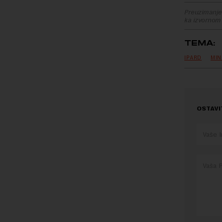
Preuzimanje 
ka izvornom
TEMA:
IPARD
MIN
OSTAVI