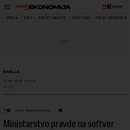
SHOP
SRBIJA
SVET
PRIČE I ANALIZE
SPECIJALI
PRESS AKADEMIJA
SRBIJA
21.08.2020.
04:59
DRI
Autor: Nova Ekonomija
Ministarstvo pravde na softver