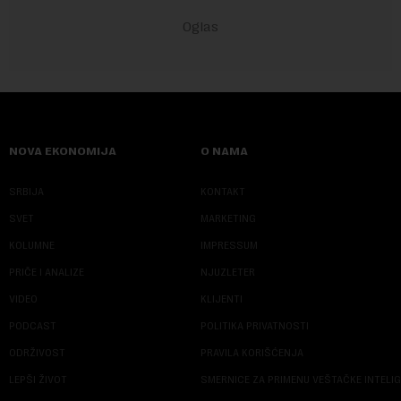
NOVA EKONOMIJA
O NAMA
SRBIJA
KONTAKT
SVET
MARKETING
KOLUMNE
IMPRESSUM
PRIČE I ANALIZE
NJUZLETER
VIDEO
KLIJENTI
PODCAST
POLITIKA PRIVATNOSTI
ODRŽIVOST
PRAVILA KORIŠĆENJA
LEPŠI ŽIVOT
SMERNICE ZA PRIMENU VEŠTAČKE INTELI