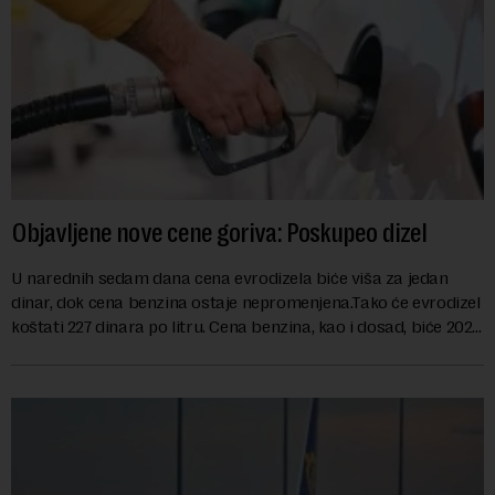
Objavljene nove cene goriva: Poskupeo dizel
U narednih sedam dana cena evrodizela biće viša za jedan
dinar, dok cena benzina ostaje nepromenjena.Tako će evrodizel
koštati 227 dinara po litru. Cena benzina, kao i dosad, biće 202
dinara po litru. ...