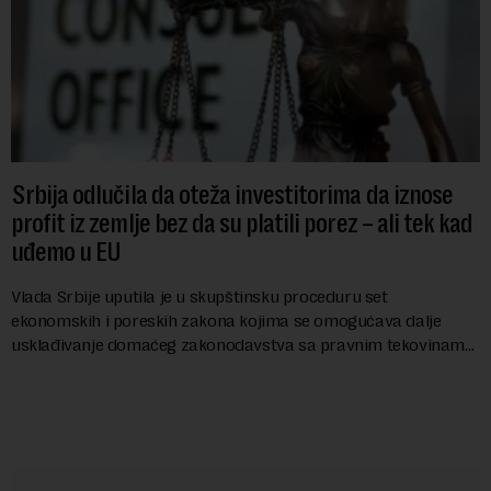
Srbija odlučila da oteža investitorima da iznose
profit iz zemlje bez da su platili porez – ali tek kad
uđemo u EU
Vlada Srbije uputila je u skupštinsku proceduru set
ekonomskih i poreskih zakona kojima se omogućava dalje
usklađivanje domaćeg zakonodavstva sa pravnim tekovinama
Evropske unije i ispunjavaju obaveze predvi...