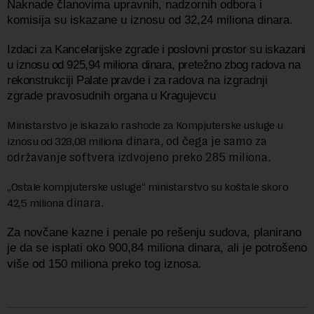
Naknade članovima upravnih, nadzornih odbora i
komisija su iskazane u iznosu od 32,24 miliona dinara.
Izdaci za Kancelarijske zgrade i poslovni prostor su iskazani
u iznosu od 925,94 miliona dinara, pretežno zbog radova na
rekonstrukciji Palate pravde i za
radova na izgradnji
zgrade pravosudnih
organa u Kragujevcu
Ministarstvo je iskazalo rashode za Kompjuterske usluge u
dinara, od čega je samo
za
iznosu od 328,08 miliona
održavanje softvera izdvojeno preko 285 miliona.
„Ostale kompjuterske usluge“ ministarstvo su koštale skoro
dinara.
42,5 miliona
Za novčane kazne i penale po rešenju sudova, planirano
je da se isplati oko 900,84 miliona dinara, ali je potrošeno
više od 150 miliona preko tog iznosa.