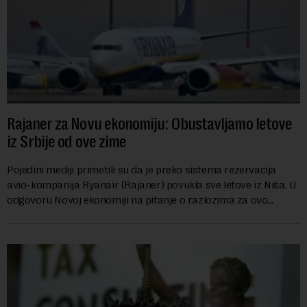
Rajaner za Novu ekonomiju: Obustavljamo letove
iz Srbije od ove zime
Pojedini mediji primetili su da je preko sistema rezervacija
avio-kompanija Ryanair (Rajaner) povukla sve letove iz Niša. U
odgovoru Novoj ekonomiji na pitanje o razlozima za ovo
povlačenje, ovaj avio-gigant...