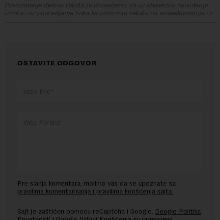
Preuzimanje delova teksta je dozvoljeno, ali uz obavezno navođenje
izvora i uz postavljanje linka ka izvornom tekstu na novaekonomija.rs
OSTAVITE ODGOVOR
Pre slanja komentara, molimo vas da se upoznate sa
pravilima komentarisanja i pravilima korišćenja sajta.
Sajt je zaštićen pomocu reCaptcha i Google.
Google Politika
Privatnosti
i
Google Uslovi Korišćenja
su primenjeni.