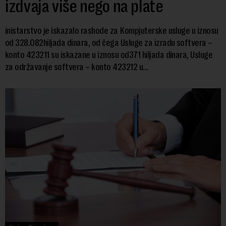
izdvaja više nego na plate
inistarstvo je iskazalo rashode za Kompjuterske usluge u iznosu
od 328.082hiljada dinara, od čega Usluge za izradu softvera –
konto 423211 su iskazane u iznosu od371 hiljada dinara, Usluge
za održavanje softvera – konto 423212 u...