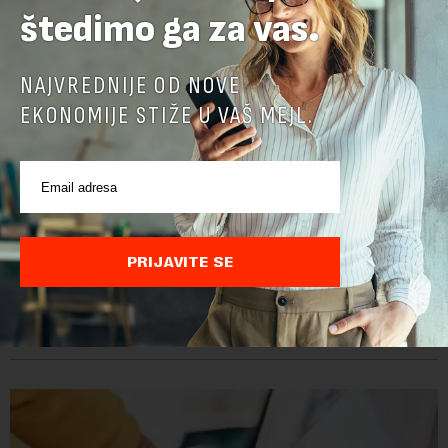
štedimo ga za vas.
NAJVREDNIJE OD NOVE
EKONOMIJE STIŽE U VAŠ MEJL.
Doneta odluka o visini akciza na gorivo
PRIJAVITE SE
Vlada Srbije produžila je smanjenje akciza na naftne derivate
za još sedam dana, do 16. avgusta, objavio je danas RTS, a
prenosi Beta.Postojeće smanjenje akciza važi do 9. avgusta
kao mera ublažavanja po...