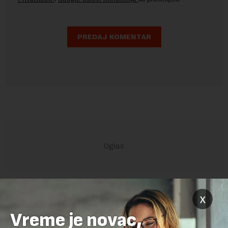
POVEZANI SADRŽAJI
x
Vreme je novac,