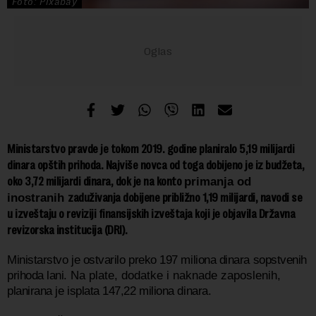
Foto: Pixabay
Ministarstvo pravde je tokom 2019. godine planiralo 5,19 milijardi
dinara opštih prihoda. Najviše novca od toga dobijeno je iz budžeta,
oko 3,72 milijardi dinara, dok je na konto
primanja od
zaduživanja dobijene približno 1,19 milijardi, navodi se
inostranih
u izveštaju o reviziji finansijskih izveštaja koji je objavila Državna
revizorska institucija (DRI).
Ministarstvo je ostvarilo preko 197 miliona dinara sopstvenih
prihoda lani.
Na plate, dodatke i naknade zaposlenih,
planirana je isplata 147,22 miliona dinara.