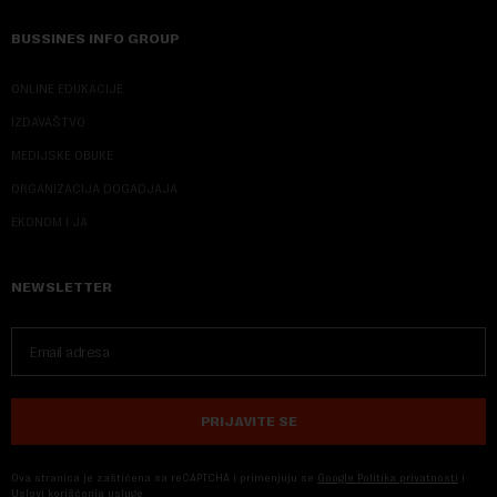
BUSSINES INFO GROUP
ONLINE EDUKACIJE
IZDAVAŠTVO
MEDIJSKE OBUKE
ORGANIZACIJA DOGADJAJA
EKONOM I JA
NEWSLETTER
PRIJAVITE SE
Ova stranica je zaštićena sa reCAPTCHA i primenjuju se
Google Politika privatnosti
i
Uslovi korišćenja usluge