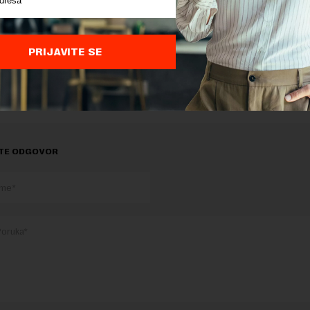
 radu i profesionalnih oboljenja, kao i rad na edukaciji za
PRIJAVITE SE
delova teksta je dozvoljeno, ali uz obavezno navođenje izvora i uz postavl
 tekstu na novaekonomija.rs
TE ODGOVOR