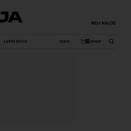
MOJ NALOG
SHOP
LEPŠI ŽIVOT
TECH