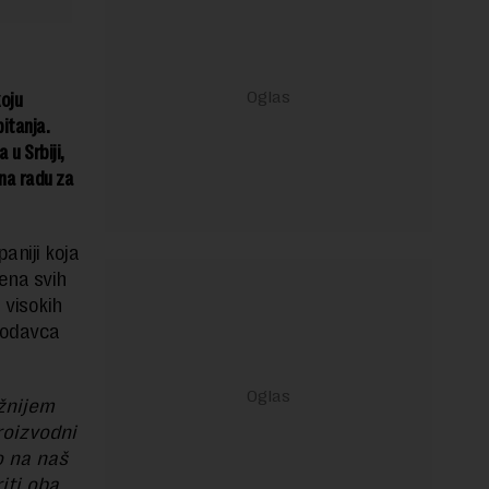
koju
itanja.
 u Srbiji,
 na radu za
aniji koja
ena svih
 visokih
slodavca
ažnijem
roizvodni
o na naš
iti oba