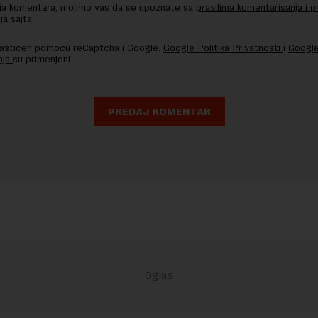
nja komentara, molimo vas da se upoznate sa
pravilima komentarisanja i p
ja sajta.
 zaštićen pomocu reCaptcha i Google.
Google Politika Privatnosti
i
Google
nja
su primenjeni.