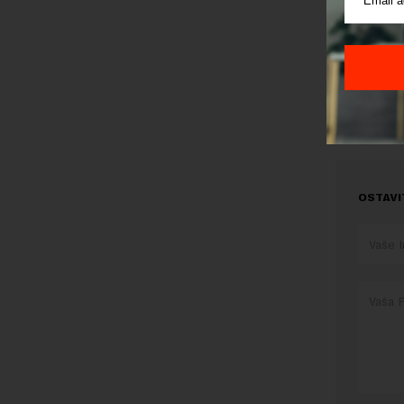
povreda na
Preuzimanje 
ka izvornom
OSTAVI