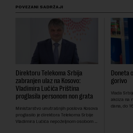
POVEZANI SADRŽAJI
Direktoru Telekoma Srbija
Doneta o
zabranjen ulaz na Kosovo:
gorivo
Vladimira Lučića Priština
Vlada Srbij
proglasila personom non grata
akciza na 
dana, do 16
Ministarstvo unutrašnjih poslova Kosova
RTS, a pre
proglasilo je direktora Telekoma Srbije
akciza važ
Vladimira Lučića nepoželjnom osobom i
ublažavanja
trajno mu zabranilo ulazak, tranzit i