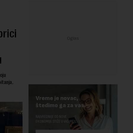
rici
u
oju
itanja.
Vreme je novac,
štedimo ga za vas.
NAJVREDNIJE OD NOVE
EKONOMIJE STIŽE U VAŠ MEJL.