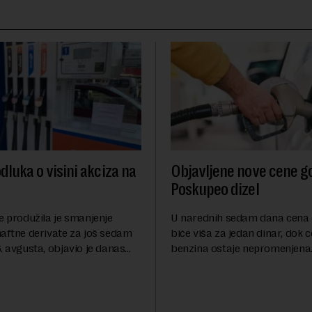
dluka o visini akciza na
Objavljene nove cene go
Poskupeo dizel
e produžila je smanjenje
U narednih sedam dana cena 
naftne derivate za još sedam
biće viša za jedan dinar, dok 
. avgusta, objavio je danas
benzina ostaje nepromenjena
nosi Beta.Postojeće smanjenje
evrodizel koštati 227 dinara po 
i do 9. avgusta kao mera
Cena benzina, kao i dosad, bi
 po...
dinara po litru. ...