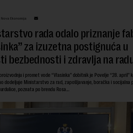
: Nova Ekonomija
tarstvo rada odalo priznanje fab
inka” za izuzetna postignuća u
ti bezbednosti i zdravlja na rad
proizvodnju i promet vode “Vlasinka” dobitnik je Povelje “28. april” k
no dodeljuje Ministarstvo za rad, zapošljavanje, boračka i socijalna p
Surdulice, poznata po brendu Rosa...