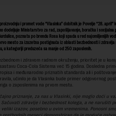
proizvodnju i promet vode “Vlasinka” dobitnik je Povelje “28. april” 
no dodeljuje Ministarstvo za rad, zapošljavanje, boračka i socijalna p
Surdulice, poznata po brendu Rosa koji spada u red najomiljenijih voda
 prvo mesto za izuzetna postignuća iz oblasti bezbednosti i zdravlja
u, u kategoriji preduzeća sa manje od 250 zaposlenih.
ezbednom i zdravom radnom okruženju, prioritet je u komp
 sastavu Coca-Cola Sistema već 15 godina. Dosledna prim
ropisa i međunarodno priznatih standarda ali i poštovanje
pravila, učinilo je da Vlasinka bude primer odgovornog po
briga o zaposlenima na prvom mestu.
ajno priznanje, za nas u Vlasinki, nije moglo doći u v
 Sačuvati zdravlje i bezbednost kolega, a ne narušiti p
e veliki izazov, posebno u ovim vremenima. Ponosni sm
je prethodnih meseci demonstrirao da je moguće ostvar