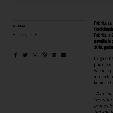
Fabrika za 
SRBIJA
tradicional
Fabrika iz 
25.09.2020.
16:25
osvojila je
2019. godin
Briga o b
posluje u
važećih p
internih 
kome je 
“Ovo znač
trenutku.
proces j
tim koji 