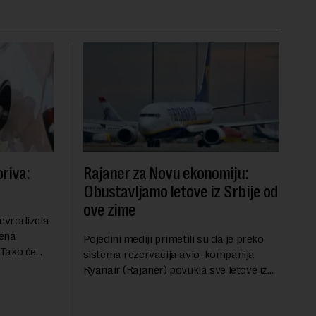
riva:
Rajaner za Novu ekonomiju:
Obustavljamo letove iz Srbije od
ove zime
evrodizela
cena
Pojedini mediji primetili su da je preko
.Tako će
sistema rezervacija avio-kompanija
litru.
Ryanair (Rajaner) povukla sve letove iz
će 202
Niša. U odgovoru Novoj ekonomiji na
pitanje o razlozima za ovo povlačenje,