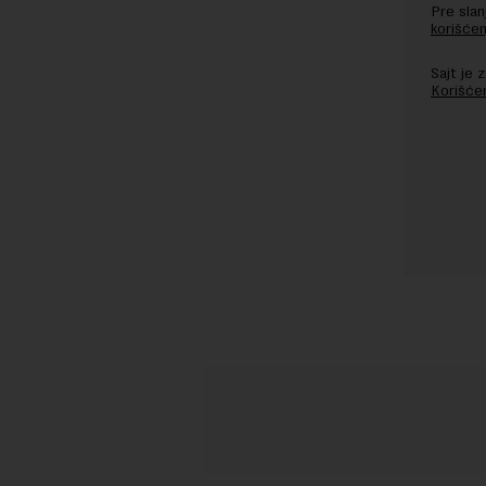
Pre sla
korišćen
Sajt je
Korišće