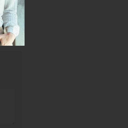
poslenih.
janje linka