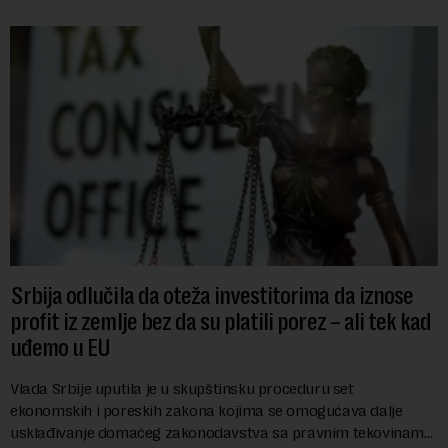
Srbija odlučila da oteža investitorima da iznose
profit iz zemlje bez da su platili porez – ali tek kad
uđemo u EU
Vlada Srbije uputila je u skupštinsku proceduru set
ekonomskih i poreskih zakona kojima se omogućava dalje
usklađivanje domaćeg zakonodavstva sa pravnim tekovinama