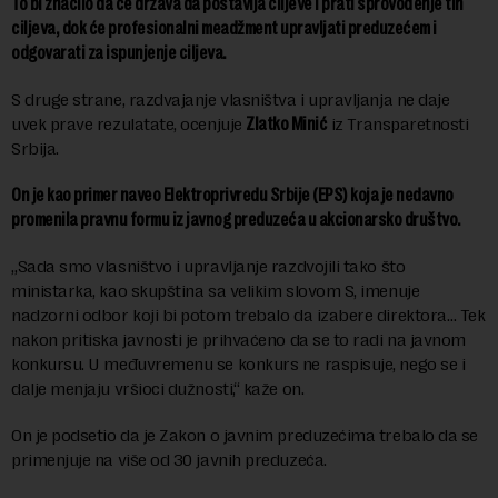
To bi značilo da će država da postavlja ciljeve i prati sprovođenje tih
ciljeva, dok će profesionalni meadžment upravljati preduzećem i
odgovarati za ispunjenje ciljeva.
S druge strane, razdvajanje vlasništva i upravljanja ne daje
uvek prave rezulatate, ocenjuje
Zlatko Minić
iz Transparetnosti
Srbija.
On je kao primer naveo Elektroprivredu Srbije (EPS) koja je nedavno
promenila pravnu formu iz javnog preduzeća u akcionarsko društvo.
„Sada smo vlasništvo i upravljanje razdvojili tako što
ministarka, kao skupština sa velikim slovom S, imenuje
nadzorni odbor koji bi potom trebalo da izabere direktora… Tek
nakon pritiska javnosti je prihvaćeno da se to radi na javnom
konkursu. U međuvremenu se konkurs ne raspisuje, nego se i
dalje menjaju vršioci dužnosti,“ kaže on.
On je podsetio da je Zakon o javnim preduzećima trebalo da se
primenjuje na više od 30 javnih preduzeća.