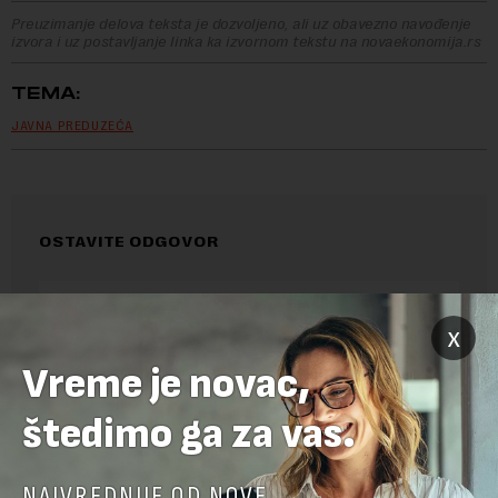
Preuzimanje delova teksta je dozvoljeno, ali uz obavezno navođenje
izvora i uz postavljanje linka ka izvornom tekstu na novaekonomija.rs
TEMA:
JAVNA PREDUZEĆA
OSTAVITE ODGOVOR
x
Vreme je novac,
štedimo ga za vas.
NAJVREDNIJE OD NOVE