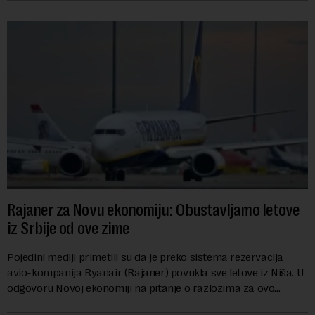
Rajaner za Novu ekonomiju: Obustavljamo letove
iz Srbije od ove zime
Pojedini mediji primetili su da je preko sistema rezervacija
avio-kompanija Ryanair (Rajaner) povukla sve letove iz Niša. U
odgovoru Novoj ekonomiji na pitanje o razlozima za ovo
povlačenje, ovaj avio-gigant...