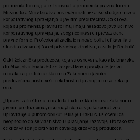
promenila formu, pa je Transnafta promenila pravnu formu…
Mi smo kao Ministarstvo privrede imali nekoliko studija o nivou
korporativnog upravljanja u javnim preduzećima. Čak i ova,
koja su promenila pravnu formu, imaju nezadovoljavajući nivo
korporativnog upravljanja, zbog neefikasne i prevaziđene
pravne forme. Profesionalizacija je mnogo bolja i efikasnija u
standardizovanoj formi privrednog društva“, navela je Drakulić.
Čak i železnička preduzeća, koja su osnovana kao akcionarska
društva, nisu imala dobro korprativno upravljanje, jer su
morala da posluju u skladu sa Zakonom o javnim
preduzećima,pošto vrše delatnost od javnog intresa, rekla je
ona.
„Upravo zato što su morali da budu usklađeni i sa Zakonom o
javnim preduzećima, nisu mogli da razviju korporativno
upravljanje u punom obliku“, rekla je Drakulić, uz ocenu da
neophodno da se vlasništvo i upravljanje razdvoje, i to tako što
će država i dalje biti vlasnik svakog državnog preduzeća.