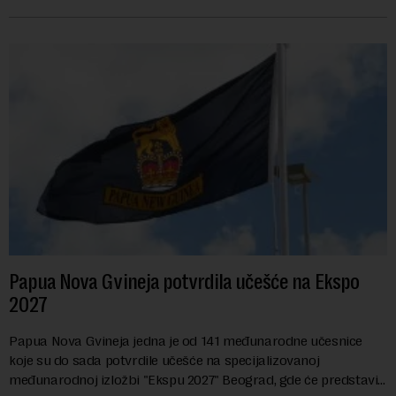
Evropske unije i ispunjavaju obaveze predvi...
Papua Nova Gvineja potvrdila učešće na Ekspo
2027
Papua Nova Gvineja jedna je od 141 međunarodne učesnice
koje su do sada potvrdile učešće na specijalizovanoj
međunarodnoj izložbi "Ekspu 2027" Beograd, gde će predstaviti