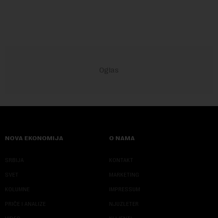
i kao državu sa najvećom jezičkom ra...
NOVA EKONOMIJA
O NAMA
SRBIJA
KONTAKT
SVET
MARKETING
KOLUMNE
IMPRESSUM
PRIČE I ANALIZE
NJUZLETER