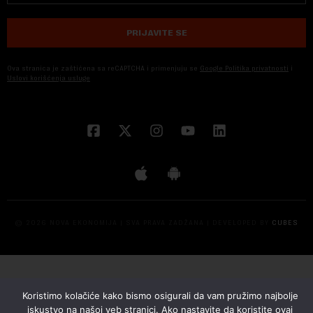
PRIJAVITE SE
Ova stranica je zaštićena sa reCAPTCHA i primenjuju se
Google Politika privatnosti
i
Uslovi korišćenja usluge
© 2026 NOVA EKONOMIJA | SVA PRAVA ZADŽANA | DEVELOPED BY
CUBES
Koristimo kolačiće kako bismo osigurali da vam pružimo najbolje
iskustvo na našoj veb stranici. Ako nastavite da koristite ovaj