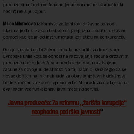
preduzećima, budu vođena na jedan normalan i domaćinski
način“, rekla je Lojpur.
Milica Miloradović
iz Komisije za kontrolu državne pomoći
ukazala je da bi Zakon trebalo da prepozna i institut državne
pomoći kao jedan od instrumenata koji utiču na konkurenciju.
Ona je kazala i da bi Zakon trebalo uskladiti sa direktivom
Evropske unije koja se odnosi na razdvajanje računa državnim
preduzeća tako da državna preduzeća imaju razdvojene
račune za odvojenu delatnost. Na taj način bi se izbeglo da se
novac dobijen na ime naknada za obavljanje javnih delatnosti
bude korišćen za komercijalne svrhe. Miloradović dodaje da na
ovaj način već funkcionišu javni medijski servisi.
Javna preduzeća: Za reformu „žarišta korupcije“
neophodna podrška javnosti