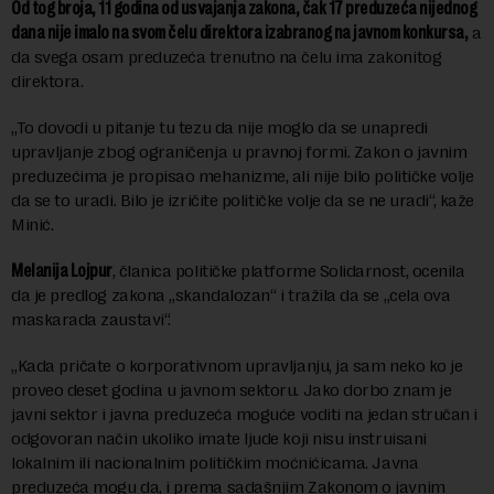
Od tog broja, 11 godina od usvajanja zakona, čak 17 preduzeća nijednog
dana nije imalo na svom čelu direktora izabranog na javnom konkursa,
a
da svega osam preduzeća trenutno na čelu ima zakonitog
direktora.
„To dovodi u pitanje tu tezu da nije moglo da se unapredi
upravljanje zbog ograničenja u pravnoj formi. Zakon o javnim
preduzećima je propisao mehanizme, ali nije bilo političke volje
da se to uradi. Bilo je izričite političke volje da se ne uradi“, kaže
Minić.
Melanija Lojpur
, članica političke platforme Solidarnost, ocenila
da je predlog zakona „skandalozan“ i tražila da se „cela ova
maskarada zaustavi“.
„Kada pričate o korporativnom upravljanju, ja sam neko ko je
proveo deset godina u javnom sektoru. Jako dorbo znam je
javni sektor i javna preduzeća moguće voditi na jedan stručan i
odgovoran način ukoliko imate ljude koji nisu instruisani
lokalnim ili nacionalnim političkim moćnićicama. Javna
preduzeća mogu da, i prema sadašnjim Zakonom o javnim