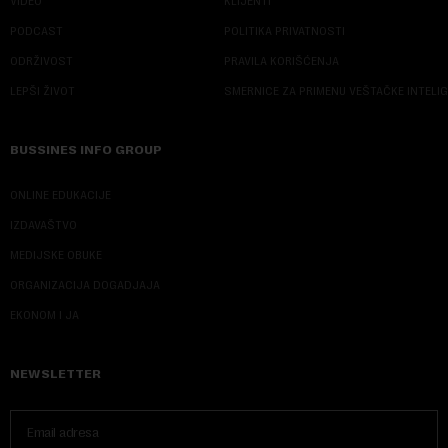
VIDEO
KLIJENTI
PODCAST
POLITIKA PRIVATNOSTI
ODRŽIVOST
PRAVILA KORIŠĆENJA
LEPŠI ŽIVOT
SMERNICE ZA PRIMENU VEŠTAČKE INTELI
BUSSINES INFO GROUP
ONLINE EDUKACIJE
IZDAVAŠTVO
MEDIJSKE OBUKE
ORGANIZACIJA DOGADJAJA
EKONOM I JA
NEWSLETTER