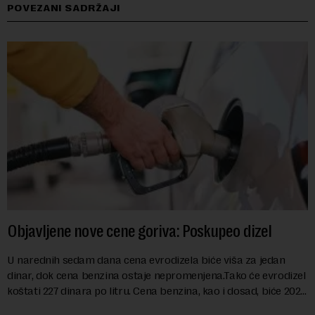
POVEZANI SADRŽAJI
Objavljene nove cene goriva: Poskupeo dizel
U narednih sedam dana cena evrodizela biće viša za jedan
dinar, dok cena benzina ostaje nepromenjena.Tako će evrodizel
koštati 227 dinara po litru. Cena benzina, kao i dosad, biće 202
dinara po litru. ...