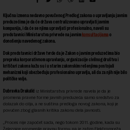
Ključna izmena nedavno povučenog Predlog zakona o upravljanju javnim
preduzećima je da će država centralizovano upravljati javnim
kompanija, i da će se njima upravljati profesionalno, naveli su
predstavnici Ministarstva privrede na javnim
konsultacijama
o
donošenju navedenog zakona.
Dok predstavnici države tvrde da je Zakon o javnim preduzećima bio
prepreka korporativnom upravlanju, organizacije civilnog društva i
kritičari zakona kažu su i u starim zakonskim rešenjima postojali
mehanizmi koji obezbeđuju profesionalno upravlja, ali da za njih nije bilo
politčke volje.
Dubravka Drakulić
iz Ministarstva privrede navela je da je
promena pravne forme javnih preduzeća samo sredstvo za
dolazak do cilja, a ne suština predloga novog zakona, koji je
povučen zbog glasnih kritika zakonu dela javnosti.
„Proces nije započet sada, nego tokom 2011. godine, kada su
Železnice promenile pravnu formu, pa je zatim Elektromreža