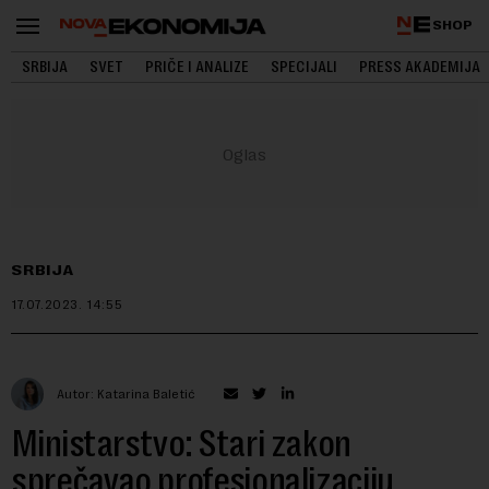
SHOP
SRBIJA
SVET
PRIČE I ANALIZE
SPECIJALI
PRESS AKADEMIJA
SRBIJA
17.07.2023.
14:55
Autor: Katarina Baletić
Ministarstvo: Stari zakon
sprečavao profesionalizaciju