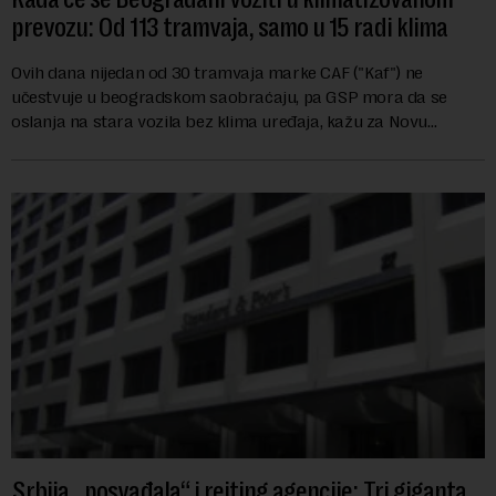
prevozu: Od 113 tramvaja, samo u 15 radi klima
Ovih dana nijedan od 30 tramvaja marke CAF ("Kaf") ne
učestvuje u beogradskom saobraćaju, pa GSP mora da se
oslanja na stara vozila bez klima uređaja, kažu za Novu
ekonomiju iz Sindikata Centar – GSP i Centr...
Srbija „posvađala“ i rejting agencije: Tri giganta,