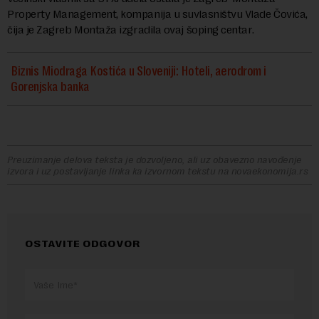
Property Management, kompanija u suvlasništvu Vlade Čovića,
čija je Zagreb Montaža izgradila ovaj šoping centar.
Biznis Miodraga Kostića u Sloveniji: Hoteli, aerodrom i
Gorenjska banka
Preuzimanje delova teksta je dozvoljeno, ali uz obavezno navođenje
izvora i uz postavljanje linka ka izvornom tekstu na novaekonomija.rs
OSTAVITE ODGOVOR