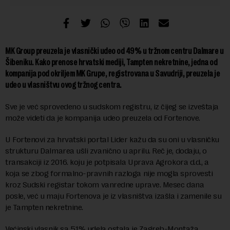
MK Group preuzela je vlasnički udeo od 49% u tržnom centru Dalmare u
Šibeniku. Kako prenose hrvatski mediji, Tampten nekretnine, jedna od
kompanija pod okriljem MK Grupe, registrovana u Savudriji, preuzela je
udeo u vlasništvu ovog tržnog centra.
Sve je već sprovedeno u sudskom registru, iz čijeg se izveštaja
može videti da je kompanija udeo preuzela od Fortenove.
U Fortenovi za hrvatski portal Lider kažu da su oni u vlasničku
strukturu Dalmarea ušli zvanično u aprilu. Reč je, dodaju, o
transakciji iz 2016. koju je potpisala Uprava Agrokora d.d., a
koja se zbog formalno-pravnih razloga nije mogla sprovesti
kroz Sudski registar tokom vanredne uprave. Mesec dana
posle, već u maju Fortenova je iz vlasništva izašla i zamenile su
je Tampten nekretnine.
Većinski vlasnik sa 51% udela ostala je Zagreb-Montaža