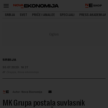
SHOP
SRBIJA
SVET
PRIČE I ANALIZE
SPECIJALI
PRESS AKADEMIJA
SRBIJA
30.07.2020.
16:27
Ekapija, Nova ekonomija
Autor: Nova Ekonomija
MK Grupa postala suvlasnik