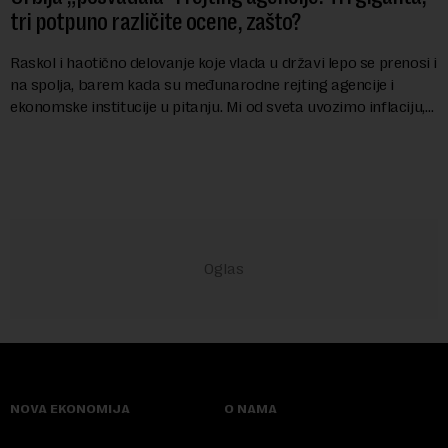
tri potpuno različite ocene, zašto?
Raskol i haotično delovanje koje vlada u državi lepo se prenosi i
na spolja, barem kada su međunarodne rejting agencije i
ekonomske institucije u pitanju. Mi od sveta uvozimo inflaciju,
robu lošijeg kvalitet...
NOVA EKONOMIJA
O NAMA