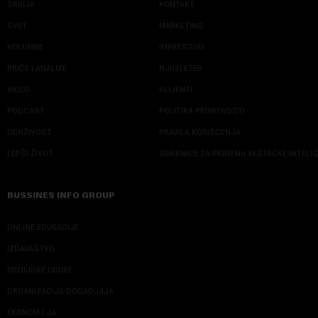
SRBIJA
KONTAKT
SVET
MARKETING
KOLUMNE
IMPRESSUM
PRIČE I ANALIZE
NJUZLETER
VIDEO
KLIJENTI
PODCAST
POLITIKA PRIVATNOSTI
ODRŽIVOST
PRAVILA KORIŠĆENJA
LEPŠI ŽIVOT
SMERNICE ZA PRIMENU VEŠTAČKE INTELI
BUSSINES INFO GROUP
ONLINE EDUKACIJE
IZDAVAŠTVO
MEDIJSKE OBUKE
ORGANIZACIJA DOGADJAJA
EKONOM I JA