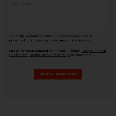
Pre slanja komentara, molimo vas da se upoznate sa
pravilima komentarisanja i pravilima korišćenja sajta.
Sajt je zaštićen pomocu reCaptcha i Google.
Google Politika
Privatnosti
i
Google Uslovi Korišćenja
su primenjeni.