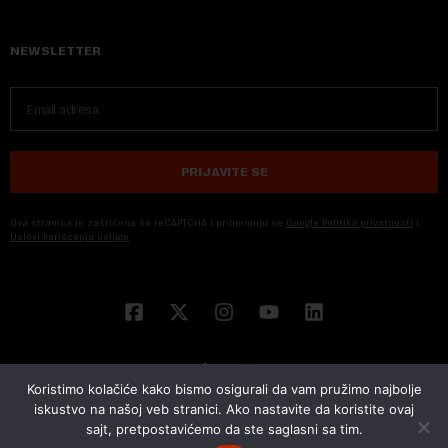
NEWSLETTER
PRIJAVITE SE
Ova stranica je zaštićena sa reCAPTCHA i primenjuju se
Google Politika privatnosti
i
Uslovi korišćenja usluge
Koristimo kolačiće kako bismo osigurali da vam pružimo najbolje
iskustvo na našoj veb stranici. Ako nastavite da koristite ovaj
sajt, pretpostavićemo da ste saglasni sa tim.
© 2026 NOVA EKONOMIJA | SVA PRAVA ZADŽANA | DEVELOPED BY
CUBES