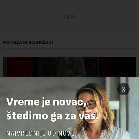
POVEZANI SADRŽAJI
x
Vreme je novac,
štedimo ga za vas.
NAJVREDNIJE OD NOVE