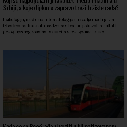
Koji su najpopularniji fakulteti među mladima u
Srbiji, a koje diplome zapravo traži tržište rada?
Psihologija, medicina i stomatologija su i dalje među prvim
izborima maturanata, nedvosmisleno su pokazali rezultati
prvog upisnog roka na fakultetima ove godine. Veliko
interesovanje beleže i FON i Ekonomsk...
Kada će se Beograđani voziti u klimatizovanom