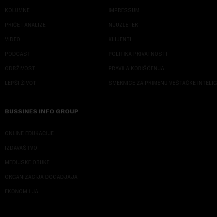
KOLUMNE
IMPRESSUM
PRIČE I ANALIZE
NJUZLETER
VIDEO
KLIJENTI
PODCAST
POLITIKA PRIVATNOSTI
ODRŽIVOST
PRAVILA KORIŠĆENJA
LEPŠI ŽIVOT
SMERNICE ZA PRIMENU VEŠTAČKE INTELI
BUSSINES INFO GROUP
ONLINE EDUKACIJE
IZDAVAŠTVO
MEDIJSKE OBUKE
ORGANIZACIJA DOGADJAJA
EKONOM I JA