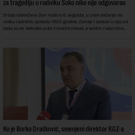
za tragediju u rudniku Soko niko nije odgovarao
Srbija obeležava Dan rudara 6. avgusta, u znak sećanja na
veliku radničku pobedu 1903. godine. Zemlja i odnosi u njoj od
tada su se nekoliko puta transformisali, a sektor rudarstva
danas karakterišu velike r...
Ko je Borko Drašković, smenjeni direktor RGZ-a