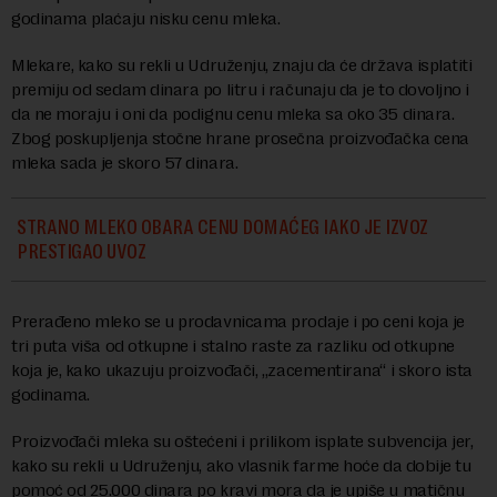
godinama plaćaju nisku cenu mleka.
Mlekare, kako su rekli u Udruženju, znaju da će država isplatiti
premiju od sedam dinara po litru i računaju da je to dovoljno i
da ne moraju i oni da podignu cenu mleka sa oko 35 dinara.
Zbog poskupljenja stočne hrane prosečna proizvođačka cena
mleka sada je skoro 57 dinara.
STRANO MLEKO OBARA CENU DOMAĆEG IAKO JE IZVOZ
PRESTIGAO UVOZ
Prerađeno mleko se u prodavnicama prodaje i po ceni koja je
tri puta viša od otkupne i stalno raste za razliku od otkupne
koja je, kako ukazuju proizvođači, „zacementirana“ i skoro ista
godinama.
Proizvođači mleka su oštećeni i prilikom isplate subvencija jer,
kako su rekli u Udruženju, ako vlasnik farme hoće da dobije tu
pomoć od 25.000 dinara po kravi mora da je upiše u matičnu