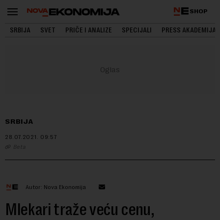
SHOP
SRBIJA
SVET
PRIČE I ANALIZE
SPECIJALI
PRESS AKADEMIJA
SRBIJA
28.07.2021.
09:57
Beta
Autor: Nova Ekonomija
Mlekari traže veću cenu,