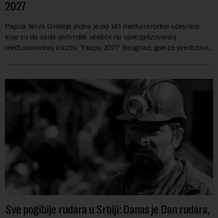
2027
Papua Nova Gvineja jedna je od 141 međunarodne učesnice
koje su do sada potvrdile učešće na specijalizovanoj
međunarodnoj izložbi "Ekspu 2027" Beograd, gde će predstaviti
i kao državu sa najvećom jezičkom ra...
Sve pogibije rudara u Srbiji: Danas je Dan rudara,