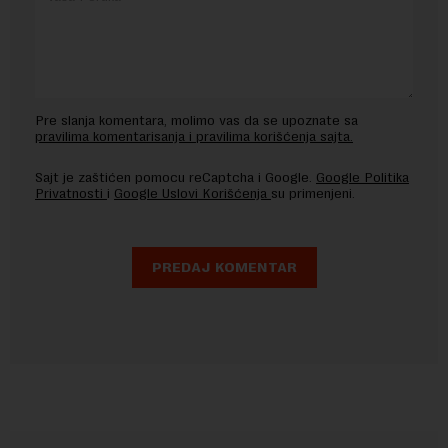
Pre slanja komentara, molimo vas da se upoznate sa
pravilima komentarisanja i pravilima korišćenja sajta.
Sajt je zaštićen pomocu reCaptcha i Google.
Google Politika
Privatnosti
i
Google Uslovi Korišćenja
su primenjeni.