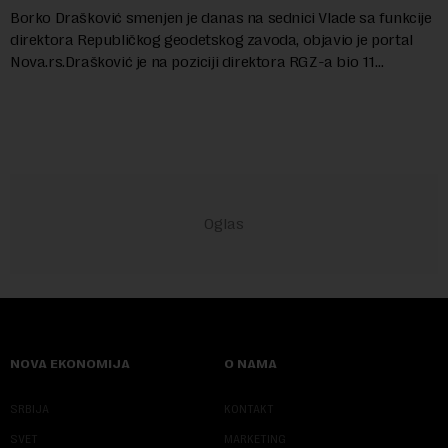
Borko Drašković smenjen je danas na sednici Vlade sa funkcije
direktora Republičkog geodetskog zavoda, objavio je portal
Nova.rs.Drašković je na poziciji direktora RGZ-a bio 11
godina.Kako piše Nova....
NOVA EKONOMIJA
O NAMA
SRBIJA
KONTAKT
SVET
MARKETING