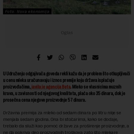
Foto: Nova ekonomija
U Udruženju odgajivača goveda rekli kažu da je problem što otkupljivači
u cenu mleka uračunavaju i iznos premije koju država isplaćuje
proizvođačima,
javila je agencija Beta
. Mleko se vlasnicima muznih
krava, u zavisnosti od njegovog kvaliteta, plaća oko 35 dinara, dok je
prosečna cena njegove proizvodnje 57 dinara.
Državna premija za mleko od sedam dinara po litru niije se
menjala sedam godina. Ona bi stočarima, kako se dodaje,
trebalo da služi kao pomoć države za proširenje proizvodnje, a
ne da pokriva deo proizvodnih troškova zato što mlekare