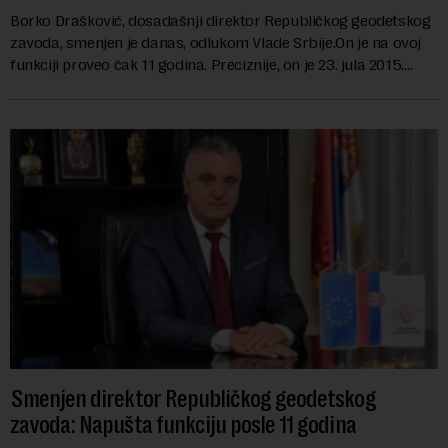
Borko Drašković, dosadašnji direktor Republičkog geodetskog
zavoda, smenjen je danas, odlukom Vlade Srbije.On je na ovoj
funkciji proveo čak 11 godina. Preciznije, on je 23. jula 2015.
izabran za v.d. di...
Smenjen direktor Republičkog geodetskog
zavoda: Napušta funkciju posle 11 godina