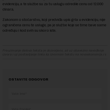
evidenciju, a te službe su za tu uslugu odredile cenu od 12.000
dinara.
Zakonom o stočarstvu, koji predviđa upis grla u evidenciju, nije
ograničena cenu te usluge, pa je službe koje se time bave same
određuju i kod svih su skoro iste.
Preuzimanje delova teksta je dozvoljeno, ali uz obavezno navođenje
izvora i uz postavljanje linka ka izvornom tekstu na novaekonomija.rs
OSTAVITE ODGOVOR