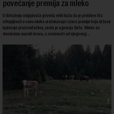
povećanje premija za mleko
U Udruženju odgajivača goveda rekli kažu da je problem što
otkupljivači u cenu mleka uračunavaju i iznos premije koju država
isplaćuje proizvođačima, javila je agencija Beta. Mleko se
vlasnicima muznih krava, u zavisnosti od njegovog ...