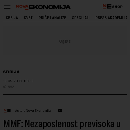
SHOP
SRBIJA
SVET
PRIČE I ANALIZE
SPECIJALI
PRESS AKADEMIJA
SRBIJA
16.05.2018.
08:18
B92
Autor: Nova Ekonomija
MMF: Nezaposlenost previsoka u