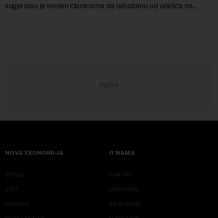
sugerisao je svojim članicama da odustanu od učešća na
predstojećem Sajmu knjiga. Vrem...
NOVA EKONOMIJA
O NAMA
SRBIJA
KONTAKT
SVET
MARKETING
KOLUMNE
IMPRESSUM