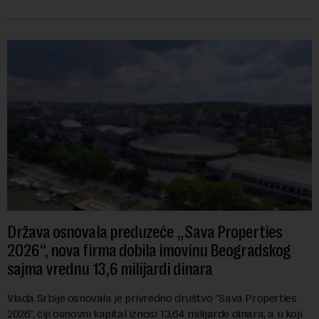
navodi se tačan iznos koji će ...
Država osnovala preduzeće „Sava Properties
2026“, nova firma dobila imovinu Beogradskog
sajma vrednu 13,6 milijardi dinara
Vlada Srbije osnovala je privredno društvo "Sava Properties
2026", čiji osnovni kapital iznosi 13,64 milijarde dinara, a u koji