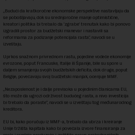
„Budući da kratkoročne ekonomske perspektive nastavljaju da
se pobošljavaju, dok su srednjoročne manje optimistične,
kreatori politika bi trebalo da ‘zgrabe’ trenutak kako bi ponovo
izgradili prostor za budžetski manevar i nastavili sa
reformama za podizanje potencijala rasta“, navodi se u
izveštaju.
Uprkos snažnom privrednom rastu, pojedine vodeće ekonomije
evrozone, poput Francuske, Italije ili Španije, bile su spore u
daljem smanjenju svojih budžetskih deficita, dok druge, poput
Belgije, povećavaju svoj budžetski manjak, ocenjuje MMF.
„Nezaposlenost je i dalje previsoka u pojedinim članicama EU,
što može da ugrozi održivost budućeg rasta, a nivo investicija
bi trebalo da poraste“, navodi se u izveštaju tog međunarodnog
kreditora.
EU bi, kako poručuju iz MMF-a, trebalo da ubrza i kreiranje
Unije tržišta kapitala kako bi povećala izvore finansiranja za
mala i srednja preduzeća i zaštitila prava prekograničnih