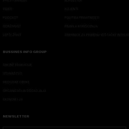
PRIČE I ANALIZE
NJUZLETER
VIDEO
KLIJENTI
PODCAST
POLITIKA PRIVATNOSTI
ODRŽIVOST
PRAVILA KORIŠĆENJA
LEPŠI ŽIVOT
SMERNICE ZA PRIMENU VEŠTAČKE INTELI
BUSSINES INFO GROUP
ONLINE EDUKACIJE
IZDAVAŠTVO
MEDIJSKE OBUKE
ORGANIZACIJA DOGADJAJA
EKONOM I JA
NEWSLETTER