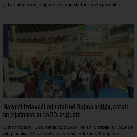
je kao nenovčani ulog unela brojne katastarske parcele i
objekte u okviru kompl...
Najveći izdavači odustali od Sajma knjiga, ostali
se izjašnjavaju do 20. avgusta
Upravni odbor Udruženja izdavača i knjižara Srbije (UIKS), koje
okuplja oko 140 izdavača, na sednici održanoj 6. avgusta