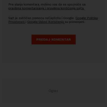
Pre slanja komentara, molimo vas da se upoznate sa
pravilima komentarisanja i pravilima korišćenja sajta.
Sajt je zaštićen pomocu reCaptcha i Google.
Google Politika
Privatnosti
i
Google Uslovi Korišćenja
su primenjeni.