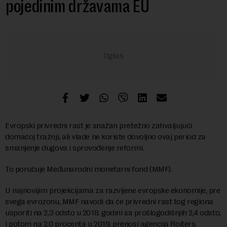
pojedinim državama EU
Evropski privredni rast je snažan pretežno zahvaljujući
domaćoj tražnji, ali vlade ne koriste dovoljno ovaj period za
smanjenje dugova i sprovođenje reformi.
To poručuje Međunarodni monetarni fond (MMF).
U najnovijim projekcijama za razvijene evropske ekonomije, pre
svega evrozonu, MMF navodi da će privredni rast tog regiona
usporiti na 2,3 odsto u 2018. godini sa prošlogodišnjih 2,4 odsto,
i potom na 2,0 procenta u 2019, prenosi agencija Rojters.