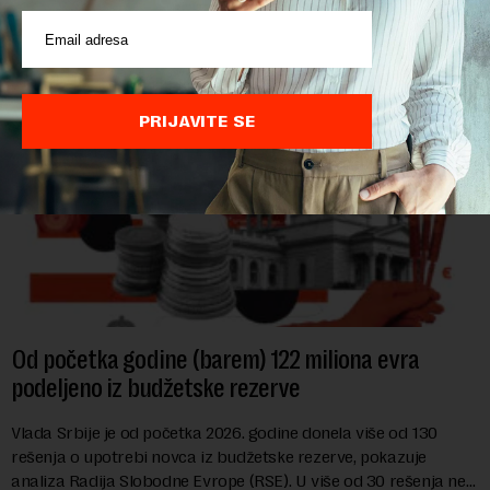
hrane biljnog porekla, te da k...
PRIJAVITE SE
Od početka godine (barem) 122 miliona evra
podeljeno iz budžetske rezerve
Vlada Srbije je od početka 2026. godine donela više od 130
rešenja o upotrebi novca iz budžetske rezerve, pokazuje
analiza Radija Slobodne Evrope (RSE). U više od 30 rešenja ne