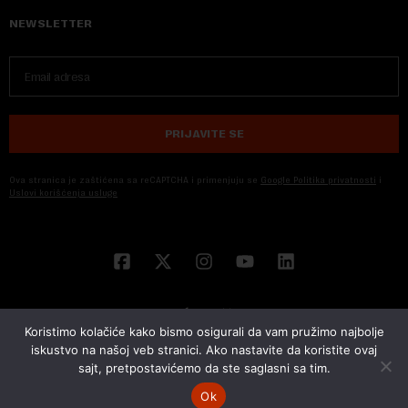
NEWSLETTER
PRIJAVITE SE
Ova stranica je zaštićena sa reCAPTCHA i primenjuju se
Google Politika privatnosti
i
Uslovi korišćenja usluge
Koristimo kolačiće kako bismo osigurali da vam pružimo najbolje
iskustvo na našoj veb stranici. Ako nastavite da koristite ovaj
sajt, pretpostavićemo da ste saglasni sa tim.
© 2026 NOVA EKONOMIJA | SVA PRAVA ZADŽANA | DEVELOPED BY
CUBES
Ok