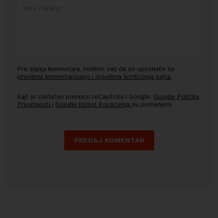
Pre slanja komentara, molimo vas da se upoznate sa
pravilima komentarisanja i pravilima korišćenja sajta.
Sajt je zaštićen pomocu reCaptcha i Google.
Google Politika
Privatnosti
i
Google Uslovi Korišćenja
su primenjeni.