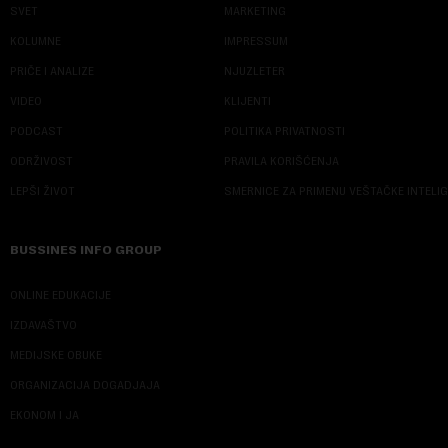
SVET
MARKETING
KOLUMNE
IMPRESSUM
PRIČE I ANALIZE
NJUZLETER
VIDEO
KLIJENTI
PODCAST
POLITIKA PRIVATNOSTI
ODRŽIVOST
PRAVILA KORIŠĆENJA
LEPŠI ŽIVOT
SMERNICE ZA PRIMENU VEŠTAČKE INTELI
BUSSINES INFO GROUP
ONLINE EDUKACIJE
IZDAVAŠTVO
MEDIJSKE OBUKE
ORGANIZACIJA DOGADJAJA
EKONOM I JA