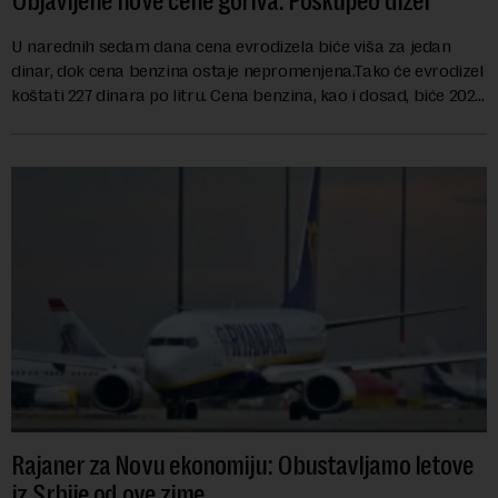
Objavljene nove cene goriva: Poskupeo dizel
U narednih sedam dana cena evrodizela biće viša za jedan
dinar, dok cena benzina ostaje nepromenjena.Tako će evrodizel
koštati 227 dinara po litru. Cena benzina, kao i dosad, biće 202
dinara po litru. ...
Rajaner za Novu ekonomiju: Obustavljamo letove
iz Srbije od ove zime