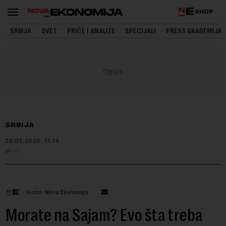
SHOP
SRBIJA
SVET
PRIČE I ANALIZE
SPECIJALI
PRESS AKADEMIJA
SRBIJA
28.03.2020.
11:14
N1
Autor: Nova Ekonomija
Morate na Sajam? Evo šta treba