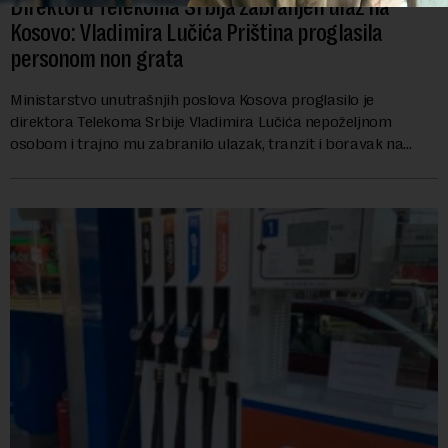
Direktoru Telekoma Srbija zabranjen ulaz na
Kosovo: Vladimira Lučića Priština proglasila
personom non grata
Ministarstvo unutrašnjih poslova Kosova proglasilo je
direktora Telekoma Srbije Vladimira Lučića nepoželjnom
osobom i trajno mu zabranilo ulazak, tranzit i boravak na
Kosovu, navodeći kao razlog njegove javn...