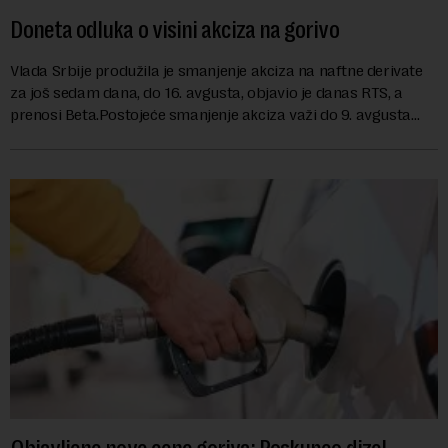
Doneta odluka o visini akciza na gorivo
Vlada Srbije produžila je smanjenje akciza na naftne derivate
za još sedam dana, do 16. avgusta, objavio je danas RTS, a
prenosi Beta.Postojeće smanjenje akciza važi do 9. avgusta
kao mera ublažavanja po...