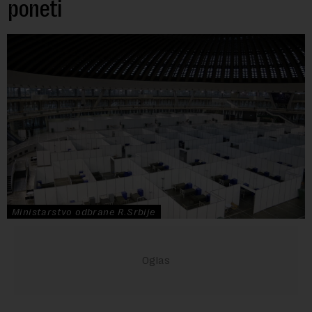
poneti
Ministarstvo odbrane R.Srbije