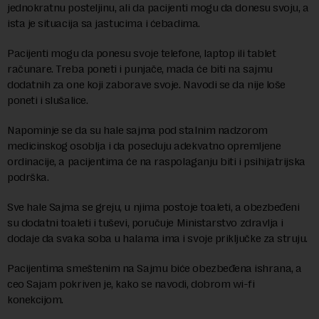
jednokratnu posteljinu, ali da pacijenti mogu da donesu svoju, a
ista je situacija sa jastucima i ćebadima.
Pacijenti mogu da ponesu svoje telefone, laptop ili tablet
računare. Treba poneti i punjače, mada će biti na sajmu
dodatnih za one koji zaborave svoje. Navodi se da nije loše
poneti i slušalice.
Napominje se da su hale sajma pod stalnim nadzorom
medicinskog osoblja i da poseduju adekvatno opremljene
ordinacije, a pacijentima će na raspolaganju biti i psihijatrijska
podrška.
Sve hale Sajma se greju, u njima postoje toaleti, a obezbeđeni
su dodatni toaleti i tuševi, poručuje Ministarstvo zdravlja i
dodaje da svaka soba u halama ima i svoje priključke za struju.
Pacijentima smeštenim na Sajmu biće obezbeđena ishrana, a
ceo Sajam pokriven je, kako se navodi, dobrom wi-fi
konekcijom.