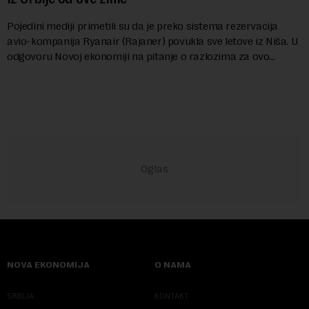
Pojedini mediji primetili su da je preko sistema rezervacija
avio-kompanija Ryanair (Rajaner) povukla sve letove iz Niša. U
odgovoru Novoj ekonomiji na pitanje o razlozima za ovo
povlačenje, ovaj avio-gigant...
NOVA EKONOMIJA
O NAMA
SRBIJA
KONTAKT