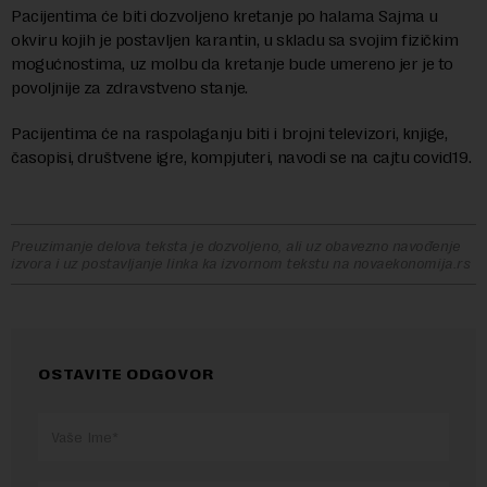
Pacijentima će biti dozvoljeno kretanje po halama Sajma u
okviru kojih je postavljen karantin, u skladu sa svojim fizičkim
mogućnostima, uz molbu da kretanje bude umereno jer je to
povoljnije za zdravstveno stanje.
Pacijentima će na raspolaganju biti i brojni televizori, knjige,
časopisi, društvene igre, kompjuteri, navodi se na cajtu covid19.
Preuzimanje delova teksta je dozvoljeno, ali uz obavezno navođenje
izvora i uz postavljanje linka ka izvornom tekstu na novaekonomija.rs
OSTAVITE ODGOVOR