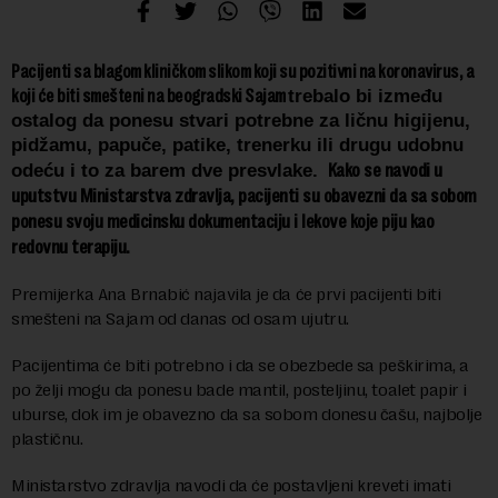
Pacijenti sa blagom kliničkom slikom koji su pozitivni na koronavirus, a
koji će biti smešteni na beogradski Sajam
trebalo bi između
ostalog da ponesu stvari potrebne za ličnu higijenu,
pidžamu, papuče, patike, trenerku ili drugu udobnu
Kako se navodi u
odeću i to za barem dve presvlake.
uputstvu Ministarstva zdravlja,
pacijenti su obavezni da sa sobom
ponesu svoju medicinsku dokumentaciju i lekove koje piju kao
redovnu terapiju.
Premijerka Ana Brnabić najavila je da će prvi pacijenti biti
smešteni na Sajam od danas od osam ujutru.
Pacijentima će biti potrebno i da se obezbede sa peškirima, a
po želji mogu da ponesu bade mantil, posteljinu, toalet papir i
uburse, dok im je obavezno da sa sobom donesu čašu, najbolje
plastičnu.
Ministarstvo zdravlja navodi da će postavljeni kreveti imati