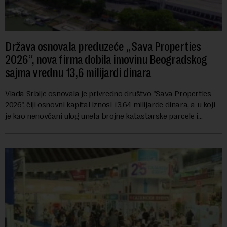
Država osnovala preduzeće „Sava Properties
2026“, nova firma dobila imovinu Beogradskog
sajma vrednu 13,6 milijardi dinara
Vlada Srbije osnovala je privredno društvo "Sava Properties
2026", čiji osnovni kapital iznosi 13,64 milijarde dinara, a u koji
je kao nenovčani ulog unela brojne katastarske parcele i
objekte u okviru kompl...