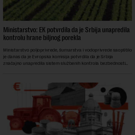
Ministarstvo: EK potvrdila da je Srbija unapredila
kontrolu hrane biljnog porekla
Ministarstvo poljoprivrede, šumarstva i vodoprivrede saopštilo
je danas da je Evropska komisija potvrdila da je Srbija
značajno unapredila sistem službenih kontrola bezbednosti
hrane biljnog porekla, te da k...