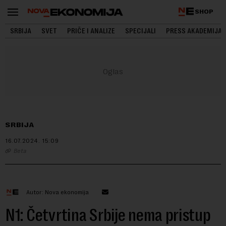
SHOP
SRBIJA
SVET
PRIČE I ANALIZE
SPECIJALI
PRESS AKADEMIJA
SRBIJA
16.07.2024.
15:09
Beta
Autor: Nova ekonomija
N1: Četvrtina Srbije nema pristup