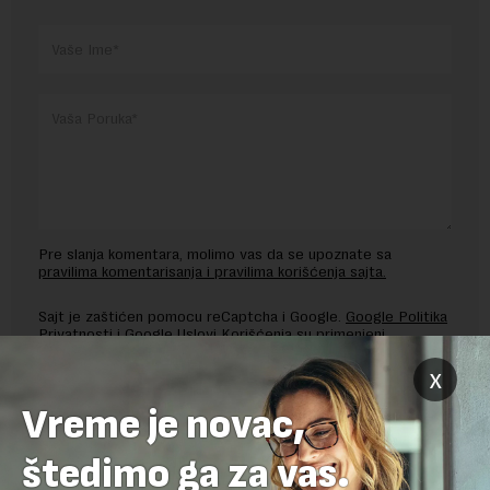
Pre slanja komentara, molimo vas da se upoznate sa
pravilima komentarisanja i pravilima korišćenja sajta.
Sajt je zaštićen pomocu reCaptcha i Google.
Google Politika
Privatnosti
i
Google Uslovi Korišćenja
su primenjeni.
x
Vreme je novac,
štedimo ga za vas.