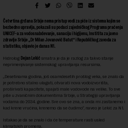
Četvrtina grđana Srbije nema pristup vodi za piće iz sistema kojim se
bezbedno upravlja, pokazali su podaci zajedničkog Programa praćenja
UNICEF-a za vodosnabdevanje, sanaciju i higijenu, Institita za javno
zdravlje Srbije „Dr Milan Jovanović Batut“ i Republičkog zavoda za
statistiku, objavio je danas N1.
Hidrolog
Dejan Lekić
smatra je da je razlog za takvo stanje
neprimenjivanje sistemskog upravljanja resursima.
„Desetinama godina, još osamdesetih prošlog veka, se znalo da
je potrebno stalno ulagati, otvarati nova vodoizvorišta,
proširivati kapacitete, spajati male vodovode na velike. To sve
piše u zvaničnim dokumentima Srbije, u Strategiji upravljanja
vodama do 2034. godine. Sve ovo se zna, a onda mi zastanemo i
kad krene vrućina, krenemo da se čudimo“, naveo je Lekić za N1.
Istakao je da se znalo i da će temperature rasti usled
klimatskih promena.