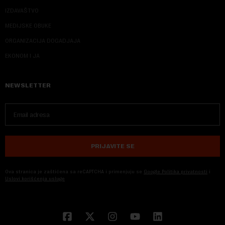
IZDAVAŠTVO
MEDIJSKE OBUKE
ORGANIZACIJA DOGADJAJA
EKONOM I JA
NEWSLETTER
PRIJAVITE SE
Ova stranica je zaštićena sa reCAPTCHA i primenjuju se
Google Politika privatnosti
i
Uslovi korišćenja usluge