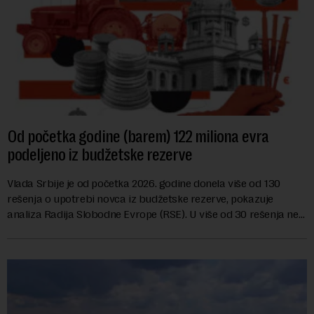
Od početka godine (barem) 122 miliona evra
podeljeno iz budžetske rezerve
Vlada Srbije je od početka 2026. godine donela više od 130
rešenja o upotrebi novca iz budžetske rezerve, pokazuje
analiza Radija Slobodne Evrope (RSE). U više od 30 rešenja ne
navodi se tačan iznos koji će ...