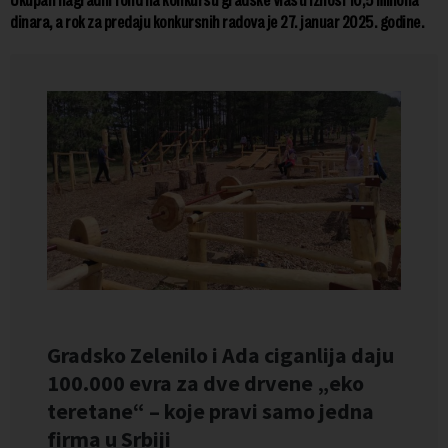
Ukupan nagradni fond na konkursu gradske vlasti iznosi 10,5 miliona
dinara, a rok za predaju konkursnih radova je 27. januar 2025. godine.