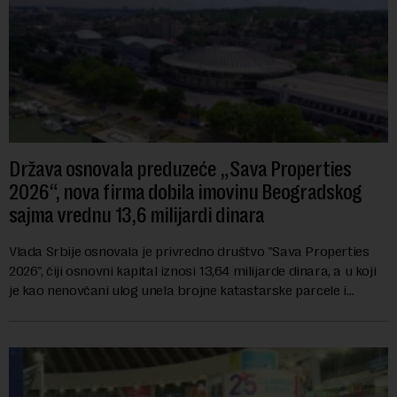
Država osnovala preduzeće „Sava Properties
2026“, nova firma dobila imovinu Beogradskog
sajma vrednu 13,6 milijardi dinara
Vlada Srbije osnovala je privredno društvo "Sava Properties
2026", čiji osnovni kapital iznosi 13,64 milijarde dinara, a u koji
je kao nenovčani ulog unela brojne katastarske parcele i
objekte u okviru kompl...