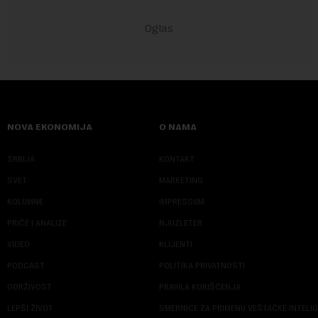
NOVA EKONOMIJA
O NAMA
SRBIJA
KONTAKT
SVET
MARKETING
KOLUMNE
IMPRESSUM
PRIČE I ANALIZE
NJUZLETER
VIDEO
KLIJENTI
PODCAST
POLITIKA PRIVATNOSTI
ODRŽIVOST
PRAVILA KORIŠĆENJA
LEPŠI ŽIVOT
SMERNICE ZA PRIMENU VEŠTAČKE INTELI