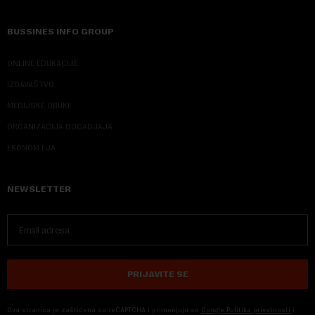
BUSSINES INFO GROUP
ONLINE EDUKACIJE
IZDAVAŠTVO
MEDIJSKE OBUKE
ORGANIZACIJA DOGADJAJA
EKONOM I JA
NEWSLETTER
PRIJAVITE SE
Ova stranica je zaštićena sa reCAPTCHA i primenjuju se
Google Politika privatnosti
i