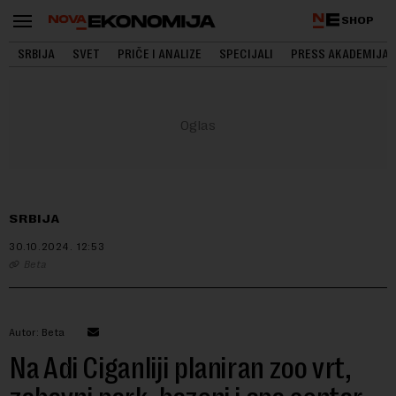
SHOP
SRBIJA
SVET
PRIČE I ANALIZE
SPECIJALI
PRESS AKADEMIJA
SRBIJA
30.10.2024.
12:53
Beta
Autor: Beta
Na Adi Ciganliji planiran zoo vrt,