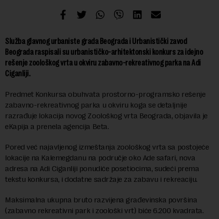
Služba glavnog urbaniste grada Beograda i Urbanistički zavod
Beograda raspisali su urbanističko-arhitektonski konkurs za idejno
rešenje zoološkog vrta u okviru zabavno-rekreativnog parka na Adi
Ciganliji.
Predmet Konkursa obuhvata prostorno-programsko rešenje
zabavno-rekreativnog parka u okviru koga se detaljnije
razrađuje lokacija novog Zoološkog vrta Beograda, objavila je
eKapija a prenela agencija Beta.
Pored već najavljenog izmeštanja zoološkog vrta sa postojeće
lokacije na Kalemegdanu na područje oko Ade safari, nova
adresa na Adi Ciganliji ponudiće posetiocima, sudeći prema
tekstu konkursa, i dodatne sadržaje za zabavu i rekreaciju.
Maksimalna ukupna bruto razvijena građevinska površina
(zabavno rekreativni park i zoološki vrt) biće 6.200 kvadrata.