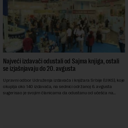
Najveći izdavači odustali od Sajma knjiga, ostali
se izjašnjavaju do 20. avgusta
Upravni odbor Udruženja izdavača i knjižara Srbije (UIKS), koje
okuplja oko 140 izdavača, na sednici održanoj 6. avgusta
sugerisao je svojim članicama da odustanu od učešća na
predstojećem Sajmu knjiga. Vrem...