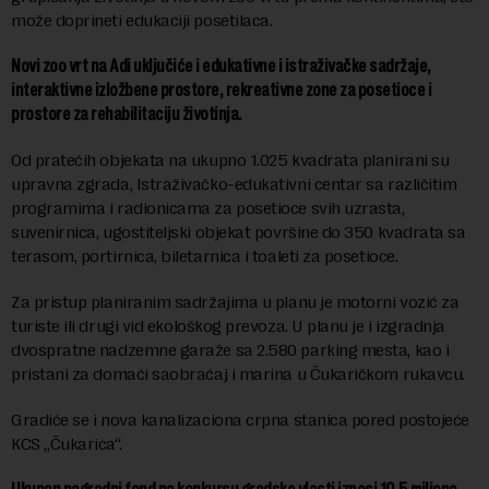
može doprineti edukaciji posetilaca.
Novi zoo vrt na Adi uključiće i edukativne i istraživačke sadržaje,
interaktivne izložbene prostore, rekreativne zone za posetioce i
prostore za rehabilitaciju životinja.
Od pratećih objekata na ukupno 1.025 kvadrata planirani su
upravna zgrada, Istraživačko-edukativni centar sa različitim
programima i radionicama za posetioce svih uzrasta,
suvenirnica, ugostiteljski objekat površine do 350 kvadrata sa
terasom, portirnica, biletarnica i toaleti za posetioce.
Za pristup planiranim sadržajima u planu je motorni vozić za
turiste ili drugi vid ekološkog prevoza. U planu je i izgradnja
dvospratne nadzemne garaže sa 2.580 parking mesta, kao i
pristani za domaći saobraćaj i marina u Čukaričkom rukavcu.
Gradiće se i nova kanalizaciona crpna stanica pored postojeće
KCS „Čukarica“.