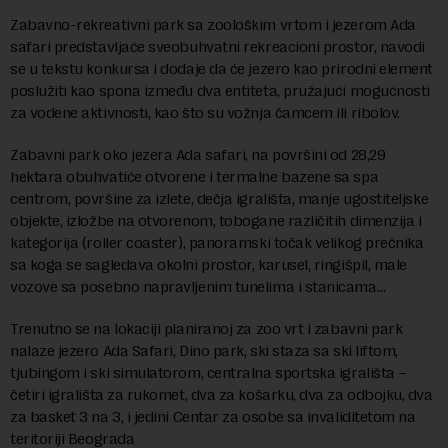
Zabavno-rekreativni park sa zoološkim vrtom i jezerom Ada
safari predstavljaće sveobuhvatni rekreacioni prostor, navodi
se u tekstu konkursa i dodaje da će jezero kao prirodni element
poslužiti kao spona između dva entiteta, pružajući mogućnosti
za vodene aktivnosti, kao što su vožnja čamcem ili ribolov.
Zabavni park oko jezera Ada safari, na površini od 28,29
hektara obuhvatiće otvorene i termalne bazene sa spa
centrom, površine za izlete, dečja igrališta, manje ugostiteljske
objekte, izložbe na otvorenom, tobogane različitih dimenzija i
kategorija (roller coaster), panoramski točak velikog prečnika
sa koga se sagledava okolni prostor, karusel, ringišpil, male
vozove sa posebno napravljenim tunelima i stanicama…
Trenutno se na lokaciji planiranoj za zoo vrt i zabavni park
nalaze jezero Ada Safari, Dino park, ski staza sa ski liftom,
tjubingom i ski simulatorom, centralna sportska igrališta –
četiri igrališta za rukomet, dva za košarku, dva za odbojku, dva
za basket 3 na 3, i jedini Centar za osobe sa invaliditetom na
teritoriji Beograda