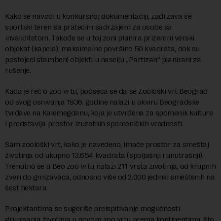
Kako se navodi u konkursnoj dokumentaciji, zadržava se
sportski teren sa pratećim sadržajem za osobe sa
invaliditetom. Takođe se u toj zoni planira prizemni verski
objekat (kapela), maksimalne površine 50 kvadrata, dok su
postojeći stambeni objekti u naselju „Partizan“ planirani za
rušenje.
Kada je reč o zoo vrtu, podseća se da se Zoološki vrt Beograd
od svog osnivanja 1936. godine nalazi u okviru Beogradske
tvrđave na Kalemegdanu, koja je utvrđena za spomenik kulture
i predstavlja prostor izuzetnih spomeničkih vrednosti.
Sam zoološki vrt, kako je navedeno, imaće prostor za smeštaj
životinja od ukupno 13.654 kvadrata (spoljašnji i unutrašnji).
Trenutno se u Beo zoo vrtu nalazi 211 vrsta životinja, od krupnih
zveri do gmizavaca, odnosno više od 2.000 jedinki smeštenih na
šest hektara.
Projektantima se sugeriše preispitivanje mogućnosti
grupisanja životinja u novom zoo vrtu prema kontinentima, što