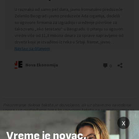
Preuzimanje delova teksta je dozvoljeno, ali uz obavezno navođenje
izvora i uz postavljanje linka ka izvornom tekstu na novaekonomija.rs
x
TEMA:
Vreme je novac,
ADA CIGANLIJA
BEOGRAD
GRAĐEVINARSTVO
URBANIZAM