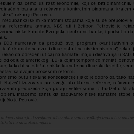
čekujem da ćemo uz rast ekonomije, koji će biti dinamičniji,
edinačnih banaka u rešavanju konkretnih plasmana, krajem 
 sliku”, rekao je Petrović.
o međubankarskim kamatnim stopama koje su se prepolovile u
na, referentna kamata NBS, ali i Belibor, Petrović je reka
veoma niske kamate Evropske centralne banke, i podsetio da
nus.
a ECB namerava da produži svoj program kvantitativnih ol
da će kamate na evro i dinar ostati na niskim nivoima”, rekao 
e rekao da određeni uticaj na kamate imaju i dešavanja u SAD, 
sti od odluke američkog FED-a kojim tempom će menjati osnov
kao, kako bi se održale niske kamate na dinarske kredite, veo
astavi sa svojim procesom reformi.
om smo putu fiskalne konsolidacije i jako je dobro da tako na
i. Najveći izazov su pre svega strukturne reforme, rešavan
državnih preduzeća koja gutaju velike sume iz budžeta. Ali 
 problem, imaćemo šansu da sačuvamo niske kamatne stope
ključio je Petrović.
delova teksta je dozvoljeno, ali uz obavezno navođenje izvora i uz postavl
 tekstu na novaekonomija.rs