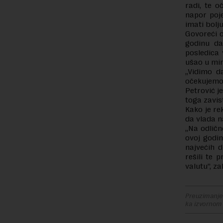
radi, te o
napor poj
imati bolju
Govoreći 
godinu da
posledica 
ušao u mi
„Vidimo d
očekujemo 
Petrović j
toga zavi
Kako je re
da vlada n
„Na odličn
ovoj godin
najvećih 
rešili te
valutu”, za
Preuzimanje 
ka izvornom