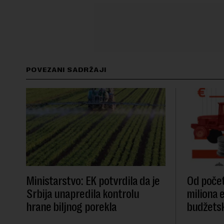
POVEZANI SADRŽAJI
Ministarstvo: EK potvrdila da je
Od počet
Srbija unapredila kontrolu
miliona 
hrane biljnog porekla
budžetsk