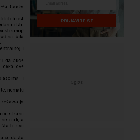
treća banka
itabilnost
PRIJAVITE SE
jedan odsto
vestiranog
godina bila
.
entralnoj i
k i da bude
as čeka ove
lascima i
ate, nemaju
 rešavanja
reće strane
 ne radi, a
i šta to sve
Tu se dosta