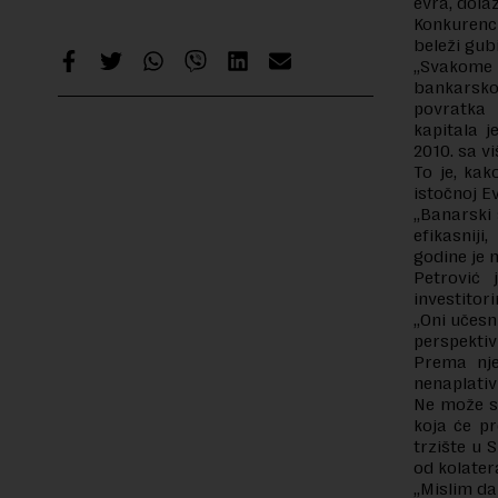
evra, dola
Konkurenci
beleži gub
„Svakome 
bankarskog
povratka 
kapitala j
2010. sa v
To je, kak
istočnoj E
„Banarski 
efikasniji
godine je 
Petrović
investitor
„Oni učesn
perspektiv
Prema nje
nenaplativ
Ne može se
koja će pr
trzište u S
od kolater
„Mislim da