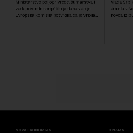
Ministarstvo poljoprivrede, šumarstva i
Vlada Srbij
vodoprivrede saopštilo je danas da je
donela više
Evropska komisija potvrdila da je Srbija
novca iz b
značajno unapredila sistem službenih
analiza Ra
kontrola bezbednosti hrane biljnog
više od 30 
porekla, te da k...
iznos koji će
NOVA EKONOMIJA
O NAMA