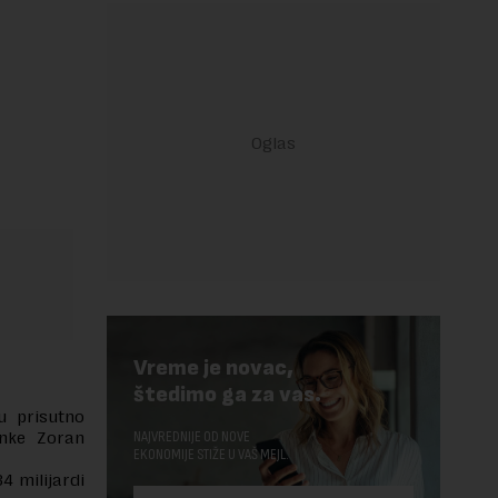
Vreme je novac,
štedimo ga za vas.
u prisutno
anke Zoran
NAJVREDNIJE OD NOVE
EKONOMIJE STIŽE U VAŠ MEJL.
4 milijardi