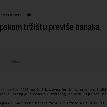
: Nova Ekonomija
pskom tržištu previše banaka
ski sektor 2016. će biti izazovna jer je na srpskom tržišt
anaka, ocenjuje predsednik Izvršnog odbora Rajfajzen b
 tajna da ima previše banaka za srpsko tržište. Na BDP od 33-3