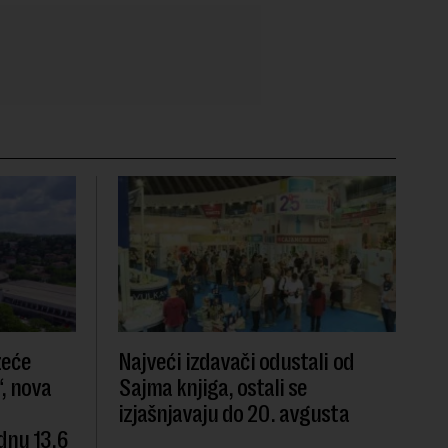
zeće
Najveći izdavači odustali od
, nova
Sajma knjiga, ostali se
izjašnjavaju do 20. avgusta
dnu 13,6