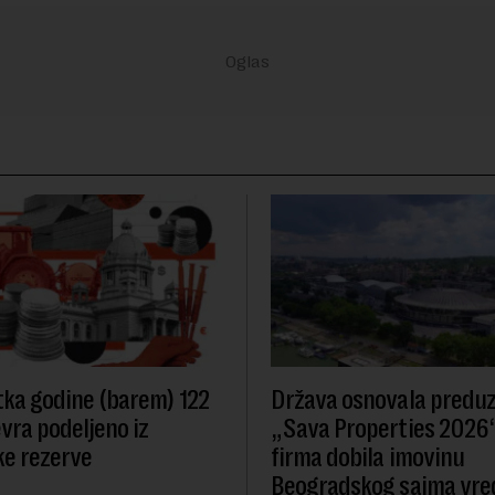
ka godine (barem) 122
Država osnovala predu
evra podeljeno iz
„Sava Properties 2026“
e rezerve
firma dobila imovinu
Beogradskog sajma vre