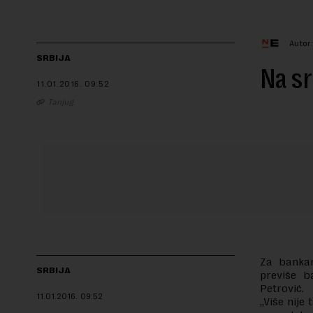
Autor
SRBIJA
Na sr
11.01.2016.
09:52
Tanjug
Za bankar
SRBIJA
previše b
Petrović.
11.01.2016.
09:52
„Više nije