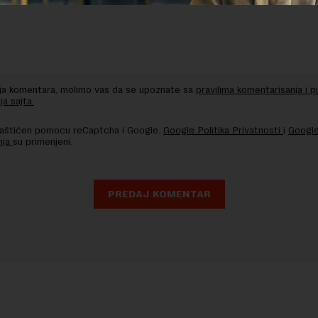
nja komentara, molimo vas da se upoznate sa
pravilima komentarisanja i p
ja sajta.
 zaštićen pomocu reCaptcha i Google.
Google Politika Privatnosti
i
Google
nja
su primenjeni.