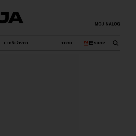
MOJ NALOG
SHOP
LEPŠI ŽIVOT
TECH