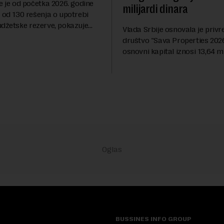
e je od početka 2026. godine
milijardi dinara
 od 130 rešenja o upotrebi
udžetske rezerve, pokazuje
Vlada Srbije osnovala je priv
dija Slobodne Evrope (RSE). U
društvo "Sava Properties 2026",
rešenja ne navodi se tačan
osnovni kapital iznosi 13,64 mi
 ...
dinara, a u koji je kao nenovča
unela brojne katastarske parc
objekte u okviru kompl...
BUSSINES INFO GROUP