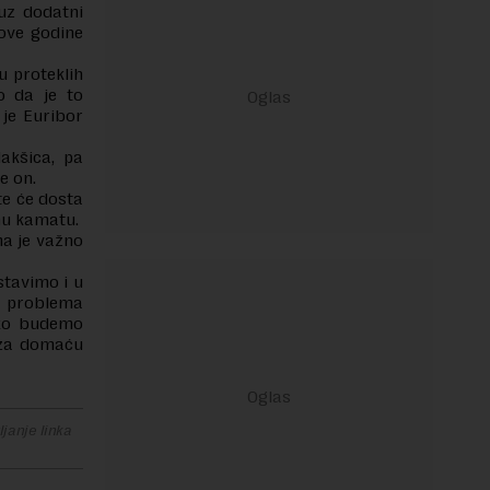
 uz dodatni
ove godine
 proteklih
o da je to
 je Euribor
akšica, pa
je on.
te će dosta
nu kamatu.
ma je važno
stavimo i u
je problema
ako budemo
 za domaću
janje linka