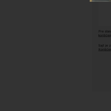
Pre sla
korišćen
Sajt je
Korišće