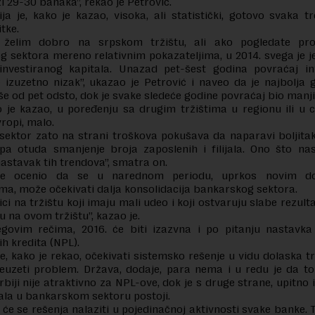
zi 29-30 banaka”, rekao je Petrović.
ja je, kako je kazao, visoka, ali statistički, gotovo svaka 
itke.
želim dobro na srpskom tržištu, ali ako pogledate prof
 sektora mereno relativnim pokazateljima, u 2014. svega je 
investiranog kapitala. Unazad pet-šest godina povraćaj in
e izuzetno nizak”, ukazao je Petrović i naveo da je najbolja 
iše od pet odsto, dok je svake sledeće godine povraćaj bio manji
o je kazao, u poređenju sa drugim tržištima u regionu ili u c
vropi, malo.
sektor zato na strani troškova pokušava da naparavi boljita
, pa otuda smanjenje broja zaposlenih i filijala. Ono što n
nastavak tih trendova”, smatra on.
 je ocenio da se u narednom periodu, uprkos novim do
ima, može očekivati dalja konsolidacija bankarskog sektora.
ici na tržištu koji imaju mali udeo i koji ostvaruju slabe rezult
u na ovom tržištu”, kazao je.
govim rečima, 2016. će biti izazvna i po pitanju nastavka
ih kredita (NPL).
, kako je rekao, očekivati sistemsko rešenje u vidu dolaska t
euzeti problem. Država, dodaje, para nema i u redu je da to
rbiji nije atraktivno za NPL-ove, dok je s druge strane, upitno 
ala u bankarskom sektoru postoji.
 će se rešenja nalaziti u pojedinačnoj aktivnosti svake banke. 