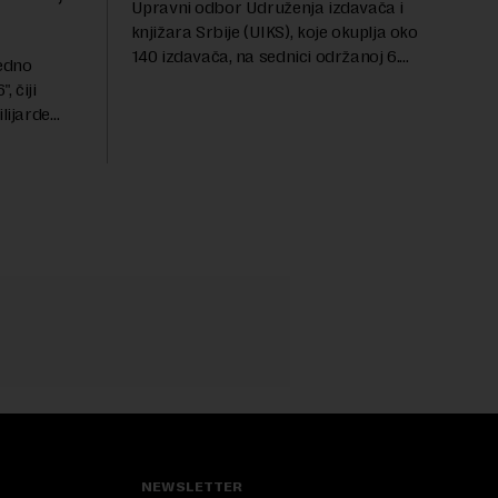
Upravni odbor Udruženja izdavača i
knjižara Srbije (UIKS), koje okuplja oko
140 izdavača, na sednici održanoj 6.
redno
avgusta sugerisao je svojim članicama
 čiji
da odustanu od učešća na predstojećem
lijarde
Sajmu knjiga. Vrem...
ni ulog
ele i
NEWSLETTER