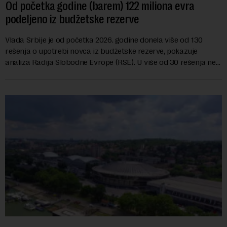
Od početka godine (barem) 122 miliona evra
podeljeno iz budžetske rezerve
Vlada Srbije je od početka 2026. godine donela više od 130
rešenja o upotrebi novca iz budžetske rezerve, pokazuje
analiza Radija Slobodne Evrope (RSE). U više od 30 rešenja ne
navodi se tačan iznos koji će ...