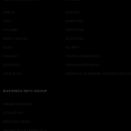
SRBIJA
KONTAKT
SVET
MARKETING
KOLUMNE
IMPRESSUM
PRIČE I ANALIZE
NJUZLETER
VIDEO
KLIJENTI
PODCAST
POLITIKA PRIVATNOSTI
ODRŽIVOST
PRAVILA KORIŠĆENJA
LEPŠI ŽIVOT
SMERNICE ZA PRIMENU VEŠTAČKE INTELI
BUSSINES INFO GROUP
ONLINE EDUKACIJE
IZDAVAŠTVO
MEDIJSKE OBUKE
ORGANIZACIJA DOGADJAJA