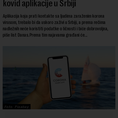
kovid aplikacije u Srbiji
Aplikacija koja prati kontakte sa ljudima zaraženim korona
virusom, trebalo bi da uskoro zaživi u Srbiji, a prema rečima
nadležnih neće koristiti podatke o ličnosti i biće dobrovoljna,
piše list Danas.Prema tim najavama građani će...
Foto: Pixabay