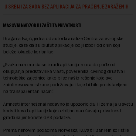
U SRBIJI ZA SADA BEZ APLIKACIJA ZA PRAĆENJE ZARAŽENIH
MASOVNI NADZOR ILI ZAŠTITA PRIVATNOSTI
Dragana Bajić, jedna od autorki analize Centra za evropske
studije, kaže da su blutut aplikacije bolji izbor od onih koji
beleže lokacije korisnika:
„Svaka namera da se izradi aplikacija mora da pođe od
okupljanja predstavnika vlasti, poverenika, civilnog društva i
tehnološke zajednice kako bi se našlo rešenje koje sve
zainteresovane strane podržavaju i koje bi bilo predstavljeno
na transparentan način“.
Amnesti internešenal nedavno je upozorio da 11 zemalja u svetu
koristi kovid aplikacije koje ozbiljno narušavaju privatnost
građana jer koriste GPS podatke.
Prema njihovim podacima Norveška, Kuvajt i Bahrein koristile