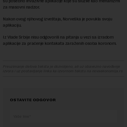
su posebno invazivne aplikacije koje su služile kao mehanizmi
za masovni nadzor.
Nakon ovog njihovog izveštaja, Norveška je povukla svoju
aplikaciju.
Iz Vlade Srbije nisu odgovorili na pitanja u vezi sa izradom
aplikacije za praćenje kontakata zaraženih osoba koronom.
Preuzimanje delova teksta je dozvoljeno, ali uz obavezno navođenje
izvora i uz postavljanje linka ka izvornom tekstu na novaekonomija.rs
OSTAVITE ODGOVOR