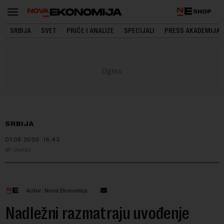
SHOP
SRBIJA
SVET
PRIČE I ANALIZE
SPECIJALI
PRESS AKADEMIJA
SRBIJA
07.08.2020.
16:43
Danas
Autor: Nova Ekonomija
Nadležni razmatraju uvođenje