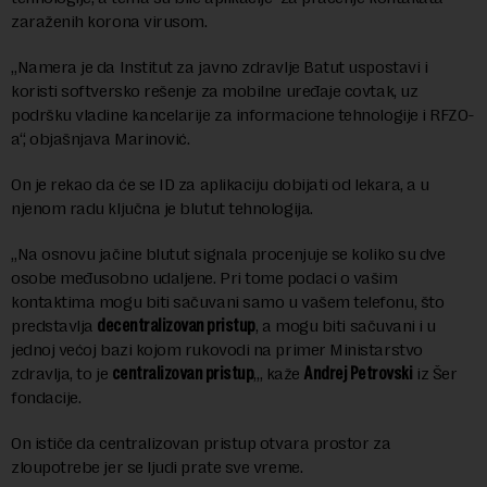
zaraženih korona virusom.
„Namera je da Institut za javno zdravlje Batut uspostavi i
koristi softversko rešenje za mobilne uređaje covtak, uz
podršku vladine kancelarije za informacione tehnologije i RFZO-
a“, objašnjava Marinović.
On je rekao da će se ID za aplikaciju dobijati od lekara, a u
njenom radu ključna je blutut tehnologija.
„Na osnovu jačine blutut signala procenjuje se koliko su dve
osobe međusobno udaljene. Pri tome podaci o vašim
kontaktima mogu biti sačuvani samo u vašem telefonu, što
predstavlja
decentralizovan pristup
, a mogu biti sačuvani i u
jednoj većoj bazi kojom rukovodi na primer Ministarstvo
zdravlja, to je
centralizovan pristup
„, kaže
Andrej Petrovski
iz Šer
fondacije.
On ističe da centralizovan pristup otvara prostor za
zloupotrebe jer se ljudi prate sve vreme.