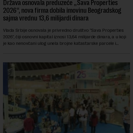
Država osnovala preduzeće „Sava Properties
2026“, nova firma dobila imovinu Beogradskog
sajma vrednu 13,6 milijardi dinara
Vlada Srbije osnovala je privredno društvo "Sava Properties
2026", čiji osnovni kapital iznosi 13,64 milijarde dinara, a u koji
je kao nenovčani ulog unela brojne katastarske parcele i
objekte u okviru kompl...