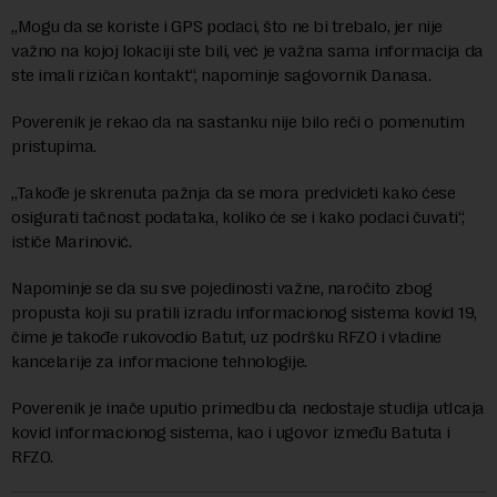
„Mogu da se koriste i GPS podaci, što ne bi trebalo, jer nije
važno na kojoj lokaciji ste bili, već je važna sama informacija da
ste imali rizičan kontakt“, napominje sagovornik Danasa.
Poverenik je rekao da na sastanku nije bilo reči o pomenutim
pristupima.
„Takođe je skrenuta pažnja da se mora predvideti kako ćese
osigurati tačnost podataka, koliko će se i kako podaci čuvati“,
ističe Marinović.
Napominje se da su sve pojedinosti važne, naročito zbog
propusta koji su pratili izradu informacionog sistema kovid 19,
čime je takođe rukovodio Batut, uz podršku RFZO i vladine
kancelarije za informacione tehnologije.
Poverenik je inače uputio primedbu da nedostaje studija utIcaja
kovid informacionog sistema, kao i ugovor između Batuta i
RFZO.