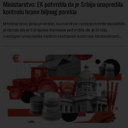
Ministarstvo: EK potvrdila da je Srbija unapredila
kontrolu hrane biljnog porekla
Ministarstvo poljoprivrede, šumarstva i vodoprivrede saopštilo
je danas da je Evropska komisija potvrdila da je Srbija
značajno unapredila sistem službenih kontrola bezbednosti
hrane biljnog porekla, te da k...