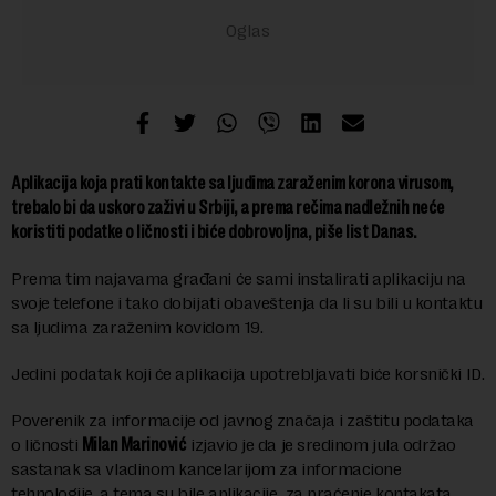
Aplikacija koja prati kontakte sa ljudima zaraženim korona virusom,
trebalo bi da uskoro zaživi u Srbiji, a prema rečima nadležnih neće
koristiti podatke o ličnosti i biće dobrovoljna, piše list Danas.
Prema tim najavama građani će sami instalirati aplikaciju na
svoje telefone i tako dobijati obaveštenja da li su bili u kontaktu
sa ljudima zaraženim kovidom 19.
Jedini podatak koji će aplikacija upotrebljavati biće korsnički ID.
Poverenik za informacije od javnog značaja i zaštitu podataka
o ličnosti
Milan Marinović
izjavio je da je sredinom jula održao
sastanak sa vladinom kancelarijom za informacione
tehnologije, a tema su bile aplikacije za praćenje kontakata