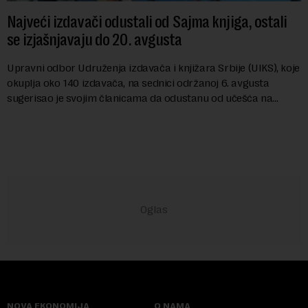
Najveći izdavači odustali od Sajma knjiga, ostali
se izjašnjavaju do 20. avgusta
Upravni odbor Udruženja izdavača i knjižara Srbije (UIKS), koje
okuplja oko 140 izdavača, na sednici održanoj 6. avgusta
sugerisao je svojim članicama da odustanu od učešća na
predstojećem Sajmu knjiga. Vrem...
NOVA EKONOMIJA
O NAMA