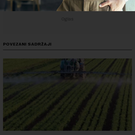
POVEZANI SADRŽAJI