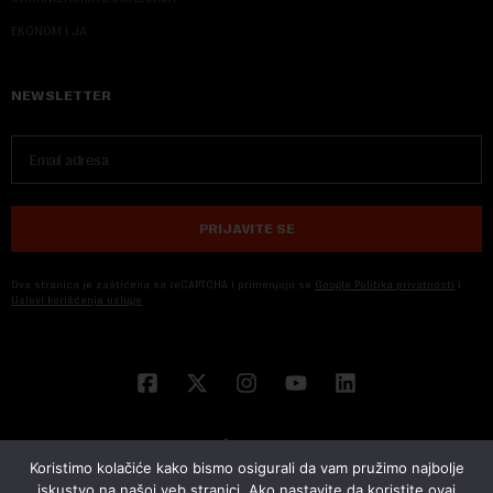
EKONOM I JA
NEWSLETTER
PRIJAVITE SE
Ova stranica je zaštićena sa reCAPTCHA i primenjuju se
Google Politika privatnosti
i
Uslovi korišćenja usluge
Koristimo kolačiće kako bismo osigurali da vam pružimo najbolje
iskustvo na našoj veb stranici. Ako nastavite da koristite ovaj