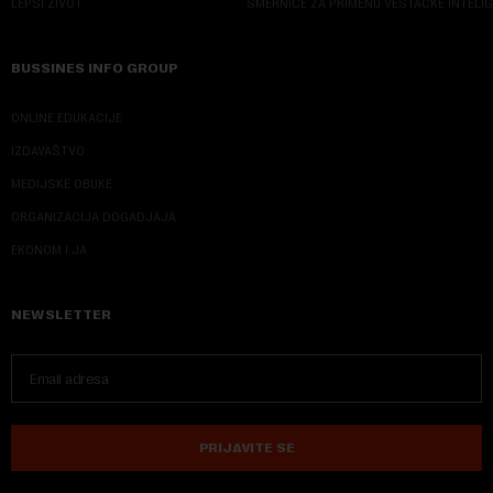
LEPŠI ŽIVOT
SMERNICE ZA PRIMENU VEŠTAČKE INTELI
BUSSINES INFO GROUP
ONLINE EDUKACIJE
IZDAVAŠTVO
MEDIJSKE OBUKE
ORGANIZACIJA DOGADJAJA
EKONOM I JA
NEWSLETTER
PRIJAVITE SE