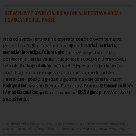
STEVAN CVETKOVIĆ (GAJBICA): ONLAJN DOSTAVA VOĆA I
POVRĆA SPORIJE RASTE
Neki od svetski priznatih eksperata koji će o ovim temama
govoriti na Digital Day konferenciji su:
Dimitris Dimitriadis,
menadžer inovacija u Future Cats
. On kaže da je „futurista“,
posvećen je „istraživanju“ budućnosti i uočavanju trendova i
tehnologija koje oblikuju naš svet. Njegova misija, da svetu
pruži bolje razumevanje kako će društvo, međuljudske
interakcije i posao izgledati u godinama koje dolaze. Zatim,
Rodrigo Alier,
izvršni direktor Partners & Brands
iz kompanije Glovo
i Arnas Klasauskas
, jedan od osnivača
KISS Agency
,
navodi se u
saopštenju.
Preuzimanje delova teksta je dozvoljeno, ali uz obavezno navođenje
izvora i uz postavljanje linka ka izvornom tekstu na novaekonomija.rs