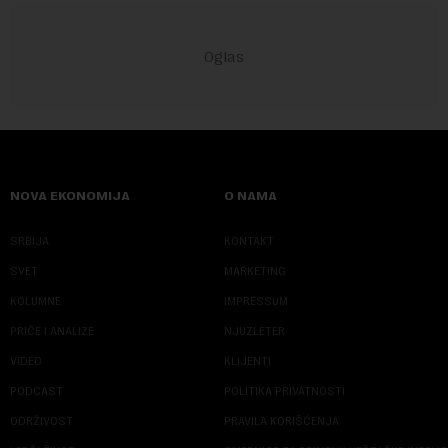
NOVA EKONOMIJA
O NAMA
SRBIJA
KONTAKT
SVET
MARKETING
KOLUMNE
IMPRESSUM
PRIČE I ANALIZE
NJUZLETER
VIDEO
KLIJENTI
PODCAST
POLITIKA PRIVATNOSTI
ODRŽIVOST
PRAVILA KORIŠĆENJA