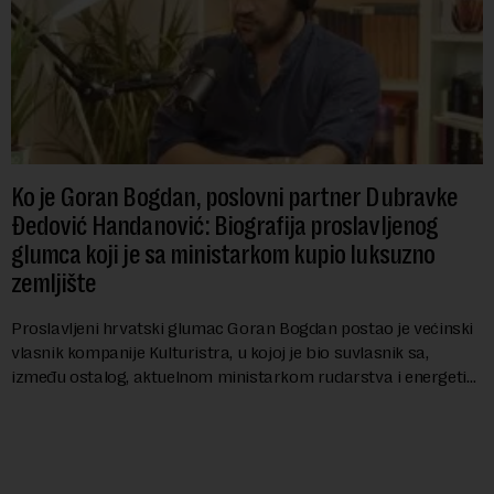
Ko je Goran Bogdan, poslovni partner Dubravke
Đedović Handanović: Biografija proslavljenog
glumca koji je sa ministarkom kupio luksuzno
zemljište
Proslavljeni hrvatski glumac Goran Bogdan postao je većinski
vlasnik kompanije Kulturistra, u kojoj je bio suvlasnik sa,
između ostalog, aktuelnom ministarkom rudarstva i energetike
u Vladi Srbije, Dubravkom...