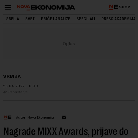
SHOP
SRBIJA
SVET
PRIČE I ANALIZE
SPECIJALI
PRESS AKADEMIJA
SRBIJA
26.04.2022.
10:00
Saopštenje
Autor: Nova Ekonomija
Nagrade MIXX Awards, prijave do