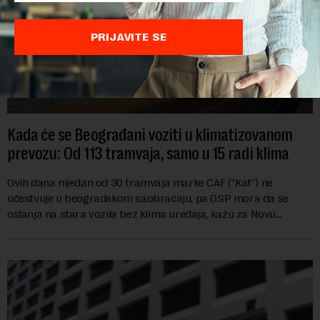
PRIJAVITE SE
Kada će se Beograđani voziti u klimatizovanom
prevozu: Od 113 tramvaja, samo u 15 radi klima
Ovih dana nijedan od 30 tramvaja marke CAF ("Kaf") ne
učestvuje u beogradskom saobraćaju, pa GSP mora da se
oslanja na stara vozila bez klima uređaja, kažu za Novu
ekonomiju iz Sindikata Centar – GSP i Centr...