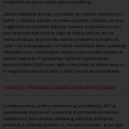
su obeležili period za nama, piše u saopštenju.
„Nakon slabljenja korone, u proteklih par meseci, doživeli smo i
sukob u Ukrajini, koji nam je doneo apsurdnu situaciju, da smo
u digitalnoj eri: mobilnih telefona, kamera, društvenih mreža i
real-time sadržaja došli do toga da niko praktično ne zna
realnu situaciju, da je sve što vidimo u medijima sumnjivo ili
„fake“ i da je propagandni rat koji se vodi onlajn skoro jednakog
intenziteta kao i realni sukob. Dodatno, kao rezultat sukoba se
dešava migracija IT kompanija i njihovih zaposlenih sa
prostora bivše SSSR u naš region i tek treba da vidimo kako će
to dugoročno uticati na naše tržište“, navodi se u saopštenju.
U BRISELU FORMIRANA ALIJANSA DIGITALNIH PLAĆANJA
U međuvremenu, priče o metaverse se zahuktavaju, NFT je
najaktuelnija ključna reč u industriji, kriptovalute su odavno
mainstream, konzumacija medijskog sadržaja doživljava
promene, a ukidanje podrške za „3rd party cookies“ je iza ugla.