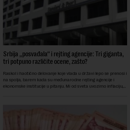
Srbija „posvađala“ i rejting agencije: Tri giganta,
tri potpuno različite ocene, zašto?
Raskol i haotično delovanje koje vlada u državi lepo se prenosi i
na spolja, barem kada su međunarodne rejting agencije i
ekonomske institucije u pitanju. Mi od sveta uvozimo inflaciju,
robu lošijeg kvalitet...