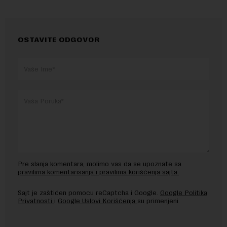
OSTAVITE ODGOVOR
Pre slanja komentara, molimo vas da se upoznate sa
pravilima komentarisanja i pravilima korišćenja sajta.
Sajt je zaštićen pomocu reCaptcha i Google.
Google Politika
Privatnosti
i
Google Uslovi Korišćenja
su primenjeni.