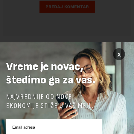
x
Vreme je novac,
štedimo ga za vas.
NAJVREDNIJE OD NOVE
POVEZANI SADRŽAJI
EKONOMIJE STIŽE U VAŠ MEJL.