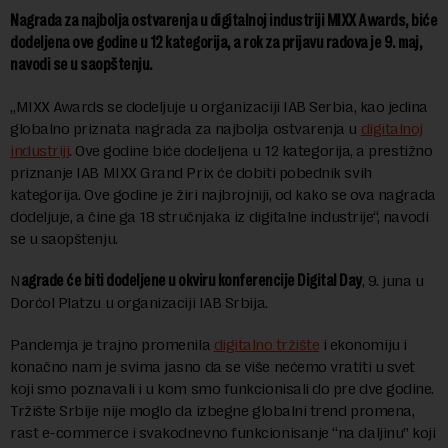
Nagrada za najbolja ostvarenja u digitalnoj industriji MIXX Awards, biće
dodeljena ove godine u 12 kategorija, a rok za prijavu radova je 9. maj,
navodi se u saopštenju.
„MIXX Awards se dodeljuje u organizaciji IAB Serbia, kao jedina
globalno priznata nagrada za najbolja ostvarenja u
digitalnoj
industriji
. Ove godine biće dodeljena u 12 kategorija, a prestižno
priznanje IAB MIXX Grand Prix će dobiti pobednik svih
kategorija. Ove godine je žiri najbrojniji, od kako se ova nagrada
dodeljuje, a čine ga 18 stručnjaka iz digitalne industrije“, navodi
se u saopštenju.
N
agrade će biti dodeljene u okviru konferencije Digital Day
, 9. juna u
Dorćol Platzu u organizaciji IAB Srbija.
Pandemja je trajno promenila
digitalno tržište
i ekonomiju i
konačno nam je svima jasno da se više nećemo vratiti u svet
koji smo poznavali i u kom smo funkcionisali do pre dve godine.
Tržište Srbije nije moglo da izbegne globalni trend promena,
rast e-commerce i svakodnevno funkcionisanje “na daljinu” koji