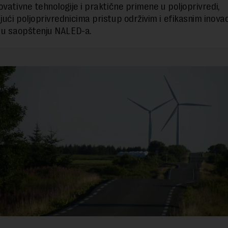
ovativne tehnologije i praktične primene u poljoprivredi,
ući poljoprivrednicima pristup održivim i efikasnim inova
 u saopštenju NALED-a.