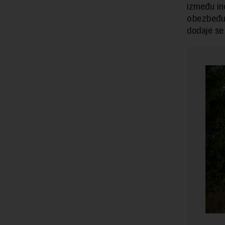
između in
obezbeđuj
dodaje se