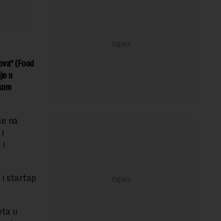
bova“ (Food
je u
skom
će na
i
 i
i startap
eta u