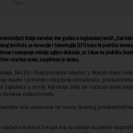
edstavljati Srbiju naredne dve godine u regionalnoj mreži „Fud ha
kog instituta za inovacije i tehnologiju (EIT) kako bi podržao inovaci
 hrane i smanjenje emisija ugljen-dioksida, uz fokus na podršku žen
tvu i startap sceni, soapšteno je danas.
odaje, NALED i Poljoprivredni fakultet u Novom Sadu radi
ju nauke i privrede i okupljanju istraživača, preduzetnika 
zajednice u zemlji, koji imaju želju da realizuju svoje ideje
 u domenu poljoprivrede.
odrška biće usmerena na razvoj ženskog preduzetništva 
 ojačali oni delovi Evrope koji su slabije razvijenih kapacit