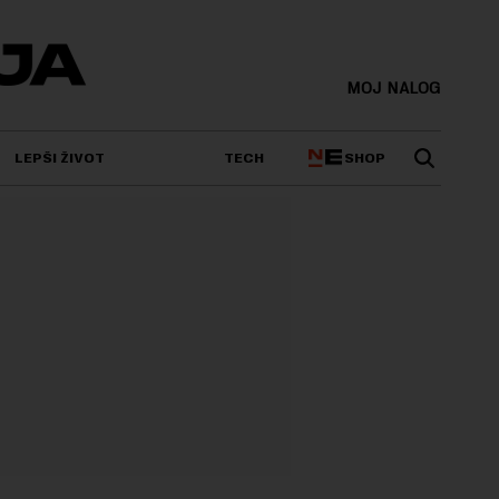
MOJ NALOG
SHOP
LEPŠI ŽIVOT
TECH