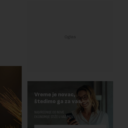
Vreme je novac,
štedimo ga za vas.
NAJVREDNIJE OD NOVE
EKONOMIJE STIŽE U VAŠ MEJL.