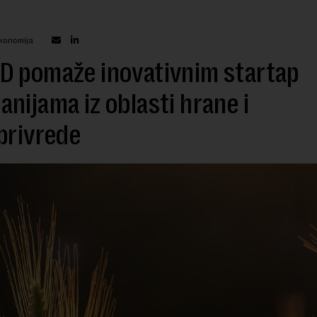
Ekonomija
D pomaže inovativnim startap
nijama iz oblasti hrane i
privrede