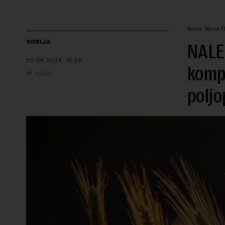
Autor: Nova 
SRBIJA
NALE
22.04.2024.
15:56
kompa
NALED
poljo