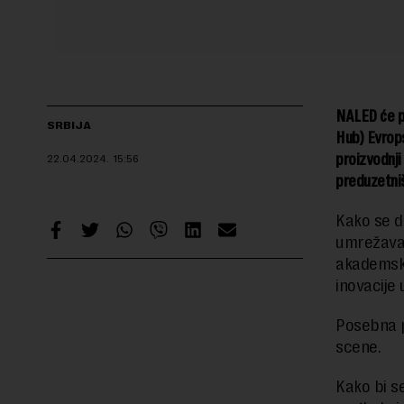
NALED će pr
SRBIJA
Hub) Evrops
proizvodnji
22.04.2024.
15:56
preduzetniš
Kako se d
umrežavan
akademske 
inovacije
Posebna p
scene.
Kako bi se