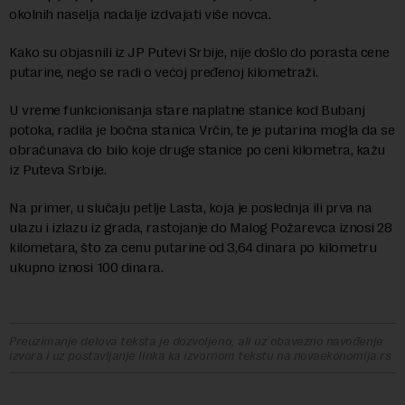
okolnih naselja nadalje izdvajati više novca.
Kako su objasnili iz JP Putevi Srbije, nije došlo do porasta cene
putarine, nego se radi o većoj pređenoj kilometraži.
U vreme funkcionisanja stare naplatne stanice kod Bubanj
potoka, radila je bočna stanica Vrčin, te je putarina mogla da se
obračunava do bilo koje druge stanice po ceni kilometra, kažu
iz Puteva Srbije.
Na primer, u slučaju petlje Lasta, koja je poslednja ili prva na
ulazu i izlazu iz grada, rastojanje do Malog Požarevca iznosi 28
kilometara, što za cenu putarine od 3,64 dinara po kilometru
ukupno iznosi 100 dinara.
Preuzimanje delova teksta je dozvoljeno, ali uz obavezno navođenje
izvora i uz postavljanje linka ka izvornom tekstu na novaekonomija.rs