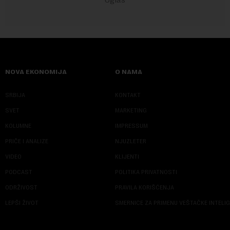
NOVA EKONOMIJA
O NAMA
SRBIJA
KONTAKT
SVET
MARKETING
KOLUMNE
IMPRESSUM
PRIČE I ANALIZE
NJUZLETER
VIDEO
KLIJENTI
PODCAST
POLITIKA PRIVATNOSTI
ODRŽIVOST
PRAVILA KORIŠĆENJA
LEPŠI ŽIVOT
SMERNICE ZA PRIMENU VEŠTAČKE INTELI