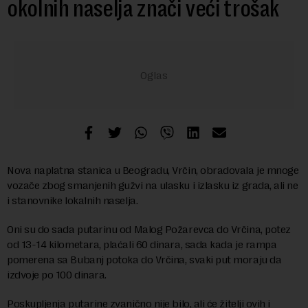
okolnih naselja znači veći trošak
Nova naplatna stanica u Beogradu, Vrčin, obradovala je mnoge
vozače zbog smanjenih gužvi na ulasku i izlasku iz grada, ali ne
i stanovnike lokalnih naselja.
Oni su do sada putarinu od Malog Požarevca do Vrčina, potez
od 13-14 kilometara, plaćali 60 dinara, sada kada je rampa
pomerena sa Bubanj potoka do Vrčina, svaki put moraju da
izdvoje po 100 dinara.
Poskupljenja putarine zvanično nije bilo, ali će žitelji ovih i