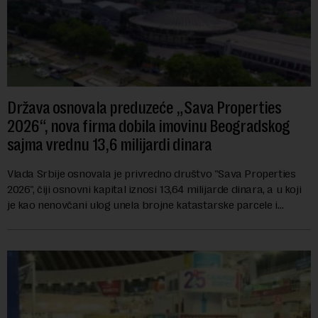
Država osnovala preduzeće „Sava Properties
2026“, nova firma dobila imovinu Beogradskog
sajma vrednu 13,6 milijardi dinara
Vlada Srbije osnovala je privredno društvo "Sava Properties
2026", čiji osnovni kapital iznosi 13,64 milijarde dinara, a u koji
je kao nenovčani ulog unela brojne katastarske parcele i
objekte u okviru kompl...