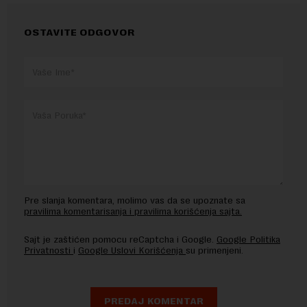
OSTAVITE ODGOVOR
Pre slanja komentara, molimo vas da se upoznate sa
pravilima komentarisanja i pravilima korišćenja sajta.
Sajt je zaštićen pomocu reCaptcha i Google.
Google Politika
Privatnosti
i
Google Uslovi Korišćenja
su primenjeni.