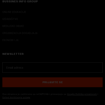
BUSSINES INFO GROUP
ONLINE EDUKACIJE
IZDAVAŠTVO
MEDIJSKE OBUKE
ORGANIZACIJA DOGADJAJA
EKONOM I JA
NEWSLETTER
PRIJAVITE SE
Ova stranica je zaštićena sa reCAPTCHA i primenjuju se
Google Politika privatnosti
i
Uslovi korišćenja usluge