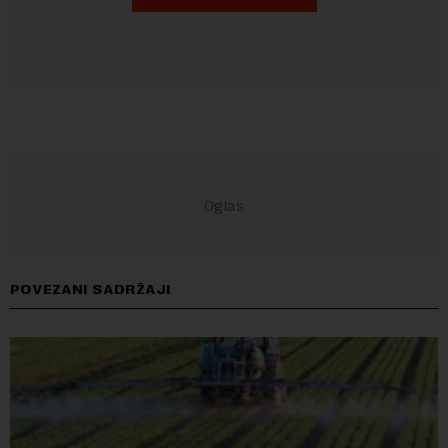
POVEZANI SADRŽAJI