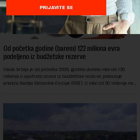
PRIJAVITE SE
Od početka godine (barem) 122 miliona evra
podeljeno iz budžetske rezerve
Vlada Srbije je od početka 2026. godine donela više od 130
rešenja o upotrebi novca iz budžetske rezerve, pokazuje
analiza Radija Slobodne Evrope (RSE). U više od 30 rešenja ne
navodi se tačan iznos koji će ...