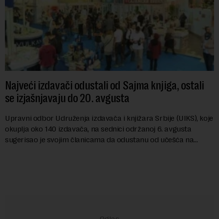
Najveći izdavači odustali od Sajma knjiga, ostali
se izjašnjavaju do 20. avgusta
Upravni odbor Udruženja izdavača i knjižara Srbije (UIKS), koje
okuplja oko 140 izdavača, na sednici održanoj 6. avgusta
sugerisao je svojim članicama da odustanu od učešća na
predstojećem Sajmu knjiga. Vrem...