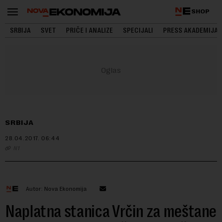
SHOP
SRBIJA
SVET
PRIČE I ANALIZE
SPECIJALI
PRESS AKADEMIJA
SRBIJA
28.04.2017.
06:44
N1
Autor: Nova Ekonomija
Naplatna stanica Vrčin za meštane