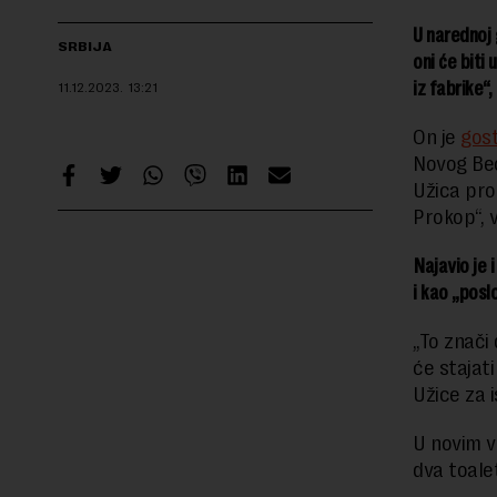
U narednoj 
SRBIJA
oni će biti
iz fabrike“
11.12.2023.
13:21
On je
gost
Novog Beo
Užica pro
Prokop“, 
Najavio je 
i kao „poslo
„To znači 
će stajati
Užice za i
U novim v
dva toalet