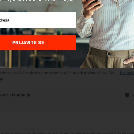
PRIJAVITE SE
delova teksta je dozvoljeno, ali uz obavezno navođenje izvora i uz postavl