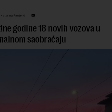
 Katarina Pantelić
ne godine 18 novih vozova u
onalnom saobraćaju