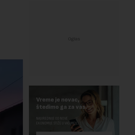
Vreme je novac,
štedimo ga za vas.
NAJVREDNIJE OD NOVE
EKONOMIJE STIŽE U VAŠ MEJL.