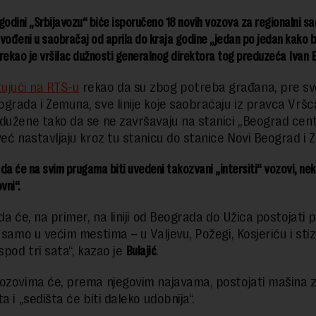
godini „Srbijavozu“ biće isporučeno 18 novih vozova za regionalni sa
 uvođeni u saobračaj od aprila do kraja godine „jedan po jedan kako b
, rekao je vršilac dužnosti generalnog direktora tog preduzeća Ivan B
ujući na RTS-u
rekao da su zbog potreba građana, pre s
grada i Zemuna, sve linije koje saobraćaju iz pravca Vršca
dužene tako da se ne završavaju na stanici „Beograd cen
već nastavljaju kroz tu stanicu do stanice Novi Beograd i 
i da će na svim prugama biti uvedeni takozvani „intersiti“ vozovi, ne
vni“.
da će, na primer, na liniji od Beograda do Užica postojati p
 samo u većim mestima – u Valjevu, Požegi, Kosjeriću i stiz
spod tri sata“, kazao je
Bulajić
.
ozovima će, prema njegovim najavama, postojati mašina z
a i „sedišta će biti daleko udobnija“.