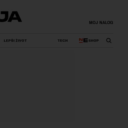
MOJ NALOG
SHOP
LEPŠI ŽIVOT
TECH