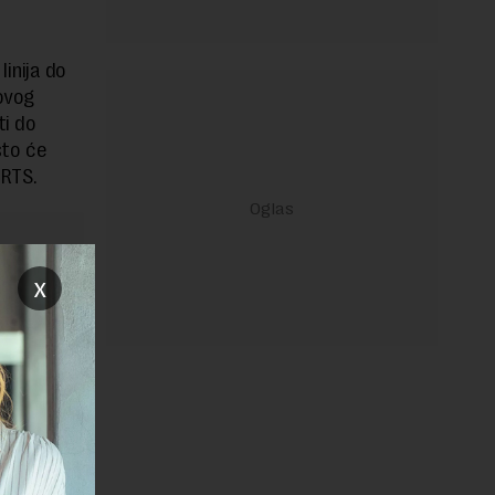
inija do
ovog
ti do
to će
 RTS.
x