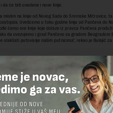
i da će biti uvedene i nove linije.
a mislim na linije od Novog Sada do Sremske Mitrovice, ta l
 postojala. Uvešćemo u toku godine liniju od Pančeva do N
ođe ćemo sve linije koje dolaze iz pravca Pančeva produži
tako da uvezujemo i grad Pančevo sa gradom Beogradom š
olakšati putovanje našim putnicima“, rekao je Bulajić za
eme je novac,
dimo ga za vas.
EDNIJE OD NOVE
MIJE STIŽE U VAŠ MEJL.