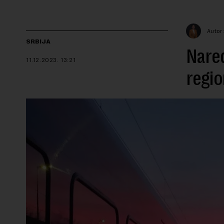
Autor:
SRBIJA
Nared
11.12.2023.
13:21
regi