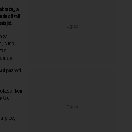
obraćaj, a
udu stizali
ulajić.
vega
, NIša,
tar-
Zemun.
kad poznati
olasci koji
ati u
a piće,