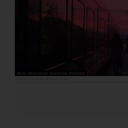
Nova ekonomija: Katarina Pantelić
Srbijavoz će dobiti 18 novih vozova