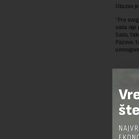
Ukazao je 
“Pre sveg
sada nije
Sada, tak
Pazove, 
umnogome 
Vr
šte
NAJVR
EKONO