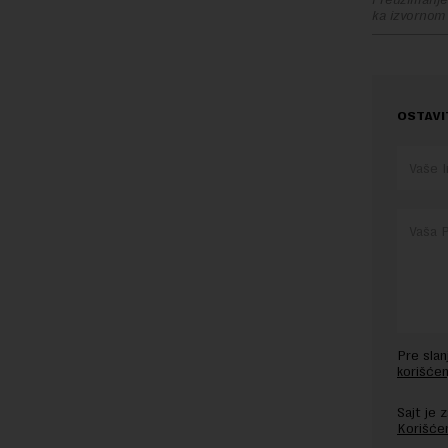
ka izvornom
OSTAVI
Pre sla
korišćen
Sajt je
Korišće