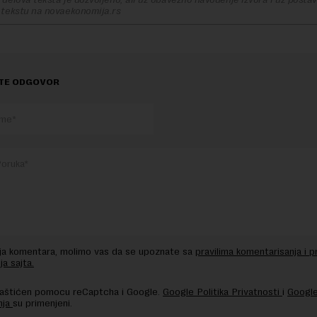
 tekstu na novaekonomija.rs
TE ODGOVOR
nja komentara, molimo vas da se upoznate sa
pravilima komentarisanja i p
ja sajta.
 zaštićen pomocu reCaptcha i Google.
Google Politika Privatnosti
i
Google
nja
su primenjeni.