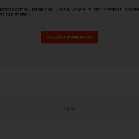
 zaštićen pomocu reCaptcha i Google.
Google Politika Privatnosti
i
Google
nja
su primenjeni.