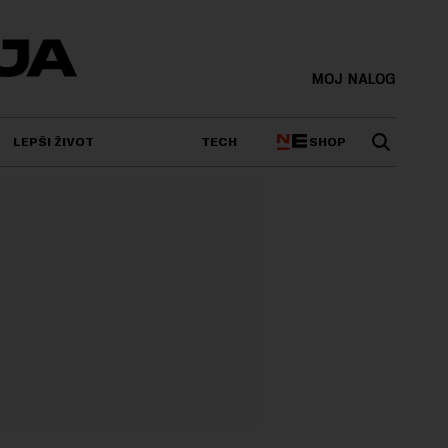
MOJ NALOG
SHOP
LEPŠI ŽIVOT
TECH