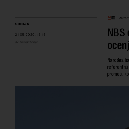
Autor
SRBIJA
NBS ć
21.05.2020.
16:16
ocenj
Saopštenje
Narodna ban
referentnu 
prometu kor