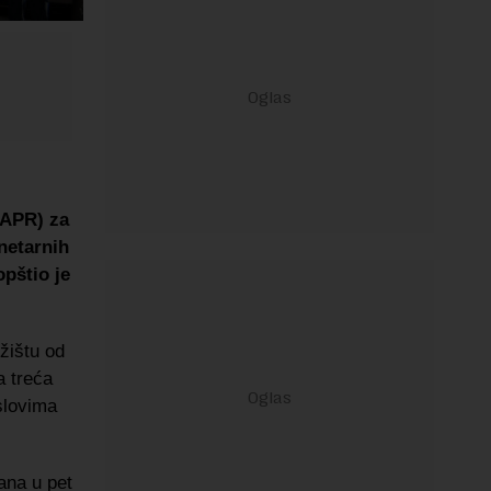
 (APR)
za
netarnih
pštio je
žištu od
a treća
slovima
ana u pet