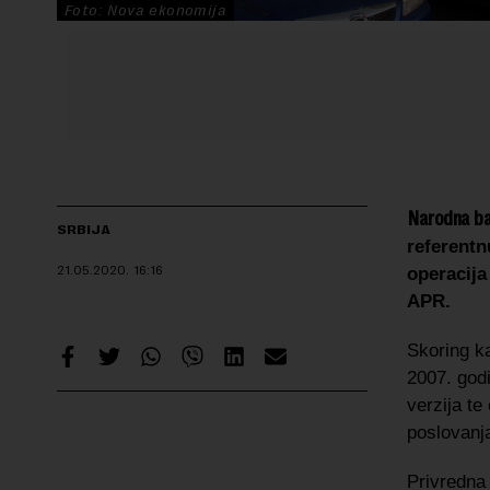
Foto: Nova ekonomija
Narodna ban
SRBIJA
referentn
21.05.2020.
16:16
operacija
APR.
Skoring k
2007. god
verzija t
poslovanj
Privredna