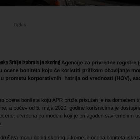
ka Srbije izabrala je skoring
Agencije za privredne registre
u ocene boniteta
koju će koristiti prilikom
obavljanje mo
 u prometu korporativnih hatrija od vrednosti (HOV), sao
ao ocena boniteta koju APR pruža prisutan je na domaćem tr
ine, a počev od 5. maja 2020. godine korisnicima je dostupn
e ocene, utvrđena po modelu koji je prilagođen savremenim u
a.
 društva mogu dobiti skoring u kome je ocena boniteta iskaz