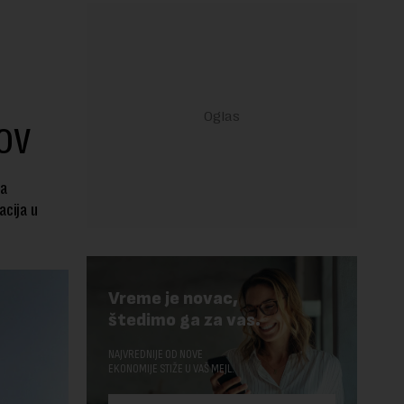
HOV
za
acija u
Vreme je novac,
štedimo ga za vas.
NAJVREDNIJE OD NOVE
EKONOMIJE STIŽE U VAŠ MEJL.