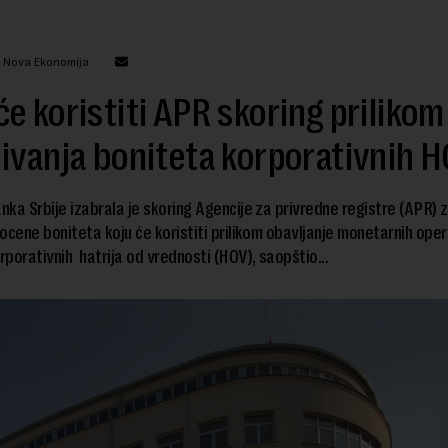
: Nova Ekonomija
e koristiti APR skoring prilikom
ivanja boniteta korporativnih 
ka Srbije izabrala je skoring Agencije za privredne registre (APR) 
ocene boniteta koju će koristiti prilikom obavljanje monetarnih oper
porativnih hatrija od vrednosti (HOV), saopštio...