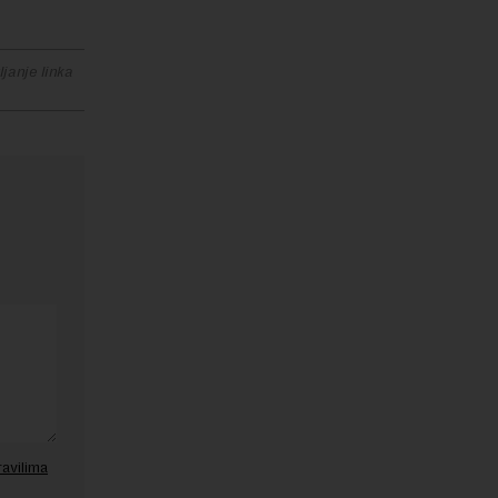
janje linka
ravilima