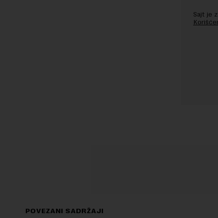
Sajt je
Korišće
POVEZANI SADRŽAJI