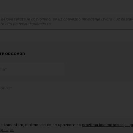
delova teksta je dozvoljeno, ali uz obavezno navođenje izvora i uz postavl
 tekstu na novaekonomija.rs
TE ODGOVOR
nja komentara, molimo vas da se upoznate sa
pravilima komentarisanja i p
ja sajta.