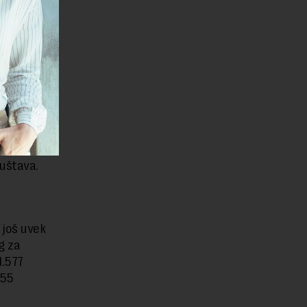
ansijske
itet koji ta
ju APR ima
ma kao
 sada
iod od
ruštava.
a
 još uvek
g za
1.577
855