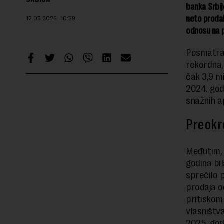
SRBIJA
banka Srbi
neto prodal
12.05.2026.
10:59
odnosu na 
Posmatran
rekordna,
čak 3,9 m
2024. godi
snažnih ap
Preokr
Međutim, 
godina bi
sprečilo 
prodaja o
pritiskom
vlasništv
2025. god