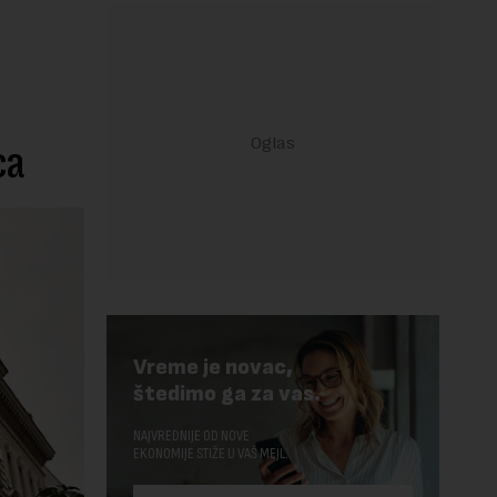
ca
Vreme je novac,
štedimo ga za vas.
NAJVREDNIJE OD NOVE
EKONOMIJE STIŽE U VAŠ MEJL.