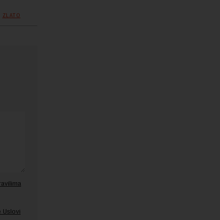
ZLATO
ravilima
 Uslovi