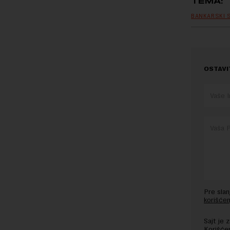
TEMA:
BANKARSKI 
OSTAVI
Pre sla
korišćen
Sajt je
Korišće