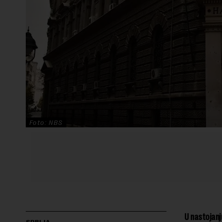
Foto: NBS
U nastojanj