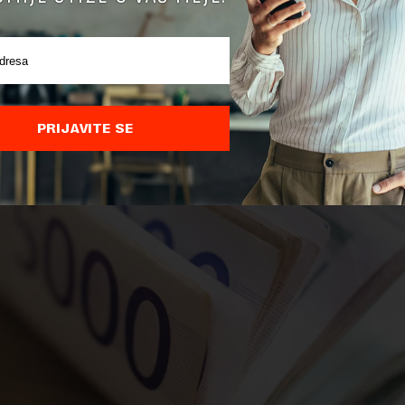
m prva četiri meseca 2026. godine, zlatne rezerve su p
5 tona, pri čemu je njihova vrednost porasla za 662,2 milio
valjujući kupovinama na domaćem tržištu, a delom usled
 i jačanja dolara na globalnim tržištima.
PRIJAVITE SE