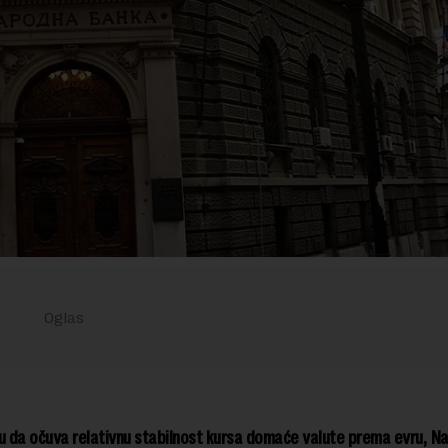
u da očuva relativnu stabilnost kursa domaće valute prema evru, N