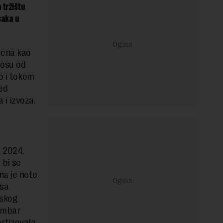
 tržištu
saka u
ćena kao
nosu od
o i tokom
led
 i izvoza.
e 2024.
 bi se
na je neto
 sa
uskog
cembar
ortizovala