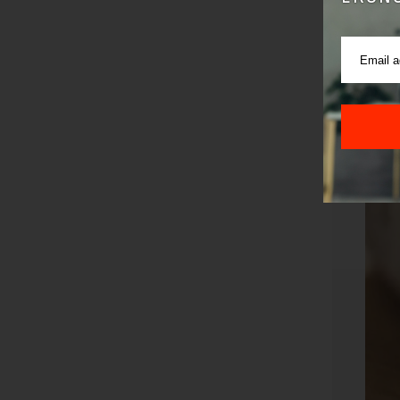
Samo toko
za oko 1,
delom zah
cene zlata