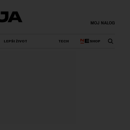
MOJ NALOG
SHOP
LEPŠI ŽIVOT
TECH