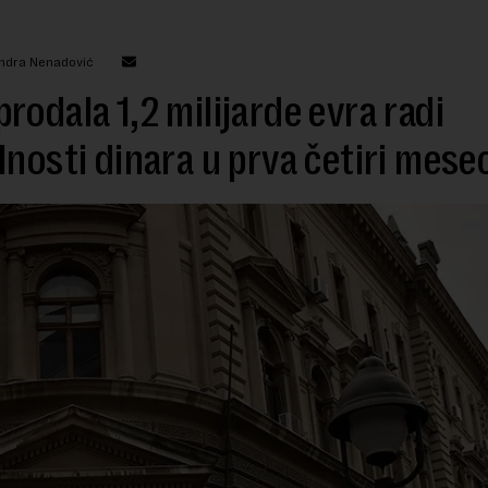
andra Nenadović
rodala 1,2 milijarde evra radi
lnosti dinara u prva četiri mese