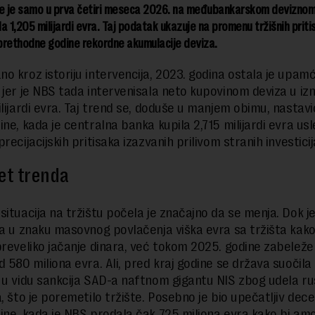
je je samo u prva četiri meseca 2026. na međubankarskom deviznom
a 1,205 milijardi evra. Taj podatak ukazuje na promenu tržišnih priti
prethodne godine rekordne akumulacije deviza.
o kroz istoriju intervencija, 2023. godina ostala je upam
 jer je NBS tada intervenisala neto kupovinom deviza u iz
ilijardi evra. Taj trend se, doduše u manjem obimu, nastavi
ne, kada je centralna banka kupila 2,715 milijardi evra us
recijacijskih pritisaka izazvanih prilivom stranih investicija
et trenda
situacija na tržištu počela je značajno da se menja. Dok j
la u znaku masovnog povlačenja viška evra sa tržišta kako
preveliko jačanje dinara, već tokom 2025. godine zabeleže
d 580 miliona evra. Ali, pred kraj godine se država suočila
 u vidu sankcija SAD-a naftnom gigantu NIS zbog udela r
a, što je poremetilo tržište. Posebno je bio upečatljiv de
ine, kada je NBS prodala čak 725 miliona evra kako bi am