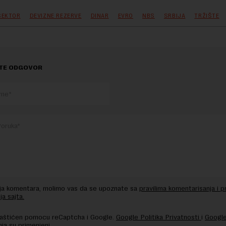
SEKTOR
DEVIZNE REZERVE
DINAR
EVRO
NBS
SRBIJA
TRŽIŠTE
TE ODGOVOR
nja komentara, molimo vas da se upoznate sa
pravilima komentarisanja i p
ja sajta.
 zaštićen pomocu reCaptcha i Google.
Google Politika Privatnosti
i
Google
nja
su primenjeni.