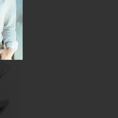
ovećane
na evra,
 rasta