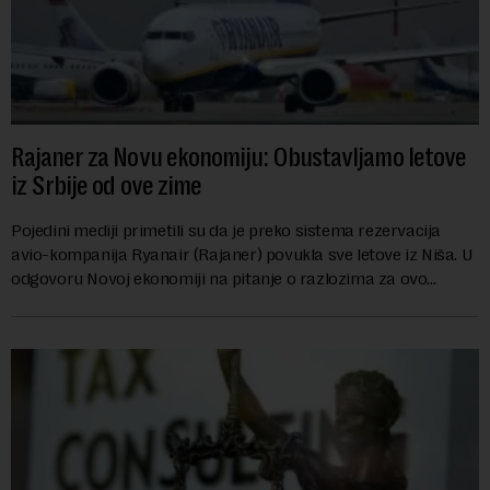
Rajaner za Novu ekonomiju: Obustavljamo letove
iz Srbije od ove zime
Pojedini mediji primetili su da je preko sistema rezervacija
avio-kompanija Ryanair (Rajaner) povukla sve letove iz Niša. U
odgovoru Novoj ekonomiji na pitanje o razlozima za ovo
povlačenje, ovaj avio-gigant...