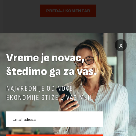
x
Vreme je novac,
štedimo ga za vas.
NAJVREDNIJE OD NOVE
EKONOMIJE STIŽE U VAŠ MEJL.
POVEZANI SADRŽAJI