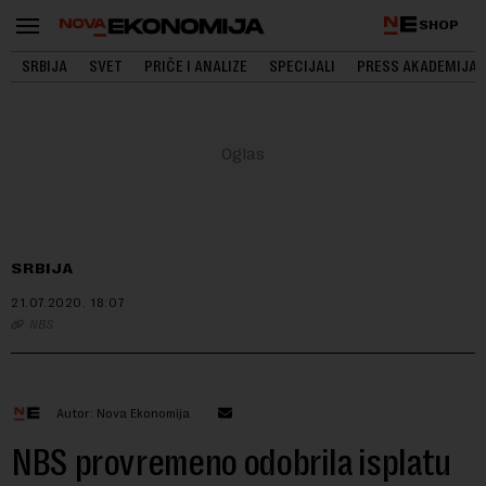
SHOP
SRBIJA
SVET
PRIČE I ANALIZE
SPECIJALI
PRESS AKADEMIJA
SRBIJA
21.07.2020.
18:07
NBS
Autor: Nova Ekonomija
NBS provremeno odobrila isplatu