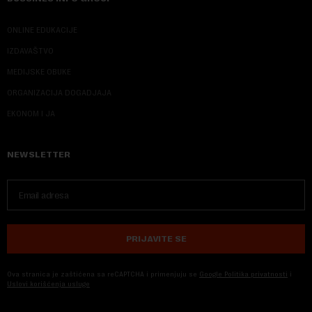
ONLINE EDUKACIJE
IZDAVAŠTVO
MEDIJSKE OBUKE
ORGANIZACIJA DOGADJAJA
EKONOM I JA
NEWSLETTER
PRIJAVITE SE
Ova stranica je zaštićena sa reCAPTCHA i primenjuju se
Google Politika privatnosti
i
Uslovi korišćenja usluge