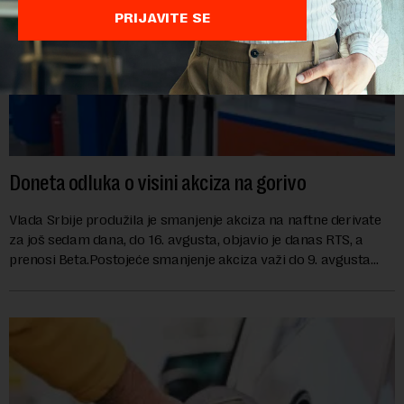
PRIJAVITE SE
Doneta odluka o visini akciza na gorivo
Vlada Srbije produžila je smanjenje akciza na naftne derivate
za još sedam dana, do 16. avgusta, objavio je danas RTS, a
prenosi Beta.Postojeće smanjenje akciza važi do 9. avgusta
kao mera ublažavanja po...