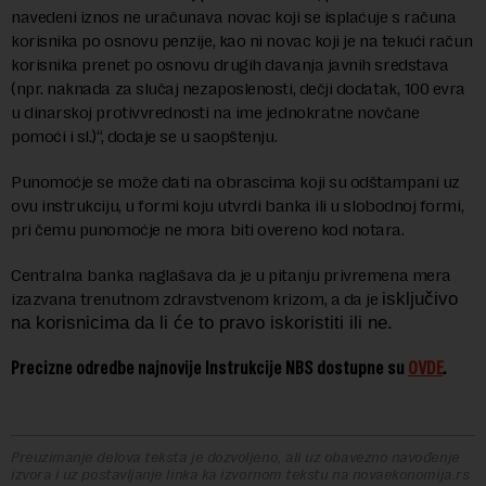
navedeni iznos ne uračunava novac koji se isplaćuje s računa
korisnika po osnovu penzije, kao ni novac koji je na tekući račun
korisnika prenet po osnovu drugih davanja javnih sredstava
(npr. naknada za slučaj nezaposlenosti, dečji dodatak, 100 evra
u dinarskoj protivvrednosti na ime jednokratne novčane
pomoći i sl.)“, dodaje se u saopštenju.
Punomoćje se može dati na obrascima koji su odštampani uz
ovu instrukciju, u formi koju utvrdi banka ili u slobodnoj formi,
pri čemu punomoćje ne mora biti overeno kod notara.
Centralna banka naglašava da je u pitanju privremena mera
izazvana trenutnom zdravstvenom krizom, a da je
isključivo
na korisnicima da li će to pravo iskoristiti ili ne.
Precizne odredbe najnovije Instrukcije NBS dostupne su
OVDE
.
Preuzimanje delova teksta je dozvoljeno, ali uz obavezno navođenje
izvora i uz postavljanje linka ka izvornom tekstu na novaekonomija.rs