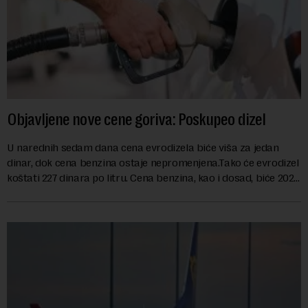
Objavljene nove cene goriva: Poskupeo dizel
U narednih sedam dana cena evrodizela biće viša za jedan
dinar, dok cena benzina ostaje nepromenjena.Tako će evrodizel
koštati 227 dinara po litru. Cena benzina, kao i dosad, biće 202
dinara po litru. ...