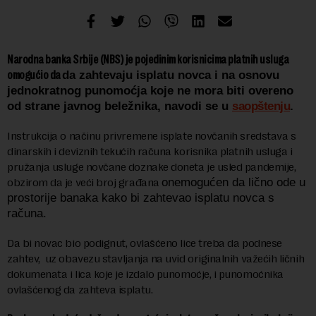
Narodna banka Srbije (NBS) je pojedinim korisnicima platnih usluga
omogućio da
da zahtevaju isplatu novca i na osnovu
jednokratnog punomoćja koje ne mora biti overeno
od strane javnog beležnika, navodi se u
saopštenju
.
Instrukcija o načinu privremene isplate novčanih sredstava s
dinarskih i deviznih tekućih računa korisnika platnih usluga i
pružanja usluge novčane doznake doneta je usled pandemije,
obzirom da je veći broj građana
onemogućen da lično ode u
prostorije banaka kako bi zahtevao isplatu novca s
računa.
Da bi novac bio podignut, ovlašćeno lice treba da podnese
zahtev, uz obavezu stavljanja na uvid originalnih važećih ličnih
dokumenata i lica koje je izdalo punomoćje, i punomoćnika
ovlašćenog da zahteva isplatu.