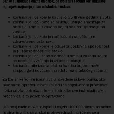
Banke su ubuduće dužne da omoguće isplatu s računa korisniku koji
ispunjava najmanje jedan od sledećih uslova:
korisnik je lice koje je navršilo 55 ili više godina života;
korisnik je lice kome se pružaju usluge smeštaja za
odrasle u smislu zakona kojim se uređuje socijalna
zaštita;
korisnik je lice koje je radi lečenja smešteno u
zdravstvenu ustanovu;
korisnik je lice kome je oduzeta poslovna sposobnost
ili tu sposobnost nije steklo;
korisnik je lice lišeno slobode u smislu zakona kojim
se uređuje izvršenje krivičnih sankcija, i
korisniku nije izdata platna kartica kojom može
raspolagati novčanim sredstvima s tekućeg računa.
Za korisnike koji ne ispunjavaju navedene uslove, banka, ako
tako sama opredeli, može u skladu sa sopstvenom procenom
rizika od zloupotreba primeniti odredbe ove instrukcije, ako
proceni da je to posebno opravdano.
„Na ovaj način može se isplatiti najviše 100.000 dinara mesečno
(u dinarima ili u dinarskoj protivvrednosti), pri čemu se u