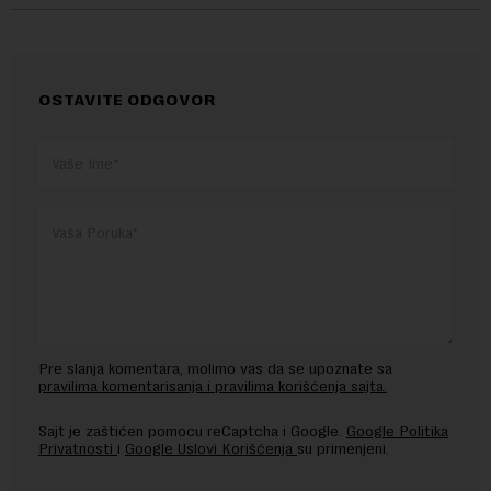
OSTAVITE ODGOVOR
Pre slanja komentara, molimo vas da se upoznate sa
pravilima komentarisanja i pravilima korišćenja sajta.
Sajt je zaštićen pomocu reCaptcha i Google.
Google Politika
Privatnosti
i
Google Uslovi Korišćenja
su primenjeni.