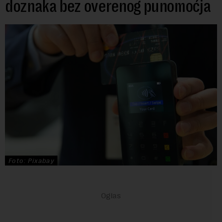
doznaka bez overenog punomoćja
Foto: Pixabay