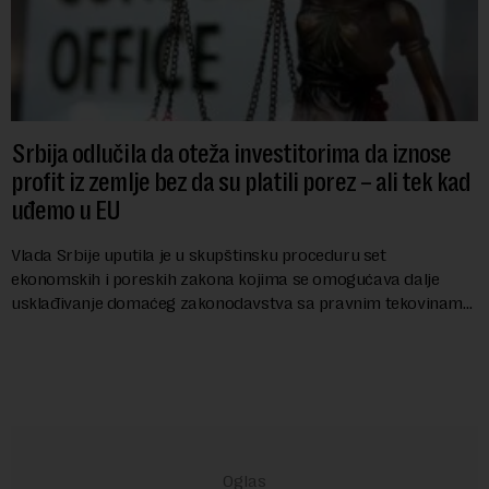
Srbija odlučila da oteža investitorima da iznose
profit iz zemlje bez da su platili porez – ali tek kad
uđemo u EU
Vlada Srbije uputila je u skupštinsku proceduru set
ekonomskih i poreskih zakona kojima se omogućava dalje
usklađivanje domaćeg zakonodavstva sa pravnim tekovinama
Evropske unije i ispunjavaju obaveze predvi...