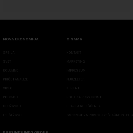
NOVA EKONOMIJA
O NAMA
SRBIJA
KONTAKT
SVET
MARKETING
KOLUMNE
IMPRESSUM
PRIČE I ANALIZE
NJUZLETER
VIDEO
KLIJENTI
PODCAST
POLITIKA PRIVATNOSTI
ODRŽIVOST
PRAVILA KORIŠĆENJA
LEPŠI ŽIVOT
SMERNICE ZA PRIMENU VEŠTAČKE INTELI
BUSSINES INFO GROUP