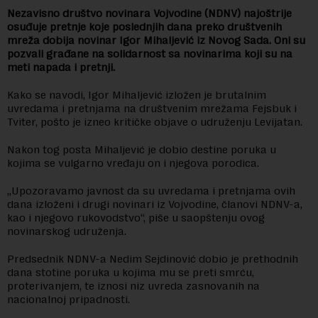
Nezavisno društvo novinara Vojvodine (NDNV) najoštrije
osuđuje pretnje koje poslednjih dana preko društvenih
mreža dobija novinar Igor Mihaljević iz Novog Sada. Oni su
pozvali građane na solidarnost sa novinarima koji su na
meti napada i pretnji.
Kako se navodi, Igor Mihaljević izložen je brutalnim
uvredama i pretnjama na društvenim mrežama Fejsbuk i
Tviter, pošto je izneo kritičke objave o udruženju Levijatan.
Nakon tog posta Mihaljević je dobio destine poruka u
kojima se vulgarno vređaju on i njegova porodica.
„Upozoravamo javnost da su uvredama i pretnjama ovih
dana izloženi i drugi novinari iz Vojvodine, članovi NDNV-a,
kao i njegovo rukovodstvo“, piše u saopštenju ovog
novinarskog udruženja.
Predsednik NDNV-a Nedim Sejdinović dobio je prethodnih
dana stotine poruka u kojima mu se preti smrću,
proterivanjem, te iznosi niz uvreda zasnovanih na
nacionalnoj pripadnosti.