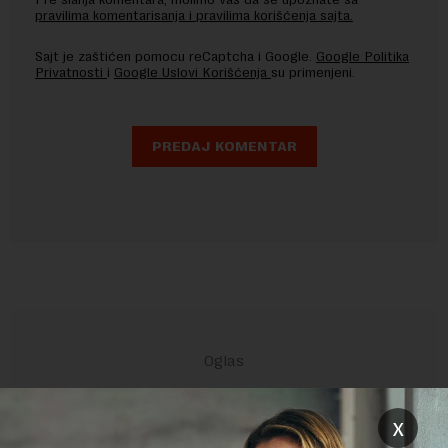
pravilima komentarisanja i pravilima korišćenja sajta.
Sajt je zaštićen pomocu reCaptcha i Google.
Google Politika
Privatnosti
i
Google Uslovi Korišćenja
su primenjeni.
x
POVEZANI SADRŽAJI