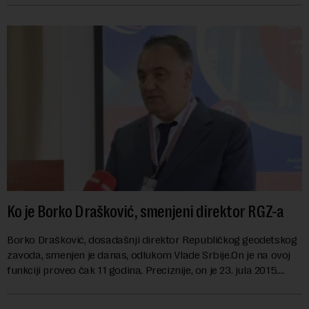
Ko je Borko Drašković, smenjeni direktor RGZ-a
Borko Drašković, dosadašnji direktor Republičkog geodetskog
zavoda, smenjen je danas, odlukom Vlade Srbije.On je na ovoj
funkciji proveo čak 11 godina. Preciznije, on je 23. jula 2015.
izabran za v.d. di...