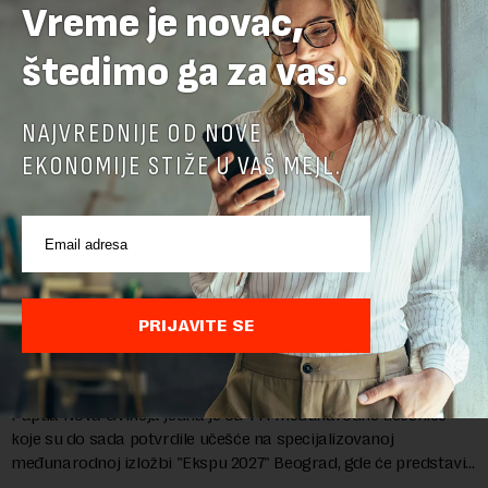
Vreme je novac,
štedimo ga za vas.
NAJVREDNIJE OD NOVE
EKONOMIJE STIŽE U VAŠ MEJL.
PRIJAVITE SE
Papua Nova Gvineja potvrdila učešće na Ekspo
2027
Papua Nova Gvineja jedna je od 141 međunarodne učesnice
koje su do sada potvrdile učešće na specijalizovanoj
međunarodnoj izložbi "Ekspu 2027" Beograd, gde će predstaviti
i kao državu sa najvećom jezičkom ra...