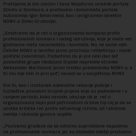
Pretnjama je bio izložen i Sava Majstorov, urednik portala
SOinfo iz Sombora, a prethodno i kolumnista portala
Autonomija Igor Besermenji, kao i programski direktor
NDNV-a Dinko Gruhonjić.
„Smatramo da je reč o organizovanoj kampanji protiv
profesionalnih novinara i našeg udruženja, koje je inače već
godinama meta nacionalista i šovinista. No, ne samo njih.
Čelnike NDNV-a neretko javno prozivaju i etiketiraju i visoki
politički zvavničnici. Podsetimo da je pre neki dan šef
poslaničke grupe vladajuće Srpske napredne stranke
Aleksandar Martinović javno vređao predsednika NDNV-a, a
to mu nije bilo ni prvi put“, navodi se u saopštenju NDNV.
Sve to, kao i izostanak adekvatne rekacije policije i
tužilaštva povodom brojnih prijava koje su podnošene i u
ranijem periodu, kako navode, ukazuje da je reč o
organizovanoj hajci pod patronatom države čiji cilj je da se
ućutka kritička reč protiv aktuelnog režima, ali i sloboda
medija i sloboda govora uopšte.
„Pozivamo građane da se odlučno suprotstave napadima
na profesionalne novinare, jer su slobodni mediji preduslov