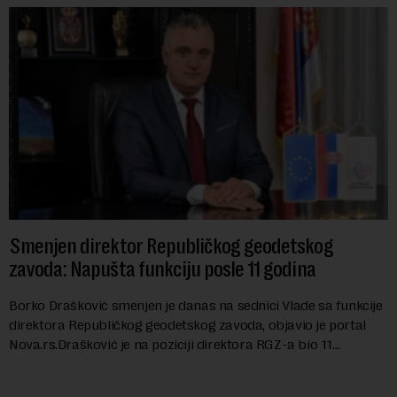
Smenjen direktor Republičkog geodetskog
zavoda: Napušta funkciju posle 11 godina
Borko Drašković smenjen je danas na sednici Vlade sa funkcije
direktora Republičkog geodetskog zavoda, objavio je portal
Nova.rs.Drašković je na poziciji direktora RGZ-a bio 11
godina.Kako piše Nova....