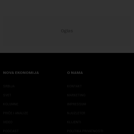
NOVA EKONOMIJA
O NAMA
SRBIJA
KONTAKT
SVET
MARKETING
KOLUMNE
IMPRESSUM
PRIČE I ANALIZE
NJUZLETER
VIDEO
KLIJENTI
PODCAST
POLITIKA PRIVATNOSTI