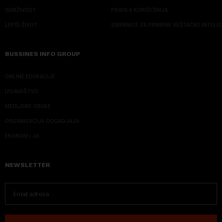
ODRŽIVOST
PRAVILA KORIŠĆENJA
LEPŠI ŽIVOT
SMERNICE ZA PRIMENU VEŠTAČKE INTELI
BUSSINES INFO GROUP
ONLINE EDUKACIJE
IZDAVAŠTVO
MEDIJSKE OBUKE
ORGANIZACIJA DOGADJAJA
EKONOM I JA
NEWSLETTER