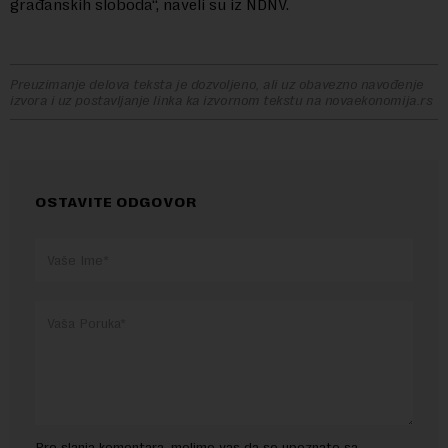
građanskih sloboda“, naveli su iz NDNV.
Preuzimanje delova teksta je dozvoljeno, ali uz obavezno navođenje
izvora i uz postavljanje linka ka izvornom tekstu na novaekonomija.rs
OSTAVITE ODGOVOR
Pre slanja komentara, molimo vas da se upoznate sa