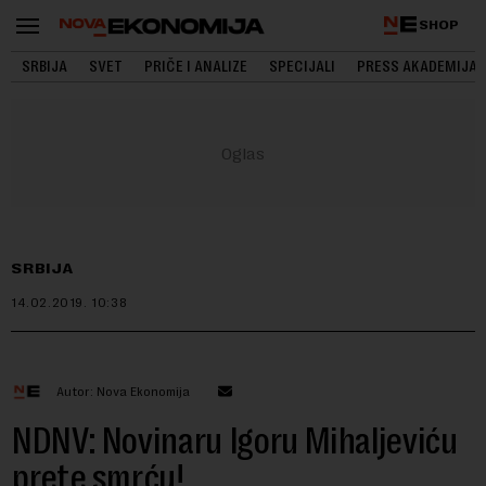
SHOP
SRBIJA
SVET
PRIČE I ANALIZE
SPECIJALI
PRESS AKADEMIJA
SRBIJA
14.02.2019.
10:38
Autor: Nova Ekonomija
NDNV: Novinaru Igoru Mihaljeviću
prete smrću!