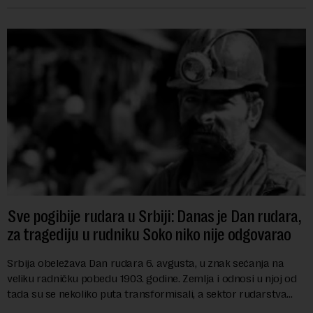
Sve pogibije rudara u Srbiji: Danas je Dan rudara,
za tragediju u rudniku Soko niko nije odgovarao
Srbija obeležava Dan rudara 6. avgusta, u znak sećanja na
veliku radničku pobedu 1903. godine. Zemlja i odnosi u njoj od
tada su se nekoliko puta transformisali, a sektor rudarstva
danas karakterišu velike r...