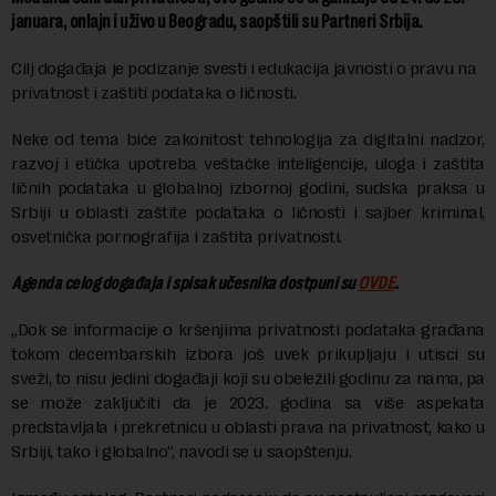
januara, onlajn i uživo u Beogradu, saopštili su Partneri Srbija.
Cilj događaja je podizanje svesti i edukacija javnosti o pravu na
privatnost i zaštiti podataka o ličnosti.
Neke od tema biće zakonitost tehnologija za digitalni nadzor,
razvoj i etička upotreba veštačke inteligencije, uloga i zaštita
ličnih podataka u globalnoj izbornoj godini, sudska praksa u
Srbiji u oblasti zaštite podataka o ličnosti i sajber kriminal,
osvetnička pornografija i zaštita privatnosti.
Agenda celog događaja i spisak učesnika dostpuni su
OVDE
.
„Dok se informacije o kršenjima privatnosti podataka građana
tokom decembarskih izbora još uvek prikupljaju i utisci su
sveži, to nisu jedini događaji koji su obeležili godinu za nama, pa
se može zaključiti da je 2023. godina sa više aspekata
predstavljala i prekretnicu u oblasti prava na privatnost, kako u
Srbiji, tako i globalno“, navodi se u saopštenju.