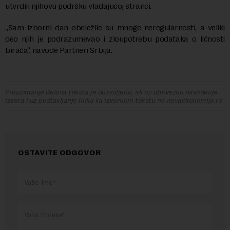
utvrdili njihovu podršku vladajućoj stranci.
„Sam izborni dan obeležile su mnoge neregularnosti, a veliki
deo njih je podrazumevao i zloupotrebu podataka o ličnosti
birača“, navode Partneri Srbija.
Preuzimanje delova teksta je dozvoljeno, ali uz obavezno navođenje
izvora i uz postavljanje linka ka izvornom tekstu na novaekonomija.rs
OSTAVITE ODGOVOR