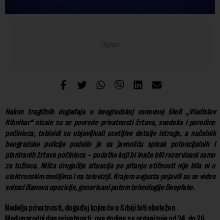
Nakon tragičnih događaja u beogradskoj osnovnoj školi „Vladislav
Ribnikar“ nizale su se povrede privatnosti žrtava, svedoka i porodice
počinioca, tabloidi su objavljivali osetljive detalje istrage, a načelnik
beogradske policije podelio je sa javnošću spisak potencijalnih i
planiranih žrtava počinioca – podatke koji bi inače bili rezervisani samo
za tužioca. Ništa drugačija situacija po pitanju etičnosti nije bila ni u
elektronskim medijima i na televiziji. Krajem avgusta pojavili su se video
snimci članova opozicije, generisani putem tehnologije Deepfake.
Nedelja privatnosti, događaj kojim će u Srbiji biti obeležen
Međunarodni dan privatnosti, ove godine se organizuje od 24. do 26.