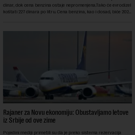
dinar, dok cena benzina ostaje nepromenjena.Tako će evrodizel
koštati 227 dinara po litru. Cena benzina, kao i dosad, biće 202
dinara po litru. ...
Rajaner za Novu ekonomiju: Obustavljamo letove
iz Srbije od ove zime
Pojedini mediji primetili su da je preko sistema rezervacija