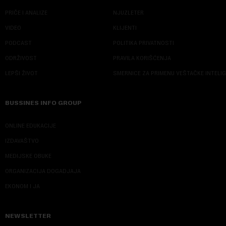
PRIČE I ANALIZE
NJUZLETER
VIDEO
KLIJENTI
PODCAST
POLITIKA PRIVATNOSTI
ODRŽIVOST
PRAVILA KORIŠĆENJA
LEPŠI ŽIVOT
SMERNICE ZA PRIMENU VEŠTAČKE INTELI
BUSSINES INFO GROUP
ONLINE EDUKACIJE
IZDAVAŠTVO
MEDIJSKE OBUKE
ORGANIZACIJA DOGADJAJA
EKONOM I JA
NEWSLETTER