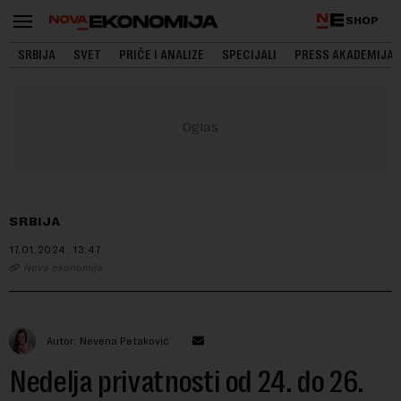
SHOP
SRBIJA
SVET
PRIČE I ANALIZE
SPECIJALI
PRESS AKADEMIJA
SRBIJA
17.01.2024.
13:47
Nova ekonomija
Autor: Nevena Petaković
Nedelja privatnosti od 24. do 26.