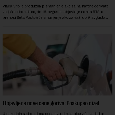
Vlada Srbije produžila je smanjenje akciza na naftne derivate
za još sedam dana, do 16. avgusta, objavio je danas RTS, a
prenosi Beta.Postojeće smanjenje akciza važi do 9. avgusta
kao mera ublažavanja po...
Objavljene nove cene goriva: Poskupeo dizel
U narednih sedam dana cena evrodizela biće viša za jedan