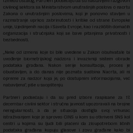
Između ostalog, Partneri podsećaju da su nastavljeni razgovori
civilnog sektora sa Ministarstvom unutrašnjih poslova o nacrtu
Zakona o unutrašnjim poslovima, koji je ponovno stavljen u
razmatranje uprkos zabrinutosti i kritike od strane Evropske
unije, Ujedinjenih nacija i Saveta Evrope, kao i različitih domaćih
organizacija i stručnjaka koji se bave pitanjima privatnosti i
bezbednosti.
„Neke od izmena koje bi bile uvedene u Zakon obuhvatale bi
uvođenje biometrijskog nadzora i invazivniji sistem obrade
podataka građana. Nakon serije konsultacija, proces je
obustavljen, a do danas nije poznata sudbina Nacrta, ali ni
opreme za nadzor koja je, po dostupnim informacijama, već
nabavljena“, piše u saopštenju.
Partneri podsećaju i da su pred izbore raspisane za 17.
decembar civilni sektor i stručna javnost upozoravali na brojne
neregularnosti, a da je situacija dostigla svoj vrhunac
istraživanjem koje je sproveo CINS u kom su otkriveni SNS kol
centri u kojima su ljudi bili plaćeni da zloupotrebom ličnih
podataka građana kupuju glasove i zovu građane kako bi