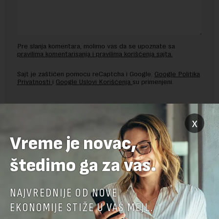
Pre slanja komentara, molimo vas da se upoznate sa
pravilima komentarisanja i pravilima korišćenja sajta.
Sajt je zaštićen pomocu reCaptcha i Google.
Google Politika
Privatnosti
i
Google Uslovi Korišćenja
su primenjeni.
x
Vreme je novac,
štedimo ga za vas.
NAJVREDNIJE OD NOVE
EKONOMIJE STIŽE U VAŠ MEJL.