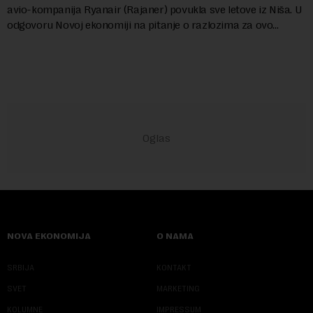
avio-kompanija Ryanair (Rajaner) povukla sve letove iz Niša. U
odgovoru Novoj ekonomiji na pitanje o razlozima za ovo
povlačenje, ovaj avio-gigant...
NOVA EKONOMIJA
O NAMA
SRBIJA
KONTAKT
SVET
MARKETING
KOLUMNE
IMPRESSUM