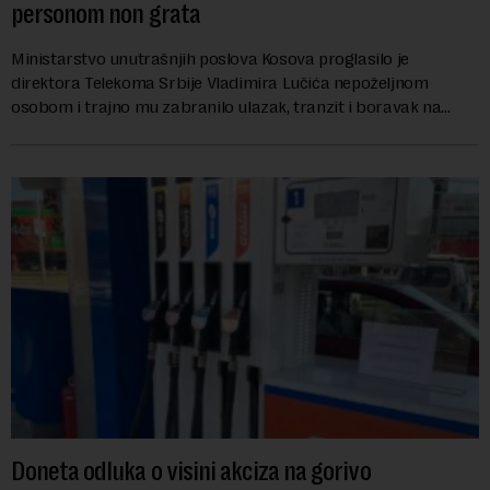
personom non grata
Ministarstvo unutrašnjih poslova Kosova proglasilo je
direktora Telekoma Srbije Vladimira Lučića nepoželjnom
osobom i trajno mu zabranilo ulazak, tranzit i boravak na
Kosovu, navodeći kao razlog njegove javn...
Doneta odluka o visini akciza na gorivo