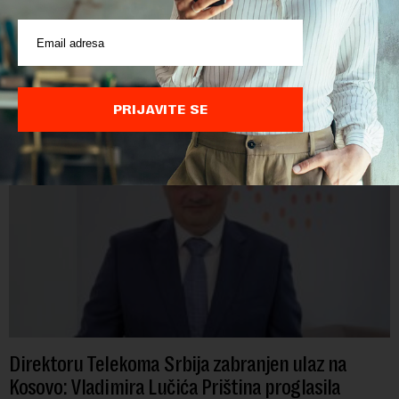
POVEZANI SADRŽAJI
PRIJAVITE SE
Direktoru Telekoma Srbija zabranjen ulaz na
Kosovo: Vladimira Lučića Priština proglasila