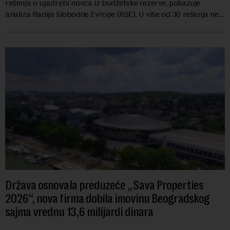
rešenja o upotrebi novca iz budžetske rezerve, pokazuje
analiza Radija Slobodne Evrope (RSE). U više od 30 rešenja ne
navodi se tačan iznos koji će ...
Država osnovala preduzeće „Sava Properties
2026“, nova firma dobila imovinu Beogradskog
sajma vrednu 13,6 milijardi dinara