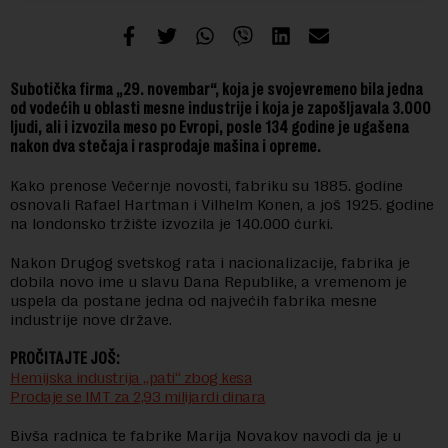
Subotička firma „29. novembar“, koja je svojevremeno bila jedna
od vodećih u oblasti mesne industrije i koja je zapošljavala 3.000
ljudi, ali i izvozila meso po Evropi, posle 134 godine je ugašena
nakon dva stečaja i rasprodaje mašina i opreme.
Kako prenose Večernje novosti, fabriku su 1885. godine
osnovali Rafael Hartman i Vilhelm Konen, a još 1925. godine
na londonsko tržište izvozila je 140.000 ćurki.
Nakon Drugog svetskog rata i nacionalizacije, fabrika je
dobila novo ime u slavu Dana Republike, a vremenom je
uspela da postane jedna od najvećih fabrika mesne
industrije nove države.
PROČITAJTE JOŠ:
Hemijska industrija „pati“ zbog kesa
Prodaje se IMT za 2,93 milijardi dinara
Bivša radnica te fabrike Marija Novakov navodi da je u