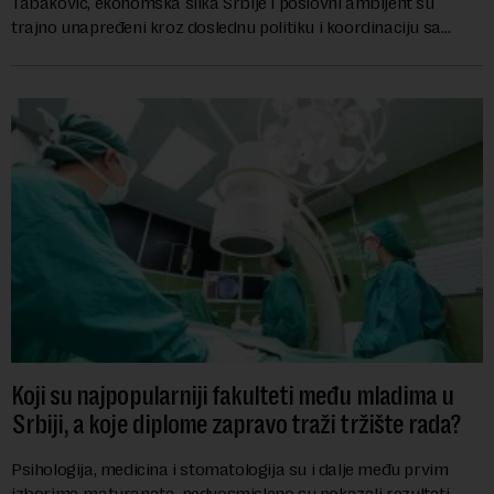
Tabaković, ekonomska slika Srbije i poslovni ambijent su
trajno unapređeni kroz doslednu politiku i koordinaciju sa
Vladom, saopštila je Narodna banka Srbi...
Koji su najpopularniji fakulteti među mladima u
Srbiji, a koje diplome zapravo traži tržište rada?
Psihologija, medicina i stomatologija su i dalje među prvim
izborima maturanata, nedvosmisleno su pokazali rezultati