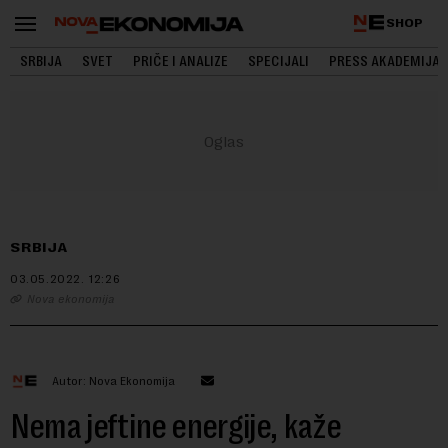
SHOP
SRBIJA
SVET
PRIČE I ANALIZE
SPECIJALI
PRESS AKADEMIJA
SRBIJA
03.05.2022.
12:26
Nova ekonomija
Autor: Nova Ekonomija
Nema jeftine energije, kaže