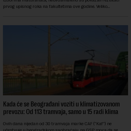
prvog upisnog roka na fakultetima ove godine. Veliko
interesovanje beleže i FON i Ekonomsk...
Kada će se Beograđani voziti u klimatizovanom
prevozu: Od 113 tramvaja, samo u 15 radi klima
Ovih dana nijedan od 30 tramvaja marke CAF ("Kaf") ne
učestvuje u beogradskom saobraćaju, pa GSP mora da se