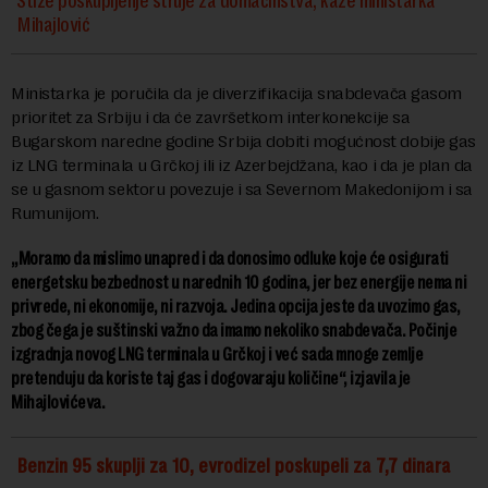
Stiže poskupljenje struje za domaćinstva, kaže ministarka
Mihajlović
Ministarka je poručila da je diverzifikacija snabdevača gasom
prioritet za Srbiju i da će završetkom interkonekcije sa
Bugarskom naredne godine Srbija dobiti mogućnost dobije gas
iz LNG terminala u Grčkoj ili iz Azerbejdžana, kao i da je plan da
se u gasnom sektoru povezuje i sa Severnom Makedonijom i sa
Rumunijom.
„Moramo da mislimo unapred i da donosimo odluke koje će osigurati
energetsku bezbednost u narednih 10 godina, jer bez energije nema ni
privrede, ni ekonomije, ni razvoja. Jedina opcija jeste da uvozimo gas,
zbog čega je suštinski važno da imamo nekoliko snabdevača. Počinje
izgradnja novog LNG terminala u Grčkoj i već sada mnoge zemlje
pretenduju da koriste taj gas i dogovaraju količine“, izjavila je
Mihajlovićeva.
Benzin 95 skuplji za 10, evrodizel poskupeli za 7,7 dinara