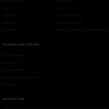
PRIČE I ANALIZE
NJUZLETER
VIDEO
KLIJENTI
PODCAST
POLITIKA PRIVATNOSTI
ODRŽIVOST
PRAVILA KORIŠĆENJA
LEPŠI ŽIVOT
SMERNICE ZA PRIMENU VEŠTAČKE INTELI
BUSSINES INFO GROUP
ONLINE EDUKACIJE
IZDAVAŠTVO
MEDIJSKE OBUKE
ORGANIZACIJA DOGADJAJA
EKONOM I JA
NEWSLETTER