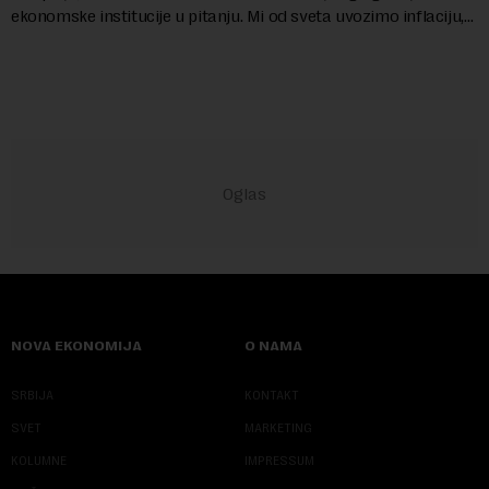
ekonomske institucije u pitanju. Mi od sveta uvozimo inflaciju,
robu lošijeg kvalitet...
NOVA EKONOMIJA
O NAMA
SRBIJA
KONTAKT
SVET
MARKETING
KOLUMNE
IMPRESSUM