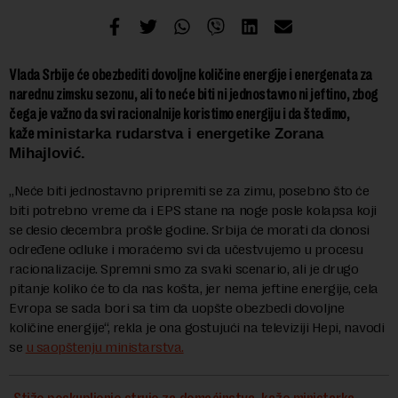
Vlada Srbije će obezbediti dovoljne količine energije i energenata za
narednu zimsku sezonu, ali to neće biti ni jednostavno ni jeftino, zbog
čega je važno da svi racionalnije koristimo energiju i da štedimo,
kaže
ministarka rudarstva i energetike Zorana
Mihajlović.
„Neće biti jednostavno pripremiti se za zimu, posebno što će
biti potrebno vreme da i EPS stane na noge posle kolapsa koji
se desio decembra prošle godine. Srbija će morati da donosi
određene odluke i moraćemo svi da učestvujemo u procesu
racionalizacije. Spremni smo za svaki scenario, ali je drugo
pitanje koliko će to da nas košta, jer nema jeftine energije, cela
Evropa se sada bori sa tim da uopšte obezbedi dovoljne
količine energije“, rekla je ona gostujući na televiziji Hepi, navodi
se
u saopštenju ministarstva.