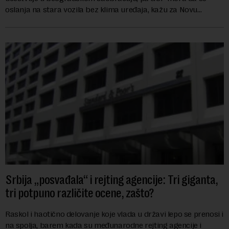
oslanja na stara vozila bez klima uređaja, kažu za Novu
ekonomiju iz Sindikata Centar – GSP i Centr...
Srbija „posvađala“ i rejting agencije: Tri giganta,
tri potpuno različite ocene, zašto?
Raskol i haotično delovanje koje vlada u državi lepo se prenosi i
na spolja, barem kada su međunarodne rejting agencije i