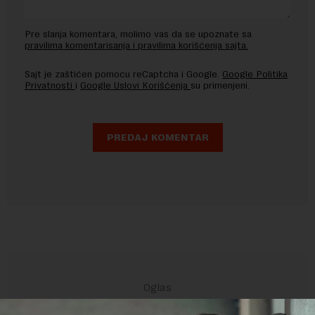
Pre slanja komentara, molimo vas da se upoznate sa
pravilima komentarisanja i pravilima korišćenja sajta.
Sajt je zaštićen pomocu reCaptcha i Google.
Google Politika
Privatnosti
i
Google Uslovi Korišćenja
su primenjeni.