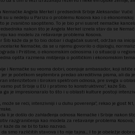
i to da s tim u vezi izražavaju rezervu i neke evropske zemlje, ali
 Nemačke Angela Merkel i predsednik Srbije Aleksandar Vučić
i su u nedelju u Parizu o problemu Kosova kao i o ekonomskoj 
što je zvanično saopšteno. To je bio prvi susret nemačke kancel
edsednika nakon što je Angela Merkel iznela stav da se Nemačk
enju kao modelu za rešavanje problema Kosova.
Šib kaže da je to bio dobar i dugačak susret, održan na inicij
ncelarke Nemačke, da se u njemu govorilo o dijalogu, normaliza
grada i Prištine, o ekonomskim odnosima i o situaciji u regio
a jedna opšta razmena mišljenja o političkim i ekonomskim tem
ije i Nemačke su veoma dobri, ocenjuje ambasador, koji ističe d
 jer je početkom septembra predao akreditivna pisma, ali da je
ran intenzitetom i širokim spektrom odnosa, pre svega u oblast
vamo put Srbije u EU i pratimo to konstruktivno“, kaže Šib.
a ga je impresionaralo to što i u oblasti kulture postoji intenzi
 može se reći, intenzivniji i u duhu poverenja“, rekao je gost N1, 
mske.
 da li je došlo do zahlađenja odnosa Nemačke i Srbije nakon što
rotiv razgraničenja kao modela za rešavanje problema Kosova,
 kaže da ne bi to tako nazvao.
da smo različitih stavova i to nije tajna… I to je obeležje dobr