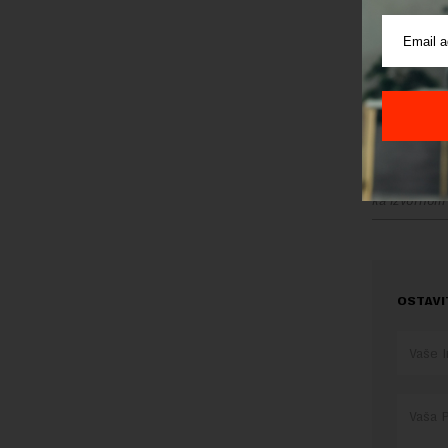
funkciji. 
sumnje, al
kaže Šib, 
Na pitanje
politici N
kontinuitet
ni to da je
Preuzimanje 
ka izvornom
OSTAVI