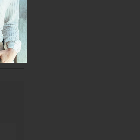
ema
tranke,
reta u
a da ima
niti, kao
janje linka