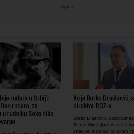
ije rudara u Srbiji:
Ko je Borko Drašković, 
 Dan rudara, za
direktor RGZ-a
u u rudniku Soko niko
Borko Drašković, dosadašnji d
ovarao
Republičkog geodetskog zavo
smenjen je danas, odlukom Vl
ležava Dan rudara 6. avgusta,