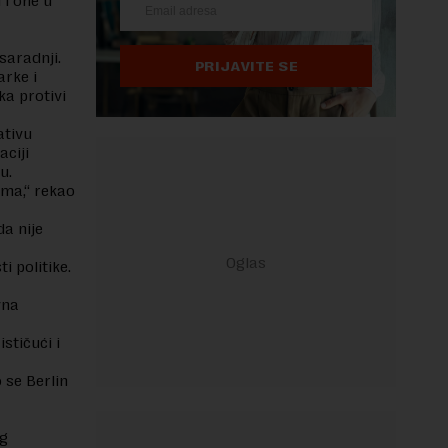
 i one u
saradnji.
PRIJAVITE SE
arke i
a protivi
ativu
ciji
nu.
ama,“ rekao
a nije
i politike.
vna
ističući i
 se Berlin
og