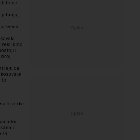
li to ne
pitanju,
, crkvene
osovski
i rekli smo
ostoji i
 broj
atraju da
da kosovska
 to
u otvorile
mbasador
isana i
o za