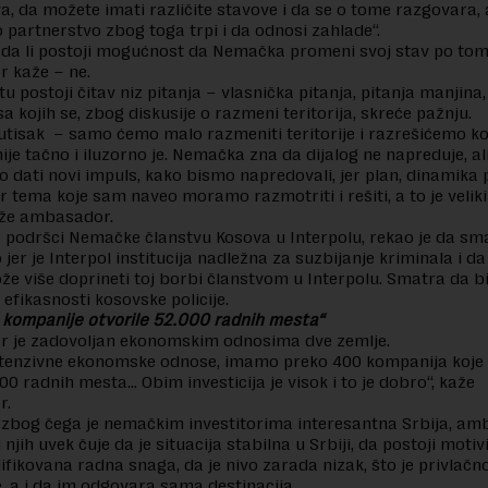
a, da možete imati različite stavove i da se o tome razgovara, a
o partnerstvo zbog toga trpi i da odnosi zahlade“.
 da li postoji mogućnost da Nemačka promeni svoj stav po tom 
 kaže – ne.
tu postoji čitav niz pitanja – vlasnička pitanja, pitanja manjina
sa kojih se, zbog diskusije o razmeni teritorija, skreće pažnju.
e utisak – samo ćemo malo razmeniti teritorije i razrešićemo k
nije tačno i iluzorno je. Nemačka zna da dijalog ne napreduje, al
dati novi impuls, kako bismo napredovali, jer plan, dinamika p
ar tema koje sam naveo moramo razmotriti i rešiti, a to je veliki
aže ambasador.
 podršci Nemačke članstvu Kosova u Interpolu, rekao je da sm
 jer je Interpol institucija nadležna za suzbijanje kriminala i 
ože više doprineti toj borbi članstvom u Interpolu. Smatra da bi
 efikasnosti kosovske policije.
kompanije otvorile 52.000 radnih mesta“
 je zadovoljan ekonomskim odnosima dve zemlje.
tenzivne ekonomske odnose, imamo preko 400 kompanija koje s
00 radnih mesta… Obim investicija je visok i to je dobro“, kaže
r.
 zbog čega je nemačkim investitorima interesantna Srbija, a
njih uvek čuje da je situacija stabilna u Srbiji, da postoji motiv
ifikovana radna snaga, da je nivo zarada nizak, što je privlačn
e, a i da im odgovara sama destinacija.