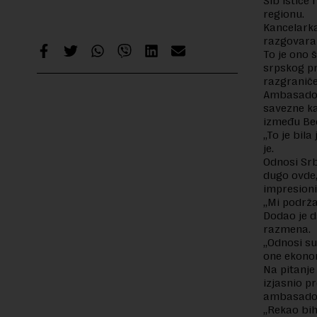
Šib ističe 
regionu.
Kancelarka
razgovaral
To je ono 
srpskog pr
razgranič
Ambasador 
savezne ka
između Beo
„To je bil
je.
Odnosi Srb
dugo ovde,
impresioni
„Mi podrža
Dodao je d
razmena.
„Odnosi su,
one ekono
Na pitanje
izjasnio p
ambasador
„Rekao bih 