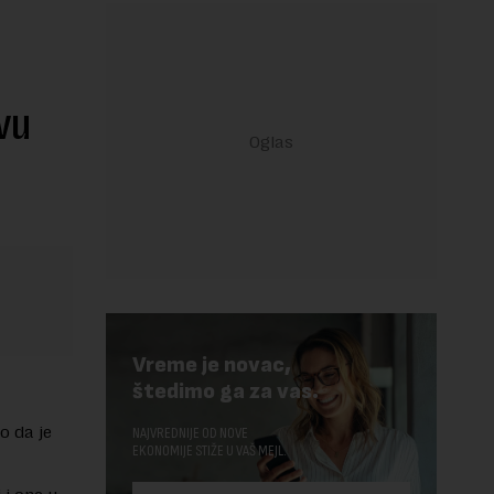
vu
Vreme je novac,
štedimo ga za vas.
o da je
NAJVREDNIJE OD NOVE
EKONOMIJE STIŽE U VAŠ MEJL.