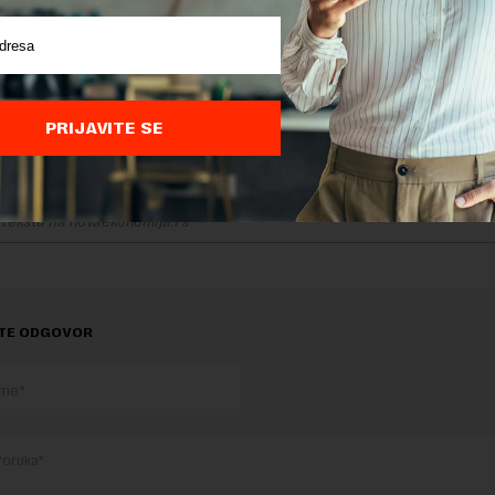
Ona je izjavila da će ispoštovati svoj mandat do kraja, tu n
i je isto tako najavila da će predati funkciju predsednika s
dodajući da ima nekoliko kandidata i za tu funkciju.
 da li će odlazak aktuelne nemačke kancelarke dovesti do zaok
emačke, ambasador kaže da je njegova država do sada pokazal
, da je za nju Evropa važna vrednost i cilj, i da se to neće prome
PRIJAVITE SE
 ovaj region važan za Berlin.
delova teksta je dozvoljeno, ali uz obavezno navođenje izvora i uz postavl
 tekstu na novaekonomija.rs
TE ODGOVOR