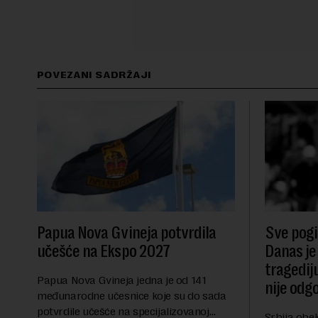
POVEZANI SADRŽAJI
Papua Nova Gvineja potvrdila
Sve pogib
učešće na Ekspo 2027
Danas je
tragedij
Papua Nova Gvineja jedna je od 141
nije odg
međunarodne učesnice koje su do sada
potvrdile učešće na specijalizovanoj
Srbija obe