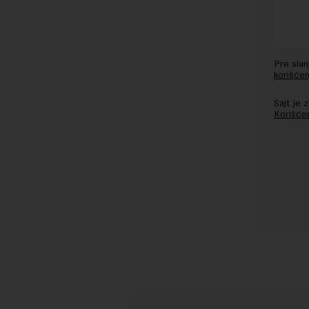
Pre sla
korišćen
Sajt je
Korišće