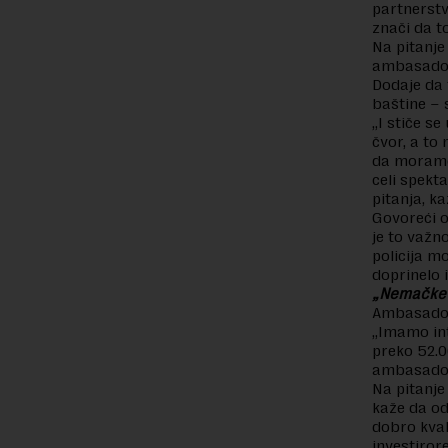
partnerstv
znači da t
Na pitanje
ambasador
Dodaje da 
baštine – 
„I stiče s
čvor, a to 
da moramo 
celi spekt
pitanja, k
Govoreći o
je to važno
policija m
doprinelo i
„Nemačke 
Ambasador
„Imamo in
preko 52.0
ambasado
Na pitanje
kaže da od 
dobro kval
investiror