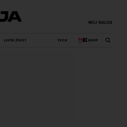
MOJ NALOG
SHOP
LEPŠI ŽIVOT
TECH