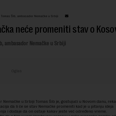
: Tomas Šib, ambasador Nemačke u Srbiji
čka neće promeniti stav o Koso
b, ambasador Nemačke u Srbiji
Nemačke u Srbiji Tomas Šib je, gostujući u Novom danu, reka
lacija da li će se stav Nemačke promeniti kad je u pitanju ideja
nja i dodaje da on ostaje kakav jeste već određeno vreme.