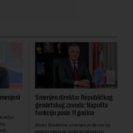
smenjeni
Smenjen direktor Republičkog
geodetskog zavoda: Napušta
funkciju posle 11 godina
irektor
da,
Borko Drašković smenjen je danas na
ade
sednici Vlade sa funkcije direktora