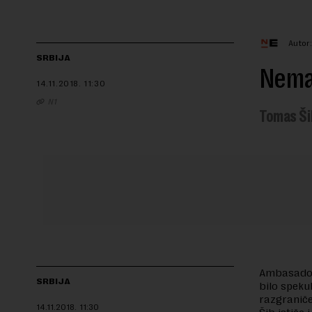
Autor
SRBIJA
Nema
14.11.2018.
11:30
N1
Tomas Ši
Ambasador 
SRBIJA
bilo speku
razgraniče
14.11.2018.
11:30