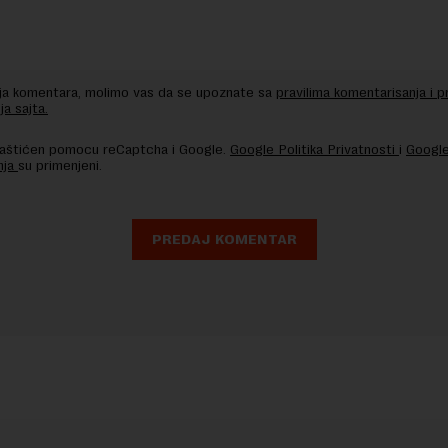
nja komentara, molimo vas da se upoznate sa
pravilima komentarisanja i p
ja sajta.
 zaštićen pomocu reCaptcha i Google.
Google Politika Privatnosti
i
Google
nja
su primenjeni.