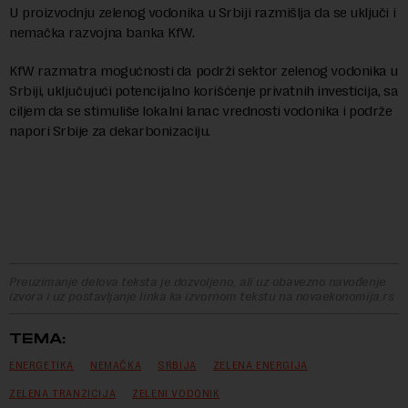
U proizvodnju zelenog vodonika u Srbiji razmišlja da se uključi i
nemačka razvojna banka KfW.
KfW razmatra mogućnosti da podrži sektor zelenog vodonika u
Srbiji, uključujući potencijalno korišćenje privatnih investicija, sa
ciljem da se stimuliše lokalni lanac vrednosti vodonika i podrže
napori Srbije za dekarbonizaciju.
Preuzimanje delova teksta je dozvoljeno, ali uz obavezno navođenje
izvora i uz postavljanje linka ka izvornom tekstu na novaekonomija.rs
TEMA:
ENERGETIKA
NEMAČKA
SRBIJA
ZELENA ENERGIJA
ZELENA TRANZICIJA
ZELENI VODONIK