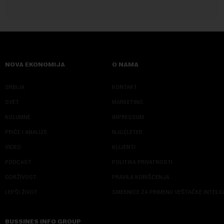
NOVA EKONOMIJA
O NAMA
SRBIJA
KONTAKT
SVET
MARKETING
KOLUMNE
IMPRESSUM
PRIČE I ANALIZE
NJUZLETER
VIDEO
KLIJENTI
PODCAST
POLITIKA PRIVATNOSTI
ODRŽIVOST
PRAVILA KORIŠĆENJA
LEPŠI ŽIVOT
SMERNICE ZA PRIMENU VEŠTAČKE INTELI
BUSSINES INFO GROUP