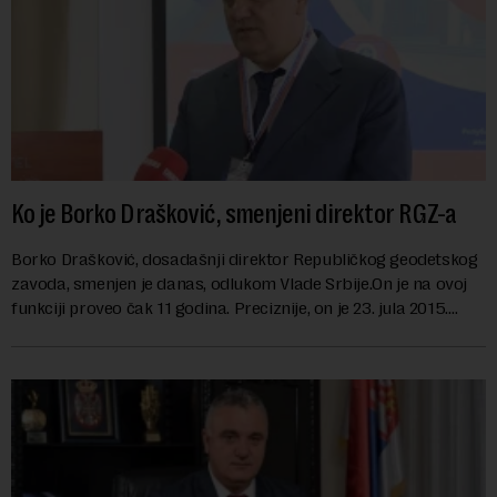
Ko je Borko Drašković, smenjeni direktor RGZ-a
Borko Drašković, dosadašnji direktor Republičkog geodetskog
zavoda, smenjen je danas, odlukom Vlade Srbije.On je na ovoj
funkciji proveo čak 11 godina. Preciznije, on je 23. jula 2015.
izabran za v.d. di...