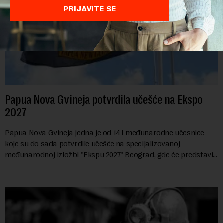
PRIJAVITE SE
Papua Nova Gvineja potvrdila učešće na Ekspo
2027
Papua Nova Gvineja jedna je od 141 međunarodne učesnice
koje su do sada potvrdile učešće na specijalizovanoj
međunarodnoj izložbi "Ekspu 2027" Beograd, gde će predstaviti
i kao državu sa najvećom jezičkom ra...