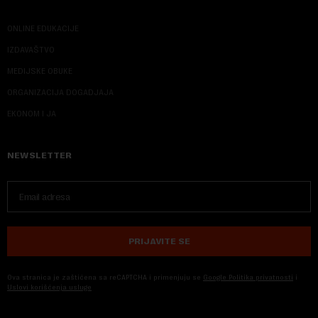
ONLINE EDUKACIJE
IZDAVAŠTVO
MEDIJSKE OBUKE
ORGANIZACIJA DOGADJAJA
EKONOM I JA
NEWSLETTER
PRIJAVITE SE
Ova stranica je zaštićena sa reCAPTCHA i primenjuju se
Google Politika privatnosti
i
Uslovi korišćenja usluge