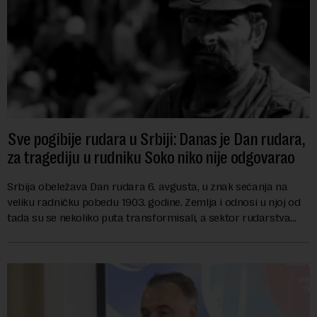
Sve pogibije rudara u Srbiji: Danas je Dan rudara,
za tragediju u rudniku Soko niko nije odgovarao
Srbija obeležava Dan rudara 6. avgusta, u znak sećanja na
veliku radničku pobedu 1903. godine. Zemlja i odnosi u njoj od
tada su se nekoliko puta transformisali, a sektor rudarstva
danas karakterišu velike r...