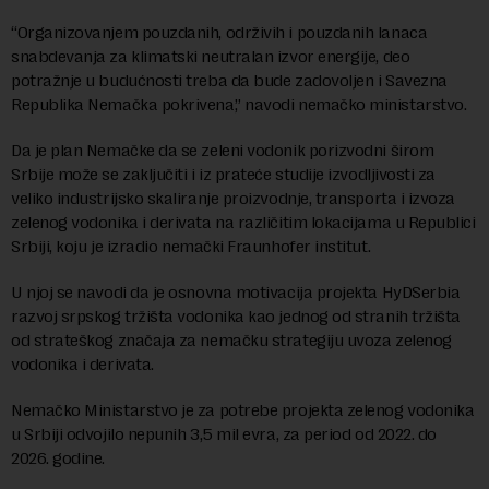
“Organizovanjem pouzdanih, održivih i pouzdanih lanaca
snabdevanja za klimatski neutralan izvor energije, deo
potražnje u budućnosti treba da bude zadovoljen i Savezna
Republika Nemačka pokrivena,” navodi nemačko ministarstvo.
Da je plan Nemačke da se zeleni vodonik porizvodni širom
Srbije može se zaključiti i iz prateće studije izvodljivosti za
veliko industrijsko skaliranje proizvodnje, transporta i izvoza
zelenog vodonika i derivata na različitim lokacijama u Republici
Srbiji, koju je izradio nemački Fraunhofer institut.
U njoj se navodi da je osnovna motivacija projekta HyDSerbia
razvoj srpskog tržišta vodonika kao jednog od stranih tržišta
od strateškog značaja za nemačku strategiju uvoza zelenog
vodonika i derivata.
Nemačko Ministarstvo je za potrebe projekta zelenog vodonika
u Srbiji odvojilo nepunih 3,5 mil evra, za period od 2022. do
2026. godine.