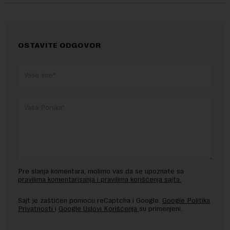
OSTAVITE ODGOVOR
Pre slanja komentara, molimo vas da se upoznate sa
pravilima komentarisanja i pravilima korišćenja sajta.
Sajt je zaštićen pomocu reCaptcha i Google.
Google Politika
Privatnosti
i
Google Uslovi Korišćenja
su primenjeni.