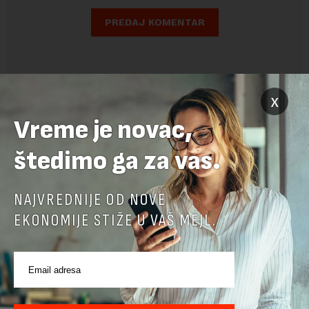
x
Vreme je novac,
štedimo ga za vas.
NAJVREDNIJE OD NOVE
EKONOMIJE STIŽE U VAŠ MEJL.
POVEZANI SADRŽAJI