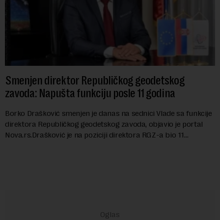
Smenjen direktor Republičkog geodetskog
zavoda: Napušta funkciju posle 11 godina
Borko Drašković smenjen je danas na sednici Vlade sa funkcije
direktora Republičkog geodetskog zavoda, objavio je portal
Nova.rs.Drašković je na poziciji direktora RGZ-a bio 11
godina.Kako piše Nova....