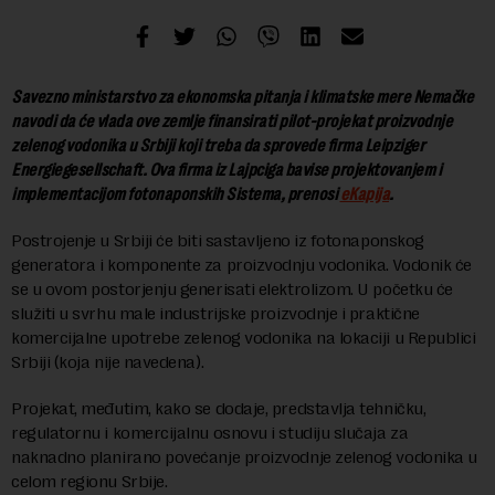
Savezno ministarstvo za ekonomska pitanja i klimatske mere Nemačke
navodi da će vlada ove zemlje finansirati pilot-projekat proizvodnje
zelenog vodonika u Srbiji koji treba da sprovede firma Leipziger
Energiegesellschaft. Ova firma iz Lajpciga bavise projektovanjem i
implementacijom fotonaponskih Sistema, prenosi
eKapija
.
Postrojenje u Srbiji će biti sastavljeno iz fotonaponskog
generatora i komponente za proizvodnju vodonika. Vodonik će
se u ovom postorjenju generisati elektrolizom. U početku će
služiti u svrhu male industrijske proizvodnje i praktične
komercijalne upotrebe zelenog vodonika na lokaciji u Republici
Srbiji (koja nije navedena).
Projekat, međutim, kako se dodaje, predstavlja tehničku,
regulatornu i komercijalnu osnovu i studiju slučaja za
naknadno planirano povećanje proizvodnje zelenog vodonika u
celom regionu Srbije.