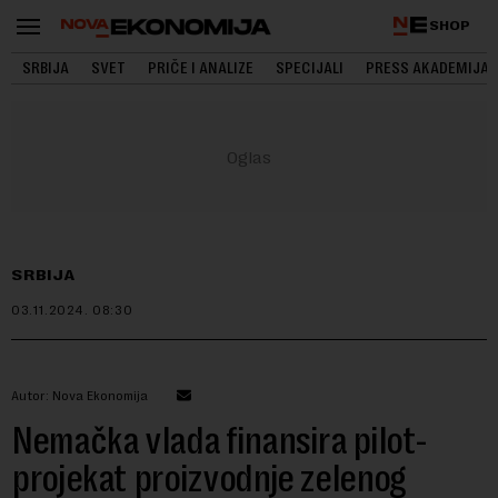
SHOP
SRBIJA
SVET
PRIČE I ANALIZE
SPECIJALI
PRESS AKADEMIJA
SRBIJA
03.11.2024.
08:30
Autor: Nova Ekonomija
Nemačka vlada finansira pilot-
projekat proizvodnje zelenog