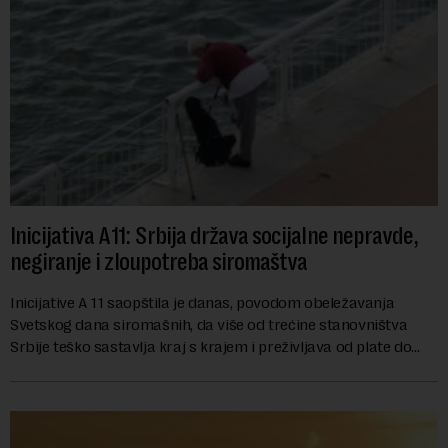
Inicijativa A11: Srbija država socijalne nepravde,
negiranje i zloupotreba siromaštva
Inicijative A 11 saopštila je danas, povodom obeležavanja
Svetskog dana siromašnih, da više od trećine stanovništva
Srbije teško sastavlja kraj s krajem i preživljava od plate do
plate.U saopštenju piše ...