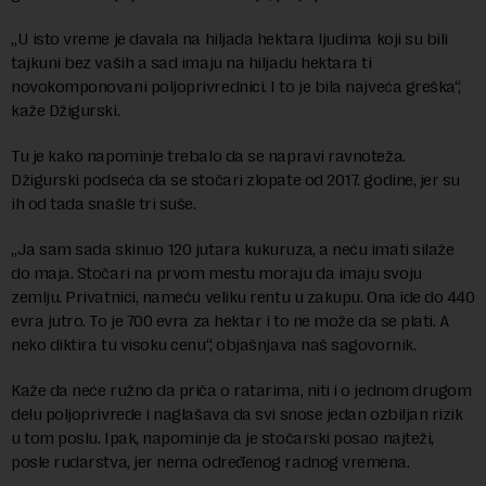
„U isto vreme je davala na hiljada hektara ljudima koji su bili
tajkuni bez vaših a sad imaju na hiljadu hektara ti
novokomponovani poljoprivrednici. I to je bila najveća greška“,
kaže Džigurski.
Tu je kako napominje trebalo da se napravi ravnoteža.
Džigurski podseća da se stočari zlopate od 2017. godine, jer su
ih od tada snašle tri suše.
„Ja sam sada skinuo 120 jutara kukuruza, a neću imati silaže
do maja. Stočari na prvom mestu moraju da imaju svoju
zemlju. Privatnici, nameću veliku rentu u zakupu. Ona ide do 440
evra jutro. To je 700 evra za hektar i to ne može da se plati. A
neko diktira tu visoku cenu“, objašnjava naš sagovornik.
Kaže da neće ružno da priča o ratarima, niti i o jednom drugom
delu poljoprivrede i naglašava da svi snose jedan ozbiljan rizik
u tom poslu. Ipak, napominje da je stočarski posao najteži,
posle rudarstva, jer nema određenog radnog vremena.