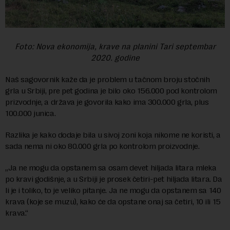
Foto: Nova ekonomija, krave na planini Tari septembar
2020. godine
Naš sagovornik kaže da je problem u tačnom broju stočnih
grla u Srbiji, pre pet godina je bilo oko 156.000 pod kontrolom
prizvodnje, a država je govorila kako ima 300.000 grla, plus
100.000 junica.
Razlika je kako dodaje bila u sivoj zoni koja nikome ne koristi, a
sada nema ni oko 80.000 grla po kontrolom proizvodnje.
„Ja ne mogu da opstanem sa osam devet hiljada litara mleka
po kravi godišnje, a u Srbiji je prosek četiri-pet hiljada litara. Da
li je i toliko, to je veliko pitanje. Ja ne mogu da opstanem sa 140
krava (koje se muzu), kako će da opstane onaj sa četiri, 10 ili 15
krava.“