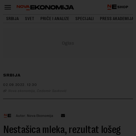
SHOP
SRBIJA
SVET
PRIČE I ANALIZE
SPECIJALI
PRESS AKADEMIJA
SRBIJA
02.09.2022.
12:30
Nova ekonomija, Čedomir Savković
Autor: Nova Ekonomija
Nestašica mleka, rezultat lošeg