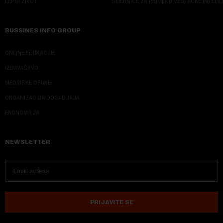
LEPŠI ŽIVOT
SMERNICE ZA PRIMENU VEŠTAČKE INTELI
BUSSINES INFO GROUP
ONLINE EDUKACIJE
IZDAVAŠTVO
MEDIJSKE OBUKE
ORGANIZACIJA DOGADJAJA
EKONOM I JA
NEWSLETTER
PRIJAVITE SE