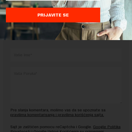
Preuzimanje delova teksta je dozvoljeno, ali uz obavezno navođenje
izvora i uz postavljanje linka ka izvornom tekstu na novaekonomija.rs
PRIJAVITE SE
OSTAVITE ODGOVOR
Pre slanja komentara, molimo vas da se upoznate sa
pravilima komentarisanja i pravilima korišćenja sajta.
Sajt je zaštićen pomocu reCaptcha i Google.
Google Politika
Privatnosti
i
Google Uslovi Korišćenja
su primenjeni.