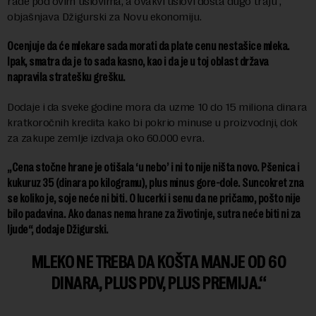
rade pod ovim uslovima, a ovakvi uslovi dosta dugo traju“,
objašnjava Džigurski za Novu ekonomiju.
Ocenjuje da će mlekare sada morati da plate cenu nestašice mleka.
Ipak, smatra da je to sada kasno, kao i da je u toj oblast država
napravila stratešku grešku.
Dodaje i da sveke godine mora da uzme 10 do 15 miliona dinara
kratkoročnih kredita kako bi pokrio minuse u proizvodnji, dok
za zakupe zemlje izdvaja oko 60.000 evra.
„Cena stočne hrane je otišala ‘u nebo’ i ni to nije ništa novo. Pšenica i
kukuruz 35 (dinara po kilogramu), plus minus gore-dole. Suncokret zna
se koliko je, soje neće ni biti. O lucerki i senu da ne pričamo, pošto nije
bilo padavina. Ako danas nema hrane za životinje, sutra neće biti ni za
ljude“, dodaje Džigurski.
MLEKO NE TREBA DA KOŠTA MANJE OD 60
DINARA, PLUS PDV, PLUS PREMIJA.