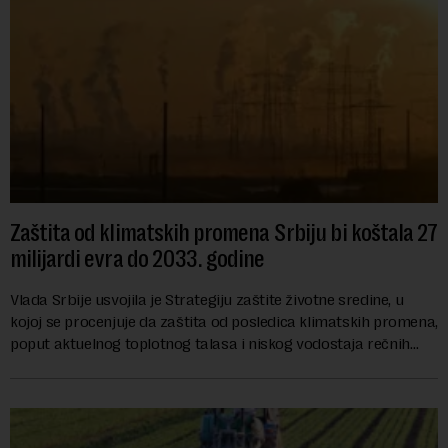
Zaštita od klimatskih promena Srbiju bi koštala 27
milijardi evra do 2033. godine
Vlada Srbije usvojila je Strategiju zaštite životne sredine, u
kojoj se procenjuje da zaštita od posledica klimatskih promena,
poput aktuelnog toplotnog talasa i niskog vodostaja rečnih
slivova, zahteva inve...