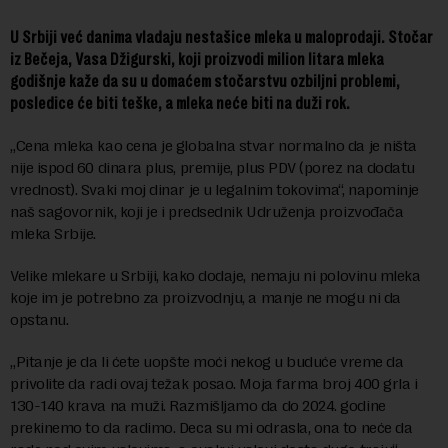
U Srbiji već danima vladaju nestašice mleka u maloprodaji. Stočar
iz Bečeja, Vasa Džigurski, koji proizvodi milion litara mleka
godišnje kaže da su
u domaćem stočarstvu ozbiljni problemi,
posledice će biti teške, a mleka neće biti na duži rok.
„Cena mleka kao cena je globalna stvar normalno da je ništa
nije ispod 60 dinara plus, premije, plus PDV (porez na dodatu
vrednost). Svaki moj dinar je u legalnim tokovima“, napominje
naš sagovornik, koji je i predsednik Udruženja proizvođača
mleka Srbije.
Velike mlekare u Srbiji, kako dodaje, nemaju ni polovinu mleka
koje im je potrebno za proizvodnju, a manje ne mogu ni da
opstanu.
„Pitanje je da li ćete uopšte moći nekog u buduće vreme da
privolite da radi ovaj težak posao. Moja farma broj 400 grla i
130-140 krava na muži. Razmišljamo da do 2024. godine
prekinemo to da radimo. Deca su mi odrasla, ona to neće da