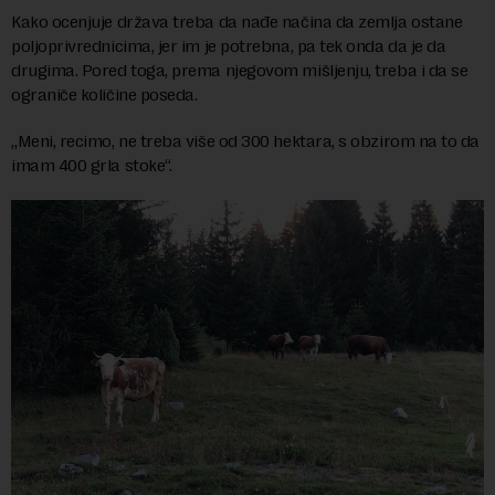
Kako ocenjuje država treba da nađe načina da zemlja ostane
poljoprivrednicima, jer im je potrebna, pa tek onda da je da
drugima. Pored toga, prema njegovom mišljenju, treba i da se
ograniče količine poseda.
„Meni, recimo, ne treba više od 300 hektara, s obzirom na to da
imam 400 grla stoke“.