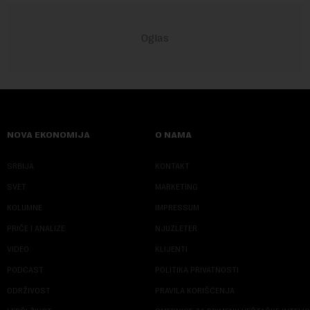
NOVA EKONOMIJA
O NAMA
SRBIJA
KONTAKT
SVET
MARKETING
KOLUMNE
IMPRESSUM
PRIČE I ANALIZE
NJUZLETER
VIDEO
KLIJENTI
PODCAST
POLITIKA PRIVATNOSTI
ODRŽIVOST
PRAVILA KORIŠĆENJA