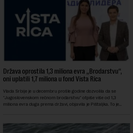
Država oprostila 1,3 miliona evra „Brodarstvu“,
oni uplatili 1,7 miliona u fond Vista Rica
Vlada Srbije je u decembru prošle godine dozvolila da se
"Jugoslovenskom rečnom brodarstvu" otpiše više od 1,3
miliona evra duga prema državi, objavila je Pištaljka. To je
učinjeno zaključkom koji do danas n...