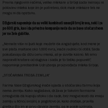
Prema njegovim rečima, velike mlekare u Srbiji sada nemaju ni
polovinu mleka koje im je potrebno, dok male mlekare tek ne
mogu ni da opstanu.
Džigurski napominje da su veliki kombinati smanjili broj krava, neki i za
po 600 grla, kao i da privatne kompanije neće da se bave stočarstvom
jer ne žele gubitke.
„Nemate više ni ljudi koje možete da angažujete, kod mene je
sve plata maltene oko 1.000 evra, inače radnici bi otišli. Sada
pokušavaju da dižu cenu mleka, ali je suviše kasno. Mi smo
napravili kratere od dugova i sada je to teško popuniti“,
napominje predsednik Udruženja proizvođača mleka Srbije.
„STOČARIMA TREBA ZEMLJA“
Farma Vase Džigurskog inače spada u stočarsku farmu koja
nema zemlju. Kako naglašava, država je takvim farmama
omogućila da kupuju stoku i da rade, bez mogućnosti da imaju
zemlju u ličnoj svojini, a pogotovo je, kako dodaje, pravila
grešku što im je prvo davala zemlju, pa je posle uzimala.