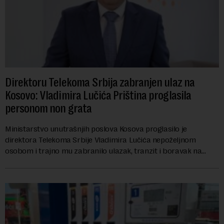
Direktoru Telekoma Srbija zabranjen ulaz na
Kosovo: Vladimira Lučića Priština proglasila
personom non grata
Ministarstvo unutrašnjih poslova Kosova proglasilo je
direktora Telekoma Srbije Vladimira Lučića nepoželjnom
osobom i trajno mu zabranilo ulazak, tranzit i boravak na
Kosovu, navodeći kao razlog njegove javn...