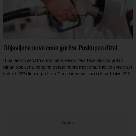
Objavljene nove cene goriva: Poskupeo dizel
U narednih sedam dana cena evrodizela biće viša za jedan
dinar, dok cena benzina ostaje nepromenjena.Tako će evrodizel
koštati 227 dinara po litru. Cena benzina, kao i dosad, biće 202
dinara po litru. ...