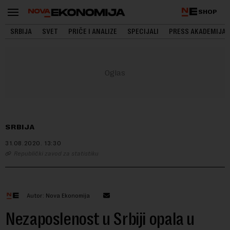
SHOP
SRBIJA
SVET
PRIČE I ANALIZE
SPECIJALI
PRESS AKADEMIJA
SRBIJA
31.08.2020.
13:30
Republički zavod za statistiku
Autor: Nova Ekonomija
Nezaposlenost u Srbiji opala u