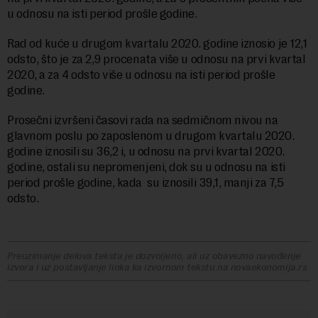
u odnosu na isti period prošle godine.
Rad od kuće u drugom kvartalu 2020. godine iznosio je 12,1
odsto, što je za 2,9 procenata više u odnosu na prvi kvartal
2020, a za 4 odsto više u odnosu na isti period prošle
godine.
Prosečni izvršeni časovi rada na sedmičnom nivou na
glavnom poslu po zaposlenom u drugom kvartalu 2020.
godine iznosili su 36,2 i, u odnosu na prvi kvartal 2020.
godine, ostali su nepromenjeni, dok su u odnosu na isti
period prošle godine, kada su iznosili 39,1, manji za 7,5
odsto.
Preuzimanje delova teksta je dozvoljeno, ali uz obavezno navođenje
izvora i uz postavljanje linka ka izvornom tekstu na novaekonomija.rs