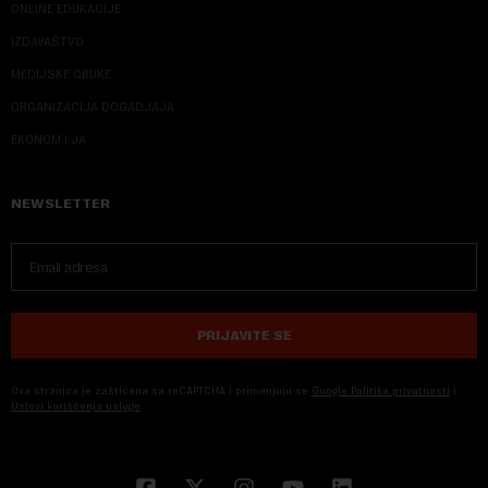
ONLINE EDUKACIJE
IZDAVAŠTVO
MEDIJSKE OBUKE
ORGANIZACIJA DOGADJAJA
EKONOM I JA
NEWSLETTER
PRIJAVITE SE
Ova stranica je zaštićena sa reCAPTCHA i primenjuju se
Google Politika privatnosti
i
Uslovi korišćenja usluge