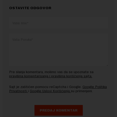
OSTAVITE ODGOVOR
Pre slanja komentara, molimo vas da se upoznate sa
pravilima komentarisanja i pravilima korišćenja sajta.
Sajt je zaštićen pomocu reCaptcha i Google.
Google Politika
Privatnosti
i
Google Uslovi Korišćenja
su primenjeni.