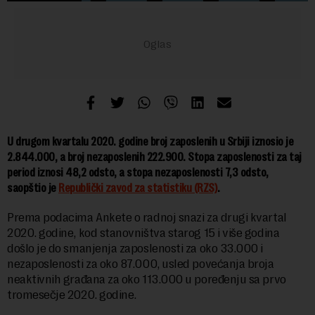
U drugom kvartalu 2020. godine broj zaposlenih u Srbiji iznosio je
2.844.000, a broj nezaposlenih 222.900. Stopa zaposlenosti za taj
period iznosi 48,2 odsto, a stopa nezaposlenosti 7,3 odsto,
saopštio je
Republički zavod za statistiku (RZS)
.
Prema podacima Ankete o radnoj snazi za drugi kvartal
2020. godine, kod stanovništva starog 15 i više godina
došlo je do smanjenja zaposlenosti za oko 33.000 i
nezaposlenosti za oko 87.000, usled povećanja broja
neaktivnih građana za oko 113.000 u poređenju sa prvo
tromesečje 2020. godine.