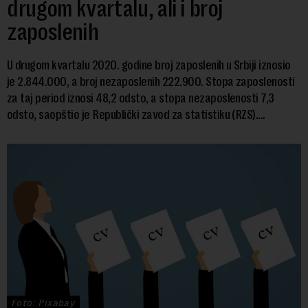
drugom kvartalu, ali i broj
zaposlenih
U drugom kvartalu 2020. godine broj zaposlenih u Srbiji iznosio
je 2.844.000, a broj nezaposlenih 222.900. Stopa zaposlenosti
za taj period iznosi 48,2 odsto, a stopa nezaposlenosti 7,3
odsto, saopštio je Republički zavod za statistiku (RZS)....
Foto: Pixabay