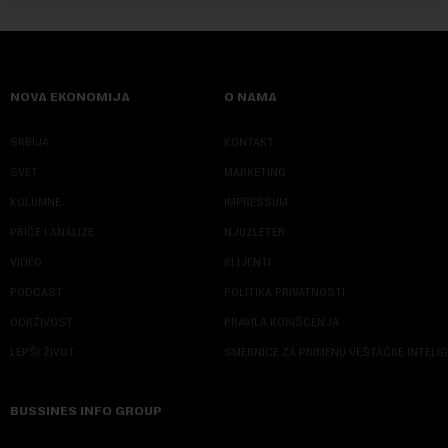
NOVA EKONOMIJA
O NAMA
SRBIJA
KONTAKT
SVET
MARKETING
KOLUMNE
IMPRESSUM
PRIČE I ANALIZE
NJUZLETER
VIDEO
KLIJENTI
PODCAST
POLITIKA PRIVATNOSTI
ODRŽIVOST
PRAVILA KORIŠĆENJA
LEPŠI ŽIVOT
SMERNICE ZA PRIMENU VEŠTAČKE INTELI
BUSSINES INFO GROUP