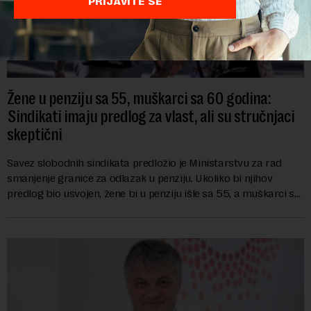
PRIJAVITE SE
Žene u penziju sa 55, muškarci sa 60 godina:
Sindikati imaju predlog za vlast, ali su stručnjaci
skeptični
Savez slobodnih sindikata predložio je Ministarstvu za rad
smanjenje granice za odlazak u penziju. Ukoliko bi njihov
predlog bio usvojen, žene bi u penziju išle sa 55, a muškarci sa
60 godina. Iako bi se ver...