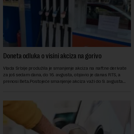
Doneta odluka o visini akciza na gorivo
Vlada Srbije produžila je smanjenje akciza na naftne derivate
za još sedam dana, do 16. avgusta, objavio je danas RTS, a
prenosi Beta.Postojeće smanjenje akciza važi do 9. avgusta
kao mera ublažavanja po...