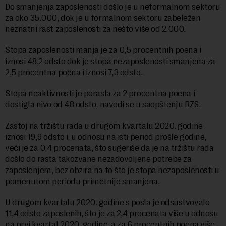
Do smanjenja zaposlenosti došlo je u neformalnom sektoru
za oko 35.000, dok je u formalnom sektoru zabeležen
neznatni rast zaposlenosti za nešto više od 2.000.
Stopa zaposlenosti manja je za 0,5 procentnih poena i
iznosi 48,2 odsto dok je stopa nezaposlenosti smanjena za
2,5 procentna poena i iznosi 7,3 odsto.
Stopa neaktivnosti je porasla za 2 procentna poena i
dostigla nivo od 48 odsto, navodi se u saopštenju RZS.
Zastoj na tržištu rada u drugom kvartalu 2020. godine
iznosi 19,9 odsto i, u odnosu na isti period prošle godine,
veći je za 0,4 procenata, što sugeriše da je na tržištu rada
došlo do rasta takozvane nezadovoljene potrebe za
zaposlenjem, bez obzira na to što je stopa nezaposlenosti u
pomenutom periodu primetnije smanjena.
U drugom kvartalu 2020. godine s posla je odsustvovalo
11,4 odsto zaposlenih, što je za 2,4 procenata više u odnosu
na prvi kvartal 2020. godine, a za 6 procentnih poena više