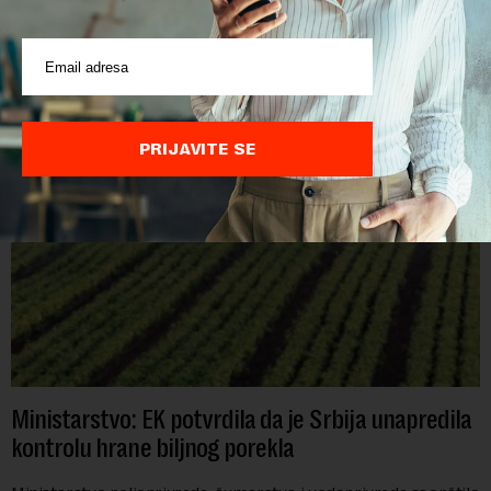
POVEZANI SADRŽAJI
PRIJAVITE SE
Ministarstvo: EK potvrdila da je Srbija unapredila
kontrolu hrane biljnog porekla