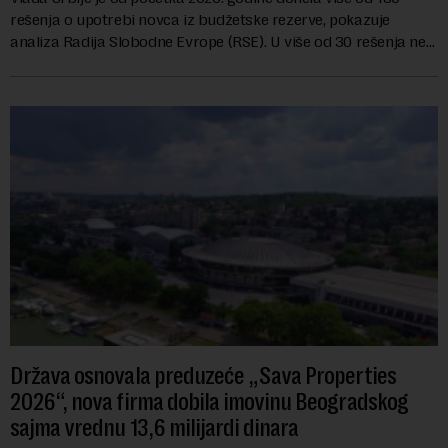
rešenja o upotrebi novca iz budžetske rezerve, pokazuje
analiza Radija Slobodne Evrope (RSE). U više od 30 rešenja ne
navodi se tačan iznos koji će ...
Država osnovala preduzeće „Sava Properties
2026“, nova firma dobila imovinu Beogradskog
sajma vrednu 13,6 milijardi dinara