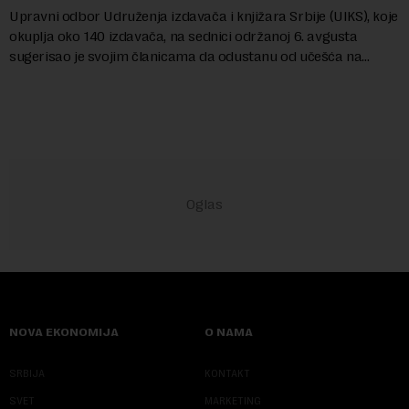
Upravni odbor Udruženja izdavača i knjižara Srbije (UIKS), koje
okuplja oko 140 izdavača, na sednici održanoj 6. avgusta
sugerisao je svojim članicama da odustanu od učešća na
predstojećem Sajmu knjiga. Vrem...
NOVA EKONOMIJA
O NAMA
SRBIJA
KONTAKT
SVET
MARKETING