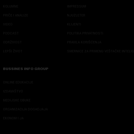
KOLUMNE
IMPRESSUM
PRIČE I ANALIZE
NJUZLETER
VIDEO
KLIJENTI
PODCAST
POLITIKA PRIVATNOSTI
ODRŽIVOST
PRAVILA KORIŠĆENJA
LEPŠI ŽIVOT
SMERNICE ZA PRIMENU VEŠTAČKE INTELI
BUSSINES INFO GROUP
ONLINE EDUKACIJE
IZDAVAŠTVO
MEDIJSKE OBUKE
ORGANIZACIJA DOGADJAJA
EKONOM I JA