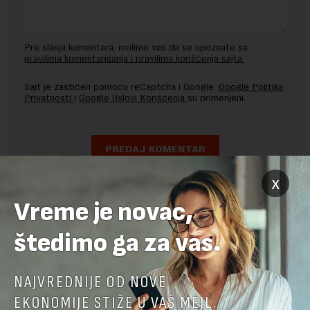
Pre slanja komentara, molimo vas da se upoznate sa
pravilima komentarisanja i pravilima korišćenja sajta.
Sajt je zaštićen pomocu reCaptcha i Google.
Google Politika
Privatnosti
i
Google Uslovi Korišćenja
su primenjeni.
x
Vreme je novac,
štedimo ga za vas.
NAJVREDNIJE OD NOVE
EKONOMIJE STIŽE U VAŠ MEJL.