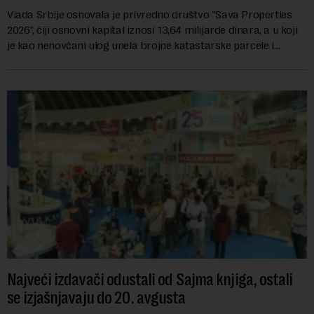
Vlada Srbije osnovala je privredno društvo "Sava Properties
2026", čiji osnovni kapital iznosi 13,64 milijarde dinara, a u koji
je kao nenovčani ulog unela brojne katastarske parcele i
objekte u okviru kompl...
Najveći izdavači odustali od Sajma knjiga, ostali
se izjašnjavaju do 20. avgusta