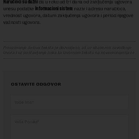
Naručioci su dužni
da u roku od tri dana od zaključenja ugovora
unesu podatke
Informacioni sistem
: naziv i adresu naručioca,
vrednost ugovora, datum zaključenja ugovora i period njegove
važnosti ugovora.
Preuzimanje delova teksta je dozvoljeno, ali uz obavezno navođenje
izvora i uz postavljanje linka ka izvornom tekstu na novaekonomija.rs
OSTAVITE ODGOVOR