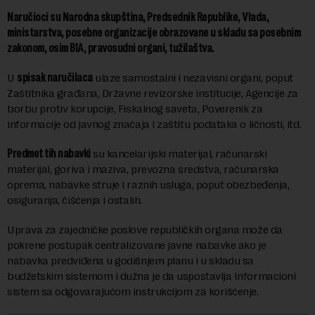
Naručioci su Narodna skupština, Predsednik Republike, Vlada,
ministarstva, posebne organizacije obrazovane u skladu sa posebnim
zakonom, osim BIA, pravosudni organi, tužilaštva.
U
spisak naručilaca
ulaze samostalni i nezavisni organi, poput
Zaštitnika građana, Državne revizorske institucije, Agencije za
borbu protiv korupcije, Fiskalnog saveta, Poverenik za
informacije od javnog značaja i zaštitu podataka o ličnosti, itd.
Predmet tih nabavki
su kancelarijski materijal, računarski
materijal, goriva i maziva, prevozna sredstva, računarska
oprema, nabavke struje i raznih usluga, poput obezbeđenja,
osiguranja, čišćenja i ostalih.
Uprava za zajedničke poslove republičkih organa može da
pokrene postupak centralizovane javne nabavke ako je
nabavka predviđena u godišnjem planu i u skladu sa
budžetskim sistemom i dužna je da uspostavlja Informacioni
sistem sa odgovarajućom instrukcijom za korišćenje.