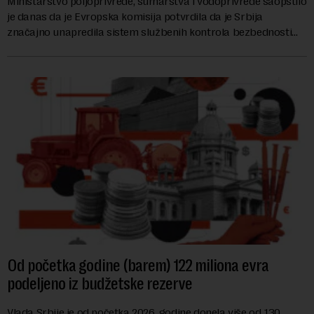
Ministarstvo poljoprivrede, šumarstva i vodoprivrede saopštilo
je danas da je Evropska komisija potvrdila da je Srbija
značajno unapredila sistem službenih kontrola bezbednosti
hrane biljnog porekla, te da k...
Od početka godine (barem) 122 miliona evra
podeljeno iz budžetske rezerve
Vlada Srbije je od početka 2026. godine donela više od 130