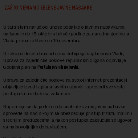
ZAŠTO NEMAMO ZELENE JAVNE NABAVKE
U taj sistem naručioci unose podatke o javnim nabavkama,
najkasnije do 15. oktobra tekuće godine za narednu godinu, a
Vlada prima zahteve do 15.novembra.
U roku od deset dana od dana dobijanja saglasnosti Vlade,
Uprava za zajedničke poslove republičkih organa objavljuje
Godišnji plan na
Portalu javnih nabavki
.
Uprava za zajedničke poslove na svojoj internet prezentaciji
objavljuje izvod iz plana javnih nabavki i sprovodi sve vrste
postupaka u skladu sa zakonom.
Napominje se da je dužna da centralizovane javne nabavke
sprovede na način kojim se obezbeđuje pristup tržištu malim i
srednjim preduzećima, a nakon postupka zaključuje se ugovor
sa najpovoljnijim dobavljačem.