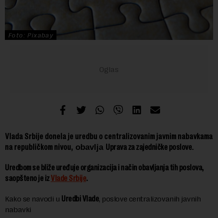
Foto: Pixabay
Vlada Srbije donela je uredbu o centralizovanim javnim nabavkama
na republičkom nivou,
obavlja
Uprava za zajedničke poslove
.
Uredbom se bliže uređuje organizacija i način obavljanja tih poslova,
saopšteno je iz
Vlade Srbije
.
Kako se navodi u
Uredbi Vlade
, poslove centralizovanih javnih
nabavki