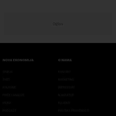
NOVA EKONOMIJA
O NAMA
SRBIJA
KONTAKT
SVET
MARKETING
KOLUMNE
IMPRESSUM
PRIČE I ANALIZE
NJUZLETER
VIDEO
KLIJENTI
PODCAST
POLITIKA PRIVATNOSTI