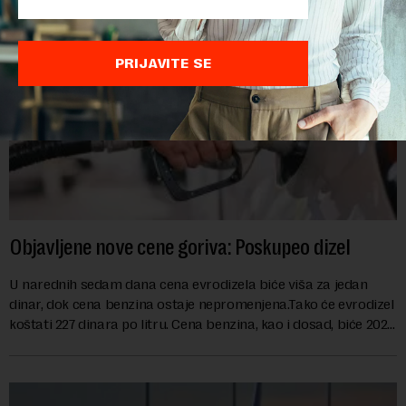
PRIJAVITE SE
Objavljene nove cene goriva: Poskupeo dizel
U narednih sedam dana cena evrodizela biće viša za jedan
dinar, dok cena benzina ostaje nepromenjena.Tako će evrodizel
koštati 227 dinara po litru. Cena benzina, kao i dosad, biće 202
dinara po litru. ...