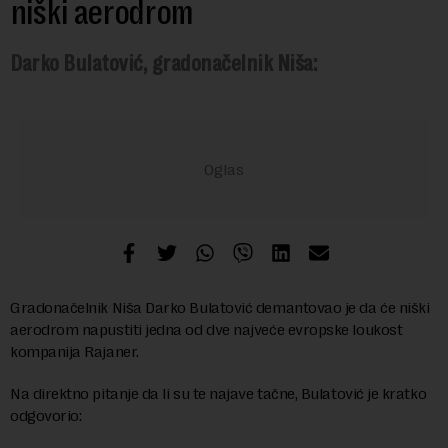
niški aerodrom
Darko Bulatović, gradonačelnik Niša:
Gradonačelnik Niša Darko Bulatović demantovao je da će niški
aerodrom napustiti jedna od dve najveće evropske loukost
kompanija Rajaner.
Na direktno pitanje da li su te najave tačne, Bulatović je kratko
odgovorio: