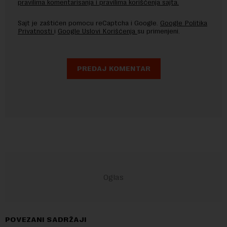
pravilima komentarisanja i pravilima korišćenja sajta.
Sajt je zaštićen pomocu reCaptcha i Google.
Google Politika
Privatnosti
i
Google Uslovi Korišćenja
su primenjeni.
POVEZANI SADRŽAJI