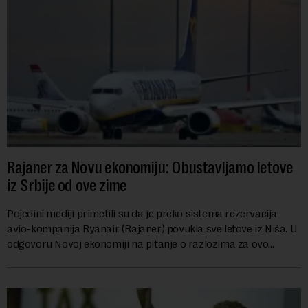
Rajaner za Novu ekonomiju: Obustavljamo letove
iz Srbije od ove zime
Pojedini mediji primetili su da je preko sistema rezervacija
avio-kompanija Ryanair (Rajaner) povukla sve letove iz Niša. U
odgovoru Novoj ekonomiji na pitanje o razlozima za ovo
povlačenje, ovaj avio-gigant...