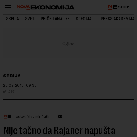
SHOP
SRBIJA
SVET
PRIČE I ANALIZE
SPECIJALI
PRESS AKADEMIJA
SRBIJA
28.09.2018.
09:38
B92
Autor: Vladimir Putin
Nije tačno da Rajaner napušta