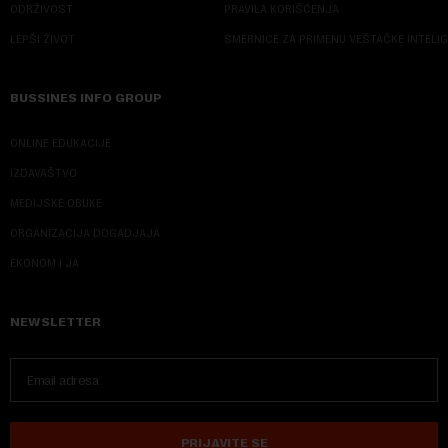
ODRŽIVOST
PRAVILA KORIŠĆENJA
LEPŠI ŽIVOT
SMERNICE ZA PRIMENU VEŠTAČKE INTELI
BUSSINES INFO GROUP
ONLINE EDUKACIJE
IZDAVAŠTVO
MEDIJSKE OBUKE
ORGANIZACIJA DOGADJAJA
EKONOM I JA
NEWSLETTER
PRIJAVITE SE