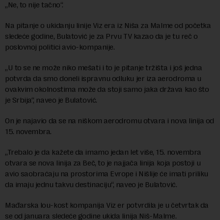
„Ne, to nije tačno“.
Na pitanje o ukidanju linije Viz era iz Niša za Malme od početka
sledeće godine, Bulatović je za Prvu TV kazao da je tu reč o
poslovnoj politici avio-kompanije.
„U to se ne može niko mešati i to je pitanje tržišta i još jedna
potvrda da smo doneli ispravnu odluku jer iza aerodroma u
ovakvim okolnostima može da stoji samo jaka država kao što
je Srbija“, naveo je Bulatović.
On je najavio da se na niškom aerodromu otvara i nova linija od
15. novembra.
„Trebalo je da kažete da imamo jedan let više, 15. novembra
otvara se nova linija za Beč, to je najjača linija koja postoji u
avio saobraćaju na prostorima Evrope i Nišlije će imati priliku
da imaju jednu takvu destinaciju“, naveo je Bulatović.
Mađarska lou-kost kompanija Viz er potvrdila je u četvrtak da
se od januara sledeće godine ukida linija Niš-Malme.