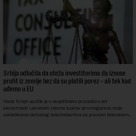
Srbija odlučila da oteža investitorima da iznose
profit iz zemlje bez da su platili porez – ali tek kad
uđemo u EU
Vlada Srbije uputila je u skupštinsku proceduru set
ekonomskih i poreskih zakona kojima se omogućava dalje
usklađivanje domaćeg zakonodavstva sa pravnim tekovinama
Evropske unije i ispunjavaju obaveze predvi...