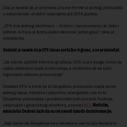
Ona je navela da je promena pravne forme iz javnog preduzeća
u akcionarsko društvo najavljena još 2014. godine.
„EPS ima jednog akcionara – državu i nameravamo da tako i
ostane. Država je jedna, jedan akcionar, jedan glas,“ rekla je
ministarka.
Đedović je navela da je EPS danas pretežno trgovac, a ne proizvođač.
„Da bismo zaštitili interese građana, EPS-u pre svega treba da
opšta delatnost bude proizvodnja, a nastaviće da se bavi
trgovinom viškova proizvodnje.“
Sindikat EPS-a tvrdi da bi Skupština preduzeća imala samo
jednog člana, ministra rudarstva i energetike, i da bi ta
Skupština postavljala i predstavnike svih izvršnih funkcija,
uključujući i generalnog direktora, prenosi
RTS
.
Međutim,
ministarka Đedović kaže da su ovi navodi takođe dezinformacije.
„Nije tačno da Skupština bira direktore, već to čini Nadzorni