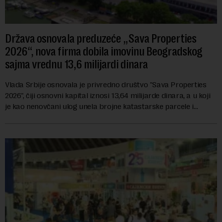
Država osnovala preduzeće „Sava Properties
2026“, nova firma dobila imovinu Beogradskog
sajma vrednu 13,6 milijardi dinara
Vlada Srbije osnovala je privredno društvo "Sava Properties
2026", čiji osnovni kapital iznosi 13,64 milijarde dinara, a u koji
je kao nenovčani ulog unela brojne katastarske parcele i
objekte u okviru kompl...