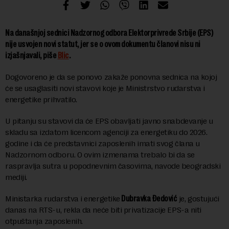
Na današnjoj sednici Nadzornog odbora Elektorprivrede Srbije (EPS)
nije usvojen novi statut, jer se o ovom dokumentu članovi nisu ni
izjašnjavali, piše
Blic
.
Dogovoreno je da se ponovo zakaže ponovna sednica na kojoj
će se usaglasiti novi stavovi koje je Ministrstvo rudarstva i
energetike prihvatilo.
U pitanju su stavovi da će EPS obavljati javno snabdevanje u
skladu sa izdatom licencom agenciji za energetiku do 2026.
godine i da će predstavnici zaposlenih imati svog člana u
Nadzornom odboru. O ovim izmenama trebalo bi da se
raspravlja sutra u popodnevnim časovima, navode beogradski
mediji.
Ministarka rudarstva i energetike
Dubravka Đedović
je, gostujući
danas na RTS-u, rekla da neće biti privatizacije EPS-a niti
otpuštanja zaposlenih.