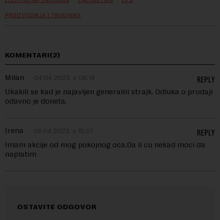
ELEKTRIČNA ENERGIJA
ENERGETIKA
EPS
PROIZVODNJA I TRGOVINA
KOMENTARI(2)
Milan
04.04.2023. u 06:14
REPLY
Ukakili se kad je najavljen generalni strajk. Odluka o prodaji
odavno je doneta.
Irena
06.04.2023. u 15:01
REPLY
Imam akcije od mog pokojnog oca.Da li cu nekad moci da
naplatim
OSTAVITE ODGOVOR