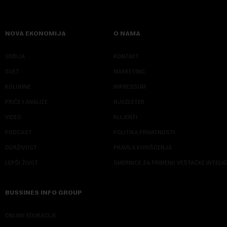
NOVA EKONOMIJA
O NAMA
SRBIJA
KONTAKT
SVET
MARKETING
KOLUMNE
IMPRESSUM
PRIČE I ANALIZE
NJUZLETER
VIDEO
KLIJENTI
PODCAST
POLITIKA PRIVATNOSTI
ODRŽIVOST
PRAVILA KORIŠĆENJA
LEPŠI ŽIVOT
SMERNICE ZA PRIMENU VEŠTAČKE INTELI
BUSSINES INFO GROUP
ONLINE EDUKACIJE