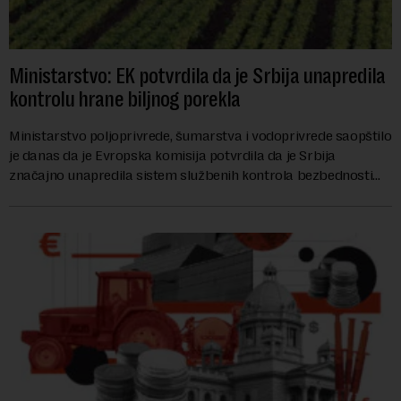
Ministarstvo: EK potvrdila da je Srbija unapredila
kontrolu hrane biljnog porekla
Ministarstvo poljoprivrede, šumarstva i vodoprivrede saopštilo
je danas da je Evropska komisija potvrdila da je Srbija
značajno unapredila sistem službenih kontrola bezbednosti
hrane biljnog porekla, te da k...