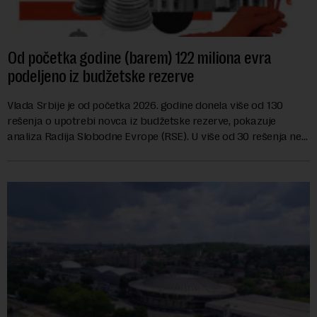
Od početka godine (barem) 122 miliona evra
podeljeno iz budžetske rezerve
Vlada Srbije je od početka 2026. godine donela više od 130
rešenja o upotrebi novca iz budžetske rezerve, pokazuje
analiza Radija Slobodne Evrope (RSE). U više od 30 rešenja ne
navodi se tačan iznos koji će ...