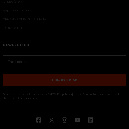
IZDAVAŠTVO
MEDIJSKE OBUKE
ORGANIZACIJA DOGADJAJA
EKONOM I JA
NEWSLETTER
PRIJAVITE SE
Ova stranica je zaštićena sa reCAPTCHA i primenjuju se
Google Politika privatnosti
i
Uslovi korišćenja usluge