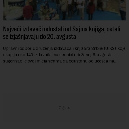
Najveći izdavači odustali od Sajma knjiga, ostali
se izjašnjavaju do 20. avgusta
Upravni odbor Udruženja izdavača i knjižara Srbije (UIKS), koje
okuplja oko 140 izdavača, na sednici održanoj 6. avgusta
sugerisao je svojim članicama da odustanu od učešća na
predstojećem Sajmu knjiga. Vrem...