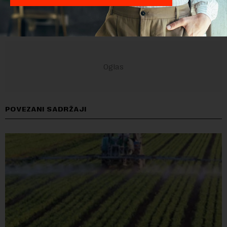
POVEZANI SADRŽAJI