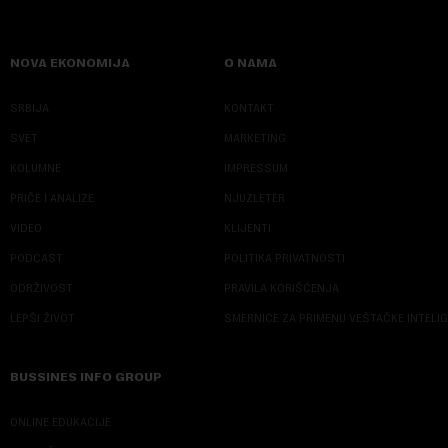
NOVA EKONOMIJA
O NAMA
SRBIJA
KONTAKT
SVET
MARKETING
KOLUMNE
IMPRESSUM
PRIČE I ANALIZE
NJUZLETER
VIDEO
KLIJENTI
PODCAST
POLITIKA PRIVATNOSTI
ODRŽIVOST
PRAVILA KORIŠĆENJA
LEPŠI ŽIVOT
SMERNICE ZA PRIMENU VEŠTAČKE INTELI
BUSSINES INFO GROUP
ONLINE EDUKACIJE