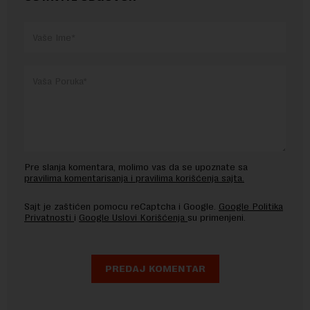
Pre slanja komentara, molimo vas da se upoznate sa
pravilima komentarisanja i pravilima korišćenja sajta.
Sajt je zaštićen pomocu reCaptcha i Google.
Google Politika
Privatnosti
i
Google Uslovi Korišćenja
su primenjeni.