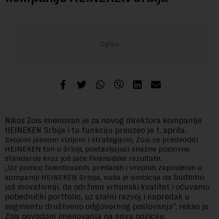
Nikos Zois imenovan je za novog direktora kompanije
HEINEKEN Srbija i tu funkciju preuzeo je 1. aprila.
Svojom jasnom vizijom i strategijom, Zois će predvoditi
HEINEKEN tim u Srbiji, postavljajući snažne poslovne
standarde kroz još jače finansijske rezultate.
„Uz pomoć talentovanih, predanih i vrednih zaposlenih u
budemo
kompaniji HEINEKEN Srbija, naša je ambicija da
još inovativniji, da održimo vrhunski kvalitet i očuvamo
pobednički portfolio, uz stalni razvoj i
napredak u
segmentu društveno odgovornog poslovanja“, rekao je
Zois povodom imenovanja na novu poziciju.