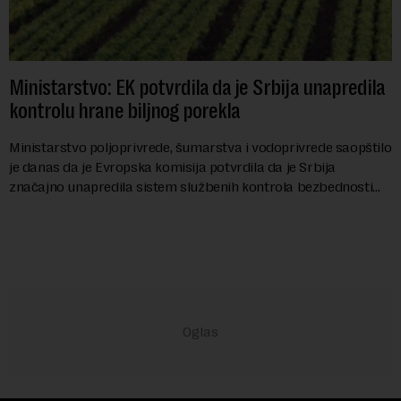
Ministarstvo: EK potvrdila da je Srbija unapredila
kontrolu hrane biljnog porekla
Ministarstvo poljoprivrede, šumarstva i vodoprivrede saopštilo
je danas da je Evropska komisija potvrdila da je Srbija
značajno unapredila sistem službenih kontrola bezbednosti
hrane biljnog porekla, te da k...