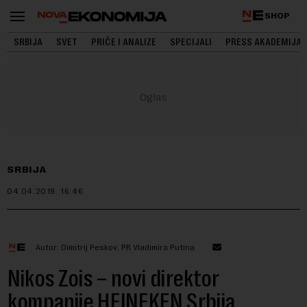
SHOP
SRBIJA
SVET
PRIČE I ANALIZE
SPECIJALI
PRESS AKADEMIJA
SRBIJA
04.04.2019.
16:46
Autor: Dimitrij Peskov, PR Vladimira Putina
Nikos Zois – novi direktor
kompanije HEINEKEN Srbija