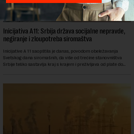
Inicijativa A11: Srbija država socijalne nepravde,
negiranje i zloupotreba siromaštva
Inicijative A 11 saopštila je danas, povodom obeležavanja
Svetskog dana siromašnih, da više od trećine stanovništva
Srbije teško sastavlja kraj s krajem i preživljava od plate do
plate.U saopštenju piše ...