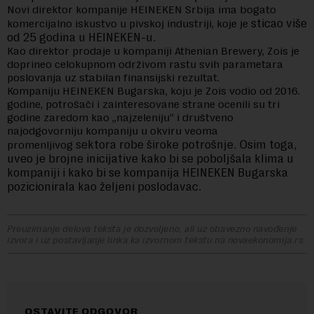
Novi direktor kompanije HEINEKEN Srbija ima bogato
sticao više
komercijalno iskustvo u pivskoj industriji, koje je
od 25 godina u HEINEKEN-u.
Kao direktor prodaje u kompaniji Athenian Brewery, Zois je
doprineo celokupnom održivom rastu svih parametara
poslovanja uz stabilan finansijski rezultat.
Kompaniju HEINEKEN Bugarska, koju je Zois vodio od 2016.
godine, potrošači i zainteresovane strane ocenili su tri
godine zaredom kao „najzeleniju“ i društveno
najodgovorniju kompaniju u okviru veoma
sektora robe široke potrošnje. Osim toga,
promenljivog
uveo je brojne inicijative kako bi se poboljšala klima u
kompaniji i
kako bi se kompanija HEINEKEN Bugarska
pozicionirala kao željeni poslodavac.
Preuzimanje delova teksta je dozvoljeno, ali uz obavezno navođenje
izvora i uz postavljanje linka ka izvornom tekstu na novaekonomija.rs
OSTAVITE ODGOVOR