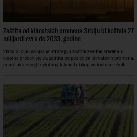
Zaštita od klimatskih promena Srbiju bi koštala 27
milijardi evra do 2033. godine
Vlada Srbije usvojila je Strategiju zaštite životne sredine, u
kojoj se procenjuje da zaštita od posledica klimatskih promena,
poput aktuelnog toplotnog talasa i niskog vodostaja rečnih
slivova, zahteva inve...