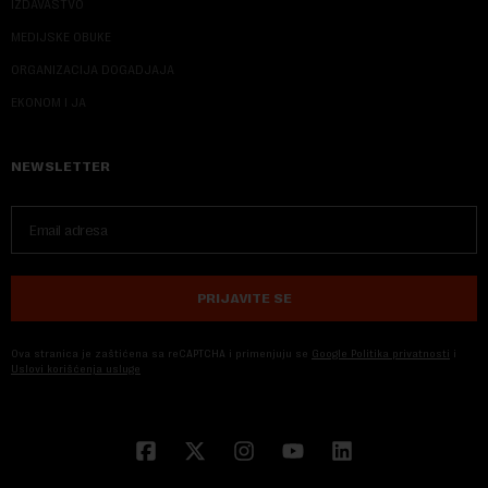
IZDAVAŠTVO
MEDIJSKE OBUKE
ORGANIZACIJA DOGADJAJA
EKONOM I JA
NEWSLETTER
PRIJAVITE SE
Ova stranica je zaštićena sa reCAPTCHA i primenjuju se
Google Politika privatnosti
i
Uslovi korišćenja usluge