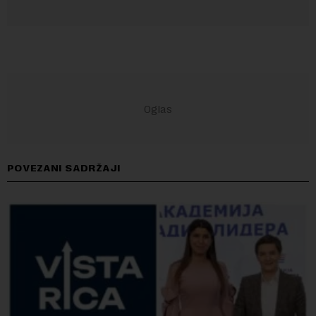
POVEZANI SADRŽAJI