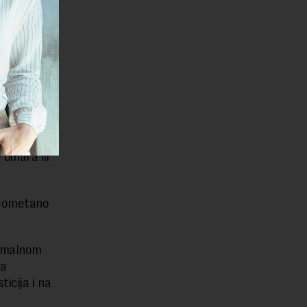
od petka,
SAD, pa do
 akciji u
dana Berze
vredela
dinara ili
 neometano
ormalnom
 a
icija i na