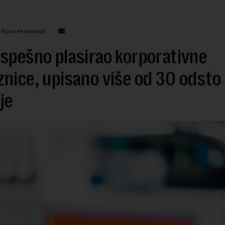
: Nova ekonomija
spešno plasirao korporativne
nice, upisano više od 30 odsto
je