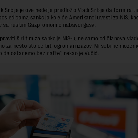
 Srbije je ove nedelje predložio Vladi Srbije da formira ti
 posledicama sankcija koje će Amerikanci uvesti za NIS, kao
e sa ruskim Gazpromom o nabavci gasa.
praviti širi tim za sankcije NIS-u, ne samo od članova vlad
o za nešto što će biti ogroman izazov. Mi sebi ne možem
 da ostanemo bez nafte“, rekao je Vučić.