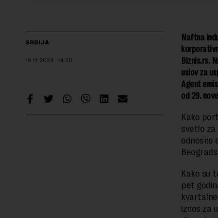
Naftna indus
SRBIJA
korporativn
Biznis.rs. 
19.12.2024.
14:50
uslov za us
Agent emisi
od 29. nov
Kako por
svetlo za 
odnosno o
Beograds
Kako su ta
pet godin
kvartalne
iznos za 