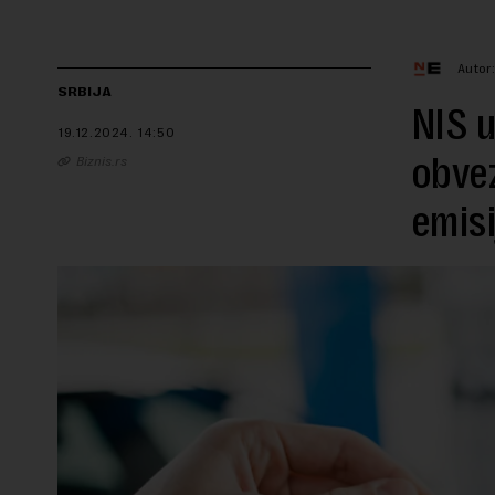
Autor
SRBIJA
NIS u
19.12.2024.
14:50
obvez
Biznis.rs
emisi