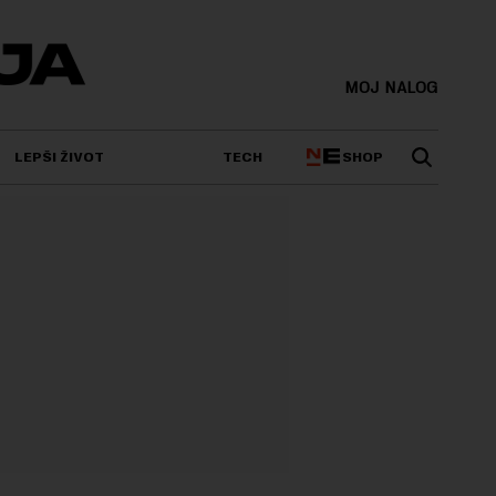
MOJ NALOG
SHOP
LEPŠI ŽIVOT
TECH