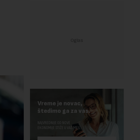
Vreme je novac,
štedimo ga za vas.
NAJVREDNIJE OD NOVE
EKONOMIJE STIŽE U VAŠ MEJL.