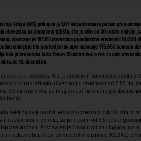
trija Srbije (NIS) prikupila je 1,87 milijardi dinara putem prve emisij
ih obveznica na domaćem tržištu, što je više od 30 odsto emisije, s
Naime, plasirano je 187.161 obveznica pojedinačne vrednosti 10.000 di
pešnu emisiju je bio postavljen na upis najmanje 175.650 komada ob
je bila je brokerska kuća Dunav Stockbroker, a rok za upis obveznica
embra do 13. decembra.
tal
Biznis.rs
podseća, NIS je sredinom novembra dobila ze
emisiju korporativnih obveznica u vrednosti od 5,85 milijar
ko 50 miliona evra, uz mogućnost naknadnog uključivanja
ku berzu.
da rekli za ovaj portal, emisija obveznica bila bi izdata n
a i indeksirana u evrima, sa prinosom od 6,5 odsto godišnj
 isplate kupona. Postavljen je i minimum za ulagače, pa je
upis i uplatu obveznica po investitoru iznosio 100.000 evra