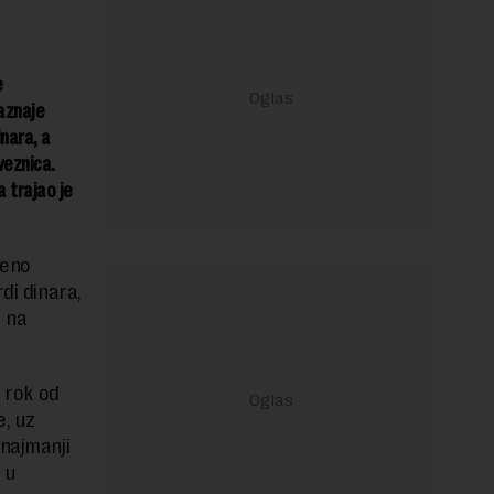
e
aznaje
nara, a
veznica.
 trajao je
leno
di dinara,
 na
a rok od
e, uz
 najmanji
 u