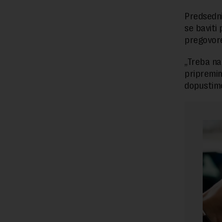
Predsednik
se baviti
pregovor
„Treba na
pripremim
dopustimo