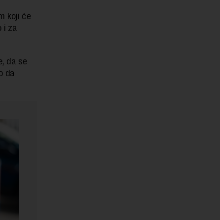
m koji će
 i za
e, da se
o da