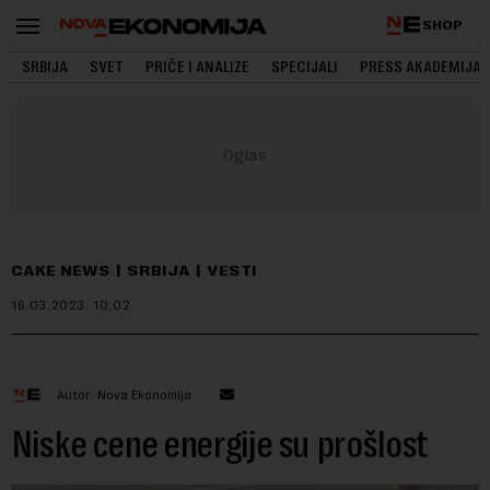
SHOP
SRBIJA
SVET
PRIČE I ANALIZE
SPECIJALI
PRESS AKADEMIJA
CAKE NEWS
SRBIJA
VESTI
16.03.2023.
10:02
Autor: Nova Ekonomija
Niske cene energije su prošlost