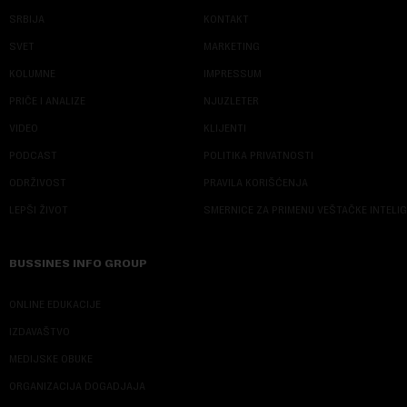
SRBIJA
KONTAKT
SVET
MARKETING
KOLUMNE
IMPRESSUM
PRIČE I ANALIZE
NJUZLETER
VIDEO
KLIJENTI
PODCAST
POLITIKA PRIVATNOSTI
ODRŽIVOST
PRAVILA KORIŠĆENJA
LEPŠI ŽIVOT
SMERNICE ZA PRIMENU VEŠTAČKE INTELI
BUSSINES INFO GROUP
ONLINE EDUKACIJE
IZDAVAŠTVO
MEDIJSKE OBUKE
ORGANIZACIJA DOGADJAJA