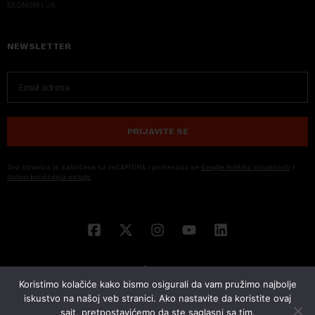
EKONOM I JA
NEWSLETTER
PRIJAVITE SE
Ova stranica je zaštićena sa reCAPTCHA i primenjuju se
Google Politika privatnosti
i
Uslovi korišćenja usluge
Koristimo kolačiće kako bismo osigurali da vam pružimo najbolje
iskustvo na našoj veb stranici. Ako nastavite da koristite ovaj
sajt, pretpostavićemo da ste saglasni sa tim.