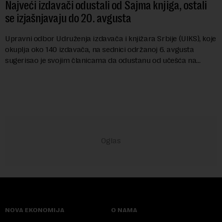
Najveći izdavači odustali od Sajma knjiga, ostali
se izjašnjavaju do 20. avgusta
Upravni odbor Udruženja izdavača i knjižara Srbije (UIKS), koje
okuplja oko 140 izdavača, na sednici održanoj 6. avgusta
sugerisao je svojim članicama da odustanu od učešća na
predstojećem Sajmu knjiga. Vrem...
NOVA EKONOMIJA
O NAMA