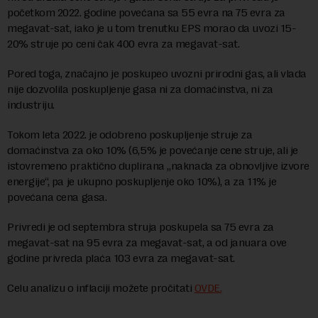
početkom 2022. godine povećana sa 55 evra na 75 evra za
megavat-sat, iako je u tom trenutku EPS morao da uvozi 15-
20% struje po ceni čak 400 evra za megavat-sat.
Pored toga, značajno je poskupeo uvozni prirodni gas, ali vlada
nije dozvolila poskuplјenje gasa ni za domaćinstva, ni za
industriju.
Tokom leta 2022. je odobreno poskuplјenje struje za
domaćinstva za oko 10% (6,5% je povećanje cene struje, ali je
istovremeno praktično duplirana „naknada za obnovlјive izvore
energije“, pa je ukupno poskuplјenje oko 10%), a za 11% je
povećana cena gasa.
Privredi je od septembra struja poskupela sa 75 evra za
megavat-sat na 95 evra za megavat-sat, a od januara ove
godine privreda plaća 103 evra za megavat-sat.
Celu analizu o inflaciji možete pročitati
OVDE.