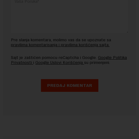
Pre slanja komentara, molimo vas da se upoznate sa
pravilima komentarisanja i pravilima korišćenja sajta.
Sajt je zaštićen pomocu reCaptcha i Google.
Google Politika
Privatnosti
i
Google Uslovi Korišćenja
su primenjeni.