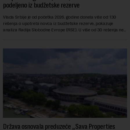
podeljeno iz budžetske rezerve
Vlada Srbije je od početka 2026. godine donela više od 130
rešenja o upotrebi novca iz budžetske rezerve, pokazuje
analiza Radija Slobodne Evrope (RSE). U više od 30 rešenja ne
navodi se tačan iznos koji će ...
Država osnovala preduzeće „Sava Properties