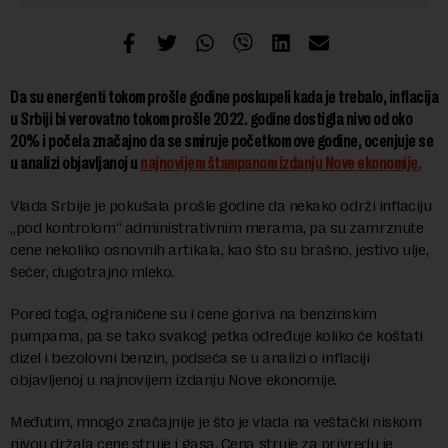
Da su energenti tokom prošle godine poskupeli kada je trebalo, inflacija
u Srbiji bi verovatno tokom prošle 2022. godine dostigla nivo od oko
20% i počela značajno da se smiruje početkom ove godine, ocenjuje se
u analizi objavljanoj u
najnovijem štampanom izdanju Nove ekonomije.
Vlada Srbije je pokušala prošle godine da nekako održi inflaciju
„pod kontrolom“ administrativnim merama, pa su zamrznute
cene nekoliko osnovnih artikala, kao što su brašno, jestivo ulјe,
šećer, dugotrajno mleko.
Pored toga, ograničene su i cene goriva na benzinskim
pumpama, pa se tako svakog petka određuje koliko će koštati
dizel i bezolovni benzin, podseća se u analizi o inflaciji
objavljenoj u najnovijem izdanju Nove ekonomije.
Međutim, mnogo značajnije je što je vlada na veštački niskom
nivou držala cene struje i gasa. Cena struje za privredu je