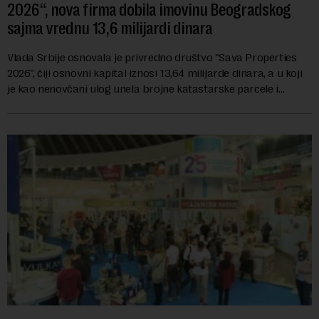
2026“, nova firma dobila imovinu Beogradskog
sajma vrednu 13,6 milijardi dinara
Vlada Srbije osnovala je privredno društvo "Sava Properties
2026", čiji osnovni kapital iznosi 13,64 milijarde dinara, a u koji
je kao nenovčani ulog unela brojne katastarske parcele i
objekte u okviru kompl...