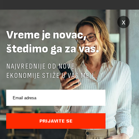
x
Vreme je novac,
POVEZANI SADRŽAJI
štedimo ga za vas.
NAJVREDNIJE OD NOVE
EKONOMIJE STIŽE U VAŠ MEJL.
PRIJAVITE SE
Ministarstvo: EK potvrdila da je Srbija unapredila