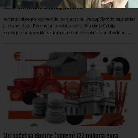
kontrolu hrane biljnog porekla
Ministarstvo poljoprivrede, šumarstva i vodoprivrede saopštilo
je danas da je Evropska komisija potvrdila da je Srbija
značajno unapredila sistem službenih kontrola bezbednosti
hrane biljnog porekla, te da k...
Od početka godine (barem) 122 miliona evra