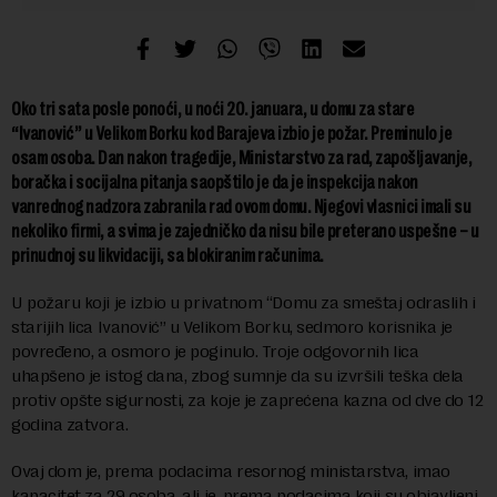
Oko tri sata posle ponoći, u noći 20. januara, u domu za stare
“Ivanović” u Velikom Borku kod Barajeva izbio je požar. Preminulo je
osam osoba. Dan nakon tragedije, Ministarstvo za rad, zapošljavanje,
boračka i socijalna pitanja saopštilo je da je inspekcija nakon
vanrednog nadzora zabranila rad ovom domu. Njegovi vlasnici imali su
nekoliko firmi, a svima je zajedničko da nisu bile preterano uspešne – u
prinudnoj su likvidaciji, sa blokiranim računima.
U požaru koji je izbio u privatnom “Domu za smeštaj odraslih i
starijih lica Ivanović” u Velikom Borku, sedmoro korisnika je
povređeno, a osmoro je poginulo. Troje odgovornih lica
uhapšeno je istog dana, zbog sumnje da su izvršili teška dela
protiv opšte sigurnosti, za koje je zaprećena kazna od dve do 12
godina zatvora.
Ovaj dom je, prema podacima resornog ministarstva, imao
kapacitet za 29 osoba, ali je, prema podacima koji su objavljeni