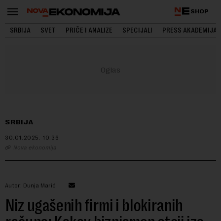
SHOP
SRBIJA
SVET
PRIČE I ANALIZE
SPECIJALI
PRESS AKADEMIJA
SRBIJA
30.01.2025.
10:36
Nova ekonomija
Autor: Dunja Marić
Niz ugašenih firmi i blokiranih