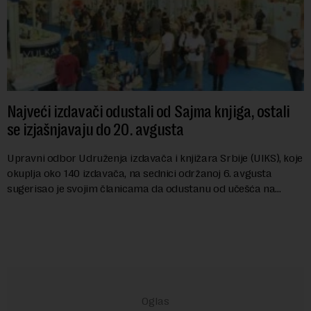
Najveći izdavači odustali od Sajma knjiga, ostali
se izjašnjavaju do 20. avgusta
Upravni odbor Udruženja izdavača i knjižara Srbije (UIKS), koje
okuplja oko 140 izdavača, na sednici održanoj 6. avgusta
sugerisao je svojim članicama da odustanu od učešća na
predstojećem Sajmu knjiga. Vrem...