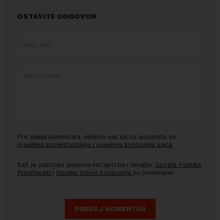
OSTAVITE ODGOVOR
Pre slanja komentara, molimo vas da se upoznate sa
pravilima komentarisanja i pravilima korišćenja sajta.
Sajt je zaštićen pomocu reCaptcha i Google.
Google Politika
Privatnosti
i
Google Uslovi Korišćenja
su primenjeni.