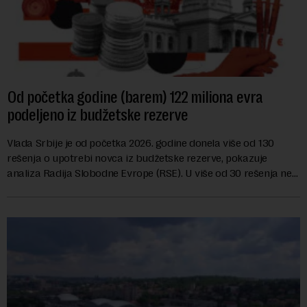
Od početka godine (barem) 122 miliona evra
podeljeno iz budžetske rezerve
Vlada Srbije je od početka 2026. godine donela više od 130
rešenja o upotrebi novca iz budžetske rezerve, pokazuje
analiza Radija Slobodne Evrope (RSE). U više od 30 rešenja ne
navodi se tačan iznos koji će ...