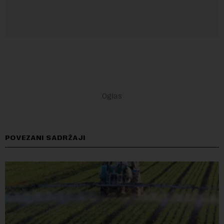
POVEZANI SADRŽAJI