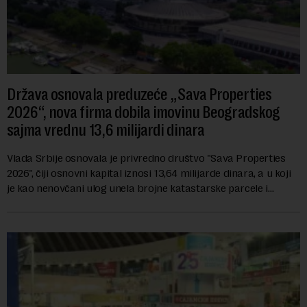
Država osnovala preduzeće „Sava Properties
2026“, nova firma dobila imovinu Beogradskog
sajma vrednu 13,6 milijardi dinara
Vlada Srbije osnovala je privredno društvo "Sava Properties
2026", čiji osnovni kapital iznosi 13,64 milijarde dinara, a u koji
je kao nenovčani ulog unela brojne katastarske parcele i
objekte u okviru kompl...