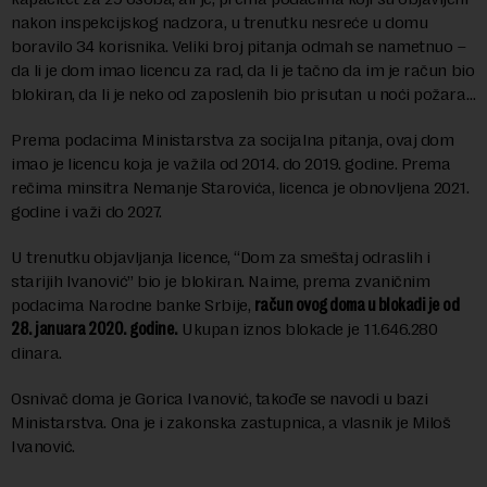
nakon inspekcijskog nadzora, u trenutku nesreće u domu
boravilo 34 korisnika. Veliki broj pitanja odmah se nametnuo –
da li je dom imao licencu za rad, da li je tačno da im je račun bio
blokiran, da li je neko od zaposlenih bio prisutan u noći požara…
Prema podacima Ministarstva za socijalna pitanja, ovaj dom
imao je licencu koja je važila od 2014. do 2019. godine. Prema
rečima minsitra Nemanje Starovića, licenca je obnovljena 2021.
godine i važi do 2027.
U trenutku objavljanja licence, “Dom za smeštaj odraslih i
starijih Ivanović” bio je blokiran. Naime, prema zvaničnim
podacima Narodne banke Srbije,
račun ovog doma u blokadi je od
28. januara 2020. godine.
Ukupan iznos blokade je 11.646.280
dinara.
Osnivač doma je Gorica Ivanović, takođe se navodi u bazi
Ministarstva. Ona je i zakonska zastupnica, a vlasnik je Miloš
Ivanović.