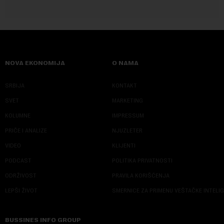
NOVA EKONOMIJA
O NAMA
SRBIJA
KONTAKT
SVET
MARKETING
KOLUMNE
IMPRESSUM
PRIČE I ANALIZE
NJUZLETER
VIDEO
KLIJENTI
PODCAST
POLITIKA PRIVATNOSTI
ODRŽIVOST
PRAVILA KORIŠĆENJA
LEPŠI ŽIVOT
SMERNICE ZA PRIMENU VEŠTAČKE INTELI
BUSSINES INFO GROUP