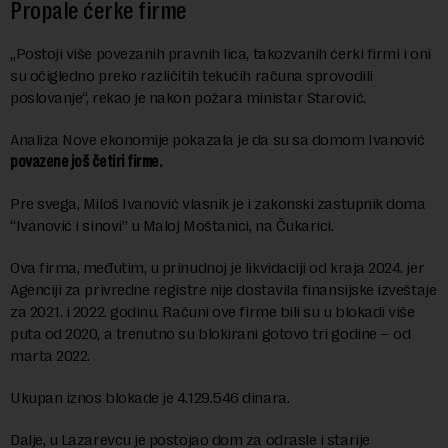
Propale ćerke firme
„Postoji više povezanih pravnih lica, takozvanih ćerki firmi i oni
su očigledno preko različitih tekućih računa sprovodili
poslovanje“, rekao je nakon požara ministar Starović.
Analiza Nove ekonomije pokazala je da su sa domom Ivanović
povazene još četiri firme.
Pre svega, Miloš Ivanović vlasnik je i zakonski zastupnik doma
“Ivanović i sinovi” u Maloj Moštanici, na Čukarici.
Ova firma, međutim, u prinudnoj je likvidaciji od kraja 2024. jer
Agenciji za privredne registre nije dostavila finansijske izveštaje
za 2021. i 2022. godinu. Računi ove firme bili su u blokadi više
puta od 2020, a trenutno su blokirani gotovo tri godine – od
marta 2022.
Ukupan iznos blokade je 4.129.546 dinara.
Dalje, u Lazarevcu je postojao dom za odrasle i starije