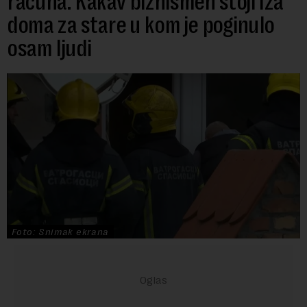
računa: Kakav biznismen stoji iza
doma za stare u kom je poginulo
osam ljudi
Foto: Snimak ekrana