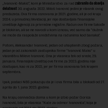
„Ivanović-Makić“, kom je Ministarstvo za rad
zabranilo da obavlja
delatnost
30. avgusta 2022. Miloš Ivanović jedini je vlasnik ovog
preduzeća. Ova firma osnovana je 2021. godine, ali je od kraja
2024. u prinudnoj likvidaciji, jer nije dostavljala finansijske
izveštaje Agenciji za privredne registre. Račun ove firme takođe
je blokiran, ali se ne navodi u kom iznosu, već samo da “dužnik
ne može da raspolaže sredstvima na računima kod banaka”.
Potom, Aleksandar Ivanović, jedan od uhapšenih zbog požara,
jedan je od zakonskih zastupnika firme “Ivanović Maks” u
vlasništvu Mileve Ivanović. Ona je vlasnica tek od srede, 29.
januara. Finansijski izveštaj ove firme za 2023. godinu nije
dostupan, kao ni za 2022, jer jer firma osnovana tek krajem
septembra.
Ipak, podaci NBS pokazuju da je i ova firma bila u blokadi od 27.
aprila do 1. juna 2023. godine.
Na kraju, osnivačica doma u kom je izbio požar Gorica
Ivanović, bila je vlasnica “Kuće za odmor Ivanovića”, koja je
poslovala od 2011. do 2023. godine.