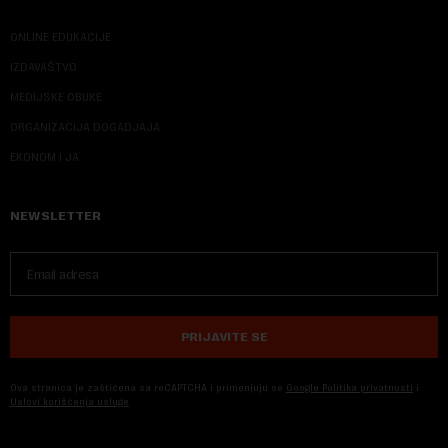
ONLINE EDUKACIJE
IZDAVAŠTVO
MEDIJSKE OBUKE
ORGANIZACIJA DOGADJAJA
EKONOM I JA
NEWSLETTER
PRIJAVITE SE
Ova stranica je zaštićena sa reCAPTCHA i primenjuju se
Google Politika privatnosti
i
Uslovi korišćenja usluge