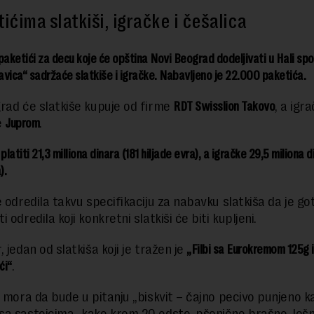
ićima slatkiši, igračke i češalica
paketići za decu koje će opština Novi Beograd dodeljivati u Hali sp
vica“ sadržaće slatkiše i igračke. Nabavljeno je 22.000 paketića.
rad će slatkiše kupuje od firme
RDT Swisslion Takovo
, a igr
e
Juprom
.
platiti 21,3 milliona dinara (181 hiljade evra), a igračke 29,5 miliona 
).
e odredila takvu specifikaciju za nabavku slatkiša da je go
 odredila koji konkretni slatkiši će biti kupljeni.
 jedan od slatkiša koji je tražen je
„Filbi sa Eurokremom 125g i
ći“
.
a mora da bude u pitanju „biskvit – čajno pecivo punjeno 