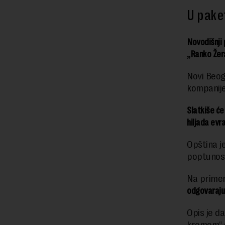
U paket
Novodišnji 
„Ranko Žera
Novi Beog
kompanij
Slatkiše će 
hiljada evra
Opština j
poptunosti
Na primer,
odgovaraju
Opis je d