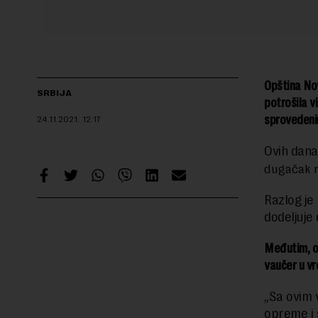
Opština Nov
SRBIJA
potrošila vi
sprovedeni
24.11.2021.
12:17
Ovih dana
dugačak re
Razlog je
dodeljuje 
Međutim, ov
vaučer u vr
„Sa ovim 
opreme i 