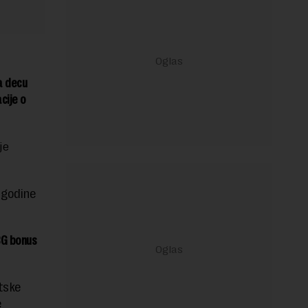
a decu
cije o
je
 godine
BG bonus
tske
e