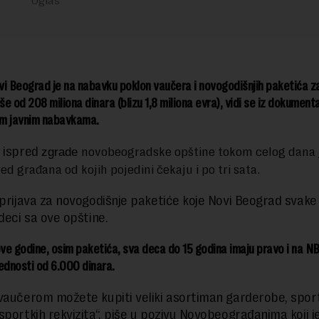
i Beograd je na nabavku poklon vaučera i novogodišnjih paketića z
še od 208 miliona dinara (blizu 1,8 miliona evra), vidi se iz dokumenta
m javnim nabavkama.
 ispred
novobeogradske opštine tokom celog dana 
zgrade
d građana od kojih pojedini čekaju i po tri sata.
 prijava za novogodišnje paketiće koje Novi Beograd svake
deci sa ove opštine.
e godine, osim paketića, sva deca do 15 godina imaju pravo i na N
ednosti od 6.000 dinara.
vaučerom možete kupiti veliki asortiman garderobe, spor
sportkih rekvizita“, piše u pozivu Novobeograđanima koji j