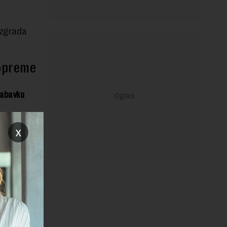
 zgrada
 opreme
 nabavku
iz
x
n u
ponude
 i Sport
stavio