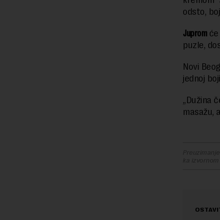
kremom“ s
odsto, bo
Juprom
će 
puzle, dos
Novi Beog
jednoj bo
„Dužina č
masažu, a 
Preuzimanje 
ka izvornom
OSTAVI