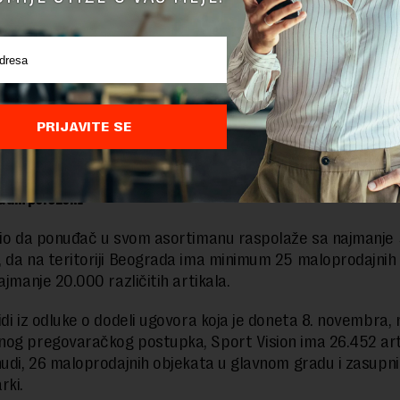
 raspisivanje pregovaračkog postupka, koji je najnetransp
dera, je taj što je opštinska uprava u toku septembra i ok
otvorenu javnu nabavku, ali u tom postupku nije stigla nij
d je tada objavio da želi da nabavi 30.000 poklon kartica za kupov
PRIJAVITE SE
deće, obuće i opreme.
a vrednost svakog vaučera je 5.000 dinara bez PDV-a, odnosno 6.0
atim porezom.
bio da ponuđač u svom asortimanu raspolaže sa najmanje
 da na teritoriji Beograda ima minimum 25 maloprodajnih
ajmanje 20.000 različitih artikala.
idi iz odluke o dodeli ugovora koja je doneta 8. novembra,
og pregovaračkog postupka, Sport Vision ima 26.452 art
nudi, 26 maloprodajnih objekata u glavnom gradu i zasupni
rki.