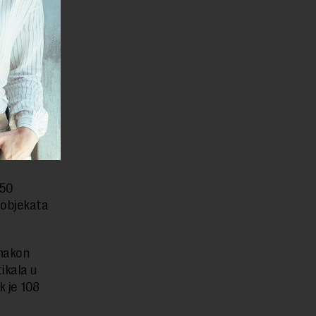
arentniji
tobra
edna
inu
00 dinara
 50
 objekata
 nakon
ikala u
k je 108