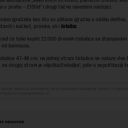
a sastojcima „kako krem 20 odsto, pšenično brašno, lešni
ja u prahu – E150d“ i drugi tačno navedeni sastojci.
osim igračaka kao što su plišana igračka u obliku delfina, l
taviti i kačket, prizeka, ali i
češalicu
.
rad će tako kupiti 22.000 drvenih češalica sa štampanim
ji od bambusa.
ešalice 47-48 cm, na jednoj strani češalice se nalaze dva 
na drugoj strani je viljuška/češaljka“, piše u sepcifikaciji 
delova teksta je dozvoljeno, ali uz obavezno navođenje izvora i uz postavl
 tekstu na novaekonomija.rs
TE ODGOVOR