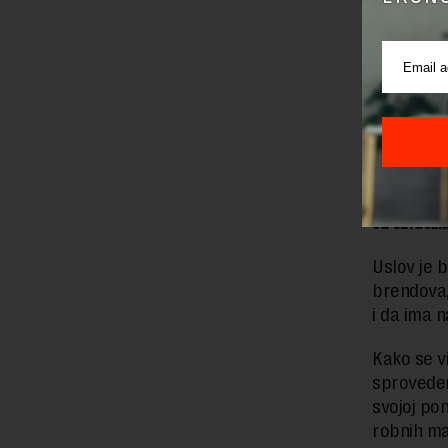
Razlog za
oblik ten
sprovela 
ponuda.
Novi Beogra
sportske o
Pojedinačn
sa obračun
Uslov je 
brendova,
i da ima n
Kako se v
sproveden
svojoj po
robnih ma