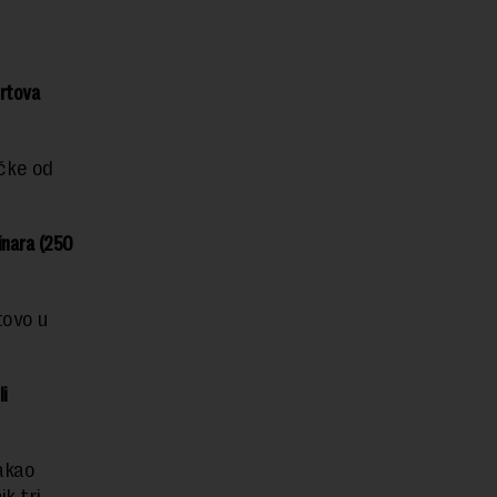
ortova
ačke od
dinara (250
tovo u
li
kakao