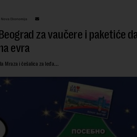
: Nova Ekonomija
Beograd za vaučere i paketiće da
na evra
a Mraza i češalica za leđa....