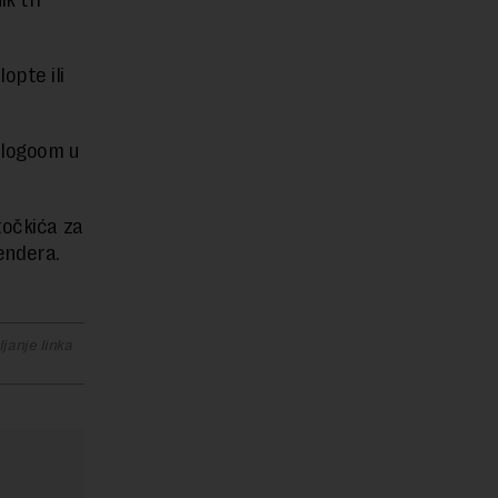
k tri
opte ili
 logoom u
točkića za
tendera.
janje linka