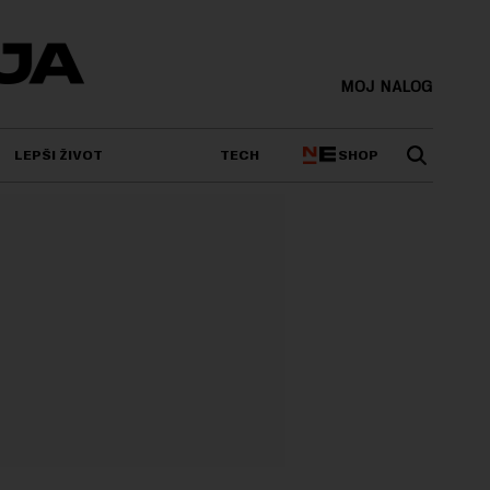
MOJ NALOG
SHOP
LEPŠI ŽIVOT
TECH