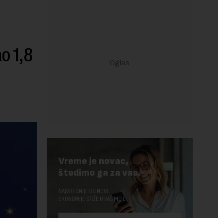
o 1,8
Vreme je novac,
štedimo ga za vas.
NAJVREDNIJE OD NOVE
EKONOMIJE STIŽE U VAŠ MEJL.