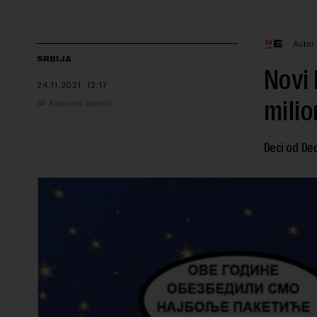
Autor
SRBIJA
Novi 
24.11.2021.
12:17
milio
Katarina Baletić
Deci od Ded