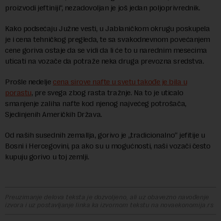
proizvodi jeftiniji“, nezadovoljan je još jedan poljoprivrednik.
Kako podsećaju Južne vesti, u Jablaničkom okrugu poskupela
je i cena tehničkog pregleda, te sa svakodnevnom povećanjem
cene goriva ostaje da se vidi da li će to u narednim mesecima
uticati na vozače da potraže neka druga prevozna sredstva.
Prošle nedelje
cena sirove nafte u svetu takođe je bila u
porastu
, pre svega zbog rasta tražnje. Na to je uticalo
smanjenje zaliha nafte kod njenog najvećeg potrošača,
Sjedinjenih Američkih Država.
Od naših susednih zemallja, gorivo je „tradicionalno“ jefitije u
Bosni i Hercegovini, pa ako su u mogućnosti, naši vozači često
kupuju gorivo u toj zemlji.
Preuzimanje delova teksta je dozvoljeno, ali uz obavezno navođenje
izvora i uz postavljanje linka ka izvornom tekstu na novaekonomija.rs