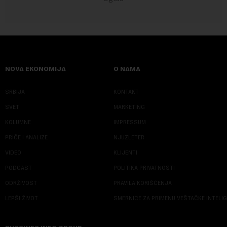
NOVA EKONOMIJA
O NAMA
SRBIJA
KONTAKT
SVET
MARKETING
KOLUMNE
IMPRESSUM
PRIČE I ANALIZE
NJUZLETER
VIDEO
KLIJENTI
PODCAST
POLITIKA PRIVATNOSTI
ODRŽIVOST
PRAVILA KORIŠĆENJA
LEPŠI ŽIVOT
SMERNICE ZA PRIMENU VEŠTAČKE INTELI