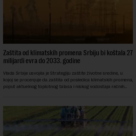
Zaštita od klimatskih promena Srbiju bi koštala 27
milijardi evra do 2033. godine
Vlada Srbije usvojila je Strategiju zaštite životne sredine, u
kojoj se procenjuje da zaštita od posledica klimatskih promena,
poput aktuelnog toplotnog talasa i niskog vodostaja rečnih
slivova, zahteva inve...