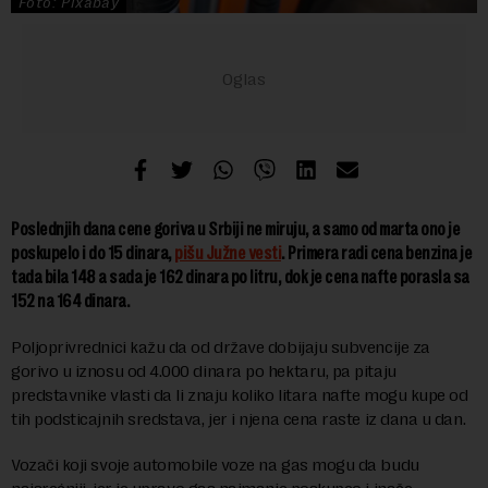
Foto: Pixabay
Poslednjih dana cene goriva u Srbiji ne miruju, a samo od marta ono je
poskupelo i do 15 dinara,
pišu Južne vesti
. Primera radi cena benzina je
tada bila 148 a sada je 162 dinara po litru, dok je cena nafte porasla sa
152 na 164 dinara.
Poljoprivrednici kažu da od države dobijaju subvencije za
gorivo u iznosu od 4.000 dinara po hektaru, pa pitaju
predstavnike vlasti da li znaju koliko litara nafte mogu kupe od
tih podsticajnih sredstava, jer i njena cena raste iz dana u dan.
Vozači koji svoje automobile voze na gas mogu da budu