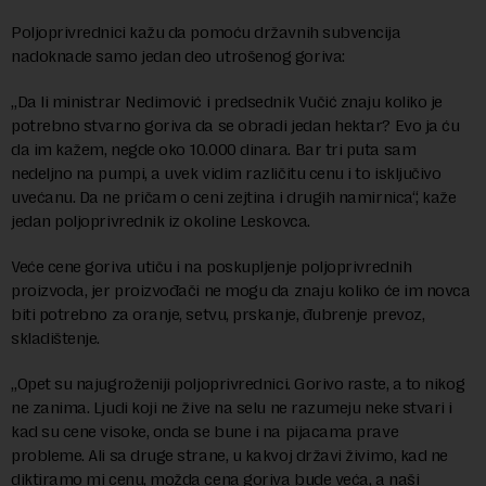
Poljoprivrednici kažu da pomoću državnih subvencija
nadoknade samo jedan deo utrošenog goriva:
„Da li ministrar Nedimović i predsednik Vučić znaju koliko je
potrebno stvarno goriva da se obradi jedan hektar? Evo ja ću
da im kažem, negde oko 10.000 dinara. Bar tri puta sam
nedeljno na pumpi, a uvek vidim različitu cenu i to isključivo
uvećanu. Da ne pričam o ceni zejtina i drugih namirnica“, kaže
jedan poljoprivrednik iz okoline Leskovca.
Veće cene goriva utiču i na poskupljenje poljoprivrednih
proizvoda, jer proizvođači ne mogu da znaju koliko će im novca
biti potrebno za oranje, setvu, prskanje, đubrenje prevoz,
skladištenje.
„Opet su najugroženiji poljoprivrednici. Gorivo raste, a to nikog
ne zanima. Ljudi koji ne žive na selu ne razumeju neke stvari i
kad su cene visoke, onda se bune i na pijacama prave
probleme. Ali sa druge strane, u kakvoj državi živimo, kad ne
diktiramo mi cenu, možda cena goriva bude veća, a naši