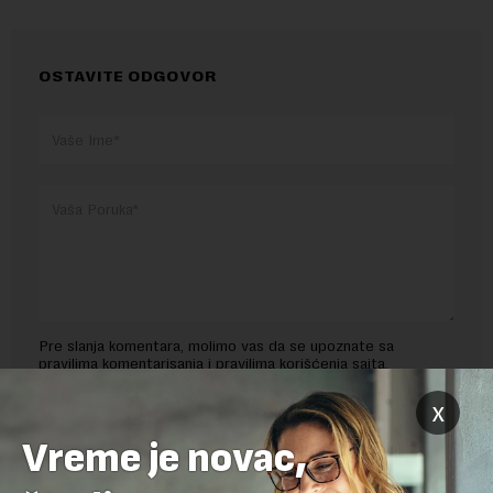
OSTAVITE ODGOVOR
Pre slanja komentara, molimo vas da se upoznate sa
pravilima komentarisanja i pravilima korišćenja sajta.
x
Sajt je zaštićen pomocu reCaptcha i Google.
Google Politika
Privatnosti
i
Google Uslovi Korišćenja
su primenjeni.
Vreme je novac,