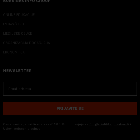
BUSSINES INFO GROUP
ONLINE EDUKACIJE
IZDAVAŠTVO
MEDIJSKE OBUKE
ORGANIZACIJA DOGADJAJA
EKONOM I JA
NEWSLETTER
PRIJAVITE SE
Ova stranica je zaštićena sa reCAPTCHA i primenjuju se
Google Politika privatnosti
i
Uslovi korišćenja usluge