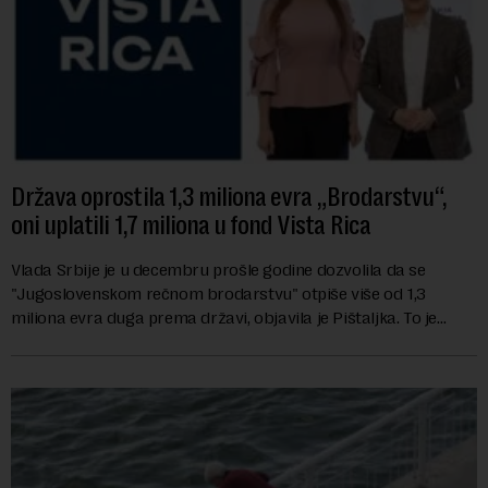
Država oprostila 1,3 miliona evra „Brodarstvu“,
oni uplatili 1,7 miliona u fond Vista Rica
Vlada Srbije je u decembru prošle godine dozvolila da se
"Jugoslovenskom rečnom brodarstvu" otpiše više od 1,3
miliona evra duga prema državi, objavila je Pištaljka. To je
učinjeno zaključkom koji do danas n...