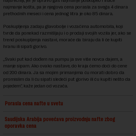
najsrećniji, jer je upravo gas najmanje poskupeo i inače
najmanje košta, pa je njegova cena porasla za svega 4 dinara
prethodnih meseci i cena jednog litra je oko 85 dinara.
Poskupljenja zadaju glavobolje i vozačima automobila, koji
tvrde da ponekad razmišljaju i o prodaji svojih vozila jer, ako se
trend poskupljenja nastavi, moraće da biraju da li će kupiti
hranu ili sipati gorivo.
„Svaki put kad dođem na pumpu ja sve više novca dajem, a
manje sipam. Ako ovako nastave, do kraja ćemo doći do cene
od 200 dinara. Ja sa mojim primanjima ću morati dobro da
promislim da li ću sipati sledeći put gorivo ili ću kupiti nešto da
pojedem“, kaže jedan od vozača.
Porasla cena nafte u svetu
Saudijska Arabija povećava proizvodnju nafte zbog
oporavka cena