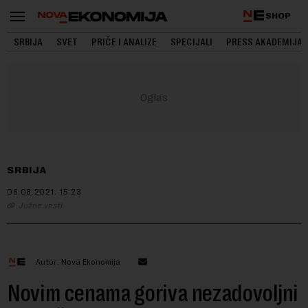
SHOP
SRBIJA
SVET
PRIČE I ANALIZE
SPECIJALI
PRESS AKADEMIJA
SRBIJA
06.08.2021.
15:23
Južne vesti
Autor: Nova Ekonomija
Novim cenama goriva nezadovoljni