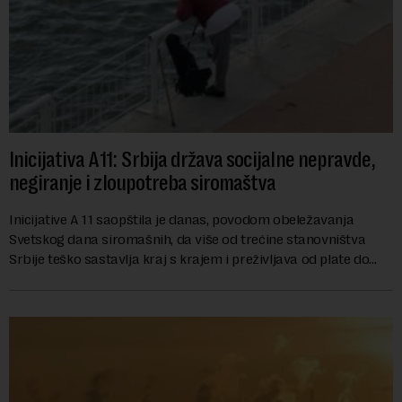
Inicijativa A11: Srbija država socijalne nepravde,
negiranje i zloupotreba siromaštva
Inicijative A 11 saopštila je danas, povodom obeležavanja
Svetskog dana siromašnih, da više od trećine stanovništva
Srbije teško sastavlja kraj s krajem i preživljava od plate do
plate.U saopštenju piše ...