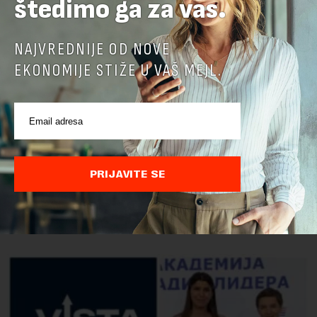
štedimo ga za vas.
NAJVREDNIJE OD NOVE
EKONOMIJE STIŽE U VAŠ MEJL.
PRIJAVITE SE
POVEZANI SADRŽAJI