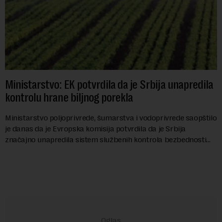
Ministarstvo: EK potvrdila da je Srbija unapredila
kontrolu hrane biljnog porekla
Ministarstvo poljoprivrede, šumarstva i vodoprivrede saopštilo
je danas da je Evropska komisija potvrdila da je Srbija
značajno unapredila sistem službenih kontrola bezbednosti
hrane biljnog porekla, te da k...