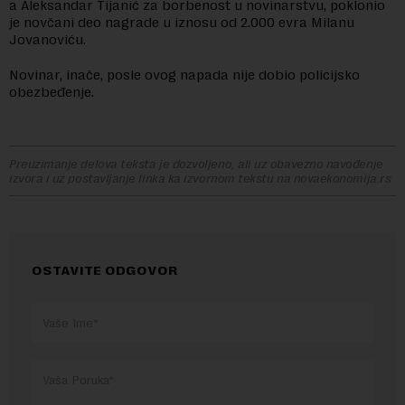
a Aleksandar Tijanić za borbenost u novinarstvu, poklonio
je novčani deo nagrade u iznosu od 2.000 evra Milanu
Jovanoviću.
Novinar, inače, posle ovog napada nije dobio policijsko
obezbeđenje.
Preuzimanje delova teksta je dozvoljeno, ali uz obavezno navođenje
izvora i uz postavljanje linka ka izvornom tekstu na novaekonomija.rs
OSTAVITE ODGOVOR