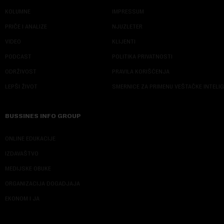
KOLUMNE
IMPRESSUM
PRIČE I ANALIZE
NJUZLETER
VIDEO
KLIJENTI
PODCAST
POLITIKA PRIVATNOSTI
ODRŽIVOST
PRAVILA KORIŠĆENJA
LEPŠI ŽIVOT
SMERNICE ZA PRIMENU VEŠTAČKE INTELI
BUSSINES INFO GROUP
ONLINE EDUKACIJE
IZDAVAŠTVO
MEDIJSKE OBUKE
ORGANIZACIJA DOGADJAJA
EKONOM I JA