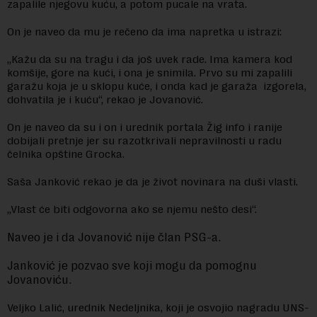
zapalile njegovu kuću, a potom pucale na vrata.
On je naveo da mu je rečeno da ima napretka u istrazi:
„Kažu da su na tragu i da još uvek rade. Ima kamera kod
komšije, gore na kući, i ona je snimila. Prvo su mi zapalili
garažu koja je u sklopu kuće, i onda kad je garaža izgorela,
dohvatila je i kuću“, rekao je Jovanović.
On je naveo da su i on i urednik portala Žig info i ranije
dobijali pretnje jer su razotkrivali nepravilnosti u radu
čelnika opštine Grocka.
Saša Janković rekao je da je život novinara na duši vlasti.
„Vlast će biti odgovorna ako se njemu nešto desi“.
Naveo je i da Jovanović nije član PSG-a.
Janković je pozvao sve koji mogu da pomognu
Jovanoviću.
Veljko Lalić, urednik Nedeljnika, koji je osvojio nagradu UNS-