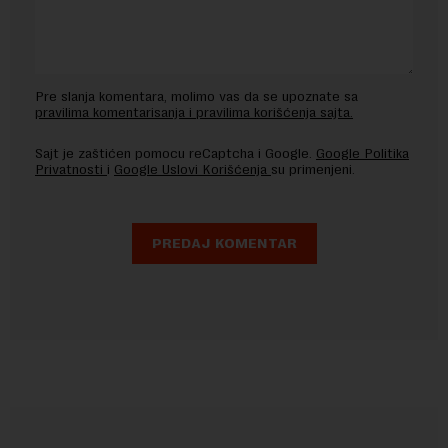
Pre slanja komentara, molimo vas da se upoznate sa
pravilima komentarisanja i pravilima korišćenja sajta.
Sajt je zaštićen pomocu reCaptcha i Google.
Google Politika
Privatnosti
i
Google Uslovi Korišćenja
su primenjeni.