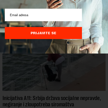
Vlada Srbije je u decembru prošle godine dozvolila da se
"Jugoslovenskom rečnom brodarstvu" otpiše više od 1,3
miliona evra duga prema državi, objavila je Pištaljka. To je
učinjeno zaključkom koji do danas n...
PRIJAVITE SE
Inicijativa A11: Srbija država socijalne nepravde,
negiranje i zloupotreba siromaštva