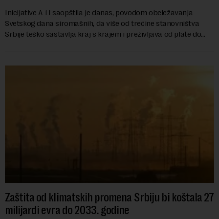
Inicijative A 11 saopštila je danas, povodom obeležavanja
Svetskog dana siromašnih, da više od trećine stanovništva
Srbije teško sastavlja kraj s krajem i preživljava od plate do
plate.U saopštenju piše ...
Zaštita od klimatskih promena Srbiju bi koštala 27
milijardi evra do 2033. godine