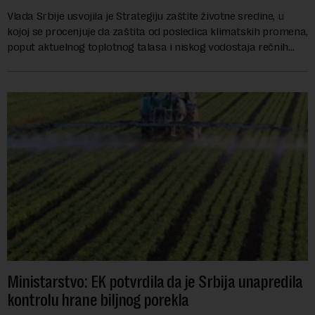
Vlada Srbije usvojila je Strategiju zaštite životne sredine, u
kojoj se procenjuje da zaštita od posledica klimatskih promena,
poput aktuelnog toplotnog talasa i niskog vodostaja rečnih
slivova, zahteva inve...
Ministarstvo: EK potvrdila da je Srbija unapredila
kontrolu hrane biljnog porekla