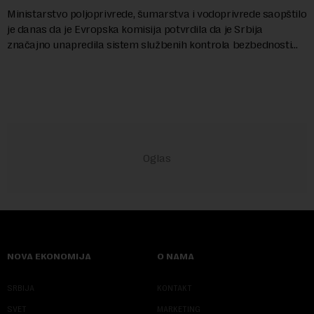
Ministarstvo poljoprivrede, šumarstva i vodoprivrede saopštilo
je danas da je Evropska komisija potvrdila da je Srbija
značajno unapredila sistem službenih kontrola bezbednosti
hrane biljnog porekla, te da k...
NOVA EKONOMIJA
O NAMA
SRBIJA
KONTAKT
SVET
MARKETING