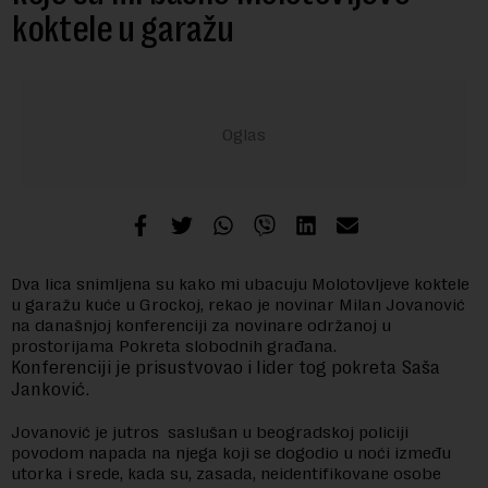
koktele u garažu
Dva lica snimljena su kako mi ubacuju Molotovljeve koktele
u garažu kuće u Grockoj, rekao je novinar Milan Jovanović
na današnjoj konferenciji za novinare održanoj u
prostorijama Pokreta slobodnih građana.
Konferenciji je prisustvovao i lider tog pokreta Saša
Janković.
Jovanović je jutros saslušan u beogradskoj policiji
povodom napada na njega koji se dogodio u noći između
utorka i srede, kada su, zasada, neidentifikovane osobe