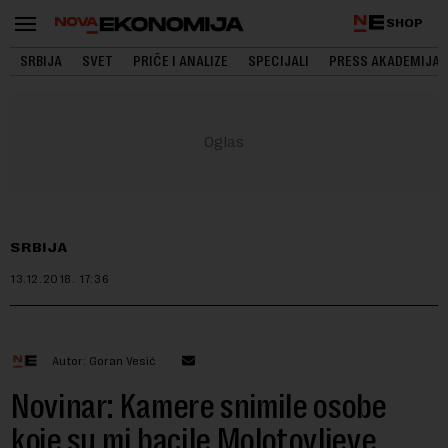
SHOP
SRBIJA
SVET
PRIČE I ANALIZE
SPECIJALI
PRESS AKADEMIJA
SRBIJA
13.12.2018.
17:36
Autor: Goran Vesić
Novinar: Kamere snimile osobe
koje su mi bacile Molotovljeve