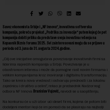
Savez ekonomista Srbije i „NF Innova“, inovativna softverska
kompanija, pokreću projekat „Podrška za inovacije“ putem kojeg će pet
kompanija dobiti priliku da predstave svoja inovatina rešenja na
Kopaonik Biznis forumu 2025. Svi zainteresovani mogu da se prijave u
periodu od 3. juna do 31. avgusta 2024.godine.
„Cilj ove inicijative omogućava povezivanje inovativnih firmi sa
liderima najvećih kompanija u Srbiji. Povezivanje je u
obostranom interesu i može da pomogne rast novim firmama i
velikim kompanijama kroz inoviranje i digitalnu transformaciju.
Tako se kreira nova vrednost i ostvaruju prednosti i za lokalnu
zajednicu i društvo u celini“, rekao je predsednik Nadzornog
odbora NF Innova
Branislav Vujović,
navodi se u saopštenju.
Na konkursu će u uži izbor ući deset firmi, kojima će potom biti
dodeljeni mentori koji će im pomoći da se plasiraju na najbolji