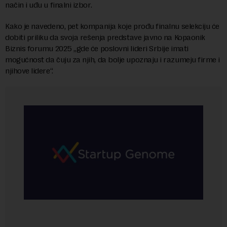
način i uđu u finalni izbor.
Kako je navedeno, pet kompanija koje prođu finalnu selekciju će
dobiti priliku da svoja rešenja predstave javno na Kopaonik
Biznis forumu 2025 „gde će poslovni lideri Srbije imati
mogućnost da čuju za njih, da bolje upoznaju i razumeju firme i
njihove lidere“.