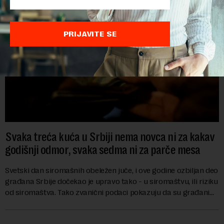
PRIJAVITE SE
Svaka treća kuća u Srbiji nema novca ni za kakav
godišnji odmor, svaka sedma ni za parče mesa
Svetski dan siromašnih obeležen juče, i ove godine ozbiljan deo
građana Srbije dočekao je upravo tako - u siromaštvu, ili riziku
od siromaštva. Tako zvanični podaci pokazuju da su građani
koji bez problema m...