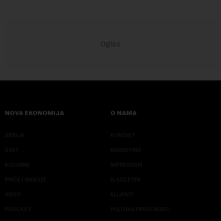
NOVA EKONOMIJA
O NAMA
SRBIJA
KONTAKT
SVET
MARKETING
KOLUMNE
IMPRESSUM
PRIČE I ANALIZE
NJUZLETER
VIDEO
KLIJENTI
PODCAST
POLITIKA PRIVATNOSTI