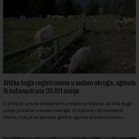
Afička kuga registrovana u sedam okruga, uginula
ili eutanazirana 36.101 svinja
U Srbiji je, prema poslednjem preseku podataka, afrička kuga
svinja prisutna u sedam okruga, 13 opština i 62 naseljena
mesta, a da je od početka godine uginulo ili eutanazirano
ukupno 36.101 grlo, izjavio je...