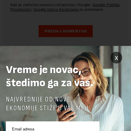
Sajt je zaštićen pomocu reCaptcha i Google.
Google Politika
Privatnosti
i
Google Uslovi Korišćenja
su primenjeni.
x
Vreme je novac,
štedimo ga za vas.
NAJVREDNIJE OD NOVE
EKONOMIJE STIŽE U VAŠ MEJL.
POVEZANI SADRŽAJI