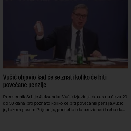
Vučić objavio kad će se znati koliko će biti
povećane penzije
Predsednik Srbije Aleksandar Vučić izjavio je danas da će za 20
do 30 dana biti poznato koliko će biti povećanje penzija.Vučić
je, tokom posete Prijepolju, podsetio i da penzioneri treba da
dobiju jednok...