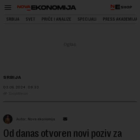
SHOP
SRBIJA
SVET
PRIČE I ANALIZE
SPECIJALI
PRESS AKADEMIJA
SRBIJA
03.06.2024.
09:33
Saopštenje
Autor: Nova ekonomija
Od danas otvoren novi poziv za