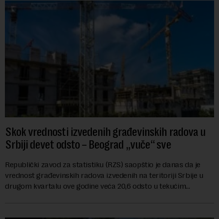
Skok vrednosti izvedenih građevinskih radova u
Srbiji devet odsto – Beograd „vuče“ sve
Republički zavod za statistiku (RZS) saopštio je danas da je
vrednost građevinskih radova izvedenih na teritoriji Srbije u
drugom kvartalu ove godine veća 20,6 odsto u tekućim
cenama u odnosu na isti period ...