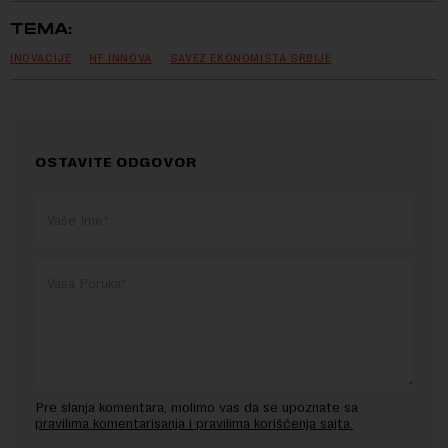
TEMA:
INOVACIJE
NF INNOVA
SAVEZ EKONOMISTA SRBIJE
OSTAVITE ODGOVOR
Pre slanja komentara, molimo vas da se upoznate sa
pravilima komentarisanja i pravilima korišćenja sajta.