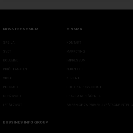
NOVA EKONOMIJA
O NAMA
SRBIJA
KONTAKT
SVET
MARKETING
KOLUMNE
IMPRESSUM
PRIČE I ANALIZE
NJUZLETER
VIDEO
KLIJENTI
PODCAST
POLITIKA PRIVATNOSTI
ODRŽIVOST
PRAVILA KORIŠĆENJA
LEPŠI ŽIVOT
SMERNICE ZA PRIMENU VEŠTAČKE INTELI
BUSSINES INFO GROUP