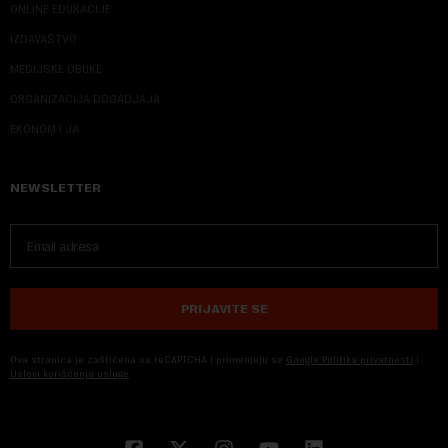
ONLINE EDUKACIJE
IZDAVAŠTVO
MEDIJSKE OBUKE
ORGANIZACIJA DOGADJAJA
EKONOM I JA
NEWSLETTER
PRIJAVITE SE
Ova stranica je zaštićena sa reCAPTCHA i primenjuju se
Google Politika privatnosti
i
Uslovi korišćenja usluge