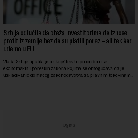
Srbija odlučila da oteža investitorima da iznose
profit iz zemlje bez da su platili porez – ali tek kad
uđemo u EU
Vlada Srbije uputila je u skupštinsku proceduru set
ekonomskih i poreskih zakona kojima se omogućava dalje
usklađivanje domaćeg zakonodavstva sa pravnim tekovinama
Evropske unije i ispunjavaju obaveze predvi...