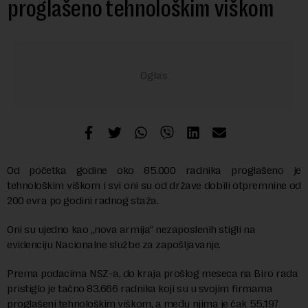
proglašeno tehnološkim viškom
Od početka godine oko 85.000 radnika proglašeno je
tehnološkim viškom i svi oni su od države dobili otpremnine od
200 evra po godini radnog staža.
Oni su ujedno kao „nova armija“ nezaposlenih stigli na
evidenciju Nacionalne službe za zapošljavanje.
Prema podacima NSZ-a, do kraja prošlog meseca na Biro rada
pristiglo je tačno 83.666 radnika koji su u svojim firmama
proglašeni tehnološkim viškom, a među njima je čak 55.197