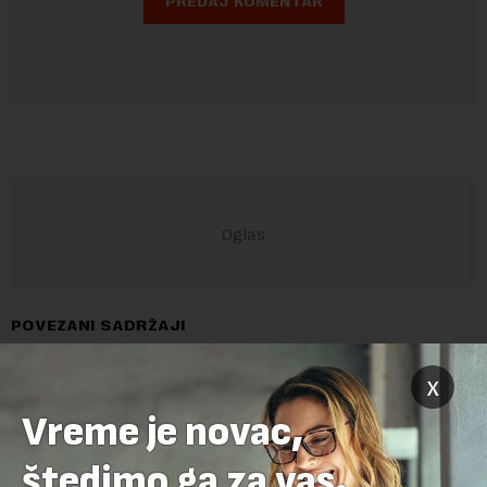
POVEZANI SADRŽAJI
x
Vreme je novac,
štedimo ga za vas.