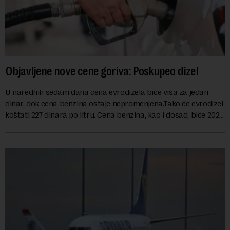
Objavljene nove cene goriva: Poskupeo dizel
U narednih sedam dana cena evrodizela biće viša za jedan
dinar, dok cena benzina ostaje nepromenjena.Tako će evrodizel
koštati 227 dinara po litru. Cena benzina, kao i dosad, biće 202
dinara po litru. ...