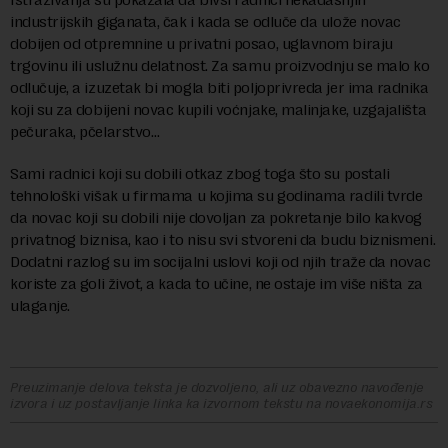
industrijskih giganata, čak i kada se odluče da ulože novac
dobijen od otpremnine u privatni posao, uglavnom biraju
trgovinu ili uslužnu delatnost. Za samu proizvodnju se malo ko
odlučuje, a izuzetak bi mogla biti poljoprivreda jer ima radnika
koji su za dobijeni novac kupili voćnjake, malinjake, uzgajališta
pečuraka, pčelarstvo…
Sami radnici koji su dobili otkaz zbog toga što su postali
tehnološki višak u firmama u kojima su godinama radili tvrde
da novac koji su dobili nije dovoljan za pokretanje bilo kakvog
privatnog biznisa, kao i to nisu svi stvoreni da budu biznismeni.
Dodatni razlog su im socijalni uslovi koji od njih traže da novac
koriste za goli život, a kada to učine, ne ostaje im više ništa za
ulaganje.
Preuzimanje delova teksta je dozvoljeno, ali uz obavezno navođenje
izvora i uz postavljanje linka ka izvornom tekstu na novaekonomija.rs