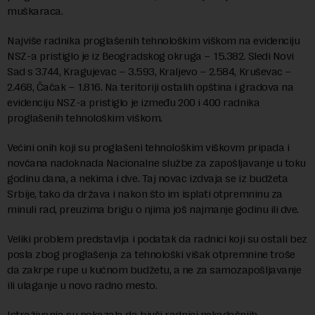
muškaraca.
Najviše radnika proglašenih tehnološkim viškom na evidenciju
NSZ-a pristiglo je iz Beogradskog okruga – 15.382. Sledi Novi
Sad s 3.744, Kragujevac – 3.593, Kraljevo – 2.584, Kruševac –
2.468, Čačak – 1.816. Na teritoriji ostalih opština i gradova na
evidenciju NSZ-a pristiglo je između 200 i 400 radnika
proglašenih tehnološkim viškom.
Većini onih koji su proglašeni tehnološkim viškovm pripada i
novčana nadoknada Nacionalne službe za zapošljavanje u toku
godinu dana, a nekima i dve. Taj novac izdvaja se iz budžeta
Srbije, tako da država i nakon što im isplati otpremninu za
minuli rad, preuzima brigu o njima još najmanje godinu ili dve.
Veliki problem predstavlja i podatak da radnici koji su ostali bez
posla zbog proglašenja za tehnološki višak otpremnine troše
da zakrpe rupe u kućnom budžetu, a ne za samozapošljavanje
ili ulaganje u novo radno mesto.
Istraživanja su pokazala da bivši radnici nekadašnjih