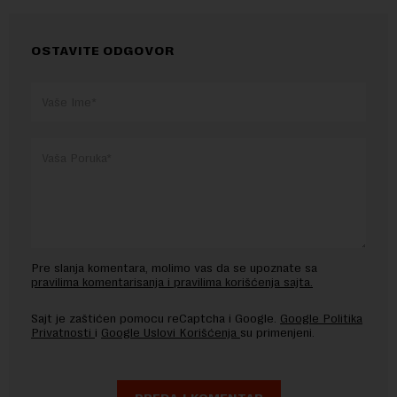
OSTAVITE ODGOVOR
Pre slanja komentara, molimo vas da se upoznate sa
pravilima komentarisanja i pravilima korišćenja sajta.
Sajt je zaštićen pomocu reCaptcha i Google.
Google Politika
Privatnosti
i
Google Uslovi Korišćenja
su primenjeni.