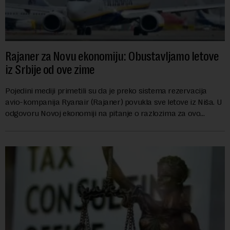
Rajaner za Novu ekonomiju: Obustavljamo letove
iz Srbije od ove zime
Pojedini mediji primetili su da je preko sistema rezervacija
avio-kompanija Ryanair (Rajaner) povukla sve letove iz Niša. U
odgovoru Novoj ekonomiji na pitanje o razlozima za ovo
povlačenje, ovaj avio-gigant...