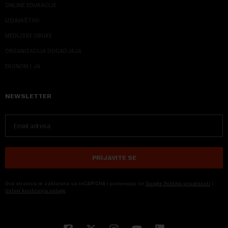
ONLINE EDUKACIJE
IZDAVAŠTVO
MEDIJSKE OBUKE
ORGANIZACIJA DOGADJAJA
EKONOM I JA
NEWSLETTER
PRIJAVITE SE
Ova stranica je zaštićena sa reCAPTCHA i primenjuju se
Google Politika privatnosti
i
Uslovi korišćenja usluge