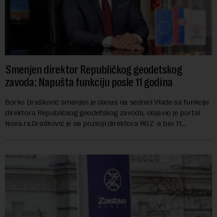
Smenjen direktor Republičkog geodetskog
zavoda: Napušta funkciju posle 11 godina
Borko Drašković smenjen je danas na sednici Vlade sa funkcije
direktora Republičkog geodetskog zavoda, objavio je portal
Nova.rs.Drašković je na poziciji direktora RGZ-a bio 11
godina.Kako piše Nova....