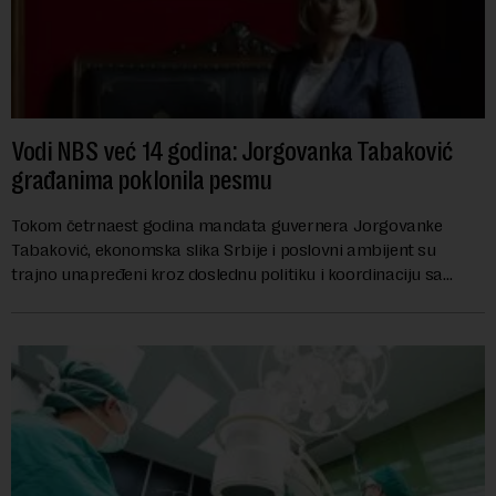
Vodi NBS već 14 godina: Jorgovanka Tabaković
građanima poklonila pesmu
Tokom četrnaest godina mandata guvernera Jorgovanke
Tabaković, ekonomska slika Srbije i poslovni ambijent su
trajno unapređeni kroz doslednu politiku i koordinaciju sa
Vladom, saopštila je Narodna banka Srbi...