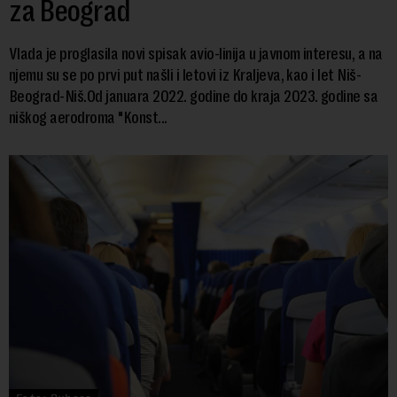
za Beograd
Vlada je proglasila novi spisak avio-linija u javnom interesu, a na
njemu su se po prvi put našli i letovi iz Kraljeva, kao i let Niš-
Beograd-Niš.Od januara 2022. godine do kraja 2023. godine sa
niškog aerodroma "Konst...