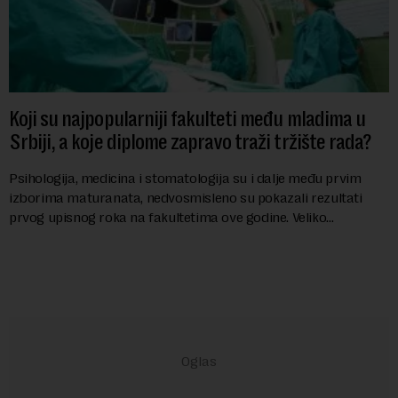
Koji su najpopularniji fakulteti među mladima u
Srbiji, a koje diplome zapravo traži tržište rada?
Psihologija, medicina i stomatologija su i dalje među prvim
izborima maturanata, nedvosmisleno su pokazali rezultati
prvog upisnog roka na fakultetima ove godine. Veliko
interesovanje beleže i FON i Ekonomsk...