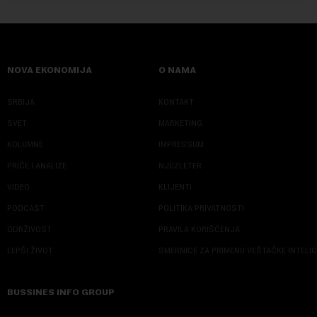
NOVA EKONOMIJA
O NAMA
SRBIJA
KONTAKT
SVET
MARKETING
KOLUMNE
IMPRESSUM
PRIČE I ANALIZE
NJUZLETER
VIDEO
KLIJENTI
PODCAST
POLITIKA PRIVATNOSTI
ODRŽIVOST
PRAVILA KORIŠĆENJA
LEPŠI ŽIVOT
SMERNICE ZA PRIMENU VEŠTAČKE INTELI
BUSSINES INFO GROUP