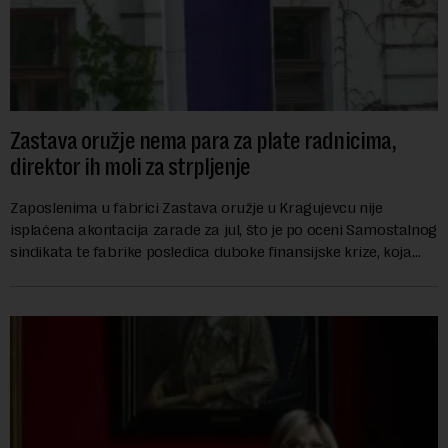
Zastava oružje nema para za plate radnicima,
direktor ih moli za strpljenje
Zaposlenima u fabrici Zastava oružje u Kragujevcu nije
isplaćena akontacija zarade za jul, što je po oceni Samostalnog
sindikata te fabrike posledica duboke finansijske krize, koja
ugrožava egzistenciju 2.20...