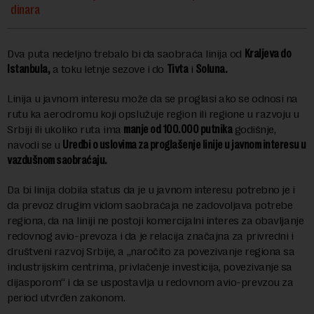
dinara
Dva puta nedeljno trebalo bi da saobraća linija od
Kraljeva do
Istanbula,
a toku letnje sezove i do
Tivta
i
Soluna.
Linija u javnom interesu može da se proglasi ako se odnosi na
rutu ka aerodromu koji opslužuje region ili regione u razvoju u
Srbiji ili ukoliko ruta ima
manje od 100.000 putnika
godišnje,
navodi se u
Uredbi o uslovima za proglašenje linije u javnom interesu u
vazdušnom saobraćaju.
Da bi linija dobila status da je u javnom interesu potrebno je i
da prevoz drugim vidom saobraćaja ne zadovoljava potrebe
regiona, da na liniji ne postoji komercijalni interes za obavljanje
redovnog avio-prevoza i da je relacija značajna za privredni i
društveni razvoj Srbije, a „naročito za povezivanje regiona sa
industrijskim centrima, privlačenje investicija, povezivanje sa
dijasporom“ i da se uspostavlja u redovnom avio-prevzou za
period utvrđen zakonom.