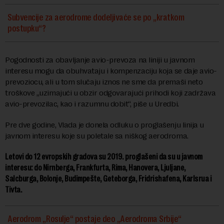
Subvencije za aerodrome dodeljivaće se po „kratkom
postupku“?
Pogodnosti za obavljanje avio-prevoza na liniji u javnom
interesu mogu da obuhvataju i kompenzaciju koja se daje avio-
prevoziocu, ali u tom slučaju iznos ne sme da premaši neto
troškove „uzimajući u obzir odgovarajući prihodi koji zadržava
avio-prevozilac, kao i razumnu dobit“, piše u Uredbi.
Pre dve godine, Vlada je donela odluku o proglašenju linija u
javnom interesu koje su poletale sa niškog aerodroma.
Letovi do 12 evropskih gradova su 2019. proglašeni da su u javnom
interesu: do Nirnberga, Frankfurta, Rima, Hanovera, Ljuljane,
Salcburga, Bolonje, Budimpešte, Geteborga, Fridrishafena, Karlsrua i
Tivta.
Aerodrom „Rosulje“ postaje deo „Aerodroma Srbije“