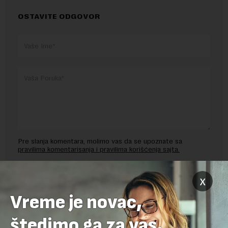
OSTAVITE ODGOVOR
Pre slanja komentara, molimo vas da se upoznate sa
pravilima komentarisanja i pravilima korišćenja sajta.
Sajt je zaštićen pomocu reCaptcha i Google.
Google Politika
x
Privatnosti
i
Google Uslovi Korišćenja
su primenjeni.
Vreme je novac,
štedimo ga za vas.