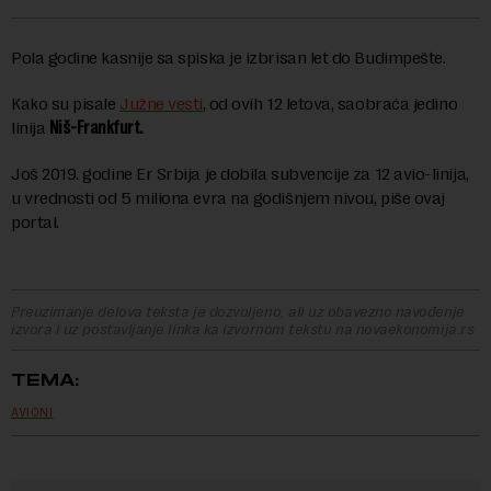
Pola godine kasnije sa spiska je izbrisan let do Budimpešte.
Kako su pisale
Južne vesti
, od ovih 12 letova, saobraća jedino
linija
Niš-Frankfurt.
Još 2019. godine Er Srbija je dobila subvencije za 12 avio-linija,
u vrednosti od 5 miliona evra na godišnjem nivou, piše ovaj
portal.
Preuzimanje delova teksta je dozvoljeno, ali uz obavezno navođenje
izvora i uz postavljanje linka ka izvornom tekstu na novaekonomija.rs
TEMA:
AVIONI