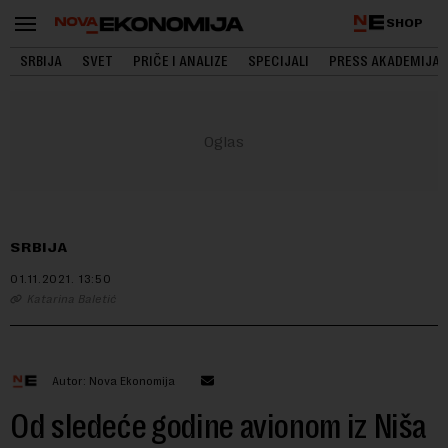
SHOP
SRBIJA
SVET
PRIČE I ANALIZE
SPECIJALI
PRESS AKADEMIJA
SRBIJA
01.11.2021.
13:50
Katarina Baletić
Autor: Nova Ekonomija
Od sledeće godine avionom iz Niša