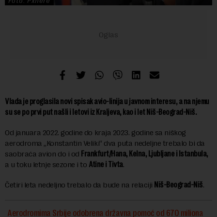
Foto: Pxhere
Vlada je proglasila novi spisak avio-linija u javnom interesu, a na njemu
su se po prvi put našli i letovi iz Kraljeva, kao i let Niš-Beograd-Niš.
Od januara 2022. godine do kraja 2023. godine sa niškog
aerodroma „Konstantin Veliki“ dva puta nedeljne trebalo bi da
saobraća avion do i od
Frankfurt/Hana, Kelna, Ljubljane i Istanbula,
a u toku letnje sezone i to
Atine i Tivta
.
Četiri leta nedeljno trebalo da bude na relaciji
Niš-Beograd-Niš
.
Aerodromima Srbije odobrena državna pomoć od 670 miliona