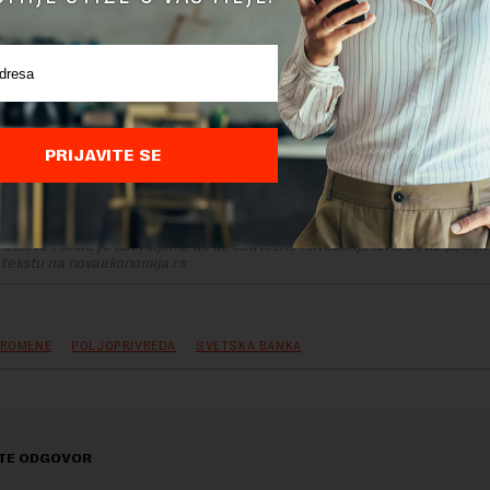
PRIJAVITE SE
delova teksta je dozvoljeno, ali uz obavezno navođenje izvora i uz postavl
 tekstu na novaekonomija.rs
PROMENE
POLJOPRIVREDA
SVETSKA BANKA
TE ODGOVOR