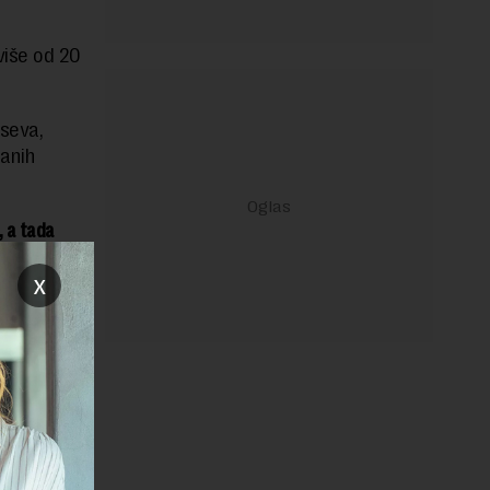
više od 20
seva,
vanih
, a tada
evra.
x