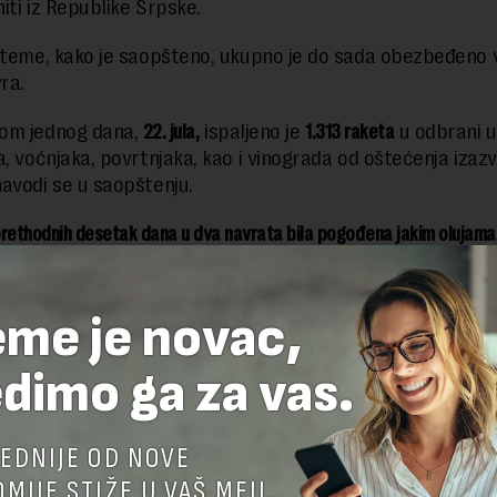
niti iz Republike Srpske.
steme, kako je saopšteno, ukupno je do sada obezbeđeno 
ra.
om jednog dana,
22. jula,
ispaljeno je
1.313 raketa
u odbrani u
a, voćnjaka, povrtnjaka, kao i vinograda od oštećenja izaz
avodi se u saopštenju.
 prethodnih desetak dana u dva navrata bila pogođena jakim olujama
ta na poljoprivrednim dobrima se procenjuje na najmanje 25 miliona 
eme je novac,
dimo ga za vas.
EDNIJE OD NOVE
MIJE STIŽE U VAŠ MEJL.