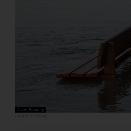
Foto: Pixabay
Poplava, ilustracija