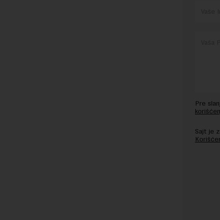
Pre sla
korišćen
Sajt je
Korišće