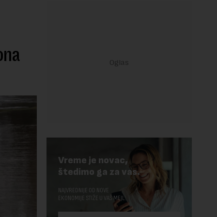
ona
Vreme je novac,
štedimo ga za vas.
NAJVREDNIJE OD NOVE
EKONOMIJE STIŽE U VAŠ MEJL.