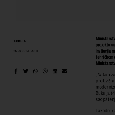
Ministarstv
SRBIJA
projekta a
instiucija 
26.07.2023.
09:11
tehničkom d
Ministarstv
„Nakon za
protivgra
moderniza
Bukulja (
saopštenj
Takođe, r