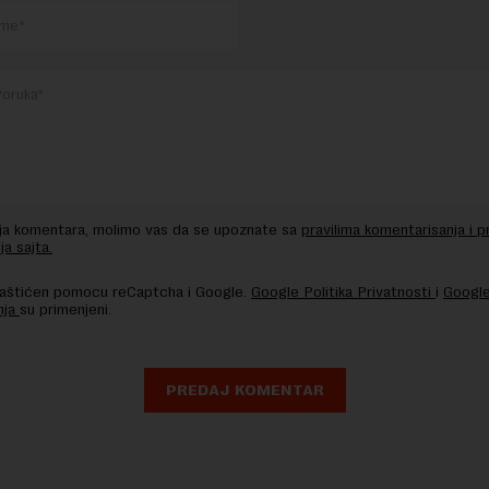
nja komentara, molimo vas da se upoznate sa
pravilima komentarisanja i p
ja sajta.
 zaštićen pomocu reCaptcha i Google.
Google Politika Privatnosti
i
Google
nja
su primenjeni.