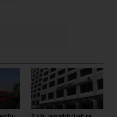
oziti u
Srbija „posvađala“ i rejting