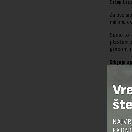
Srbiji bra
Za ove si
miliona ev
Samo tok
plastenik
gradom, n
Srbija je u
nastala šte
Vr
šte
NAJVR
EKONO