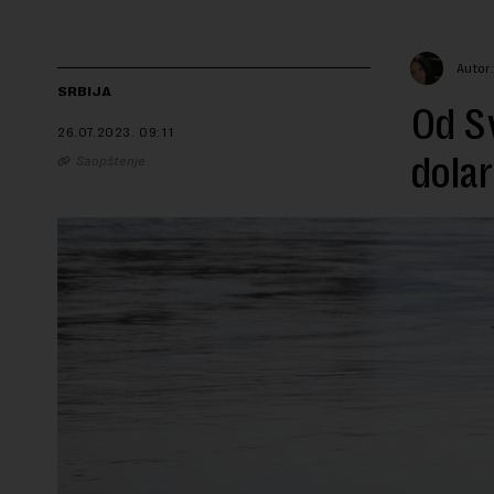
Autor
SRBIJA
Od S
26.07.2023.
09:11
dolar
Saopštenje