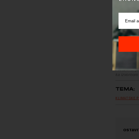
Preuzimanje 
ka izvornom
TEMA:
KLIMATSKE 
OSTAVI