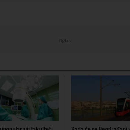
ajpopularniji fakulteti
Kada će se Beograđani v