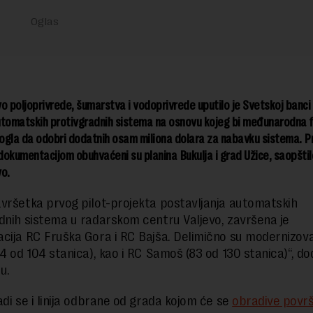
o poljoprivrede, šumarstva i vodoprivrede uputilo je Svetskoj banci
utomatskih protivgradnih sistema na osnovu kojeg bi međunarodna f
mogla da odobri dodatnih osam miliona dolara za nabavku sistema. P
okumentacijom obuhvaćeni su planina Bukulja i grad Užice, saopštil
o.
vršetka prvog pilot-projekta postavljanja automatskih
dnih sistema u radarskom centru Valjevo, završena je
cija RC Fruška Gora i RC Bajša. Delimično su modernizov
44 od 104 stanica), kao i RC Samoš (83 od 130 stanica)“, do
u.
adi se i linija odbrane od grada kojom će se
obradive površ