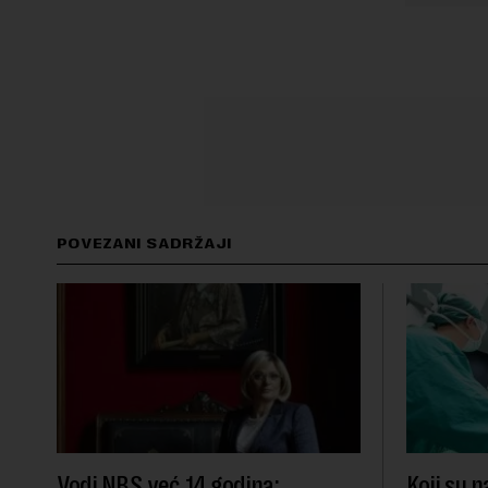
POVEZANI SADRŽAJI
Vodi NBS već 14 godina:
Koji su n