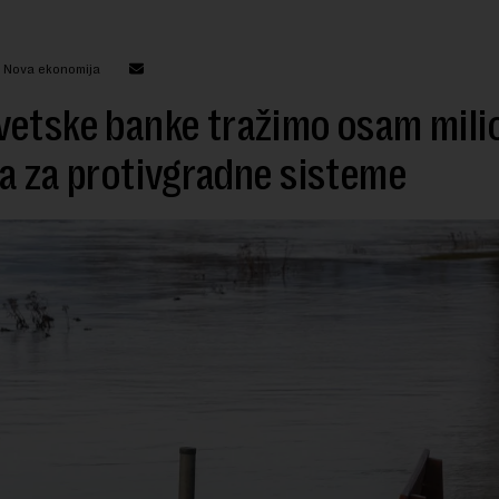
: Nova ekonomija
vetske banke tražimo osam mili
a za protivgradne sisteme