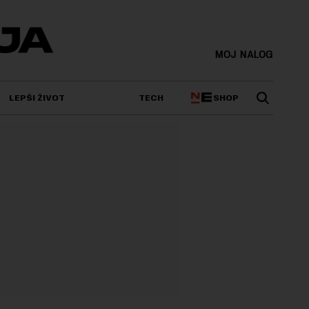
MOJ NALOG
SHOP
LEPŠI ŽIVOT
TECH