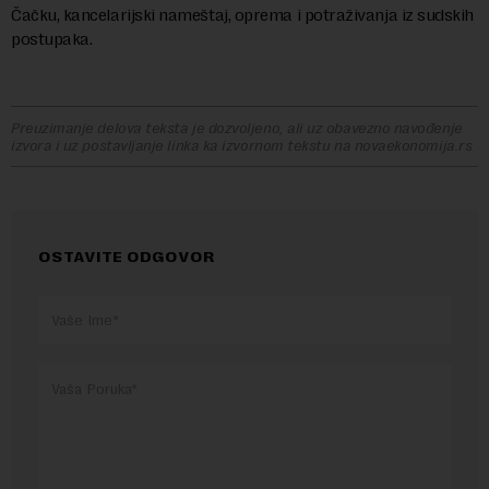
Čačku, kancelarijski nameštaj, oprema i potraživanja iz sudskih
postupaka.
Preuzimanje delova teksta je dozvoljeno, ali uz obavezno navođenje
izvora i uz postavljanje linka ka izvornom tekstu na novaekonomija.rs
OSTAVITE ODGOVOR