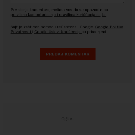
Pre slanja komentara, molimo vas da se upoznate sa
pravilima komentarisanja i pravilima korišćenja sajta.
Sajt je zaštićen pomocu reCaptcha i Google.
Google Politika
Privatnosti
i
Google Uslovi Korišćenja
su primenjeni.