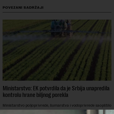
POVEZANI SADRŽAJI
Ministarstvo: EK potvrdila da je Srbija unapredila
kontrolu hrane biljnog porekla
Ministarstvo poljoprivrede, šumarstva i vodoprivrede saopštilo
je danas da je Evropska komisija potvrdila da je Srbija