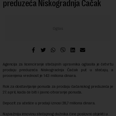
preduzeća Niskogradnja Čačak
Agencija za licenciranje stečajnih upravnika oglasila je četvrtu
prodaju preduzeća Niskogradnja Čačak put u stečaju, a
procenjena vrednost je 143 miliona dinara.
Rok za dostavljanje ponuda za prodaju čačanskog preduzeća je
27. april, kada će biti i javno otvaranje ponuda.
Depozit za učešće u prodaji iznosi 28,7 miliona dinara.
Najvažniju imovinu stečajnog dužnika čine poslovni objekti u