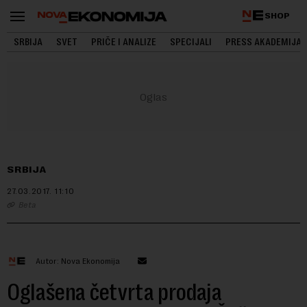
SHOP
SRBIJA
SVET
PRIČE I ANALIZE
SPECIJALI
PRESS AKADEMIJA
SRBIJA
27.03.2017.
11:10
Beta
Autor: Nova Ekonomija
Oglašena četvrta prodaja