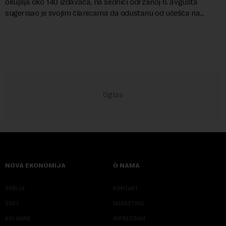
okuplja oko 140 izdavača, na sednici održanoj 6. avgusta
sugerisao je svojim članicama da odustanu od učešća na
predstojećem Sajmu knjiga. Vrem...
NOVA EKONOMIJA
O NAMA
SRBIJA
KONTAKT
SVET
MARKETING
KOLUMNE
IMPRESSUM