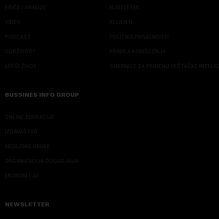
PRIČE I ANALIZE
NJUZLETER
VIDEO
KLIJENTI
PODCAST
POLITIKA PRIVATNOSTI
ODRŽIVOST
PRAVILA KORIŠĆENJA
LEPŠI ŽIVOT
SMERNICE ZA PRIMENU VEŠTAČKE INTELI
BUSSINES INFO GROUP
ONLINE EDUKACIJE
IZDAVAŠTVO
MEDIJSKE OBUKE
ORGANIZACIJA DOGADJAJA
EKONOM I JA
NEWSLETTER