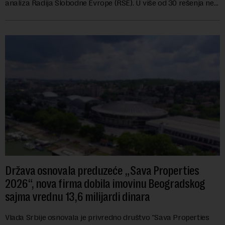
analiza Radija Slobodne Evrope (RSE). U više od 30 rešenja ne
navodi se tačan iznos koji će ...
Država osnovala preduzeće „Sava Properties
2026“, nova firma dobila imovinu Beogradskog
sajma vrednu 13,6 milijardi dinara
Vlada Srbije osnovala je privredno društvo "Sava Properties