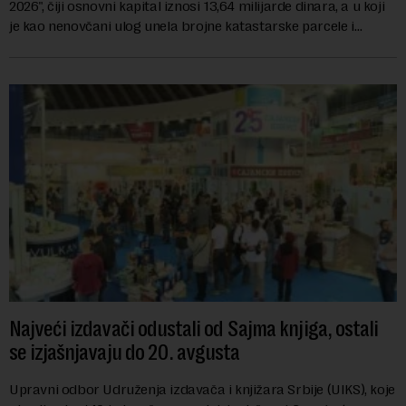
2026", čiji osnovni kapital iznosi 13,64 milijarde dinara, a u koji
je kao nenovčani ulog unela brojne katastarske parcele i
objekte u okviru kompl...
Najveći izdavači odustali od Sajma knjiga, ostali
se izjašnjavaju do 20. avgusta
Upravni odbor Udruženja izdavača i knjižara Srbije (UIKS), koje