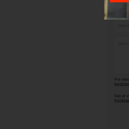
OSTAVI
Pre sla
korišćen
Sajt je
Korišće