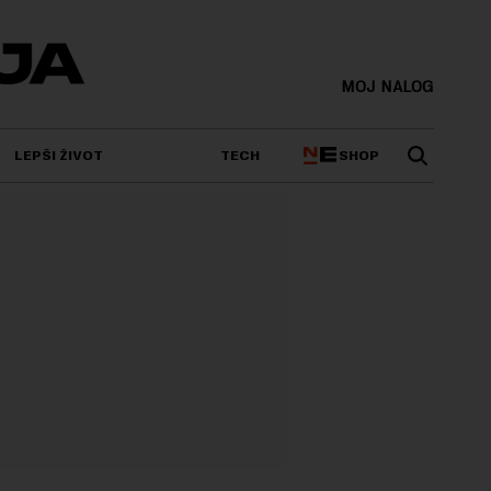
MOJ NALOG
SHOP
LEPŠI ŽIVOT
TECH