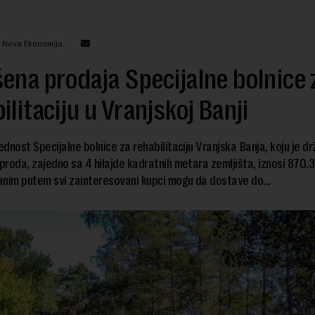
: Nova Ekonomija
ena prodaja Specijalne bolnice 
ilitaciju u Vranjskoj Banji
dnost Specijalne bolnice za rehabilitaciju Vranjska Banja, koju je d
 proda, zajedno sa 4 hilajde kadratnih metara zemljišta, iznosi 870.
nim putem svi zainteresovani kupci mogu da dostave do...