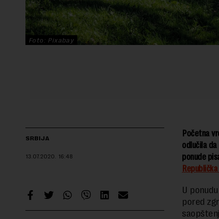
Foto: Pixabay
Početna vre
SRBIJA
odlučila da
ponude pisa
13.07.2020.
16:48
Republička 
U ponudu 
pored zgr
saopštenj