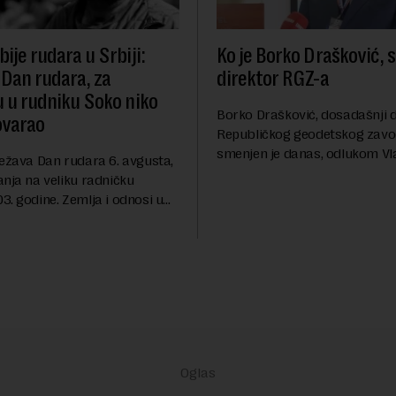
ije rudara u Srbiji:
Ko je Borko Drašković, 
 Dan rudara, za
direktor RGZ-a
u u rudniku Soko niko
Borko Drašković, dosadašnji d
ovarao
Republičkog geodetskog zavo
smenjen je danas, odlukom Vl
ležava Dan rudara 6. avgusta,
Srbije.On je na ovoj funkciji p
anja na veliku radničku
godina. Preciznije, on je 23. jul
. godine. Zemlja i odnosi u
izabran za v.d. di...
a su se nekoliko puta
sali, a sektor rudarstva danas
velike r...