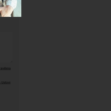
ravilima
 Uslovi