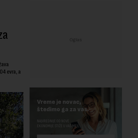
za
ržava
304 evra, a
Vreme je novac,
štedimo ga za vas.
NAJVREDNIJE OD NOVE
EKONOMIJE STIŽE U VAŠ MEJL.