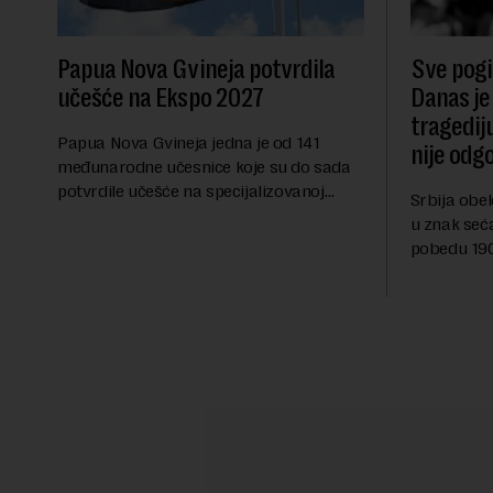
Papua Nova Gvineja potvrdila
Sve pogib
učešće na Ekspo 2027
Danas je
tragedij
Papua Nova Gvineja jedna je od 141
nije odg
međunarodne učesnice koje su do sada
potvrdile učešće na specijalizovanoj
Srbija obe
međunarodnoj izložbi "Ekspu 2027"
u znak seć
Beograd, gde će predstaviti i kao državu
pobedu 1903
sa najvećom jezičkom ra...
njoj od tad
transformi
karakterišu 