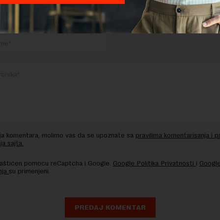
TE ODGOVOR
nja komentara, molimo vas da se upoznate sa
pravilima komentarisanja i p
ja sajta.
 zaštićen pomocu reCaptcha i Google.
Google Politika Privatnosti
i
Google
nja
su primenjeni.