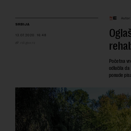
Autor
SRBIJA
Oglaš
13.07.2020.
16:48
rehab
rdi.gov.rs
Početna vre
odlučila da
ponude pisa