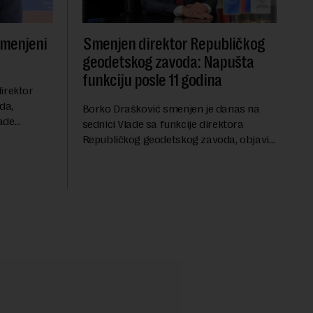
smenjeni
Smenjen direktor Republičkog
geodetskog zavoda: Napušta
funkciju posle 11 godina
irektor
da,
Borko Drašković smenjen je danas na
ade
sednici Vlade sa funkcije direktora
roveo čak 11
Republičkog geodetskog zavoda, objavio
a 2015.
je portal Nova.rs.Drašković je na poziciji
direktora RGZ-a bio 11 godina.Kako piše
Nova....