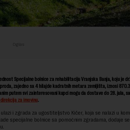
dnost Specijalne bolnice za rehabilitaciju Vranjska Banja, koju je d
 proda, zajedno sa 4 hilajde kadratnih metara zemljišta, iznosi 870.
nim putem svi zainteresovani kupci mogu da dostave do 28. jula, sa
direkcija za imovinu
.
ulazi i zgrada za ugostiteljstvo Kičer, koja se nalazi u ko
ade specijalne bolnice sa pomoćnim zgradama, dodaje se
u.