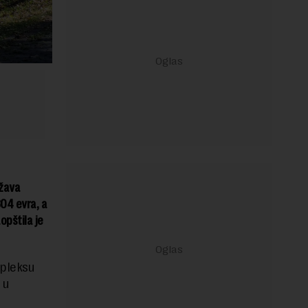
ržava
304 evra, a
opštila je
mpleksu
 u